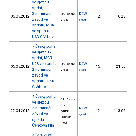
ve sjezdu -
sprint,
3.nominační
K1W
USD České
06.05.2012
12.
16.28
1
závod ve
Vrbné
sjezd
sprintu, MČR
ve sprintu -
USD Č.Vrbné
7.Český pohár
ve sjezdu -
sprint, MČR
U23 ve sprintu,
K1W
USD České
05.05.2012
15.
21.50
1
2.nominační
Vrbné
sjezd
závod ve
sprintu - USD
Č.Vrbné
4.Český pohár
řeka Otava v
ve sjezdu,
úseku
2.nominační
K1W
22.04.2012
12.
113.06
1
soutok-
závod ve
sjezd
Rejštejn
sjezdu,
most
Čeňkova Pila
3.Český pohár