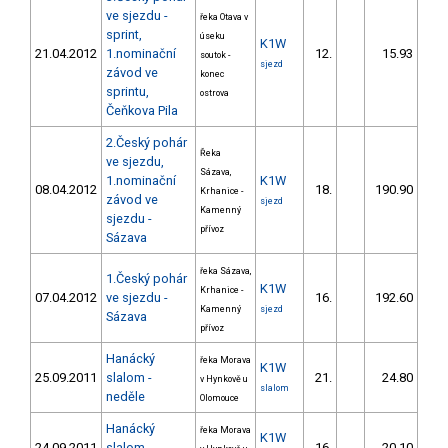
ve sjezdu -
řeka Otava v
sprint,
úseku
K1W
21.04.2012
1.nominační
12.
15.93
1
soutok -
sjezd
závod ve
konec
sprintu,
ostrova
Čeňkova Pila
2.Český pohár
Řeka
ve sjezdu,
Sázava,
1.nominační
K1W
08.04.2012
18.
190.90
1
Krhanice -
závod ve
sjezd
Kamenný
sjezdu -
přívoz
Sázava
řeka Sázava,
1.Český pohár
K1W
Krhanice -
07.04.2012
ve sjezdu -
16.
192.60
1
Kamenný
sjezd
Sázava
přívoz
Hanácký
řeka Morava
K1W
25.09.2011
slalom -
21.
24.80
2
v Hynkově u
slalom
neděle
Olomouce
Hanácký
řeka Morava
K1W
24.09.2011
slalom -
16.
20.10
1