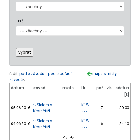
Trať
řadit:
podle závodu
podle pořadí
mapa s místy
závodů
<
datum
závod
místo
l.k.
poř.
v.k.
odstup
ods
[s]
Slalom v
K1W
67
05.06.2016
7.
20.00
2
Kroměříži
slalom
Slalom v
K1W
65
04.06.2016
6.
24.10
2
Kroměříži
slalom
Mlýnský