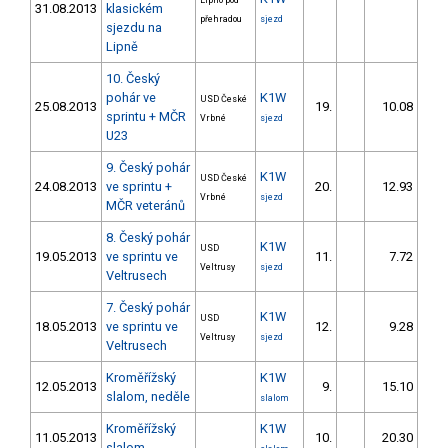
Lipno pod
31.08.2013
klasickém
přehradou
sjezd
sjezdu na
Lipně
10. Český
pohár ve
K1W
USD České
25.08.2013
19.
10.08
1
sprintu + MČR
Vrbné
sjezd
U23
9. Český pohár
K1W
USD České
24.08.2013
ve sprintu +
20.
12.93
2
Vrbné
sjezd
MČR veteránů
8. Český pohár
K1W
USD
19.05.2013
ve sprintu ve
11.
7.72
1
Veltrusy
sjezd
Veltrusech
7. Český pohár
K1W
USD
18.05.2013
ve sprintu ve
12.
9.28
1
Veltrusy
sjezd
Veltrusech
Kroměřížský
K1W
12.05.2013
9.
15.10
1
slalom, neděle
slalom
Kroměřížský
K1W
11.05.2013
10.
20.30
1
slalom