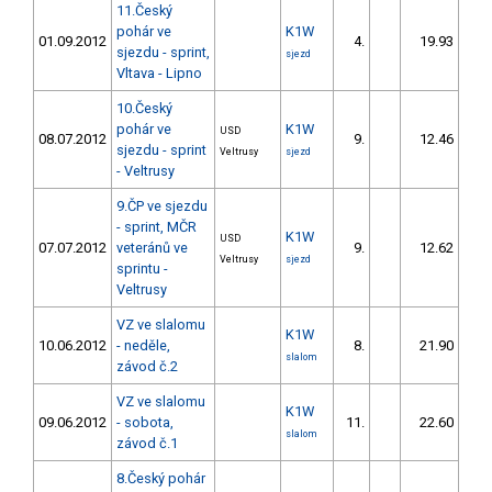
11.Český
pohár ve
K1W
01.09.2012
4.
19.93
sjezdu - sprint,
sjezd
Vltava - Lipno
10.Český
pohár ve
K1W
USD
08.07.2012
9.
12.46
1
sjezdu - sprint
Veltrusy
sjezd
- Veltrusy
9.ČP ve sjezdu
- sprint, MČR
K1W
USD
07.07.2012
veteránů ve
9.
12.62
1
Veltrusy
sjezd
sprintu -
Veltrusy
VZ ve slalomu
K1W
10.06.2012
- neděle,
8.
21.90
2
slalom
závod č.2
VZ ve slalomu
K1W
09.06.2012
- sobota,
11.
22.60
2
slalom
závod č.1
8.Český pohár