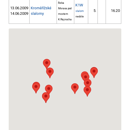
Řeka
K1W
13.06.2009
Kroměřížské
Morava pod
5.
16.20
1
slalom
14.06.2009
slalomy
mostem
neděle
K.Rajnocha