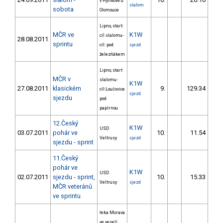
v Hynkově u
slalom
sobota
Olomouce
Lipno, start:
MČR ve
K1W
cíl slalomu-
28.08.2011
sprintu
cíl: pod
sjezd
železňákem
Lipno, start
MČR v
slalomu-
K1W
27.08.2011
klasickém
9.
129.34
1
cíl:Loučovice
sjezd
sjezdu
pod
papírnou
12.Český
K1W
USD
03.07.2011
pohár ve
10.
11.54
Veltrusy
sjezd
sjezdu - sprint
11.Český
pohár ve
K1W
USD
02.07.2011
sjezdu - sprint,
10.
15.33
1
Veltrusy
sjezd
MČR veteránů
ve sprintu
řeka Morava
ve veselí