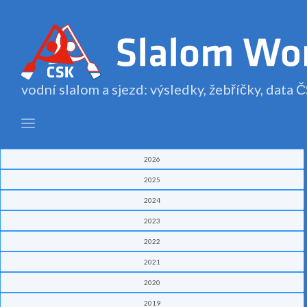
vodní slalom a sjezd: výsledky, žebříčky, data
2026
2025
2024
2023
2022
2021
2020
2019