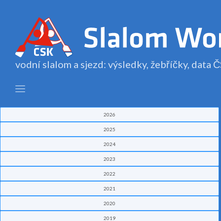
vodní slalom a sjezd: výsledky, žebříčky, data
2026
2025
2024
2023
2022
2021
2020
2019