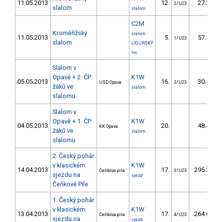
11.05.2013
12.
27.30
2/U23
slalom
slalom
C2M
Kroměřížský
slalom
11.05.2013
5.
57.50
1/U23
slalom
LIGURSKÝ
Ivo
Slalom v
Opavě + 2. ČP
K1W
05.05.2013
16.
30.50
USD Opava
3/U23
žáků ve
slalom
slalomu
Slalom v
Opavě + 1. ČP
K1W
04.05.2013
20.
48.47
KK Opava
žáků ve
slalom
slalomu
2. Český pohár
v klasickém
K1W
14.04.2013
17.
295.30
Čeňkova pila
3/U23
sjezdu na
sjezd
Čeňkově Pile
1. Český pohár
v klasickém
K1W
13.04.2013
17.
264.60
Čeňkova pila
4/U23
sjezdu na
sjezd