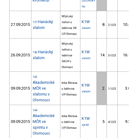
Kroměříži
LIGURSKÝ
Ivo
Mlýnský
Hanácký
K1W
157
náhon u
27.09.2015
8.
10.40
2/U23
slalom
loděnice SK
slalom
UP Olomouc
Mlýnský
náhon u
Hanácký
K1W
156
26.09.2015
14.
16.10
loděnice
3/U23
slalom
slalom
SKUP v
Olomouci
143
Akademické
řeka Morava
K1W
09.09.2015
MČR ve
2.
3.00
u loděnice
1/U23
slalom
slalomu v
UP Olomouc
Olomouci
144
Akademické
řeka Morava
K1W
09.09.2015
MČR ve
5.
9.30
u loděnice
4/U23
sjezd
sprintu v
UP Olomouc
Olomouci