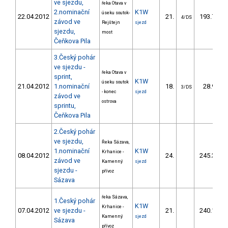
ve sjezdu,
řeka Otava v
2.nominační
K1W
úseku soutok-
22.04.2012
21.
193.74
4/DS
závod ve
Rejštejn
sjezd
sjezdu,
most
Čeňkova Pila
3.Český pohár
ve sjezdu -
řeka Otava v
sprint,
K1W
úseku soutok
21.04.2012
1.nominační
18.
28.94
3/DS
- konec
sjezd
závod ve
ostrova
sprintu,
Čeňkova Pila
2.Český pohár
ve sjezdu,
Řeka Sázava,
1.nominační
K1W
Krhanice -
08.04.2012
24.
245.30
závod ve
Kamenný
sjezd
sjezdu -
přívoz
Sázava
řeka Sázava,
1.Český pohár
K1W
Krhanice -
07.04.2012
ve sjezdu -
21.
240.10
Kamenný
sjezd
Sázava
přívoz