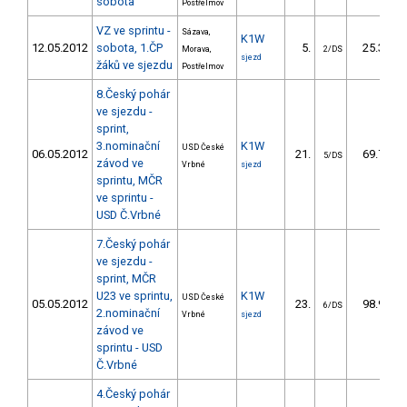
sobota
Postřelmov
VZ ve sprintu -
Sázava,
K1W
12.05.2012
sobota, 1.ČP
5.
25.30
Morava,
2/DS
sjezd
žáků ve sjezdu
Postřelmov
8.Český pohár
ve sjezdu -
sprint,
3.nominační
K1W
USD České
06.05.2012
21.
69.71
5/DS
závod ve
Vrbné
sjezd
sprintu, MČR
ve sprintu -
USD Č.Vrbné
7.Český pohár
ve sjezdu -
sprint, MČR
U23 ve sprintu,
K1W
USD České
05.05.2012
23.
98.92
6/DS
2.nominační
Vrbné
sjezd
závod ve
sprintu - USD
Č.Vrbné
4.Český pohár