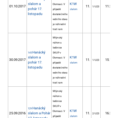
slalom a
K1W
Olomouci. V
01.10.2017
11.
11.30
1/U23
pohár 17.
případě
slalom
listopadu
dostatečného
vodního stavu
je náhradní
tratí ram
Mlýnský
náhon u
loděnice
Hanácký
145
SKUP v
slalom a
K1W
Olomouci. V
30.09.2017
11.
15.10
1/U23
pohár 17.
případě
slalom
listopadu
dostatečného
vodního stavu
je náhradní
tratí ram
Mlýnský
náhon u
loděnice
SKUP v
Hanácký
129
K1W
Olomouci. V
25.09.2016
slalom a Pohár
11.
16.30
2/U23
případě
slalom