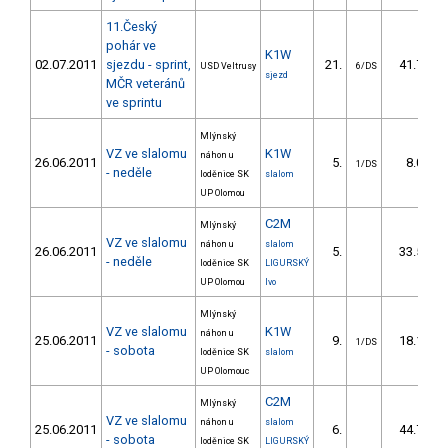
11.Český
pohár ve
K1W
02.07.2011
sjezdu - sprint,
21.
41.79
USD Veltrusy
6/DS
sjezd
MČR veteránů
ve sprintu
Mlýnský
VZ ve slalomu
K1W
náhon u
26.06.2011
5.
8.00
1/DS
- neděle
loděnice SK
slalom
UP Olomou
C2M
Mlýnský
VZ ve slalomu
náhon u
slalom
26.06.2011
5.
33.50
- neděle
loděnice SK
LIGURSKÝ
UP Olomou
Ivo
Mlýnský
VZ ve slalomu
K1W
náhon u
25.06.2011
9.
18.10
1/DS
- sobota
loděnice SK
slalom
UP Olomouc
C2M
Mlýnský
VZ ve slalomu
náhon u
slalom
25.06.2011
6.
44.70
- sobota
loděnice SK
LIGURSKÝ