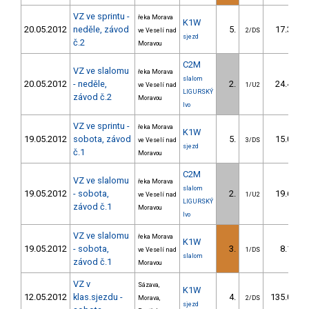
VZ ve sprintu -
řeka Morava
K1W
20.05.2012
neděle, závod
5.
17.30
ve Veselí nad
2/DS
sjezd
č.2
Moravou
C2M
VZ ve slalomu
řeka Morava
slalom
20.05.2012
- neděle,
2.
24.40
ve Veselí nad
1/U2
LIGURSKÝ
závod č.2
Moravou
Ivo
VZ ve sprintu -
řeka Morava
K1W
19.05.2012
sobota, závod
5.
15.00
ve Veselí nad
3/DS
sjezd
č.1
Moravou
C2M
VZ ve slalomu
řeka Morava
slalom
19.05.2012
- sobota,
2.
19.60
ve Veselí nad
1/U2
LIGURSKÝ
závod č.1
Moravou
Ivo
VZ ve slalomu
řeka Morava
K1W
19.05.2012
- sobota,
3.
8.10
ve Veselí nad
1/DS
slalom
závod č.1
Moravou
VZ v
Sázava,
K1W
12.05.2012
klas.sjezdu -
4.
135.00
Morava,
2/DS
sjezd