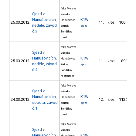
řeka Morava
Sjezd v
v úseku
Hanušovicích,
K1W
Hanušovice
25.03.2012
11.
100.70
4/DS
neděle, závod
soutok-
sjezd
č.3
Bohdíkov
most
řeka Morava
Sjezd v
v úseku
Hanušovicích,
K1W
Hanušovice
25.03.2012
11.
89.70
4/DS
neděle, závod
Zetor-
sjezd
č.4
Bohdíkov
restaurace
řeka Morava
Sjezd v
v úseku
Hanušovicích,
K1W
Hanušovice
24.03.2012
12.
112.30
4/DS
sobota, závod
soutok-
sjezd
č.1
Bohdíkov
most
řeka Morava
Sjezd v
v úseku
Hanušovicích,
K1W
Hanušovice