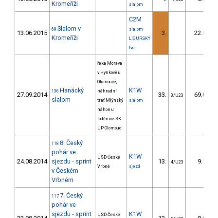
Kromeříži
slalom
C2M
Slalom v
69
slalom
13.06.2015
3.
22.50
Kromeříži
LIGURSKÝ
Ivo
řeka Morava
v Hynkově u
Olomouce,
Hanácký
K1W
136
náhradní
27.09.2014
33.
69.01
3/U23
slalom
trať Mlýnský
slalom
náhon u
loděnice SK
UP Olomouc
8. Český
118
pohár ve
K1W
USD České
24.08.2014
sjezdu - sprint
13.
9.11
4/U23
Vrbné
sjezd
v Českém
Vrbném
7. Český
117
pohár ve
sjezdu - sprint
K1W
USD České