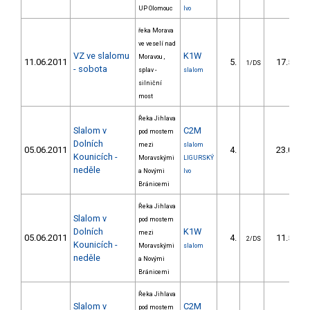
UP Olomouc
Ivo
řeka Morava
ve veselí nad
VZ ve slalomu
K1W
Moravou ,
11.06.2011
5.
17.50
1/DS
- sobota
splav -
slalom
silniční
most
Řeka Jihlava
Slalom v
C2M
pod mostem
Dolních
mezi
slalom
05.06.2011
4.
23.00
Kounicích -
Moravskými
LIGURSKÝ
neděle
a Novými
Ivo
Bránicemi
Řeka Jihlava
Slalom v
pod mostem
Dolních
K1W
mezi
05.06.2011
4.
11.50
2/DS
Kounicích -
Moravskými
slalom
neděle
a Novými
Bránicemi
Řeka Jihlava
Slalom v
C2M
pod mostem