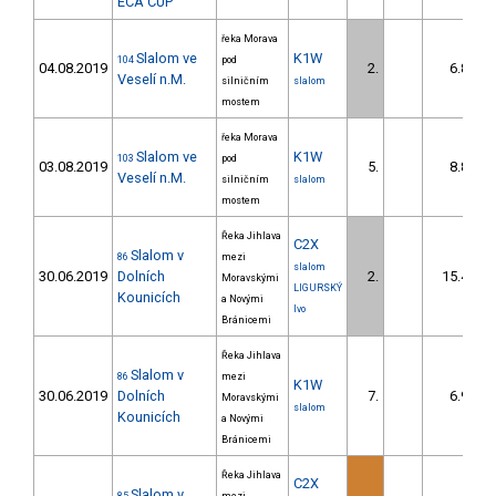
ECA CUP
řeka Morava
Slalom ve
K1W
104
pod
04.08.2019
2.
6.80
Veselí n.M.
silničním
slalom
mostem
řeka Morava
Slalom ve
K1W
103
pod
03.08.2019
5.
8.80
Veselí n.M.
silničním
slalom
mostem
Řeka Jihlava
C2X
Slalom v
86
mezi
slalom
30.06.2019
Dolních
2.
15.40
Moravskými
LIGURSKÝ
Kounicích
a Novými
Ivo
Bránicemi
Řeka Jihlava
Slalom v
86
mezi
K1W
30.06.2019
Dolních
7.
6.90
Moravskými
slalom
Kounicích
a Novými
Bránicemi
Řeka Jihlava
C2X
Slalom v