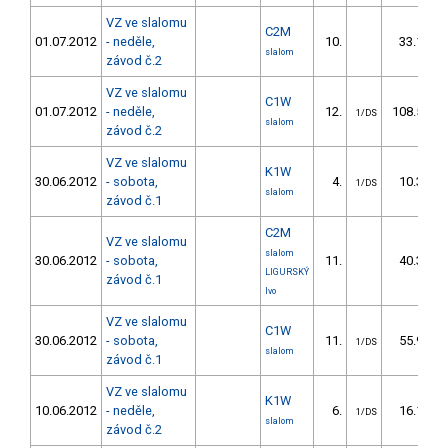
VZ ve slalomu
C2M
01.07.2012
- neděle,
10.
33.10
slalom
závod č.2
VZ ve slalomu
C1W
01.07.2012
- neděle,
12.
108.50
1/DS
slalom
závod č.2
VZ ve slalomu
K1W
30.06.2012
- sobota,
4.
10.30
1/DS
slalom
závod č.1
C2M
VZ ve slalomu
slalom
30.06.2012
- sobota,
11.
40.30
LIGURSKÝ
závod č.1
Ivo
VZ ve slalomu
C1W
30.06.2012
- sobota,
11.
55.90
1/DS
slalom
závod č.1
VZ ve slalomu
K1W
10.06.2012
- neděle,
6.
16.10
1/DS
slalom
závod č.2