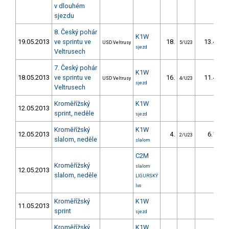
v dlouhém
sjezdu
8. Český pohár
K1W
19.05.2013
ve sprintu ve
18.
13.44
USD Veltrusy
5/U23
sjezd
Veltrusech
7. Český pohár
K1W
18.05.2013
ve sprintu ve
16.
11.44
USD Veltrusy
4/U23
sjezd
Veltrusech
Kroměřížský
K1W
12.05.2013
sprint, neděle
sjezd
Kroměřížský
K1W
12.05.2013
4.
6.10
2/U23
slalom, neděle
slalom
C2M
Kroměřížský
slalom
12.05.2013
slalom, neděle
LIGURSKÝ
Ivo
Kroměřížský
K1W
11.05.2013
sprint
sjezd
Kroměřížský
K1W