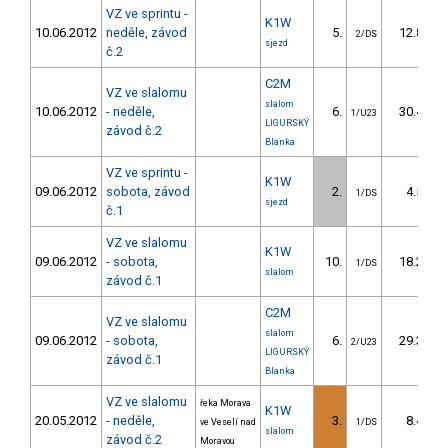
VZ ve sprintu -
K1W
10.06.2012
neděle, závod
5.
12.80
2/DS
sjezd
č.2
C2M
VZ ve slalomu
slalom
10.06.2012
- neděle,
6.
30.40
1/U23
LIGURSKÝ
závod č.2
Blanka
VZ ve sprintu -
K1W
09.06.2012
sobota, závod
2.
4.50
1/DS
sjezd
č.1
VZ ve slalomu
K1W
09.06.2012
- sobota,
10.
18.20
1/DS
slalom
závod č.1
C2M
VZ ve slalomu
slalom
09.06.2012
- sobota,
6.
29.30
2/U23
LIGURSKÝ
závod č.1
Blanka
VZ ve slalomu
řeka Morava
K1W
20.05.2012
- neděle,
3.
8.40
ve Veselí nad
1/DS
slalom
závod č.2
Moravou