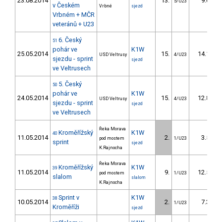
23.08.2014
13.
9.07
5/U23
v Českém
Vrbné
sjezd
Vrbném + MČR
veteránů + U23
6. Český
51
pohár ve
K1W
25.05.2014
15.
14.10
USD Veltrusy
4/U23
sjezdu - sprint
sjezd
ve Veltrusech
5. Český
50
pohár ve
K1W
24.05.2014
15.
12.82
USD Veltrusy
4/U23
sjezdu - sprint
sjezd
ve Veltrusech
Řeka Morava
Kroměřížský
K1W
40
11.05.2014
2.
3.50
pod mostem
1/U23
sprint
sjezd
K.Rajnocha
Řeka Morava
Kroměřížský
K1W
39
11.05.2014
9.
12.50
pod mostem
1/U23
slalom
slalom
K.Rajnocha
Sprint v
K1W
38
10.05.2014
2.
7.30
1/U23
Kroměříži
sjezd