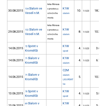
řeka Morava
Slalom ve
K1W
134
v prostoru u
30.08.2015
10.
18.24
1/U23
Veselí n.M.
silničního
slalom
mostu
řeka Morava
Slalom ve
K1W
132
v prostoru u
29.08.2015
8.
10.32
1/U23
Veselí n.M.
silničního
slalom
mostu
Sprint v
K1W
72
14.06.2015
4.
3.60
1/U23
Kroměříži
sjezd
Slalom v
K1W
71
14.06.2015
4.
6.70
1/U23
Kroměříži
slalom
C2M
Slalom v
71
slalom
14.06.2015
5.
10.30
Kroměříži
LIGURSKÝ
Ivo
Sprint v
K1W
70
13.06.2015
4.
5.80
1/U23
Kroměříži
sjezd
Slalom v
K1W
69
13.06.2015
4.
5.50
1/U23