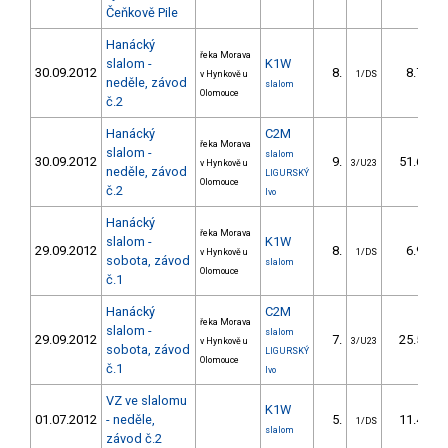
Čeňkově Pile
Hanácký
řeka Morava
slalom -
K1W
30.09.2012
8.
8.70
v Hynkově u
1/DS
neděle, závod
slalom
Olomouce
č.2
Hanácký
C2M
řeka Morava
slalom -
slalom
30.09.2012
9.
51.60
v Hynkově u
3/U23
neděle, závod
LIGURSKÝ
Olomouce
č.2
Ivo
Hanácký
řeka Morava
slalom -
K1W
29.09.2012
8.
6.90
v Hynkově u
1/DS
sobota, závod
slalom
Olomouce
č.1
Hanácký
C2M
řeka Morava
slalom -
slalom
29.09.2012
7.
25.50
v Hynkově u
3/U23
sobota, závod
LIGURSKÝ
Olomouce
č.1
Ivo
VZ ve slalomu
K1W
01.07.2012
- neděle,
5.
11.40
1/DS
slalom
závod č.2