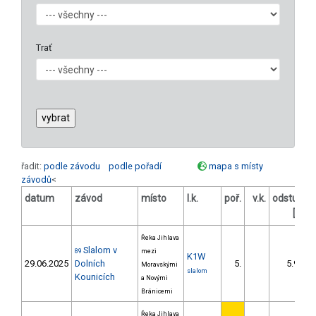
Trať
řadit:
podle závodu
podle pořadí
mapa s místy
závodů
<
datum
závod
místo
l.k.
poř.
v.k.
odstup
o
[s]
Řeka Jihlava
Slalom v
89
mezi
K1W
29.06.2025
Dolních
5.
5.90
Moravskými
slalom
Kounicích
a Novými
Bránicemi
Řeka Jihlava