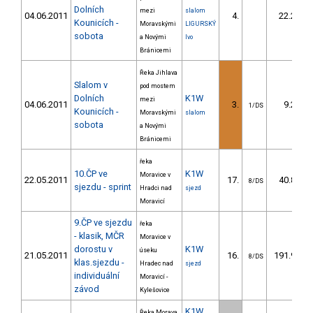
Dolních
mezi
slalom
04.06.2011
4.
22.20
Kounicích -
Moravskými
LIGURSKÝ
sobota
a Novými
Ivo
Bránicemi
Řeka Jihlava
Slalom v
pod mostem
Dolních
K1W
mezi
04.06.2011
3.
9.20
1/DS
Kounicích -
Moravskými
slalom
sobota
a Novými
Bránicemi
řeka
10.ČP ve
K1W
Moravice v
22.05.2011
17.
40.86
8/DS
sjezdu - sprint
Hradci nad
sjezd
Moravicí
9.ČP ve sjezdu
řeka
- klasik, MČR
Moravice v
dorostu v
K1W
úseku
21.05.2011
16.
191.94
8/DS
klas.sjezdu -
Hradec nad
sjezd
individuální
Moravicí -
závod
Kylešovice
K1W
Řeka Morava