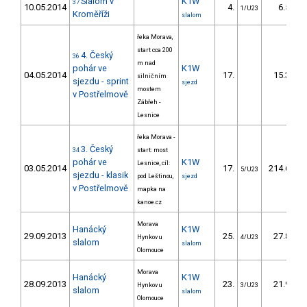
Slalom v
K1W
37
10.05.2014
4.
6.50
1/U23
Kroměříži
slalom
řeka Morava,
start cca 200
4. Český
36
m nad
pohár ve
K1W
04.05.2014
17.
15.37
silničním
sjezdu - sprint
sjezd
mostem
v Postřelmově
Zábřeh -
Lesnice
řeka Morava -
3. Český
34
start: most
pohár ve
K1W
Lesnice, cíl:
03.05.2014
17.
214.61
5/U23
sjezdu - klasik
pod Leštinou,
sjezd
v Postřelmově
mapka na
kanoe.cz
Morava
Hanácký
K1W
29.09.2013
25.
27.80
Hynkov u
4/U23
slalom
slalom
Olomouce
Morava
Hanácký
K1W
28.09.2013
23.
21.98
Hynkov u
3/U23
slalom
slalom
Olomouce