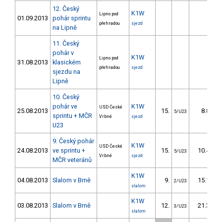
12. Český
K1W
Lipno pod
01.09.2013
pohár sprintu
přehradou
sjezd
na Lipně
11. Český
pohár v
K1W
Lipno pod
31.08.2013
klasickém
přehradou
sjezd
sjezdu na
Lipně
10. Český
pohár ve
K1W
USD České
25.08.2013
15.
8.85
5/U23
sprintu + MČR
Vrbné
sjezd
U23
9. Český pohár
K1W
USD České
24.08.2013
ve sprintu +
15.
10.42
5/U23
Vrbné
sjezd
MČR veteránů
K1W
04.08.2013
Slalom v Brně
9.
15.10
2/U23
slalom
K1W
03.08.2013
Slalom v Brně
12.
21.30
3/U23
slalom