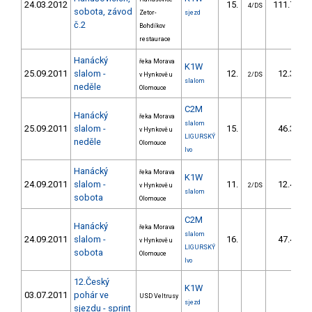
24.03.2012
15.
111.70
4/DS
sobota, závod
Zetor-
sjezd
č.2
Bohdíkov
restaurace
Hanácký
řeka Morava
K1W
25.09.2011
slalom -
12.
12.30
v Hynkově u
2/DS
slalom
neděle
Olomouce
C2M
Hanácký
řeka Morava
slalom
25.09.2011
slalom -
15.
46.30
v Hynkově u
LIGURSKÝ
neděle
Olomouce
Ivo
Hanácký
řeka Morava
K1W
24.09.2011
slalom -
11.
12.40
v Hynkově u
2/DS
slalom
sobota
Olomouce
C2M
Hanácký
řeka Morava
slalom
24.09.2011
slalom -
16.
47.40
v Hynkově u
LIGURSKÝ
sobota
Olomouce
Ivo
12.Český
K1W
03.07.2011
pohár ve
USD Veltrusy
sjezd
sjezdu - sprint