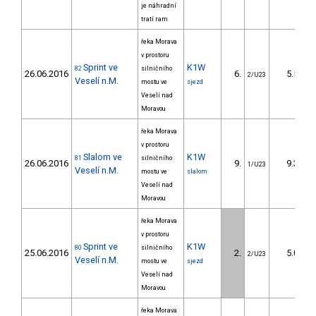
je náhradní
tratí ram
řeka Morava
v prostoru
Sprint ve
K1W
82
silničního
26.06.2016
6.
5.50
2/U23
Veselí n.M.
mostu ve
sjezd
Veselí nad
Moravou
řeka Morava
v prostoru
Slalom ve
K1W
81
silničního
26.06.2016
9.
9.30
1/U23
Veselí n.M.
mostu ve
slalom
Veselí nad
Moravou
řeka Morava
v prostoru
Sprint ve
K1W
80
silničního
25.06.2016
2.
5.00
2/U23
Veselí n.M.
mostu ve
sjezd
Veselí nad
Moravou
řeka Morava