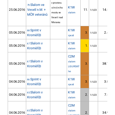
v prostoru
Slalom ve
79
K1W
silničního
25.06.2016
Veselí n.M. +
11.
14.50
1/U23
mostu ve
slalom
MČR veteránů
Veselí nad
Moravou
Sprint v
K1W
68
05.06.2016
3.
2.40
1/U23
Kroměříži
sjezd
Slalom v
K1W
67
05.06.2016
1.
1/U23
Kroměříži
slalom
C2M
Slalom v
67
slalom
05.06.2016
3.
38.70
Kroměříži
LIGURSKÝ
Ivo
Sprint v
K1W
66
04.06.2016
3.
3.80
1/U23
Kroměříži
sjezd
Slalom v
K1W
65
04.06.2016
2.
7.50
1/U23
Kroměříži
slalom
C2M
Slalom v
65
slalom
04.06.2016
2.
34.90