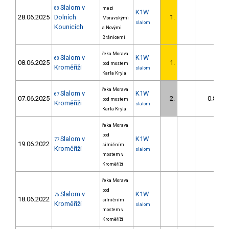
Slalom v
88
mezi
K1W
28.06.2025
Dolních
1.
Moravskými
slalom
Kounicích
a Novými
Bránicemi
řeka Morava
Slalom v
K1W
68
08.06.2025
1.
pod mostem
Kroměříži
slalom
Karla Kryla
řeka Morava
Slalom v
K1W
67
07.06.2025
2.
0.80
pod mostem
Kroměříži
slalom
Karla Kryla
řeka Morava
pod
Slalom v
K1W
77
19.06.2022
silničním
Kroměříži
slalom
mostem v
Kroměříži
řeka Morava
pod
Slalom v
K1W
76
18.06.2022
silničním
Kroměříži
slalom
mostem v
Kroměříži