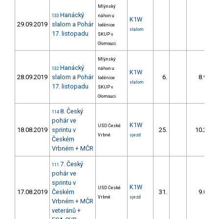
Mlýnský
Hanácký
133
náhon u
K1W
29.09.2019
slalom a Pohár
loděnice
slalom
17. listopadu
SKUP v
Olomouci.
Mlýnský
Hanácký
132
náhon u
K1W
28.09.2019
slalom a Pohár
6.
8.90
loděnice
slalom
17. listopadu
SKUP v
Olomouci.
8. Český
114
pohár ve
K1W
USD České
18.08.2019
sprintu v
25.
10.25
Vrbné
sjezd
Českém
Vrbném + MČR
7. Český
111
pohár ve
sprintu v
K1W
USD České
17.08.2019
Českém
31.
9.01
Vrbné
sjezd
Vrbném + MČR
veteránů +