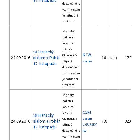
17. listopadu
dostatečného
vodního stavu
je náhradní
tratí ram
Mlýnský
náhon u
loděnice
SKUP v
Hanácký
128
K1W
Olomouci. V
24.09.2016
slalom a Pohár
16.
17.70
2/U23
případě
slalom
17. listopadu
dostatečného
vodního stavu
je náhradní
tratí ram
Mlýnský
náhon u
loděnice
C2M
SKUP v
Hanácký
128
Olomouci. V
slalom
24.09.2016
slalom a Pohár
13.
32.60
případě
LIGURSKÝ
17. listopadu
dostatečného
Ivo
vodního stavu