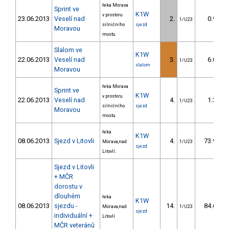
řeka Morava
Sprint ve
K1W
v prostoru
23.06.2013
Veselí nad
2.
0.90
1/U23
silničního
sjezd
Moravou
mostu
Slalom ve
K1W
22.06.2013
Veselí nad
3.
6.00
1/U23
slalom
Moravou
řeka Morava
Sprint ve
K1W
v prostoru
22.06.2013
Veselí nad
4.
1.30
1/U23
silničního
sjezd
Moravou
mostu
řeka
K1W
08.06.2013
Sjezd v Litovli
4.
73.90
Morava,nad
1/U23
sjezd
Litovlí.
Sjezd v Litovli
+ MČR
dorostu v
dlouhém
řeka
K1W
08.06.2013
sjezdu -
14.
84.60
Morava,nad
1/U23
sjezd
individuální +
Litovlí
MČR veteránů