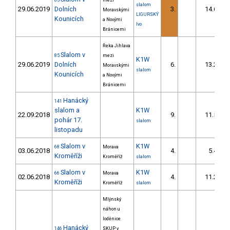
85
mezi
slalom
29.06.2019
Dolních
3.
14.60
Moravskými
LIGURSKÝ
Kounicích
a Novými
Ivo
Bránicemi
Řeka Jihlava
Slalom v
85
mezi
K1W
29.06.2019
Dolních
6.
13.20
Moravskými
slalom
Kounicích
a Novými
Bránicemi
Hanácký
141
slalom a
K1W
22.09.2018
9.
11.50
pohár 17.
slalom
listopadu
Slalom v
K1W
68
Morava
03.06.2018
4.
5.40
Kroměříži
Kroměříž
slalom
Slalom v
K1W
66
Morava
02.06.2018
4.
11.20
Kroměříži
Kroměříž
slalom
Mlýnský
náhon u
loděnice
Hanácký
146
SKUP v