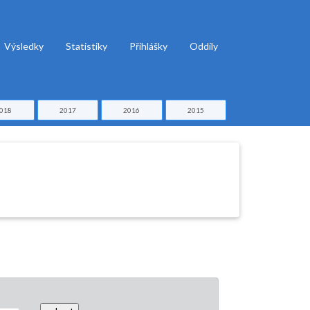
Výsledky
Statistiky
Přihlášky
Oddíly
018
2017
2016
2015