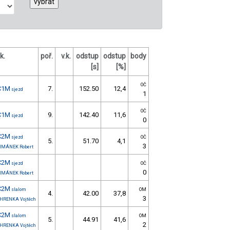
.k.
poř.
v.k.
odstup
odstup
body
[s]
[%]
OČ
C1M
7.
152.50
12,4
sjezd
1
OČ
C1M
9.
142.40
11,6
sjezd
0
C2M
sjezd
OČ
5.
51.70
4,1
3
IMÁNEK Robert
C2M
sjezd
OČ
0
IMÁNEK Robert
C2M
slalom
OM
4.
42.00
37,8
3
HRENKA Vojtěch
C2M
slalom
OM
5.
44.91
41,6
2
HRENKA Vojtěch