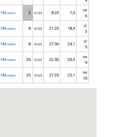
4
OM
C1M
2.
8.20
7,0
slalom
2/U23
6
OČ
C1M
8.
21.20
18,4
slalom
4/U23
3
OČ
C1M
8.
27.50
24,1
slalom
4/U23
5
OM
C1M
26.
22.50
20,5
slalom
5/U23
9
OM
C1M
25.
27.20
25,1
slalom
5/U23
10