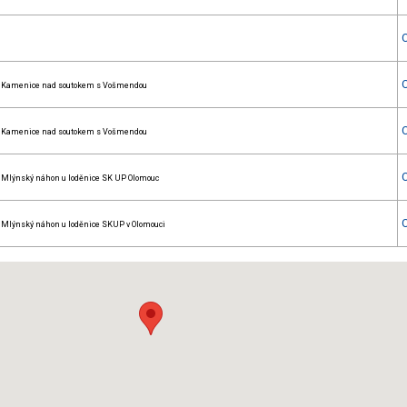
Kamenice nad soutokem s Vošmendou
Kamenice nad soutokem s Vošmendou
Mlýnský náhon u loděnice SK UP Olomouc
Mlýnský náhon u loděnice SKUP v Olomouci