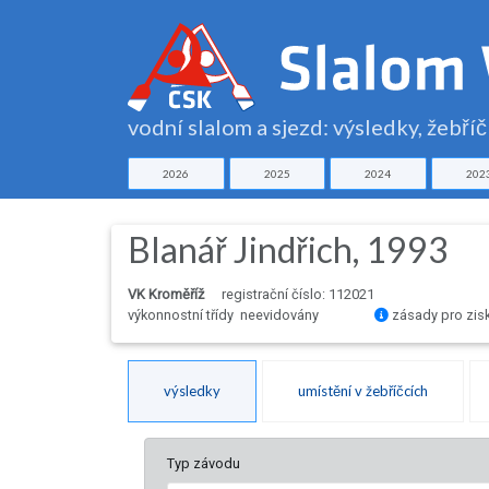
vodní slalom a sjezd: výsledky, žebří
2026
2025
2024
202
Blanář Jindřich, 1993
VK Kroměříž
registrační číslo: 112021
výkonnostní třídy neevidovány
zásady pro zis
výsledky
umístění v žebříčcích
Typ závodu