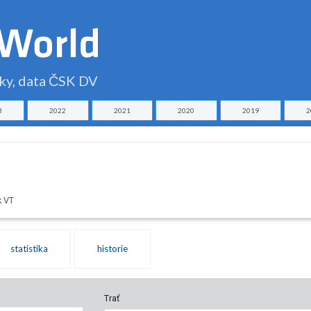
čky, data ČSK DV
3
2022
2021
2020
2019
2
k VT
statistika
historie
Trať