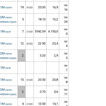
OM
C1M
19.
20.30
16,9
slalom
5/U23
16
C2M
slalom
OM
5.
18.10
13,2
34
HRENKA Vojtěch
OM
C1M
7.
3542.39
6.150,0
sjezd
2/U23
0
OM
C1M
12.
22.90
25,4
slalom
4/U23
4
C2M
slalom
OM
2.
3.20
2,9
5
HRENKA Vojtěch
OM
C1M
sjezd
1
OM
C1M
15.
20.50
20,8
slalom
3/U23
8
C2M
slalom
OM
2.
0.70
0,6
11
HRENKA Vojtěch
OM
C1M
4.
13.00
14,1
slalom
2/U23