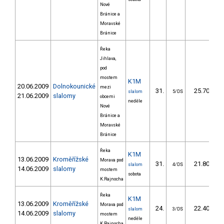
Nové
Bránice a
Moravské
Bránice
Řeka
Jihlava,
pod
mostem
K1M
20.06.2009
Dolnokounické
mezi
31.
25.70
slalom
5/DS
21.06.2009
slalomy
obcemi
neděle
Nové
Bránice a
Moravské
Bránice
Řeka
K1M
13.06.2009
Kroměřížské
Morava pod
31.
21.80
slalom
4/DS
14.06.2009
slalomy
mostem
sobota
K.Rajnocha
Řeka
K1M
13.06.2009
Kroměřížské
Morava pod
24.
22.40
slalom
3/DS
14.06.2009
slalomy
mostem
neděle
K.Rajnocha