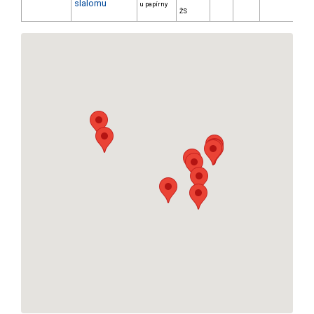
slalomu
u papírny
ŽS