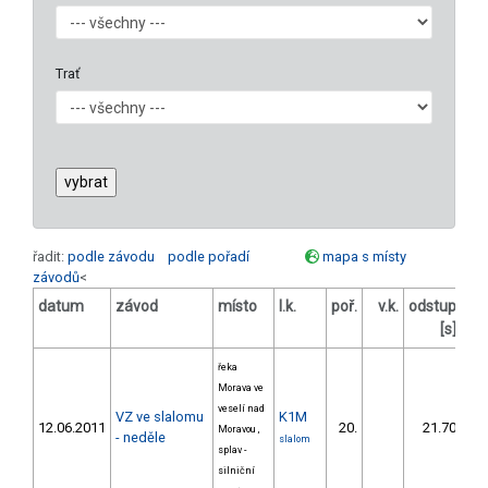
Trať
řadit:
podle závodu
podle pořadí
mapa s místy
závodů
<
datum
závod
místo
l.k.
poř.
v.k.
odstup
od
[s]
řeka
Morava ve
veselí nad
VZ ve slalomu
K1M
12.06.2011
20.
21.70
Moravou ,
- neděle
slalom
splav -
silniční