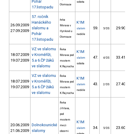
Pohár
sobota
Olomouce
17.listopadu
57. ročník
řeka
Hanáckého
K1M
26.09.2009
Morava v
slalomu a
59.
29.90
slalom
5/DS
27.09.2009
Hynkově u
Pohár
neděle
Olomouce
17.listopadu
VZ ve slalomu
Řeka
K1M
18.07.2009
v Kroměříži,
Morava pod
47.
33.41
slalom
4/DS
19.07.2009
5.a 6.ČP žáků
mostem
sobota
ve slalomu
K.Rajnocha
VZ ve slalomu
Řeka
K1M
18.07.2009
v Kroměříži,
Morava pod
43.
27.40
slalom
2/DS
19.07.2009
5.a 6.ČP žáků
mostem
neděle
ve slalomu
K.Rajnocha
Řeka
Jihlava,
pod
mostem
K1M
20.06.2009
Dolnokounické
mezi
34.
23.60
slalom
5/DS
21.06.2009
slalomy
obcemi
sobota