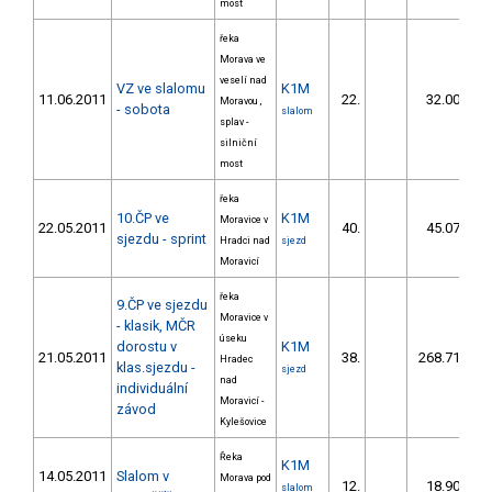
most
řeka
Morava ve
veselí nad
VZ ve slalomu
K1M
11.06.2011
22.
32.00
Moravou ,
- sobota
slalom
splav -
silniční
most
řeka
10.ČP ve
K1M
Moravice v
22.05.2011
40.
45.07
sjezdu - sprint
Hradci nad
sjezd
Moravicí
řeka
9.ČP ve sjezdu
Moravice v
- klasik, MČR
úseku
dorostu v
K1M
21.05.2011
38.
268.71
Hradec
klas.sjezdu -
sjezd
nad
individuální
Moravicí -
závod
Kylešovice
Řeka
K1M
14.05.2011
Slalom v
Morava pod
12.
18.90
slalom