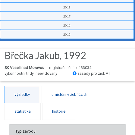
2018
2017
2016
2015
Břečka Jakub, 1992
SK Veselí nad Moravou
registrační číslo: 133034
výkonnostní třídy neevidovány
zásady pro zisk VT
výsledky
umístění v žebříčcích
statistika
historie
Typ závodu