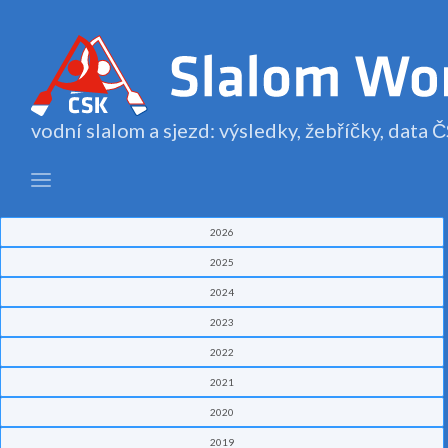
vodní slalom a sjezd: výsledky, žebříčky, data
2026
2025
2024
2023
2022
2021
2020
2019