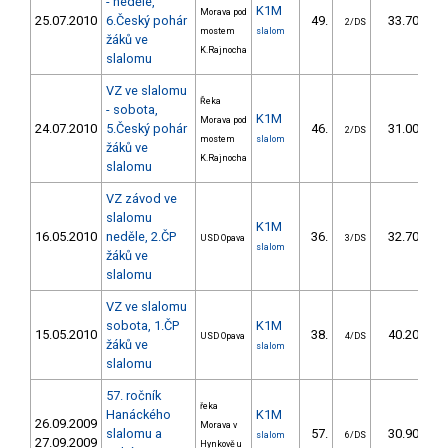
- neděle,
K1M
Morava pod
25.07.2010
6.Český pohár
49.
33.70
2/DS
mostem
slalom
žáků ve
K.Rajnocha
slalomu
VZ ve slalomu
Řeka
- sobota,
K1M
Morava pod
24.07.2010
5.Český pohár
46.
31.00
2/DS
mostem
slalom
žáků ve
K.Rajnocha
slalomu
VZ závod ve
slalomu
K1M
16.05.2010
neděle, 2.ČP
36.
32.70
USD Opava
3/DS
slalom
žáků ve
slalomu
VZ ve slalomu
sobota, 1.ČP
K1M
15.05.2010
38.
40.20
USD Opava
4/DS
žáků ve
slalom
slalomu
57. ročník
řeka
Hanáckého
K1M
26.09.2009
Morava v
slalomu a
57.
30.90
slalom
6/DS
27.09.2009
Hynkově u