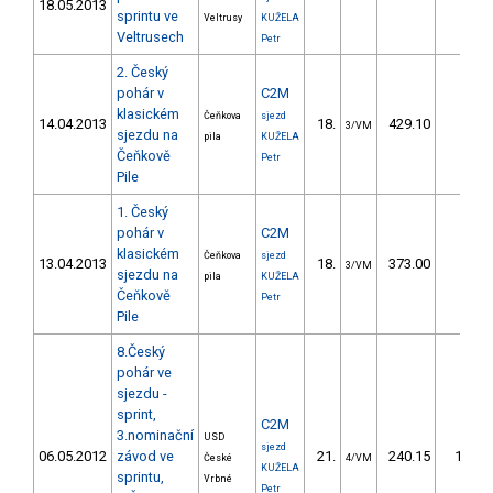
18.05.2013
sprintu ve
Veltrusy
KUŽELA
Veltrusech
Petr
2. Český
pohár v
C2M
klasickém
Čeňkova
sjezd
14.04.2013
18.
429.10
31,8
3/VM
sjezdu na
pila
KUŽELA
Čeňkově
Petr
Pile
1. Český
pohár v
C2M
klasickém
Čeňkova
sjezd
13.04.2013
18.
373.00
27,6
3/VM
sjezdu na
pila
KUŽELA
Čeňkově
Petr
Pile
8.Český
pohár ve
sjezdu -
sprint,
C2M
3.nominační
USD
sjezd
06.05.2012
závod ve
21.
240.15
164,4
České
4/VM
KUŽELA
sprintu,
Vrbné
Petr