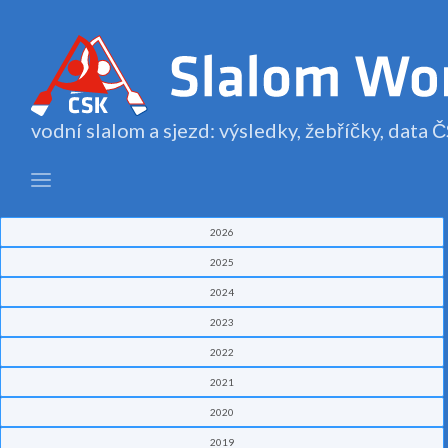
vodní slalom a sjezd: výsledky, žebříčky, data
2026
2025
2024
2023
2022
2021
2020
2019