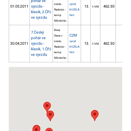
pohár ve
úseku
sjezd
01.05.2011
sjezdu -
13.
462.30
37,8
1/VM
Radešov -
KUŽELA
klasik, 2.ČPJ
kemp
Petr
ve sjezdu
Městečko
Řeka
7.Český
C2M
Otava v
pohár ve
úseku
sjezd
30.04.2011
sjezdu -
13.
462.30
37,8
1/VM
Radešov -
KUŽELA
klasik, 1.ČPJ
kemp
Petr
ve sjezdu
Městečko