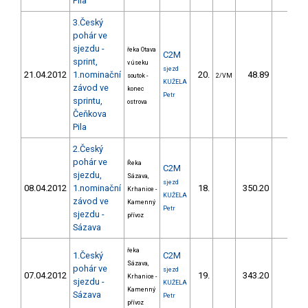
Pila
3.Český
pohár ve
sjezdu -
řeka Otava
C2M
sprint,
v úseku
sjezd
21.04.2012
1.nominační
20.
48.89
34,4
soutok -
2/VM
KUŽELA
závod ve
konec
Petr
sprintu,
ostrova
Čeňkova
Pila
2.Český
pohár ve
Řeka
C2M
sjezdu,
Sázava,
sjezd
08.04.2012
1.nominační
18.
350.20
31,5
Krhanice -
KUŽELA
závod ve
Kamenný
Petr
sjezdu -
přívoz
Sázava
řeka
1.Český
C2M
Sázava,
pohár ve
sjezd
07.04.2012
19.
343.20
30,1
Krhanice -
sjezdu -
KUŽELA
Kamenný
Sázava
Petr
přívoz