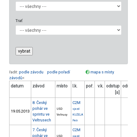
Trať
řadit:
podle závodu
podle pořadí
mapa s místy
závodů
<
datum
závod
místo
l.k.
poř.
v.k.
odstup
odstup
[s]
[%]
8. Český
C2M
pohár ve
USD
sjezd
19.05.2013
sprintu ve
Veltrusy
KUŽELA
Veltrusech
Petr
7. Český
C2M
pohár ve
USD
sjezd