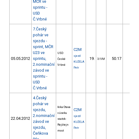
MČR ve
sprintu -
USD
Č.Vrbné
7.Český
pohár ve
sjezdu -
sprint, MČR
C2M
U23 ve
USD
sjezd
05.05.2012
sprintu,
19.
50.17
40,0
České
3/VM
KUŽELA
2.nominační
Vrbné
Petr
závod ve
sprintu -
USD
Č.Vrbné
4.Český
pohár ve
řeka Otava
sjezdu,
C2M
v úseku
2.nominační
sjezd
22.04.2012
soutok-
závod ve
KUŽELA
Rejštejn
sjezdu,
Petr
most
Čeňkova