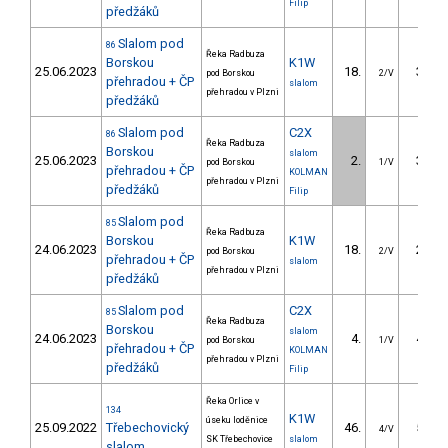
Filip
předžáků
Slalom pod
86
Řeka Radbuza
Borskou
K1W
25.06.2023
18.
33.70
pod Borskou
2/V
přehradou + ČP
slalom
přehradou v Plzni
předžáků
Slalom pod
C2X
86
Řeka Radbuza
Borskou
slalom
25.06.2023
2.
34.70
pod Borskou
1/V
přehradou + ČP
KOLMAN
přehradou v Plzni
předžáků
Filip
Slalom pod
85
Řeka Radbuza
Borskou
K1W
24.06.2023
18.
29.90
pod Borskou
2/V
přehradou + ČP
slalom
přehradou v Plzni
předžáků
Slalom pod
C2X
85
Řeka Radbuza
Borskou
slalom
24.06.2023
4.
48.10
pod Borskou
1/V
přehradou + ČP
KOLMAN
přehradou v Plzni
předžáků
Filip
Řeka Orlice v
134
K1W
úseku loděnice
25.09.2022
Třebechovický
46.
51.49
4/V
SK Třebechovice
slalom
slalom