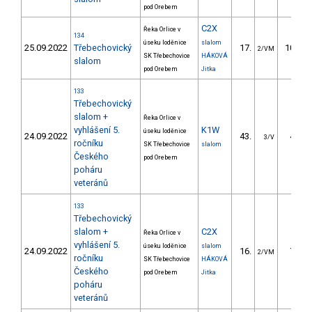
pod Orebem
C2X
Řeka Orlice v
134
úseku loděnice
slalom
25.09.2022
Třebechovický
17.
107.36
2/VM
SK Třebechovice
HÁKOVÁ
slalom
pod Orebem
Jitka
133
Třebechovický
slalom +
Řeka Orlice v
vyhlášení 5.
K1W
úseku loděnice
24.09.2022
43.
43.65
3/V
ročníku
SK Třebechovice
slalom
Českého
pod Orebem
poháru
veteránů
133
Třebechovický
slalom +
C2X
Řeka Orlice v
vyhlášení 5.
úseku loděnice
slalom
24.09.2022
16.
78.64
2/VM
ročníku
SK Třebechovice
HÁKOVÁ
Českého
pod Orebem
Jitka
poháru
veteránů