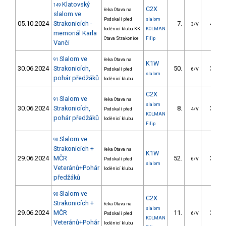
Klatovský
149
C2X
řeka Otava na
slalom ve
Podskalí před
slalom
05.10.2024
Strakonicích -
7.
47.86
3/V
loděnicí klubu KK
KOLMAN
memoriál Karla
Otava Strakonice
Filip
Vanči
Slalom ve
91
řeka Otava na
K1W
30.06.2024
Strakonicích,
50.
36.58
Podskalí před
6/V
slalom
pohár předžáků
loděnicí klubu
C2X
Slalom ve
91
řeka Otava na
slalom
30.06.2024
Strakonicích,
8.
32.40
Podskalí před
4/V
KOLMAN
pohár předžáků
loděnicí klubu
Filip
Slalom ve
90
Strakonicích +
řeka Otava na
K1W
29.06.2024
MČR
52.
39.09
Podskalí před
6/V
slalom
Veteránů+Pohár
loděnicí klubu
předžáků
Slalom ve
90
C2X
Strakonicích +
řeka Otava na
slalom
29.06.2024
MČR
11.
37.27
Podskalí před
6/V
KOLMAN
Veteránů+Pohár
loděnicí klubu