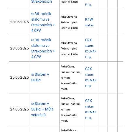
Strakonicích
loděnicí klubu
Filip
36. ročník
90
řeka Otava na
slalomu ve
K1W
28.06.2025
Podskalí před
Strakonicích +
slalom
loděnicí klubu
4.ČPV
36. ročník
C2X
90
řeka Otava na
slalomu ve
slalom
28.06.2025
Podskalí před
Strakonicích +
KOLMAN
loděnicí klubu
4.ČPV
Filip
Řeka Otava ,
C2X
Sušice - nádraží,
Slalom v
56
slalom
25.05.2025
kemp u
Sušici
KOLMAN
železničního
Filip
mostu
Řeka Otava ,
C2X
Slalom v
55
Sušice - nádraží,
slalom
24.05.2025
Sušici + MČR
kemp u
KOLMAN
veteránů
železničního
Filip
mostu
Řeka Orlice v