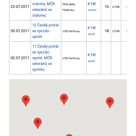
sobota, MČR
K1W
Ohře peřej
23.07.2011
16.
35.38
2/VM
veteránů ve
Hubertus
slalom
slalomu
12.Český pohár
K1W
03.07.2011
ve sjezdu -
18.
29.46
USD Veltrusy
2/VM
sjezd
sprint
11.Český pohár
ve sjezdu -
K1W
02.07.2011
sprint, MČR
USD Veltrusy
sjezd
veteránů ve
sprintu