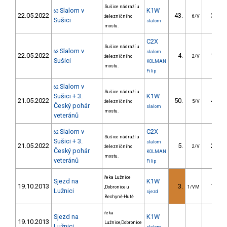
Sušice nádraží u
Slalom v
K1W
63
22.05.2022
43.
33.87
železničního
6/V
Sušici
slalom
mostu.
C2X
Sušice nádraží u
Slalom v
63
slalom
22.05.2022
4.
18.18
železničního
2/V
Sušici
KOLMAN
mostu.
Filip
Slalom v
62
Sušice nádraží u
Sušici + 3.
K1W
21.05.2022
50.
46.92
železničního
5/V
Český pohár
slalom
mostu.
veteránů
Slalom v
C2X
62
Sušice nádraží u
Sušici + 3.
slalom
21.05.2022
5.
24.82
železničního
2/V
Český pohár
KOLMAN
mostu.
veteránů
Filip
řeka Lužnice
Sjezd na
K1W
19.10.2013
3.
77.90
,Dobronice u
1/VM
Lužnici
sjezd
Bechyně-Hutě
řeka
Sjezd na
K1W
19.10.2013
Lužnice,Dobronice
Lužnici