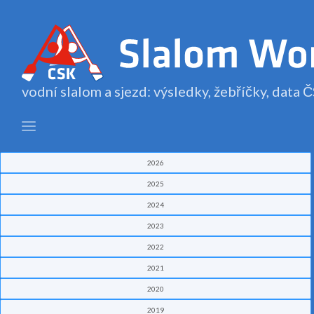
vodní slalom a sjezd: výsledky, žebříčky, data
2026
2025
2024
2023
2022
2021
2020
2019