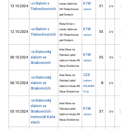
Slalom v
K1W
145
úseku loděnice
13.10.2024
31.
41.00
2/V
Třebechovicích
SK Třebechovice
slalom
pod Orebem
Řeka Orlice v
Slalom v
K1W
144
úseku loděnice
12.10.2024
33.
40.70
3/V
Třebechovicích
SK Třebechovice
slalom
pod Orebem
řeka Otava na
Klatovský
150
K1W
Podskalí před
06.10.2024
slalom ve
35.
38.31
5/V
loděnicí klubu KK
slalom
Strakonicích
Otava Strakonice
C2X
řeka Otava na
Klatovský
150
Podskalí před
slalom
06.10.2024
slalom ve
8.
56.49
3/V
loděnicí klubu KK
KOLMAN
Strakonicích
Otava Strakonice
Filip
Klatovský
149
řeka Otava na
slalom ve
K1W
Podskalí před
05.10.2024
Strakonicích -
37.
37.59
5/V
loděnicí klubu KK
slalom
memoriál Karla
Otava Strakonice
Vanči