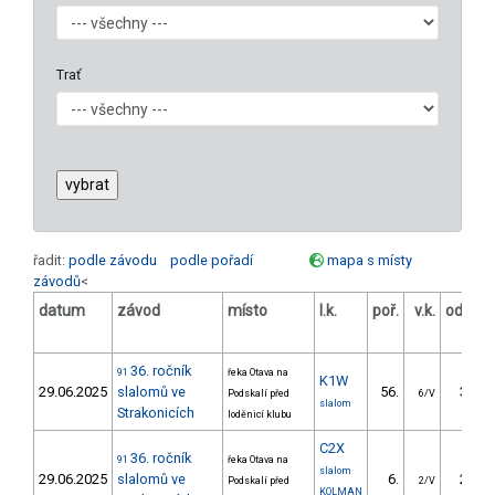
Trať
řadit:
podle závodu
podle pořadí
mapa s místy
závodů
<
datum
závod
místo
l.k.
poř.
v.k.
odstup
[s]
36. ročník
91
řeka Otava na
K1W
29.06.2025
slalomů ve
56.
35.47
Podskalí před
6/V
slalom
Strakonicích
loděnicí klubu
C2X
36. ročník
91
řeka Otava na
slalom
29.06.2025
slalomů ve
6.
25.44
Podskalí před
2/V
KOLMAN