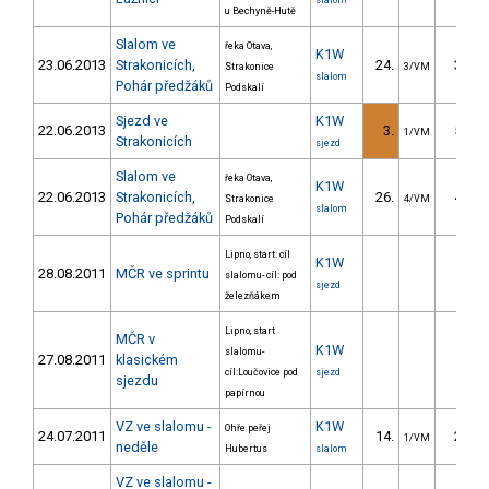
slalom
u Bechyně-Hutě
Slalom ve
řeka Otava,
K1W
23.06.2013
Strakonicích,
24.
35.63
Strakonice
3/VM
slalom
Pohár předžáků
Podskalí
Sjezd ve
K1W
22.06.2013
3.
53.70
1/VM
Strakonicích
sjezd
Slalom ve
řeka Otava,
K1W
22.06.2013
Strakonicích,
26.
44.29
Strakonice
4/VM
slalom
Pohár předžáků
Podskalí
Lipno, start: cíl
K1W
28.08.2011
MČR ve sprintu
slalomu- cíl: pod
sjezd
železňákem
Lipno, start
MČR v
K1W
slalomu-
27.08.2011
klasickém
cíl:Loučovice pod
sjezd
sjezdu
papírnou
VZ ve slalomu -
K1W
Ohře peřej
24.07.2011
14.
22.53
1/VM
neděle
Hubertus
slalom
VZ ve slalomu -