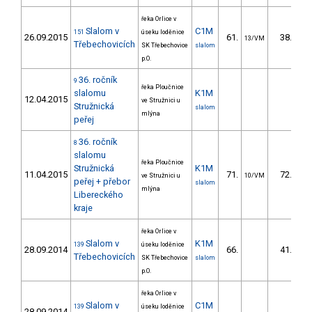
řeka Orlice v
Slalom v
C1M
151
úseku loděnice
26.09.2015
61.
38.50
13/VM
Třebechovicích
SK Třebechovice
slalom
p.O.
36. ročník
9
řeka Ploučnice
slalomu
K1M
12.04.2015
ve Stružnici u
Stružnická
slalom
mlýna
peřej
36. ročník
8
slalomu
řeka Ploučnice
Stružnická
K1M
11.04.2015
71.
72.20
ve Stružnici u
10/VM
peřej + přebor
slalom
mlýna
Libereckého
kraje
řeka Orlice v
Slalom v
K1M
139
úseku loděnice
28.09.2014
66.
41.70
Třebechovicích
SK Třebechovice
slalom
p.O.
řeka Orlice v
Slalom v
C1M
139
úseku loděnice
28.09.2014