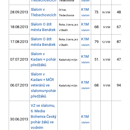
Třebechovicích
Třebechovice
slalom
Slalom v
K1M
Orlice,
28.09.2013
73.
48.10
16/VM
Třebechovicích
Třebechovice
slalom
Slalom O štít
K1M
Řeka Jizera, jez
18.08.2013
68.
67.49
9/VM
města Benátek
v Obodři.
slalom
Slalom O štít
K1M
Řeka Jizera, jez
17.08.2013
79.
87.29
12/VM
města Benátek
v Obodři.
slalom
Slalom v
K1M
07.07.2013
Kadani + pohár
51.
47.30
Kadaňský mlýn
6/VM
slalom
předžáků
Slalom v
Kadani + MČR
K1M
06.07.2013
veteránů ve
68.
94.10
Kadaňský mlýn
9/VM
slalom
slalomu+pohár
předžáků
VZ ve slalomu,
6. Media
Bohemia Český
K1M
30.06.2013
pohár žáků ve
slalom
vodním