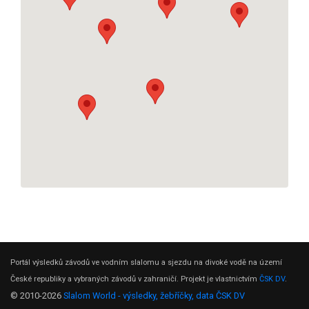
Portál výsledků závodů ve vodním slalomu a sjezdu na divoké vodě na území
České republiky a vybraných závodů v zahraničí. Projekt je vlastnictvím
ČSK DV
.
© 2010-2026
Slalom World - výsledky, žebříčky, data ČSK DV