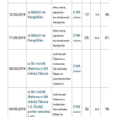
řeka Jizera,
Slalom na
C1M
50
sportovně
12.05.2019
17.
49.70
7/V
Paraplíčku
turistický areál
slalom
Paraplíčko
řeka Jizera,
Slalom na
C1M
49
sportovně
11.05.2019
23.
61.60
8/V
Paraplíčku
turistický areál
slalom
Paraplíčko
Lužnice pod
Táborem, u
50. ročník
46
restaurace
C1M
05.05.2019
Slalomu o štít
Harrachovka.
slalom
města Tábora
Mapa na
www.kanoistika-
vstabor.cz.
50. ročník
45
Lužnice pod
Slalomu o štít
Táborem, u
města Tábora
restaurace
+ 2. Český
C1M
04.05.2019
52.
78.47
Harrachovka.
8/V
pohár veteránů
slalom
Mapa na
+ KP