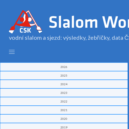
vodní slalom a sjezd: výsledky, žebříčky, data
2026
2025
2024
2023
2022
2021
2020
2019