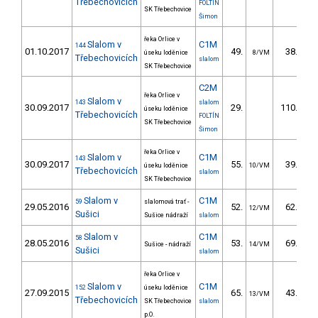
Třebechovicích
FOLTÍN
SK Třebechovice
Šimon
řeka Orlice v
Slalom v
C1M
144
01.10.2017
49.
38.90
úseku loděnice
8/VM
Třebechovicích
slalom
SK Třebechovice
C2M
řeka Orlice v
Slalom v
143
slalom
30.09.2017
29.
110.90
úseku loděnice
Třebechovicích
FOLTÍN
SK Třebechovice
Šimon
řeka Orlice v
Slalom v
C1M
143
30.09.2017
55.
39.60
úseku loděnice
10/VM
Třebechovicích
slalom
SK Třebechovice
Slalom v
C1M
59
slalomová trať -
29.05.2016
52.
62.78
12/VM
Sušici
Sušice nádraží
slalom
Slalom v
C1M
58
28.05.2016
53.
69.49
Sušice - nádraží
14/VM
Sušici
slalom
řeka Orlice v
Slalom v
C1M
152
úseku loděnice
27.09.2015
65.
43.90
13/VM
Třebechovicích
SK Třebechovice
slalom
p.O.