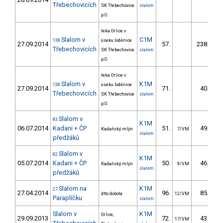
Třebechovicích
SK Třebechovice
slalom
p.O.
řeka Orlice v
Slalom v
C1M
138
úseku loděnice
27.09.2014
57.
238.90
Třebechovicích
SK Třebechovice
slalom
p.O.
řeka Orlice v
Slalom v
K1M
138
úseku loděnice
27.09.2014
71.
40.10
Třebechovicích
SK Třebechovice
slalom
p.O.
Slalom v
83
K1M
06.07.2014
Kadani + ČP
51.
49.90
Kadaňský mlýn
7/VM
slalom
předžáků
Slalom v
82
K1M
05.07.2014
Kadani + ČP
50.
46.40
Kadaňský mlýn
9/VM
slalom
předžáků
Slalom na
K1M
27
27.04.2014
96.
85.30
dtto dobota
12/VM
Paraplíčku
slalom
Slalom v
K1M
Orlice,
29.09.2013
72.
43.60
17/VM