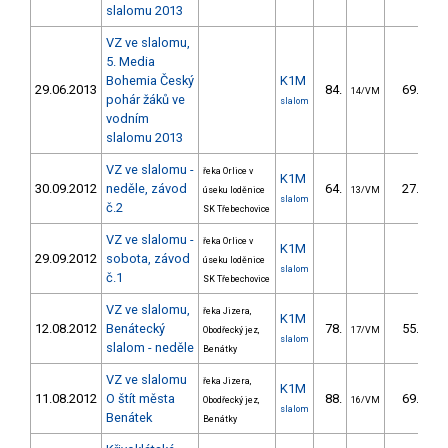
slalomu 2013
VZ ve slalomu,
5. Media
Bohemia Český
K1M
29.06.2013
84.
69.62
14/VM
pohár žáků ve
slalom
vodním
slalomu 2013
VZ ve slalomu -
řeka Orlice v
K1M
30.09.2012
neděle, závod
64.
27.20
úseku loděnice
13/VM
slalom
č.2
SK Třebechovice
VZ ve slalomu -
řeka Orlice v
K1M
29.09.2012
sobota, závod
úseku loděnice
slalom
č.1
SK Třebechovice
VZ ve slalomu,
řeka Jizera,
K1M
12.08.2012
Benátecký
78.
55.05
Obodřecký jez,
17/VM
slalom
slalom - neděle
Benátky
VZ ve slalomu
řeka Jizera,
K1M
11.08.2012
O štít města
88.
69.20
Obodřecký jez,
16/VM
slalom
Benátek
Benátky