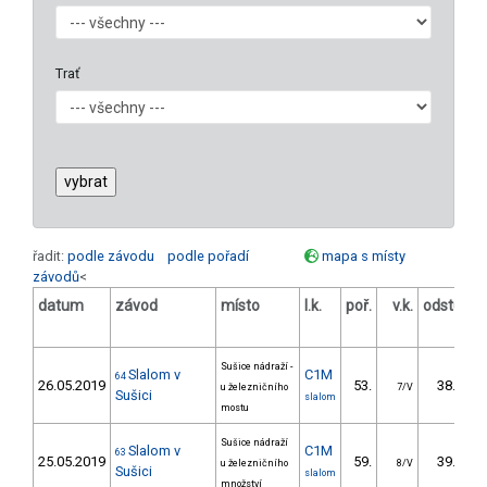
Trať
řadit:
podle závodu
podle pořadí
mapa s místy
závodů
<
datum
závod
místo
l.k.
poř.
v.k.
odstup
[s]
Sušice nádraží -
Slalom v
C1M
64
26.05.2019
53.
38.33
u železničního
7/V
Sušici
slalom
mostu
Sušice nádraží
Slalom v
C1M
63
25.05.2019
59.
39.53
u železničního
8/V
Sušici
slalom
množství