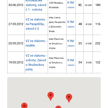
Křivoklátské
K1M
USD Roztoky u
30.06.2012
slalomy, závod
82.
189.80
16/VM
Křivoklátu
slalom
č.1 - sobota
řeka Jizera,
VZ ve slalomu
K1M
peřej Paraplíčko
27.05.2012
na Paraplíčku,
48.
116.30
8/VM
u Železného
slalom
závod č.2
Brodu
řeka Ploučnice
VZ ve slalomu -
K1M
20.05.2012
35.
232.20
ve Stružnici u
6/VM
neděle
slalom
mlýna
VZ ve slalomu -
řeka Ploučnice
sobota, Závod
K1M
19.05.2012
34.
132.30
ve Stružnici u
5/VM
o Stružnickou
slalom
mlýna
peřej