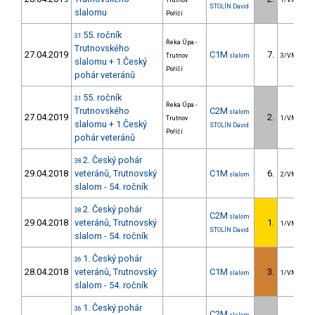
Trutnov
1/VM
STOLÍN David
slalomu
Poříčí
55. ročník
31
Řeka Úpa -
Trutnovského
27.04.2019
C1M
7.
Trutnov
slalom
3/VM
slalomu + 1.Český
Poříčí
pohár veteránů
55. ročník
31
Řeka Úpa -
Trutnovského
C2M
slalom
27.04.2019
2.
Trutnov
1/VM
slalomu + 1.Český
STOLÍN David
Poříčí
pohár veteránů
2. Český pohár
38
29.04.2018
veteránů, Trutnovský
C1M
6.
slalom
2/VM
slalom - 54. ročník
2. Český pohár
38
C2M
slalom
29.04.2018
veteránů, Trutnovský
1.
1/VM
STOLÍN David
slalom - 54. ročník
1. Český pohár
36
28.04.2018
veteránů, Trutnovský
C1M
3.
slalom
1/VM
slalom - 54. ročník
1. Český pohár
36
C2M