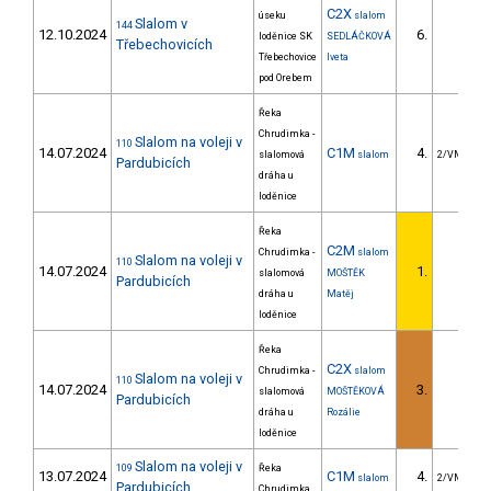
C2X
úseku
slalom
Slalom v
144
12.10.2024
6.
loděnice SK
SEDLÁČKOVÁ
Třebechovicích
Třebechovice
Iveta
pod Orebem
Řeka
Chrudimka -
Slalom na voleji v
110
14.07.2024
C1M
4.
slalomová
slalom
2/VM
Pardubicích
dráha u
loděnice
Řeka
C2M
Chrudimka -
slalom
Slalom na voleji v
110
14.07.2024
1.
slalomová
MOŠTĚK
Pardubicích
dráha u
Matěj
loděnice
Řeka
C2X
Chrudimka -
slalom
Slalom na voleji v
110
14.07.2024
3.
slalomová
MOŠTĚKOVÁ
Pardubicích
dráha u
Rozálie
loděnice
Slalom na voleji v
109
Řeka
13.07.2024
C1M
4.
slalom
2/VM
Pardubicích
Chrudimka