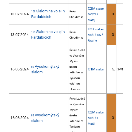
C2M
slalom
Slalom na voleji v
109
Řeka
13.07.2024
3.
MOŠTĚK
Pardubicích
Chrudimka
Matěj
C2X
slalom
Slalom na voleji v
109
Řeka
13.07.2024
3.
MOŠTĚKOVÁ
Pardubicích
Chrudimka
Rozálie
Řeka Loučná
ve Vysokém
Mýtě v
Vysokomýtský
82
úseku
16.06.2024
C1M
5.
slalom
3/VM
slalom
loděnice za
Tyršovou
veřejnou
plovárnou
Řeka Loučná
ve Vysokém
Mýtě v
C2M
slalom
Vysokomýtský
82
úseku
16.06.2024
3.
MOŠTĚK
slalom
loděnice za
Matěj
Tyršovou