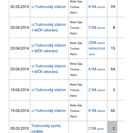
Řeka Úpa -
02.05.2015
Trutnovský slalom
K1M
39.
32
Trutnov
slalom
Poříčí
Řeka Úpa,
Trutnovský slalom
24
20.04.2014
C1M
8.
Trutnov -
slalom
+ MČR veteránů
Poříčí
C2M
Řeka Úpa,
slalom
Trutnovský slalom
24
20.04.2014
15.
Trutnov -
MRSKOČOVÁ
+ MČR veteránů
Poříčí
Jana
Řeka Úpa,
Trutnovský slalom
24
20.04.2014
K1M
64.
Trutnov -
slalom
+ MČR veteránů
Poříčí
Řeka Úpa,
19.04.2014
Trutnovský slalom
C1M
5.
23
Trutnov -
slalom
Poříčí
Řeka Úpa,
19.04.2014
Trutnovský slalom
K1M
63.
23
Trutnov -
slalom
Poříčí
Trutnovský sprint,
05.05.2013
C1M
2.
sjezd
neděle