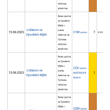
veřejnou
plovárnou
Řeka Loučná
ve Vysokém
Mýtě v
Slalom ve
74
úseku
15.06.2025
C1M
7.
slalom
3/VM
Vysokém Mýtě
loděnice za
Tyršovou
veřejnou
plovárnou
Řeka Loučná
ve Vysokém
Mýtě v
C2X
slalom
Slalom ve
74
úseku
15.06.2025
1.
MOŠTĚKOVÁ
Vysokém Mýtě
loděnice za
Rozálie
Tyršovou
veřejnou
plovárnou
Řeka Loučná
ve Vysokém
Mýtě v
C2M
slalom