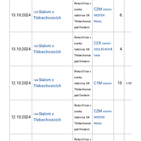
Řeka Orlice v
C2M
úseku
slalom
Slalom v
145
13.10.2024
6.
loděnice SK
MOŠTĚK
Třebechovicích
Třebechovice
Matěj
pod Orebem
Řeka Orlice v
C2X
úseku
slalom
Slalom v
145
13.10.2024
4.
loděnice SK
SEDLÁČKOVÁ
Třebechovicích
Třebechovice
Iveta
pod Orebem
Řeka Orlice v
úseku
Slalom v
144
12.10.2024
C1M
13.
loděnice SK
slalom
1/VM
Třebechovicích
Třebechovice
pod Orebem
Řeka Orlice v
C2M
úseku
slalom
Slalom v
144
12.10.2024
loděnice SK
MOŠTĚK
Třebechovicích
Třebechovice
Matěj
pod Orebem
Řeka Orlice v