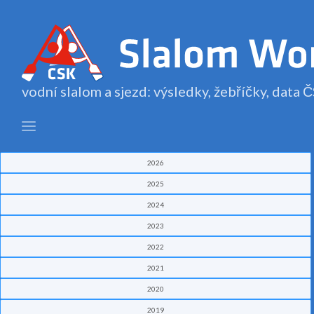
vodní slalom a sjezd: výsledky, žebříčky, data
2026
2025
2024
2023
2022
2021
2020
2019