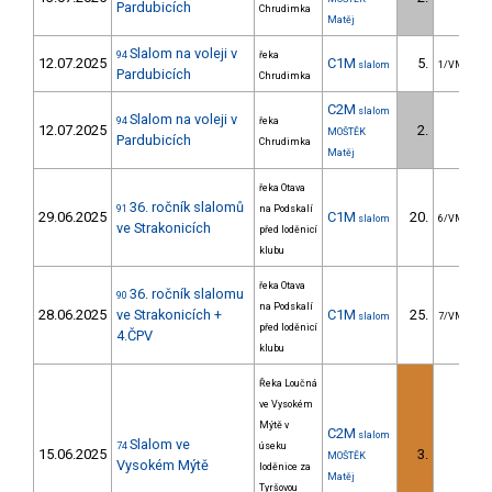
Pardubicích
Chrudimka
Matěj
Slalom na voleji v
94
řeka
12.07.2025
C1M
5.
slalom
1/VM
Pardubicích
Chrudimka
C2M
slalom
Slalom na voleji v
94
řeka
12.07.2025
2.
MOŠTĚK
Pardubicích
Chrudimka
Matěj
řeka Otava
36. ročník slalomů
91
na Podskalí
29.06.2025
C1M
20.
slalom
6/VM
ve Strakonicích
před loděnicí
klubu
řeka Otava
36. ročník slalomu
90
na Podskalí
28.06.2025
ve Strakonicích +
C1M
25.
slalom
7/VM
před loděnicí
4.ČPV
klubu
Řeka Loučná
ve Vysokém
Mýtě v
C2M
slalom
Slalom ve
74
úseku
15.06.2025
3.
MOŠTĚK
Vysokém Mýtě
loděnice za
Matěj
Tyršovou