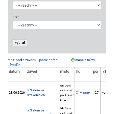
Trať
řadit:
podle závodu
podle pořadí
mapa s místy
závodů
<
datum
závod
místo
l.k.
poř.
v.k.
od
řeka Otava
Slalom ve
79
na Podskalí
28.06.2026
C1M
27.
slalom
7/VM
Strakonicích
před loděnicí
klubu
řeka Otava
Slalom ve
78
na Podskalí