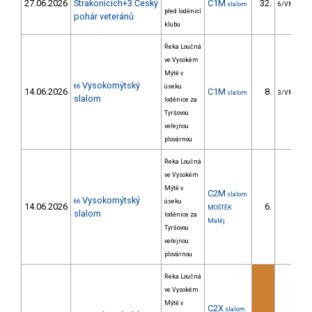
27.06.2026
Strakonicích+3.Český
C1M
32.
slalom
6/VM
před loděnicí
pohár veteránů
klubu
Řeka Loučná
ve Vysokém
Mýtě v
Vysokomýtský
66
úseku
14.06.2026
C1M
8.
slalom
3/VM
slalom
loděnice za
Tyršovou
veřejnou
plovárnou
Řeka Loučná
ve Vysokém
Mýtě v
C2M
slalom
Vysokomýtský
66
úseku
14.06.2026
6.
MOŠTĚK
slalom
loděnice za
Matěj
Tyršovou
veřejnou
plovárnou
Řeka Loučná
ve Vysokém
Mýtě v
C2X
slalom