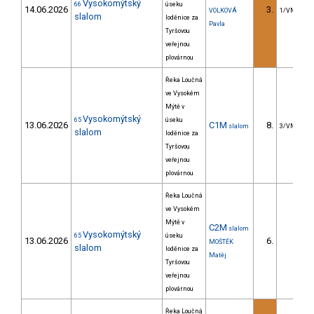
Vysokomýtský
66
úseku
14.06.2026
3.
VOLKOVÁ
1/VM
slalom
loděnice za
Pavla
Tyršovou
veřejnou
plovárnou
Řeka Loučná
ve Vysokém
Mýtě v
Vysokomýtský
65
úseku
13.06.2026
C1M
8.
slalom
3/VM
slalom
loděnice za
Tyršovou
veřejnou
plovárnou
Řeka Loučná
ve Vysokém
Mýtě v
C2M
slalom
Vysokomýtský
65
úseku
13.06.2026
6.
MOŠTĚK
slalom
loděnice za
Matěj
Tyršovou
veřejnou
plovárnou
Řeka Loučná