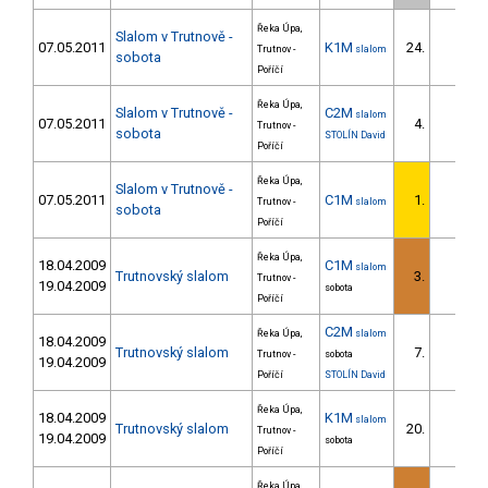
Řeka Úpa,
Slalom v Trutnově -
07.05.2011
K1M
24.
Trutnov -
slalom
sobota
Poříčí
Řeka Úpa,
Slalom v Trutnově -
C2M
slalom
07.05.2011
4.
Trutnov -
sobota
STOLÍN David
Poříčí
Řeka Úpa,
Slalom v Trutnově -
07.05.2011
C1M
1.
Trutnov -
slalom
sobota
Poříčí
Řeka Úpa,
18.04.2009
C1M
slalom
Trutnovský slalom
3.
Trutnov -
19.04.2009
sobota
Poříčí
C2M
Řeka Úpa,
slalom
18.04.2009
Trutnovský slalom
7.
Trutnov -
sobota
19.04.2009
Poříčí
STOLÍN David
Řeka Úpa,
18.04.2009
K1M
slalom
Trutnovský slalom
20.
Trutnov -
19.04.2009
sobota
Poříčí
Řeka Úpa,