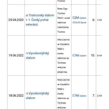
Trutnov
Řeka Úpa -
Trutnov
Trutnovský slalom
36
C2M
Poříčí - areál
slalom
29.04.2023
+ 1. Český pohár
6.
1/VM
loděnice
STOLÍN David
veteránů
Lokomotiva
Trutnov
řeka Loučná
ve Vysokém
Mýtě v
Vysokomýtský
75
úseku
19.06.2022
C1M
10.
slalom
3/VM
slalom
loděnice za
Tyršovou
veřejnou
plovárnou
řeka Loučná
ve Vysokém
Mýtě v
Vysokomýtský
73
úseku
18.06.2022
C1M
7.
slalom
2/VM
slalom
loděnice za
Tyršovou
veřejnou