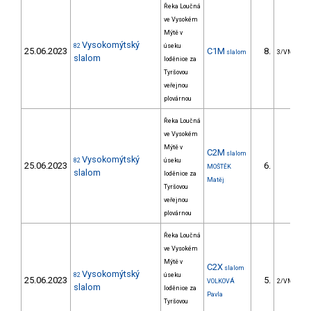
Řeka Loučná
ve Vysokém
Mýtě v
Vysokomýtský
82
úseku
25.06.2023
C1M
8.
slalom
3/VM
slalom
loděnice za
Tyršovou
veřejnou
plovárnou
Řeka Loučná
ve Vysokém
Mýtě v
C2M
slalom
Vysokomýtský
82
úseku
25.06.2023
6.
MOŠTĚK
slalom
loděnice za
Matěj
Tyršovou
veřejnou
plovárnou
Řeka Loučná
ve Vysokém
Mýtě v
C2X
slalom
Vysokomýtský
82
úseku
25.06.2023
5.
VOLKOVÁ
2/VM
slalom
loděnice za
Pavla
Tyršovou