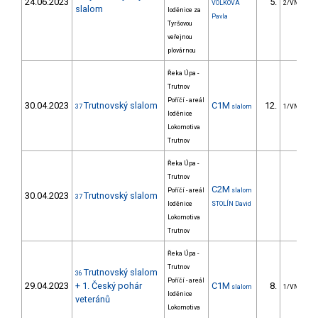
24.06.2023
5.
VOLKOVÁ
2/VM
slalom
loděnice za
Pavla
Tyršovou
veřejnou
plovárnou
Řeka Úpa -
Trutnov
Poříčí - areál
30.04.2023
Trutnovský slalom
C1M
12.
37
slalom
1/VM
loděnice
Lokomotiva
Trutnov
Řeka Úpa -
Trutnov
C2M
Poříčí - areál
slalom
30.04.2023
Trutnovský slalom
37
loděnice
STOLÍN David
Lokomotiva
Trutnov
Řeka Úpa -
Trutnov
Trutnovský slalom
36
Poříčí - areál
29.04.2023
+ 1. Český pohár
C1M
8.
slalom
1/VM
loděnice
veteránů
Lokomotiva