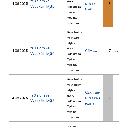
Slalom ve
73
úseku
14.06.2025
3.
MOŠTĚK
Vysokém Mýtě
loděnice za
Matěj
Tyršovou
veřejnou
plovárnou
Řeka Loučná
ve Vysokém
Mýtě v
Slalom ve
73
úseku
14.06.2025
C1M
7.
slalom
3/VM
Vysokém Mýtě
loděnice za
Tyršovou
veřejnou
plovárnou
Řeka Loučná
ve Vysokém
Mýtě v
C2X
slalom
Slalom ve
73
úseku
14.06.2025
2.
MOŠTĚKOVÁ
Vysokém Mýtě
loděnice za
Rozálie
Tyršovou
veřejnou
plovárnou
sportovní