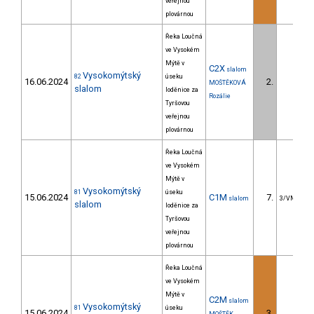
veřejnou
plovárnou
Řeka Loučná
ve Vysokém
Mýtě v
C2X
slalom
Vysokomýtský
82
úseku
16.06.2024
2.
MOŠTĚKOVÁ
slalom
loděnice za
Rozálie
Tyršovou
veřejnou
plovárnou
Řeka Loučná
ve Vysokém
Mýtě v
Vysokomýtský
81
úseku
15.06.2024
C1M
7.
slalom
3/VM
slalom
loděnice za
Tyršovou
veřejnou
plovárnou
Řeka Loučná
ve Vysokém
Mýtě v
C2M
slalom
Vysokomýtský
81
úseku
15.06.2024
3.