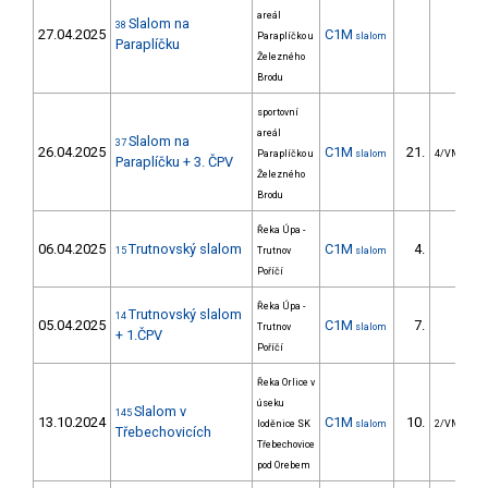
areál
Slalom na
38
27.04.2025
C1M
Paraplíčko u
slalom
Paraplíčku
Železného
Brodu
sportovní
areál
Slalom na
37
26.04.2025
C1M
21.
Paraplíčko u
slalom
4/VM
Paraplíčku + 3. ČPV
Železného
Brodu
Řeka Úpa -
06.04.2025
Trutnovský slalom
C1M
4.
15
Trutnov
slalom
Poříčí
Řeka Úpa -
Trutnovský slalom
14
05.04.2025
C1M
7.
Trutnov
slalom
+ 1.ČPV
Poříčí
Řeka Orlice v
úseku
Slalom v
145
13.10.2024
C1M
10.
loděnice SK
slalom
2/VM
Třebechovicích
Třebechovice
pod Orebem