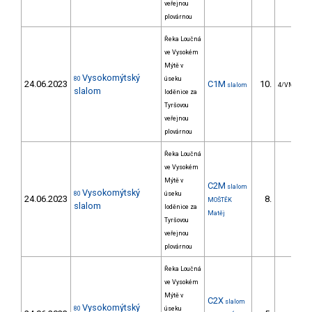
veřejnou
plovárnou
Řeka Loučná
ve Vysokém
Mýtě v
Vysokomýtský
80
úseku
24.06.2023
C1M
10.
slalom
4/VM
slalom
loděnice za
Tyršovou
veřejnou
plovárnou
Řeka Loučná
ve Vysokém
Mýtě v
C2M
slalom
Vysokomýtský
80
úseku
24.06.2023
8.
MOŠTĚK
slalom
loděnice za
Matěj
Tyršovou
veřejnou
plovárnou
Řeka Loučná
ve Vysokém
Mýtě v
C2X
slalom
Vysokomýtský
80
úseku