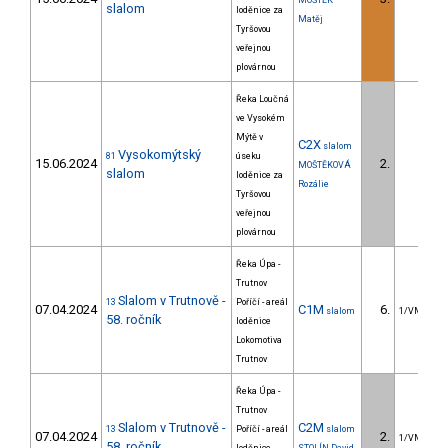
MOŠTĚK
slalom
loděnice za
Matěj
Tyršovou
veřejnou
plovárnou
Řeka Loučná
ve Vysokém
Mýtě v
C2X
slalom
Vysokomýtský
81
úseku
15.06.2024
2.
MOŠTĚKOVÁ
slalom
loděnice za
Rozálie
Tyršovou
veřejnou
plovárnou
Řeka Úpa -
Trutnov
Slalom v Trutnově -
13
Poříčí - areál
07.04.2024
C1M
6.
slalom
1/VM
58. ročník
loděnice
Lokomotiva
Trutnov
Řeka Úpa -
Trutnov
Slalom v Trutnově -
C2M
13
Poříčí - areál
slalom
07.04.2024
2.
1/VM
58. ročník