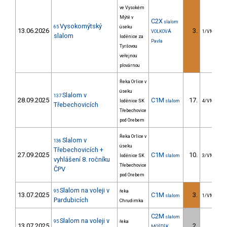
ve Vysokém
Mýtě v
C2X
slalom
Vysokomýtský
65
úseku
13.06.2026
3.
VOLKOVÁ
1/VM
slalom
loděnice za
Pavla
Tyršovou
veřejnou
plovárnou
Řeka Orlice v
úseku
Slalom v
137
28.09.2025
C1M
17.
loděnice SK
slalom
4/VM
Třebechovicích
Třebechovice
pod Orebem
Řeka Orlice v
Slalom v
136
úseku
Třebechovicích +
27.09.2025
C1M
10.
loděnice SK
slalom
3/VM
vyhlášení 8. ročníku
Třebechovice
ČPV
pod Orebem
Slalom na voleji v
95
řeka
13.07.2025
C1M
3.
slalom
1/VM
Pardubicích
Chrudimka
C2M
slalom
Slalom na voleji v
95
řeka
13.07.2025
2.
MOŠTĚK