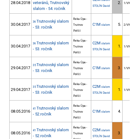
slalom
28.04.2018
veteránů, Trutnovský
2.
1/VM
STOLÍN David
slalom - 54. ročník
Řeka Úpa -
Trutnovský slalom
36
30.04.2017
C1M
5.
Trutnov
slalom
2/VM
- 53. ročník
Poříčí
Řeka Úpa -
Trutnovský slalom
C2M
36
slalom
30.04.2017
1.
Trutnov
1/VM
- 53. ročník
STOLÍN David
Poříčí
Řeka Úpa -
Trutnovský slalom
35
29.04.2017
C1M
3.
Trutnov
slalom
1/VM
- 53. ročník
Poříčí
Řeka Úpa -
Trutnovský slalom
C2M
35
slalom
29.04.2017
1.
Trutnov
1/VM
- 53. ročník
STOLÍN David
Poříčí
Řeka Úpa -
Trutnovský slalom
41
08.05.2016
C1M
4.
Trutnov
slalom
- 52.ročník
Poříčí
Řeka Úpa -
Trutnovský slalom
C2M
41
slalom
08.05.2016
3.
Trutnov
- 52.ročník
STOLÍN David