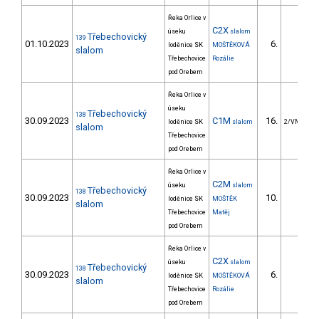
Řeka Orlice v
C2X
úseku
slalom
Třebechovický
139
01.10.2023
6.
loděnice SK
MOŠTĚKOVÁ
slalom
Třebechovice
Rozálie
pod Orebem
Řeka Orlice v
úseku
Třebechovický
138
30.09.2023
C1M
16.
loděnice SK
slalom
2/VM
slalom
Třebechovice
pod Orebem
Řeka Orlice v
C2M
úseku
slalom
Třebechovický
138
30.09.2023
10.
loděnice SK
MOŠTĚK
slalom
Třebechovice
Matěj
pod Orebem
Řeka Orlice v
C2X
úseku
slalom
Třebechovický
138
30.09.2023
6.
loděnice SK
MOŠTĚKOVÁ
slalom
Třebechovice
Rozálie
pod Orebem