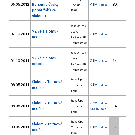
05.05.2012
Bohemie Český
K1M
80.
Trutnov -
slalom
pohár žáků ve
Poříčí
slalomu
řeka Orlice v
VZ ve slalomu -
úseku
02.10.2011
C1M
slalom
neděle
loděnice SK
Třebechovice
řeka Orlice v
VZ ve slalomu -
úseku
01.10.2011
C1M
14.
slalom
sobota
loděnice SK
Třebechovice
Řeka Úpa,
Slalom v Trutnově -
08.05.2011
K1M
Trutnov -
slalom
neděle
Poříčí
Řeka Úpa,
Slalom v Trutnově -
C2M
slalom
08.05.2011
4.
Trutnov -
neděle
STOLÍN David
Poříčí
Řeka Úpa,
Slalom v Trutnově -
08.05.2011
C1M
2.
Trutnov -
slalom
neděle
Poříčí