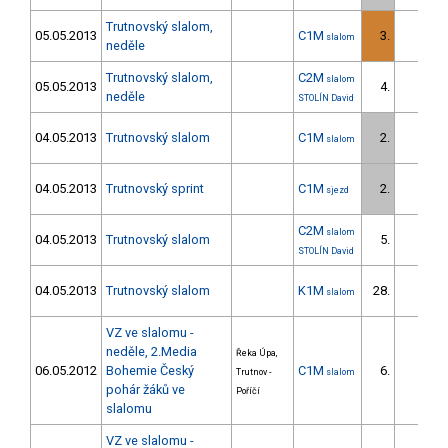
Trutnovský slalom,
05.05.2013
C1M
3.
slalom
neděle
Trutnovský slalom,
C2M
slalom
05.05.2013
4.
1
neděle
STOLÍN David
04.05.2013
Trutnovský slalom
C1M
2.
slalom
04.05.2013
Trutnovský sprint
C1M
2.
sjezd
C2M
slalom
04.05.2013
Trutnovský slalom
5.
2
STOLÍN David
04.05.2013
Trutnovský slalom
K1M
28.
slalom
VZ ve slalomu -
neděle, 2.Media
Řeka Úpa,
06.05.2012
Bohemie Český
C1M
6.
Trutnov -
slalom
pohár žáků ve
Poříčí
slalomu
VZ ve slalomu -