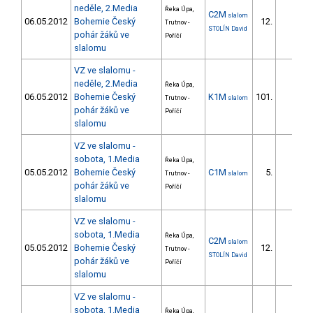
neděle, 2.Media
Řeka Úpa,
C2M
slalom
06.05.2012
Bohemie Český
12.
Trutnov -
STOLÍN David
pohár žáků ve
Poříčí
slalomu
VZ ve slalomu -
neděle, 2.Media
Řeka Úpa,
06.05.2012
Bohemie Český
K1M
101.
Trutnov -
slalom
pohár žáků ve
Poříčí
slalomu
VZ ve slalomu -
sobota, 1.Media
Řeka Úpa,
05.05.2012
Bohemie Český
C1M
5.
Trutnov -
slalom
pohár žáků ve
Poříčí
slalomu
VZ ve slalomu -
sobota, 1.Media
Řeka Úpa,
C2M
slalom
05.05.2012
Bohemie Český
12.
Trutnov -
STOLÍN David
pohár žáků ve
Poříčí
slalomu
VZ ve slalomu -
sobota, 1.Media
Řeka Úpa,