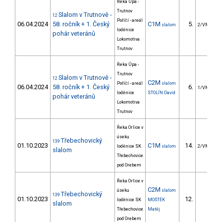
Řeka Úpa -
Trutnov
Slalom v Trutnově -
12
Poříčí - areál
06.04.2024
58. ročník + 1. Český
C1M
5.
slalom
2/VM
loděnice
pohár veteránů
Lokomotiva
Trutnov
Řeka Úpa -
Trutnov
Slalom v Trutnově -
12
C2M
Poříčí - areál
slalom
06.04.2024
58. ročník + 1. Český
6.
1/VM
loděnice
STOLÍN David
pohár veteránů
Lokomotiva
Trutnov
Řeka Orlice v
úseku
Třebechovický
139
01.10.2023
C1M
14.
loděnice SK
slalom
2/VM
slalom
Třebechovice
pod Orebem
Řeka Orlice v
C2M
úseku
slalom
Třebechovický
139
01.10.2023
12.
loděnice SK
MOŠTĚK
slalom
Třebechovice
Matěj
pod Orebem