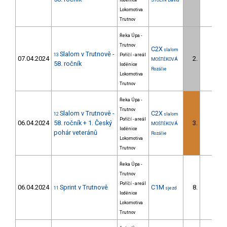
loděnice
STOLÍN David
Lokomotiva
Trutnov
Řeka Úpa -
Trutnov
C2X
slalom
Slalom v Trutnově -
13
Poříčí - areál
07.04.2024
2.
MOŠTĚKOVÁ
58. ročník
loděnice
Rozálie
Lokomotiva
Trutnov
Řeka Úpa -
Trutnov
Slalom v Trutnově -
C2X
12
slalom
Poříčí - areál
06.04.2024
58. ročník + 1. Český
3.
MOŠTĚKOVÁ
loděnice
pohár veteránů
Rozálie
Lokomotiva
Trutnov
Řeka Úpa -
Trutnov
Poříčí - areál
06.04.2024
Sprint v Trutnově
C1M
8.
11
sjezd
loděnice
Lokomotiva
Trutnov