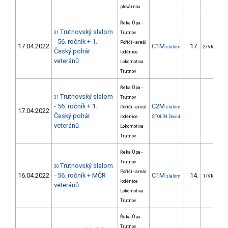
plovárnou
Řeka Úpa -
Trutnovský slalom
31
Trutnov
- 56. ročník + 1.
Poříčí - areál
17.04.2022
C1M
17.
slalom
2/VM
Český pohár
loděnice
veteránů
Lokomotiva
Trutnov
Řeka Úpa -
Trutnovský slalom
31
Trutnov
- 56. ročník + 1.
C2M
Poříčí - areál
slalom
17.04.2022
Český pohár
loděnice
STOLÍN David
veteránů
Lokomotiva
Trutnov
Řeka Úpa -
Trutnov
Trutnovský slalom
30
Poříčí - areál
16.04.2022
- 56. ročník + MČR
C1M
14.
slalom
1/VM
loděnice
veteránů
Lokomotiva
Trutnov
Řeka Úpa -
Trutnov