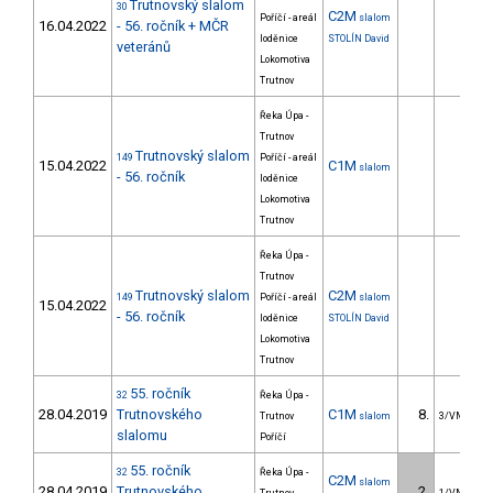
Trutnovský slalom
30
C2M
Poříčí - areál
slalom
16.04.2022
- 56. ročník + MČR
loděnice
STOLÍN David
veteránů
Lokomotiva
Trutnov
Řeka Úpa -
Trutnov
Trutnovský slalom
149
Poříčí - areál
15.04.2022
C1M
slalom
- 56. ročník
loděnice
Lokomotiva
Trutnov
Řeka Úpa -
Trutnov
Trutnovský slalom
C2M
149
Poříčí - areál
slalom
15.04.2022
- 56. ročník
loděnice
STOLÍN David
Lokomotiva
Trutnov
55. ročník
32
Řeka Úpa -
28.04.2019
Trutnovského
C1M
8.
Trutnov
slalom
3/VM
slalomu
Poříčí
55. ročník
32
Řeka Úpa -
C2M
slalom
28.04.2019
Trutnovského
2.