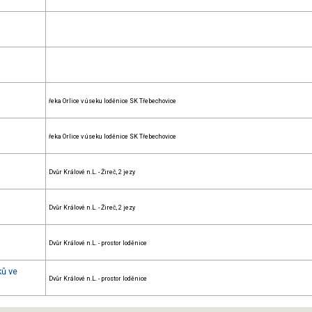
řeka Orlice v úseku loděnice SK Třebechovice
řeka Orlice v úseku loděnice SK Třebechovice
Dvůr Králové n.L. - Žireč, 2 jezy
Dvůr Králové n.L. - Žireč, 2 jezy
Dvůr Králové n.L. - prostor loděnice
ků ve
Dvůr Králové n.L. - prostor loděnice