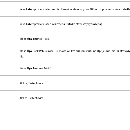
řeka Labe v prostoru loděnice, při příznivém stavu vody cca. 100m pod jezem (změna trati dle
řeka Labe v prostoru loděnice (změna trati dle stavu vody vyhrazena)
Řeka Úpa, Trutnov - Poříčí
Řeka Úpa, úsek Bohuslavice - Suchovršice. Podmínkou startu na Úpě je minimální stav vody
Bo
Řeka Úpa, Trutnov - Poříčí
Orlice, Třebechovice
Orlice, Třebechovice