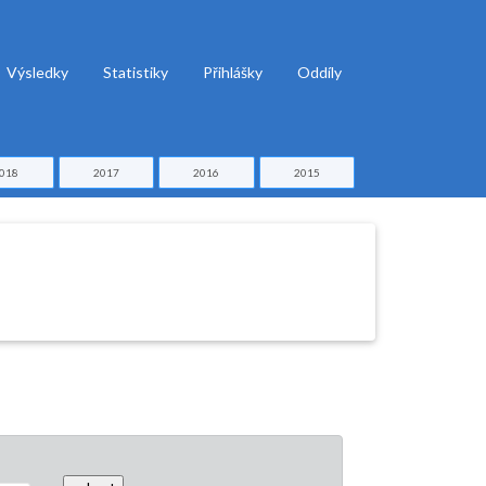
Výsledky
Statistiky
Přihlášky
Oddíly
018
2017
2016
2015