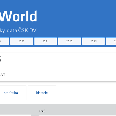
čky, data ČSK DV
3
2022
2021
2020
2019
2
5
k VT
statistika
historie
Trať