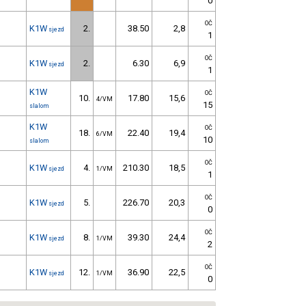
0
OČ
K1W
2.
38.50
2,8
sjezd
1
OČ
K1W
2.
6.30
6,9
sjezd
1
K1W
OČ
10.
17.80
15,6
4/VM
15
slalom
K1W
OČ
18.
22.40
19,4
6/VM
10
slalom
OČ
K1W
4.
210.30
18,5
sjezd
1/VM
1
OČ
K1W
5.
226.70
20,3
sjezd
0
OČ
K1W
8.
39.30
24,4
sjezd
1/VM
2
OČ
K1W
12.
36.90
22,5
sjezd
1/VM
0