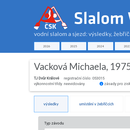
vodní slalom a sjezd: výsledky, žebří
2026
2025
2024
202
Vacková Michaela, 197
TJ Dvůr Králové
registrační číslo: 053015
výkonnostní třídy neevidovány
zásady pro zis
výsledky
umístění v žebříčcích
Typ závodu