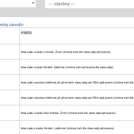
místy závodů
<
místo
řeka Labe v úseku čistička - Žireč (změna trati dle stavu vody vyhrazena)
řeka Labe v úseku Verdek - loděnice (změna trati vyhrazena dle stavu vody)
řeka Labe v prostoru loděnice, při příznivém stavu vody cca 100m pod jezem (změna trati dle
řeka Labe v prostoru loděnice, při příznivém stavu vody cca 100m pod jezem (změna trati dle
řeka Labe v úseku Dvůr králové - Žireč (změna trati dle stavu vody vyhrazena)
řeka Labe, v úseku Verdek - Loděnice (změna trati dle stavu vody vyhrazena)