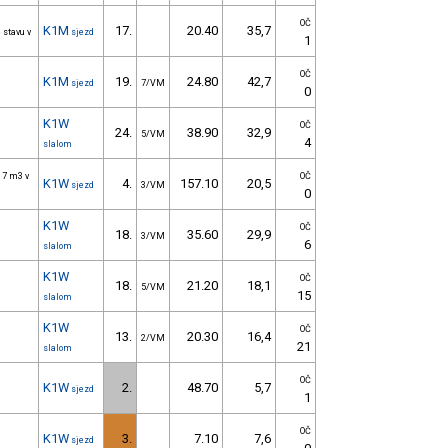
OČ
K1M
17.
20.40
35,7
 stavu v
sjezd
1
OČ
K1M
19.
24.80
42,7
sjezd
7/VM
0
K1W
OČ
24.
38.90
32,9
5/VM
4
slalom
 7 m3 v
OČ
K1W
4.
157.10
20,5
sjezd
3/VM
0
K1W
OČ
18.
35.60
29,9
3/VM
6
slalom
K1W
OČ
18.
21.20
18,1
5/VM
15
slalom
K1W
OČ
13.
20.30
16,4
2/VM
21
slalom
OČ
K1W
2.
48.70
5,7
sjezd
1
OČ
K1W
3.
7.10
7,6
sjezd