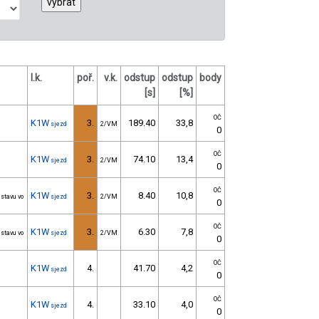
l.k.
poř.
v.k.
odstup
odstup
body
[s]
[%]
OČ
K1W
3.
189.40
33,8
sjezd
2/VM
0
OČ
K1W
3.
74.10
13,4
sjezd
2/VM
0
OČ
K1W
3.
8.40
10,8
 stavu vo
sjezd
2/VM
0
OČ
K1W
3.
6.30
7,8
 stavu vo
sjezd
2/VM
0
OČ
K1W
4.
41.70
4,2
sjezd
0
OČ
K1W
4.
33.10
4,0
sjezd
0