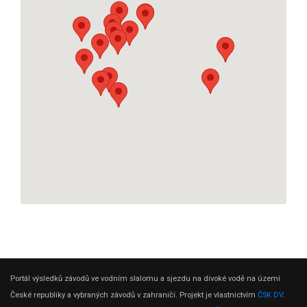
Portál výsledků závodů ve vodním slalomu a sjezdu na divoké vodě na území
České republiky a vybraných závodů v zahraničí. Projekt je vlastnictvím
ČSK DV
.