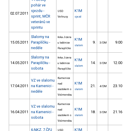
pohár ve
sjezdu -
K1M
USD
02.07.2011
sprint, MČR
Veltrusy
sjezd
veteránů ve
sprintu
Slalomy na
řeka Jizera
K1M
15.05.2011
Paraplíčku -
9.
9.00
u loděnice
3/DM
slalom
neděle
Paraplíčko
Slalomy na
řeka Jizera
K1M
14.05.2011
Paraplíčku -
14.
12.00
u loděnice
3/DM
slalom
sobota
Paraplíčko
Kamenice
VZ ve slalomu
K1M
nad
17.04.2011
na Kamenici -
21.
23.10
4/DM
soutokem s
slalom
neděle
Vošmendou
Kamenice
VZ ve slalomu
K1M
nad
16.04.2011
na Kamenici -
18.
21.16
3/DM
soutokem s
slalom
sobota
Vošmendou
6.NKZ, 7.ČPJ
K1M
USD