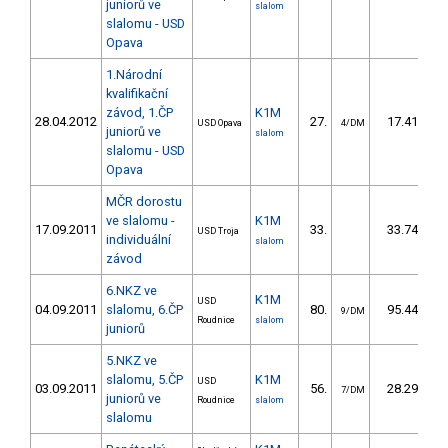
juniorů ve
slalom
slalomu - USD
Opava
1.Národní
kvalifikační
závod, 1.ČP
K1M
28.04.2012
27.
17.41
USD Opava
4/DM
juniorů ve
slalom
slalomu - USD
Opava
MČR dorostu
ve slalomu -
K1M
17.09.2011
33.
33.74
USD Troja
individuální
slalom
závod
6.NKZ ve
K1M
USD
04.09.2011
slalomu, 6.ČP
80.
95.44
1
9/DM
Roudnice
slalom
juniorů
5.NKZ ve
slalomu, 5.ČP
K1M
USD
03.09.2011
56.
28.29
7/DM
juniorů ve
Roudnice
slalom
slalomu