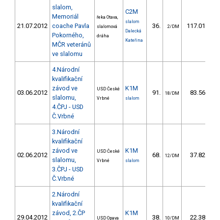
slalom,
C2M
Memoriál
řeka Otava,
slalom
21.07.2012
coache Pavla
36.
117.01
1
slalomová
2/DM
Dalecká
Pokorného,
dráha
Kateřina
MČR veteránů
ve slalomu
4.Národní
kvalifikační
závod ve
K1M
USD České
03.06.2012
91.
83.56
18/DM
slalomu,
Vrbné
slalom
4.ČPJ - USD
Č.Vrbné
3.Národní
kvalifikační
závod ve
K1M
USD České
02.06.2012
68.
37.82
12/DM
slalomu,
Vrbné
slalom
3.ČPJ - USD
Č.Vrbné
2.Národní
kvalifikační
závod, 2.ČP
K1M
29.04.2012
38.
22.38
USD Opava
10/DM