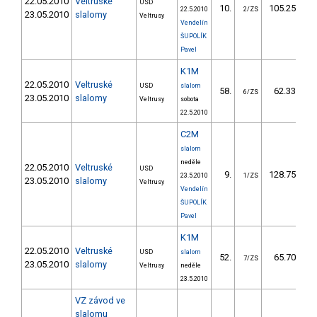
22.05.2010
Veltruské
USD
10.
105.25
22.5.2010
2/ZS
23.05.2010
slalomy
Veltrusy
Vendelín
ŠUPOLÍK
Pavel
K1M
22.05.2010
Veltruské
USD
slalom
58.
62.33
6/ZS
23.05.2010
slalomy
Veltrusy
sobota
22.5.2010
C2M
slalom
neděle
22.05.2010
Veltruské
USD
9.
128.75
1
23.5.2010
1/ZS
23.05.2010
slalomy
Veltrusy
Vendelín
ŠUPOLÍK
Pavel
K1M
22.05.2010
Veltruské
USD
slalom
52.
65.70
7/ZS
23.05.2010
slalomy
Veltrusy
neděle
23.5.2010
VZ závod ve
slalomu