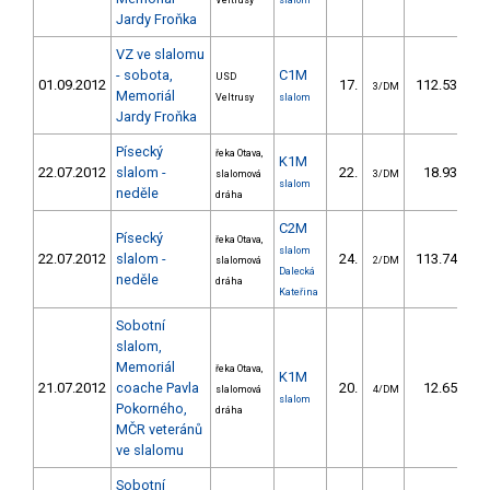
Veltrusy
slalom
Jardy Froňka
VZ ve slalomu
- sobota,
C1M
USD
01.09.2012
17.
112.53
1
3/DM
Memoriál
Veltrusy
slalom
Jardy Froňka
Písecký
řeka Otava,
K1M
22.07.2012
slalom -
22.
18.93
slalomová
3/DM
slalom
neděle
dráha
C2M
Písecký
řeka Otava,
slalom
22.07.2012
slalom -
24.
113.74
1
slalomová
2/DM
Dalecká
neděle
dráha
Kateřina
Sobotní
slalom,
Memoriál
řeka Otava,
K1M
21.07.2012
coache Pavla
20.
12.65
slalomová
4/DM
slalom
Pokorného,
dráha
MČR veteránů
ve slalomu
Sobotní