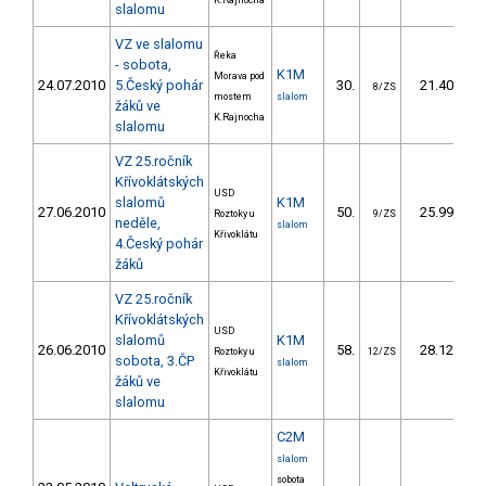
K.Rajnocha
slalomu
VZ ve slalomu
Řeka
- sobota,
K1M
Morava pod
24.07.2010
5.Český pohár
30.
21.40
8/ZS
mostem
slalom
žáků ve
K.Rajnocha
slalomu
VZ 25.ročník
Křívoklátských
USD
slalomů
K1M
27.06.2010
50.
25.99
Roztoky u
9/ZS
neděle,
slalom
Křivoklátu
4.Český pohár
žáků
VZ 25.ročník
Křívoklátských
USD
slalomů
K1M
26.06.2010
58.
28.12
Roztoky u
12/ZS
sobota, 3.ČP
slalom
Křivoklátu
žáků ve
slalomu
C2M
slalom
sobota