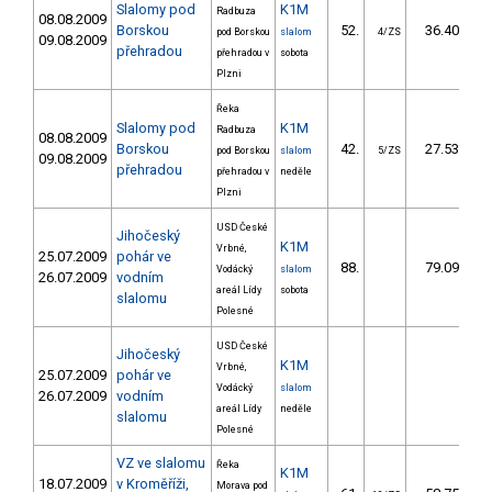
Slalomy pod
K1M
Radbuza
08.08.2009
Borskou
52.
36.40
pod Borskou
slalom
4/ZS
09.08.2009
přehradou
přehradou v
sobota
Plzni
Řeka
Slalomy pod
K1M
Radbuza
08.08.2009
Borskou
42.
27.53
pod Borskou
slalom
5/ZS
09.08.2009
přehradou
přehradou v
neděle
Plzni
USD České
Jihočeský
K1M
Vrbné,
25.07.2009
pohár ve
88.
79.09
Vodácký
slalom
26.07.2009
vodním
areál Lídy
sobota
slalomu
Polesné
USD České
Jihočeský
K1M
Vrbné,
25.07.2009
pohár ve
Vodácký
slalom
26.07.2009
vodním
areál Lídy
neděle
slalomu
Polesné
VZ ve slalomu
Řeka
K1M
18.07.2009
v Kroměříži,
Morava pod