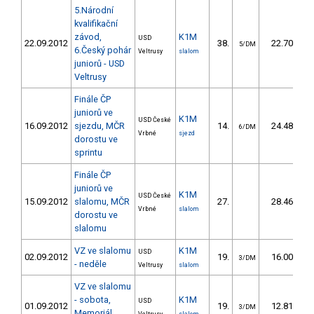
5.Národní
kvalifikační
závod,
K1M
USD
22.09.2012
38.
22.70
5/DM
6.Český pohár
Veltrusy
slalom
juniorů - USD
Veltrusy
Finále ČP
juniorů ve
K1M
USD České
16.09.2012
sjezdu, MČR
14.
24.48
6/DM
Vrbné
sjezd
dorostu ve
sprintu
Finále ČP
juniorů ve
K1M
USD České
15.09.2012
slalomu, MČR
27.
28.46
Vrbné
slalom
dorostu ve
slalomu
VZ ve slalomu
K1M
USD
02.09.2012
19.
16.00
3/DM
- neděle
Veltrusy
slalom
VZ ve slalomu
- sobota,
K1M
USD
01.09.2012
19.
12.81
3/DM
Memoriál