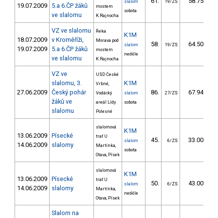
61.
58.75
slalom
19/ZS
19.07.2009
5.a 6.ČP žáků
mostem
sobota
ve slalomu
K.Rajnocha
VZ ve slalomu
Řeka
K1M
18.07.2009
v Kroměříži,
Morava pod
58.
64.50
slalom
19/ZS
19.07.2009
5.a 6.ČP žáků
mostem
neděle
ve slalomu
K.Rajnocha
VZ ve
USD České
slalomu, 3.
K1M
Vrbné,
27.06.2009
Český pohár
86.
67.94
Vodácký
slalom
27/ZS
žáků ve
areál Lídy
sobota
slalomu
Polesné
slalomová
K1M
13.06.2009
Písecké
trať U
45.
33.00
slalom
6/ZS
14.06.2009
slalomy
Martínka,
sobota
Otava, Písek
slalomová
K1M
13.06.2009
Písecké
trať U
50.
43.00
slalom
6/ZS
14.06.2009
slalomy
Martínka,
neděle
Otava, Písek
Slalom na