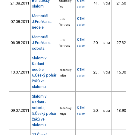
Benátecký
K1M
Obodřecký
21.08.2011
41.
21.60
4/DM
slalom
jez
slalom
Memoriál
K1M
USD
07.08.2011
J.Froňka st. -
Veltrusy
slalom
neděle
Memoriál
K1M
USD
06.08.2011
J.Froňka st. -
20.
27.32
2/DM
Veltrusy
slalom
sobota
Slalom v
Kadani -
neděle,
K1M
Kadaňský
10.07.2011
23.
16.30
4/DM
6.Český pohár
mlýn
slalom
žáků ve
slalomu
Slalom v
Kadani -
sobota,
K1M
Kadaňský
09.07.2011
20.
13.90
4/DM
5.Český pohár
mlýn
slalom
žáků ve
slalomu
11.Český