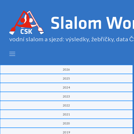
vodní slalom a sjezd: výsledky, žebříčky, data
2026
2025
2024
2023
2022
2021
2020
2019