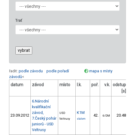
Trať
řadit:
podle závodu
podle pořadí
mapa s místy
závodů
<
datum
závod
místo
l.k.
poř.
v.k.
odstup
od
[s]
6.Národní
kvalifikační
závod,
K1M
USD
23.09.2012
42.
20.48
6/DM
7.Český pohár
Veltrusy
slalom
juniorů - USD
Veltrusy