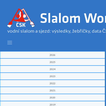
vodní slalom a sjezd: výsledky, žebříčky, data
2026
2025
2024
2023
2022
2021
2020
2019