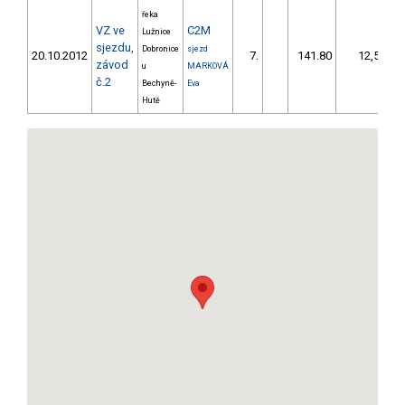
řeka
VZ ve
C2M
Lužnice
sjezdu,
Dobronice
sjezd
20.10.2012
7.
141.80
12,5
závod
u
MARKOVÁ
č.2
Bechyně-
Eva
Hutě