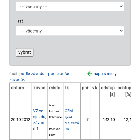
Trať
řadit:
podle závodu
podle pořadí
mapa s místy
závodů
<
datum
závod
místo
l.k.
poř.
v.k.
odstup
odstup
bo
[s]
[%]
řeka
VZ ve
C2M
Lužnice
sjezdu,
Dobronice
sjezd
20.10.2012
7.
142.10
12,4
závod
u
MARKOVÁ
č.1
Bechyně-
Eva
Hutě