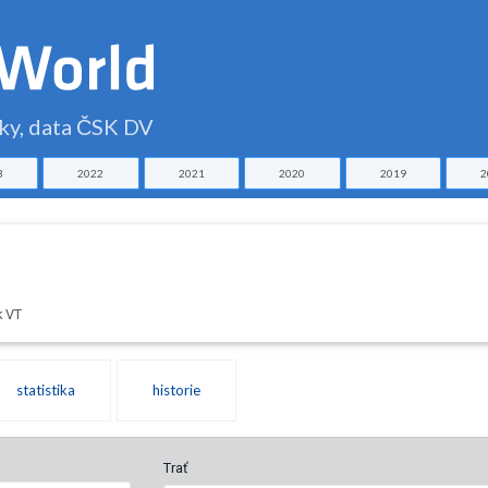
čky, data ČSK DV
3
2022
2021
2020
2019
2
k VT
statistika
historie
Trať