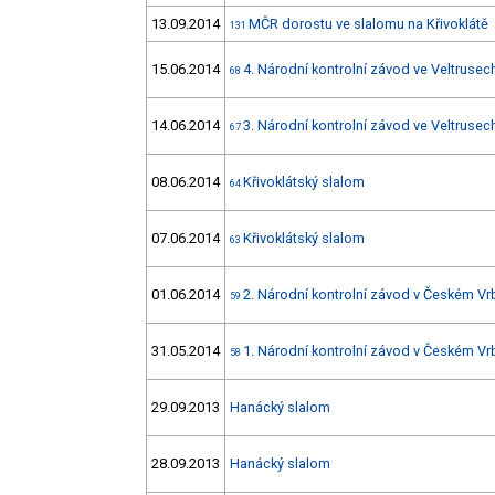
13.09.2014
MČR dorostu ve slalomu na Křivoklátě
131
15.06.2014
4. Národní kontrolní závod ve Veltrusec
68
14.06.2014
3. Národní kontrolní závod ve Veltrusec
67
08.06.2014
Křivoklátský slalom
64
07.06.2014
Křivoklátský slalom
63
01.06.2014
2. Národní kontrolní závod v Českém V
59
31.05.2014
1. Národní kontrolní závod v Českém V
58
29.09.2013
Hanácký slalom
28.09.2013
Hanácký slalom