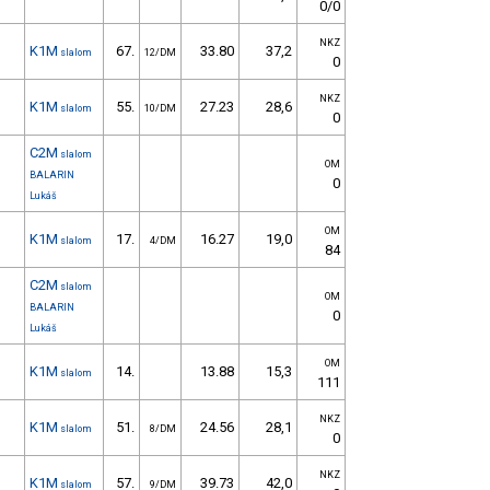
0/0
NKZ
K1M
67.
33.80
37,2
slalom
12/DM
0
NKZ
K1M
55.
27.23
28,6
slalom
10/DM
0
C2M
slalom
OM
BALARIN
0
Lukáš
OM
K1M
17.
16.27
19,0
slalom
4/DM
84
C2M
slalom
OM
BALARIN
0
Lukáš
OM
K1M
14.
13.88
15,3
slalom
111
NKZ
K1M
51.
24.56
28,1
slalom
8/DM
0
NKZ
K1M
57.
39.73
42,0
slalom
9/DM