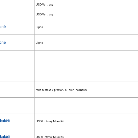
USD Veltrusy
USD Veltrusy
ipně
Lipno
ipně
Lipno
řeka Morava v prostoru silničního mostu
kuláši
USD Liptovký Mikuláš
kuláši
USD Liptovký Mikuláš