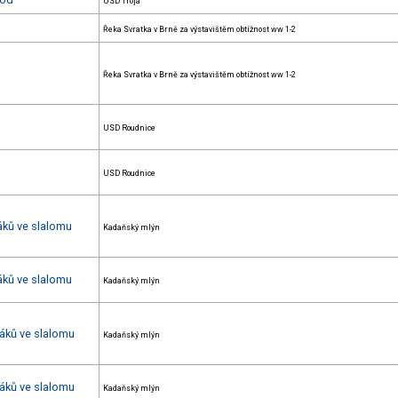
USD Troja
Řeka Svratka v Brně za výstavištěm obtížnost ww 1-2
Řeka Svratka v Brně za výstavištěm obtížnost ww 1-2
USD Roudnice
USD Roudnice
áků ve slalomu
Kadaňský mlýn
áků ve slalomu
Kadaňský mlýn
žáků ve slalomu
Kadaňský mlýn
žáků ve slalomu
Kadaňský mlýn