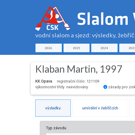
vodní slalom a sjezd: výsledky, žebří
2026
2025
2024
202
Klaban Martin, 1997
KK Opava
registrační číslo: 121109
výkonnostní třídy neevidovány
zásady pro zis
výsledky
umístění v žebříčcích
Typ závodu