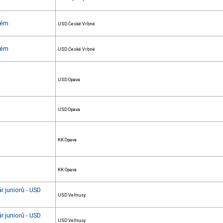
ném
USD České Vrbné
ném
USD České Vrbné
USD Opava
USD Opava
KK Opava
KK Opava
r juniorů - USD
USD Veltrusy
r juniorů - USD
USD Veltrusy