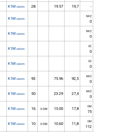
K1M
28.
19.57
19,7
-
slalom
NKZ
K1M
slalom
0
NKZ
K1M
slalom
0
OČ
K1M
slalom
0
OČ
K1M
slalom
0
NKZ
K1M
93.
75.96
92,5
slalom
0
NKZ
K1M
50.
23.29
27,4
slalom
0
OM
K1M
16.
15.00
17,8
slalom
3/DM
75
OM
K1M
10.
10.60
11,8
slalom
3/DM
112