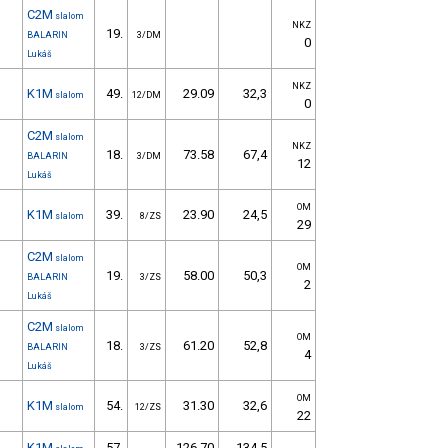
C2M
slalom
NKZ
19.
BALARIN
3/DM
0
Lukáš
NKZ
K1M
49.
29.09
32,3
slalom
12/DM
0
C2M
slalom
NKZ
18.
73.58
67,4
BALARIN
3/DM
12
Lukáš
OM
K1M
39.
23.90
24,5
slalom
8/ZS
29
C2M
slalom
OM
19.
58.00
50,3
BALARIN
3/ZS
2
Lukáš
C2M
slalom
OM
18.
61.20
52,8
BALARIN
3/ZS
4
Lukáš
OM
K1M
54.
31.30
32,6
slalom
12/ZS
22
K1M
57.
126.70
134,5
-