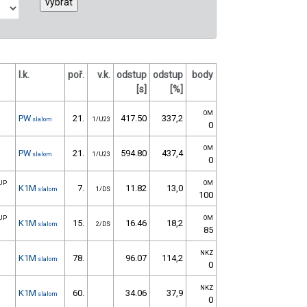
l.k.
poř.
v.k.
odstup
odstup
body
[s]
[%]
OM
PW
21.
417.50
337,2
slalom
1/U23
0
OM
PW
21.
594.80
437,4
slalom
1/U23
0
 UP
OM
K1M
7.
11.82
13,0
slalom
1/DS
100
 UP
OM
K1M
15.
16.46
18,2
slalom
2/DS
85
NKZ
K1M
78.
96.07
114,2
slalom
0
NKZ
K1M
60.
34.06
37,9
slalom
0