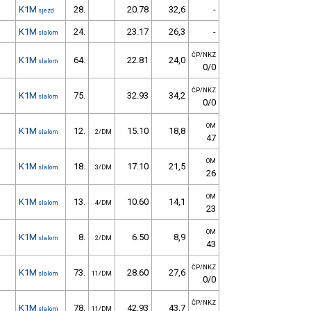
K1M
28.
20.78
32,6
-
sjezd
K1M
24.
23.17
26,3
-
slalom
ČP/NKZ
K1M
64.
22.81
24,0
slalom
0/0
ČP/NKZ
K1M
75.
32.93
34,2
slalom
0/0
OM
K1M
12.
15.10
18,8
slalom
2/DM
47
OM
K1M
18.
17.10
21,5
slalom
3/DM
26
OM
K1M
13.
10.60
14,1
slalom
4/DM
23
OM
K1M
8.
6.50
8,9
slalom
2/DM
43
ČP/NKZ
K1M
73.
28.60
27,6
slalom
11/DM
0/0
ČP/NKZ
K1M
78.
42.93
43,7
slalom
11/DM