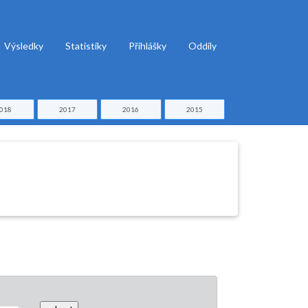
Výsledky
Statistiky
Přihlášky
Oddíly
018
2017
2016
2015