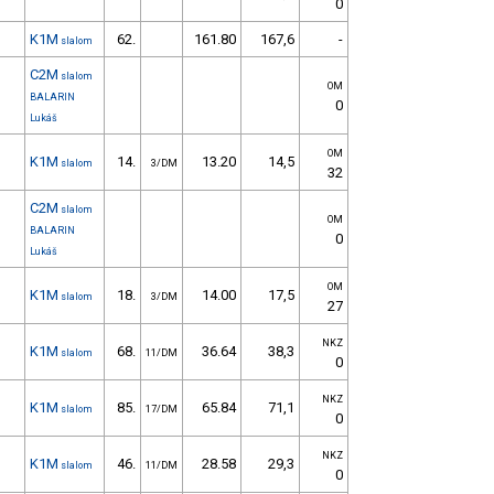
0
K1M
62.
161.80
167,6
-
slalom
C2M
slalom
OM
BALARIN
0
Lukáš
OM
K1M
14.
13.20
14,5
slalom
3/DM
32
C2M
slalom
OM
BALARIN
0
Lukáš
OM
K1M
18.
14.00
17,5
slalom
3/DM
27
NKZ
K1M
68.
36.64
38,3
slalom
11/DM
0
NKZ
K1M
85.
65.84
71,1
slalom
17/DM
0
NKZ
K1M
46.
28.58
29,3
slalom
11/DM
0