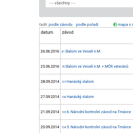
řadit:
podle závodu
podle pořadí
mapa s 
datum
závod
26.06.2016
Slalom ve Veselí n.M.
81
25.06.2016
Slalom ve Veselí n.M. + MČR veteránů
79
28.09.2014
Hanácký slalom
137
27.09.2014
Hanácký slalom
136
21.09.2014
6. Národní kontrolní závod na Trnávce
135
20.09.2014
5. Národní kontrolní závod na Trnávce
134