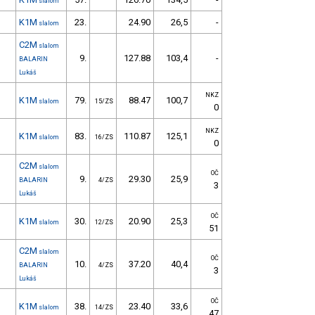
slalom
K1M
23.
24.90
26,5
-
slalom
C2M
slalom
9.
127.88
103,4
-
BALARIN
Lukáš
NKZ
K1M
79.
88.47
100,7
slalom
15/ZS
0
NKZ
K1M
83.
110.87
125,1
slalom
16/ZS
0
C2M
slalom
OČ
9.
29.30
25,9
BALARIN
4/ZS
3
Lukáš
OČ
K1M
30.
20.90
25,3
slalom
12/ZS
51
C2M
slalom
OČ
10.
37.20
40,4
BALARIN
4/ZS
3
Lukáš
OČ
K1M
38.
23.40
33,6
slalom
14/ZS
47