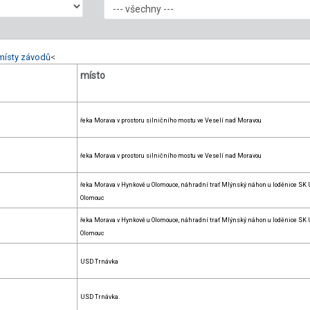
místy závodů
<
místo
řeka Morava v prostoru silničního mostu ve Veselí nad Moravou
řeka Morava v prostoru silničního mostu ve Veselí nad Moravou
řeka Morava v Hynkově u Olomouce, náhradní trať Mlýnský náhon u loděnice SK
Olomouc
řeka Morava v Hynkově u Olomouce, náhradní trať Mlýnský náhon u loděnice SK
Olomouc
USD Trnávka
USD Trnávka.