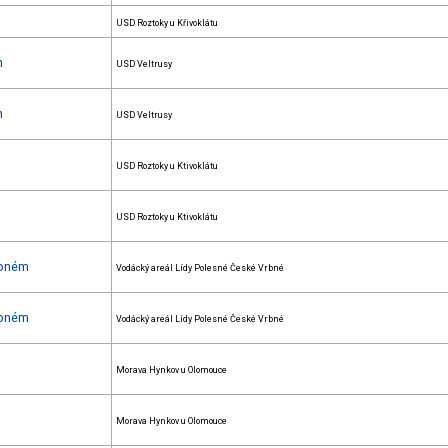
USD Roztoky u Křivoklátu
h
USD Veltrusy
h
USD Veltrusy
USD Roztoky u Ktivoklátu
USD Roztoky u Ktivoklátu
rbném
Vodácký areál Lídy Polesné České Vrbné
rbném
Vodácký areál Lídy Polesné České Vrbné
Morava Hynkov u Olomouce
Morava Hynkov u Olomouce