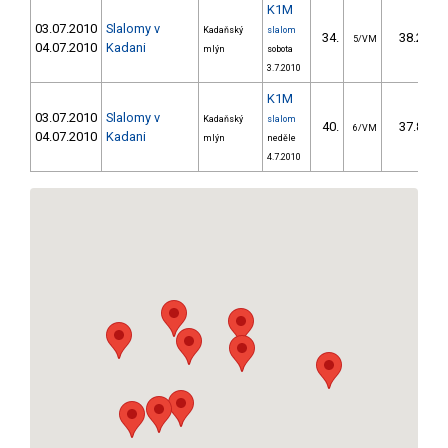
K1M
03.07.2010
Slalomy v
Kadaňský
slalom
34.
38.20
5/VM
04.07.2010
Kadani
mlýn
sobota
3.7.2010
K1M
03.07.2010
Slalomy v
Kadaňský
slalom
40.
37.80
6/VM
04.07.2010
Kadani
mlýn
neděle
4.7.2010