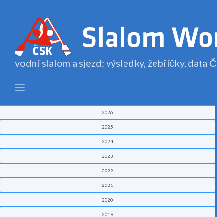
vodní slalom a sjezd: výsledky, žebříčky, data
2026
2025
2024
2023
2022
2021
2020
2019