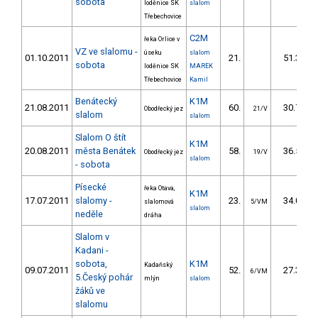
sobota
loděnice SK
slalom
Třebechovice
C2M
řeka Orlice v
VZ ve slalomu -
úseku
slalom
01.10.2011
21.
51.30
sobota
loděnice SK
MAREK
Třebechovice
Kamil
Benátecký
K1M
21.08.2011
60.
30.70
Obodřecký jez
21/V
slalom
slalom
Slalom O štít
K1M
20.08.2011
města Benátek
58.
36.50
Obodřecký jez
19/V
slalom
- sobota
Písecké
řeka Otava,
K1M
17.07.2011
slalomy -
23.
34.09
slalomová
5/VM
slalom
neděle
dráha
Slalom v
Kadani -
sobota,
K1M
Kadaňský
09.07.2011
52.
27.30
6/VM
5.Český pohár
mlýn
slalom
žáků ve
slalomu