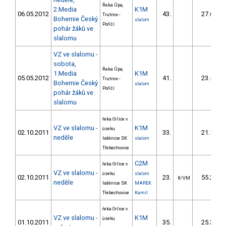
Řeka Úpa,
2.Media
K1M
06.05.2012
43.
27.68
Trutnov -
Bohemie Český
slalom
Poříčí
pohár žáků ve
slalomu
VZ ve slalomu -
sobota,
Řeka Úpa,
1.Media
K1M
05.05.2012
41.
23.54
Trutnov -
Bohemie Český
slalom
Poříčí
pohár žáků ve
slalomu
řeka Orlice v
VZ ve slalomu -
K1M
úseku
02.10.2011
33.
21.10
neděle
loděnice SK
slalom
Třebechovice
C2M
řeka Orlice v
VZ ve slalomu -
úseku
slalom
02.10.2011
23.
55.20
8/VM
neděle
loděnice SK
MAREK
Třebechovice
Kamil
řeka Orlice v
VZ ve slalomu -
K1M
úseku
01.10.2011
35.
25.30