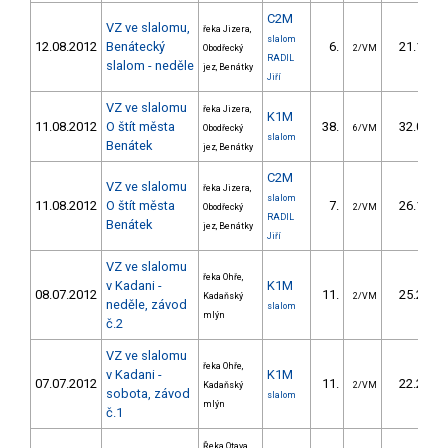
C2M
VZ ve slalomu,
řeka Jizera,
slalom
12.08.2012
Benátecký
6.
21.10
Obodřecký
2/VM
RADIL
slalom - neděle
jez, Benátky
Jiří
VZ ve slalomu
řeka Jizera,
K1M
11.08.2012
O štít města
38.
32.00
Obodřecký
6/VM
slalom
Benátek
jez, Benátky
C2M
VZ ve slalomu
řeka Jizera,
slalom
11.08.2012
O štít města
7.
26.10
Obodřecký
2/VM
RADIL
Benátek
jez, Benátky
Jiří
VZ ve slalomu
řeka Ohře,
v Kadani -
K1M
08.07.2012
11.
25.20
Kadaňský
2/VM
neděle, závod
slalom
mlýn
č.2
VZ ve slalomu
řeka Ohře,
v Kadani -
K1M
07.07.2012
11.
22.20
Kadaňský
2/VM
sobota, závod
slalom
mlýn
č.1
Řeka Otava,