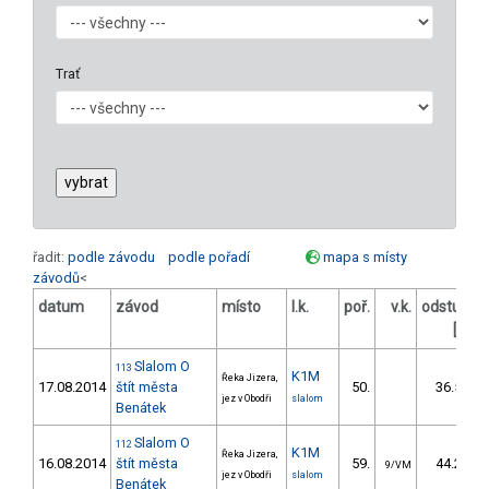
Trať
řadit:
podle závodu
podle pořadí
mapa s místy
závodů
<
datum
závod
místo
l.k.
poř.
v.k.
odstup
o
[s]
Slalom O
113
K1M
Řeka Jizera,
17.08.2014
štít města
50.
36.57
jez v Obodři
slalom
Benátek
Slalom O
112
K1M
Řeka Jizera,
16.08.2014
štít města
59.
44.24
9/VM
jez v Obodři
slalom
Benátek