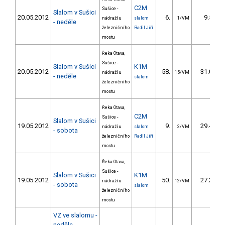
C2M
Sušice -
Slalom v Sušici
20.05.2012
6.
9.50
nádraží u
slalom
1/VM
- neděle
železničního
Radil Jiří
mostu
Řeka Otava,
Sušice -
Slalom v Sušici
K1M
20.05.2012
58.
31.00
nádraží u
15/VM
- neděle
slalom
železničního
mostu
Řeka Otava,
C2M
Sušice -
Slalom v Sušici
19.05.2012
9.
29.40
nádraží u
slalom
2/VM
- sobota
železničního
Radil Jiří
mostu
Řeka Otava,
Sušice -
Slalom v Sušici
K1M
19.05.2012
50.
27.20
nádraží u
12/VM
- sobota
slalom
železničního
mostu
VZ ve slalomu -
neděle,