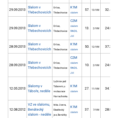
Slalom v
K1M
Orlice,
29.09.2013
57.
32.40
13/VM
Třebechovicích
Třebechovice
slalom
C2M
Slalom v
Orlice,
slalom
29.09.2013
13.
24.80
2/VM
Třebechovicích
Třebechovice
RADIL
Jiří
Slalom v
K1M
Orlice,
28.09.2013
50.
37.20
12/VM
Třebechovicích
Třebechovice
slalom
C2M
Slalom v
Orlice,
slalom
28.09.2013
10.
24.00
2/VM
Třebechovicích
Třebechovice
RADIL
Jiří
Lužnice pod
Slalomy v
K1M
Táborem, u
12.05.2013
27.
34.79
11/VM
Táboře, neděle
restaurace
slalom
Harrachovka.
VZ ve slalomu,
řeka Jizera,
K1M
12.08.2012
Benátecký
37.
28.85
Obodřecký
7/VM
slalom
slalom - neděle
jez, Benátky