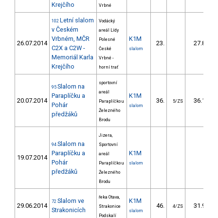
Krejčího
Vrbné
Letní slalom
102
Vodácký
v Českém
areál Lídy
Vrbném, MČR
K1M
Polesné
26.07.2014
23.
27.81
C2X a C2W -
České
slalom
Memoriál Karla
Vrbné -
Krejčího
horní trať
sportovní
Slalom na
95
areál
Paraplíčku a
K1M
20.07.2014
36.
36.10
Paraplíčko u
5/ZS
Pohár
slalom
Železného
předžáků
Brodu
Jizera,
Slalom na
94
Sportovní
Paraplíčku a
K1M
areál
19.07.2014
Pohár
Paraplíčko u
slalom
předžáků
Železného
Brodu
řeka Otava,
Slalom ve
K1M
72
29.06.2014
46.
31.91
Strakonice
4/ZS
Strakonicích
slalom
Podskalí