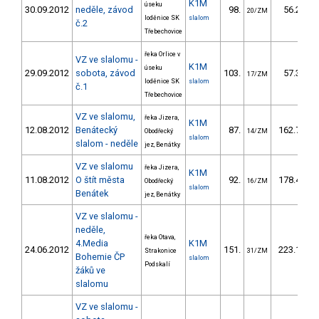
K1M
úseku
30.09.2012
neděle, závod
98.
56.20
20/ZM
loděnice SK
slalom
č.2
Třebechovice
řeka Orlice v
VZ ve slalomu -
K1M
úseku
29.09.2012
sobota, závod
103.
57.30
17/ZM
loděnice SK
slalom
č.1
Třebechovice
VZ ve slalomu,
řeka Jizera,
K1M
12.08.2012
Benátecký
87.
162.75
Obodřecký
14/ZM
slalom
slalom - neděle
jez, Benátky
VZ ve slalomu
řeka Jizera,
K1M
11.08.2012
O štít města
92.
178.40
Obodřecký
16/ZM
slalom
Benátek
jez, Benátky
VZ ve slalomu -
neděle,
řeka Otava,
4.Media
K1M
24.06.2012
151.
223.16
Strakonice
31/ZM
Bohemie ČP
slalom
Podskalí
žáků ve
slalomu
VZ ve slalomu -