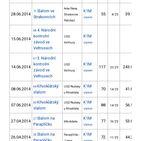
řeka Otava,
Slalom ve
K1M
71
28.06.2014
55.
39.16
Strakonice
4/ZS
Strakonicích
slalom
Podskalí
4. Národní
68
kontrolní
K1M
USD
15.06.2014
závod ve
Veltrusy
slalom
Veltrusech
3. Národní
67
kontrolní
K1M
USD
14.06.2014
117.
243.00
22/ZS
závod ve
Veltrusy
slalom
Veltrusech
Křivoklátský
K1M
64
USD Roztoky
08.06.2014
70.
41.84
14/ZS
slalom
u Ktivoklátu
slalom
Křivoklátský
K1M
63
USD Roztoky
07.06.2014
88.
56.50
14/ZS
slalom
u Ktivoklátu
slalom
Slalom na
K1M
27
27.04.2014
77.
53.80
dtto dobota
16/ZS
Paraplíčku
slalom
Slalom na
K1M
26
Paraplíčko -
26.04.2014
72.
44.20
11/ZS
Paraplíčku
Jizera
slalom