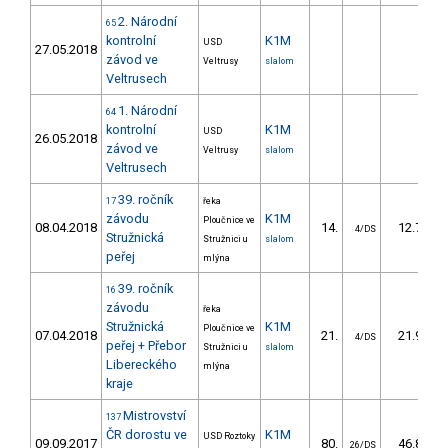
2. Národní
65
kontrolní
K1M
USD
27.05.2018
závod ve
Veltrusy
slalom
Veltrusech
1. Národní
64
kontrolní
K1M
USD
26.05.2018
závod ve
Veltrusy
slalom
Veltrusech
39. ročník
17
řeka
závodu
K1M
Ploučnice ve
08.04.2018
14.
12.70
4/DS
Stružnická
Stružnici u
slalom
peřej
mlýna
39. ročník
16
závodu
řeka
Stružnická
K1M
Ploučnice ve
07.04.2018
21.
21.90
4/DS
peřej + Přebor
Stružnici u
slalom
Libereckého
mlýna
kraje
Mistrovství
137
ČR dorostu ve
K1M
USD Roztoky
09.09.2017
80.
46.80
26/DS