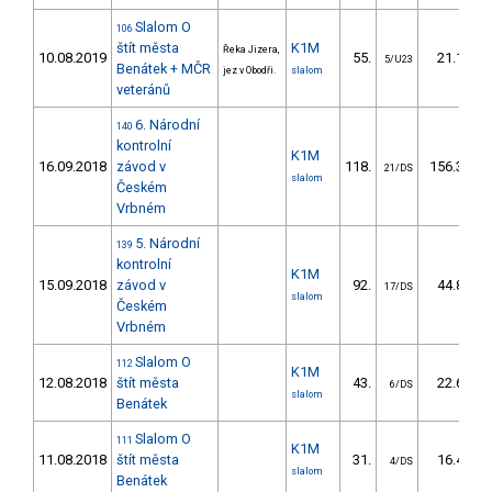
Slalom O
106
štít města
K1M
Řeka Jizera,
10.08.2019
55.
21.10
5/U23
Benátek + MČR
jez v Obodři.
slalom
veteránů
6. Národní
140
kontrolní
K1M
16.09.2018
závod v
118.
156.30
21/DS
slalom
Českém
Vrbném
5. Národní
139
kontrolní
K1M
15.09.2018
závod v
92.
44.83
17/DS
slalom
Českém
Vrbném
Slalom O
112
K1M
12.08.2018
štít města
43.
22.69
6/DS
slalom
Benátek
Slalom O
111
K1M
11.08.2018
štít města
31.
16.46
4/DS
slalom
Benátek