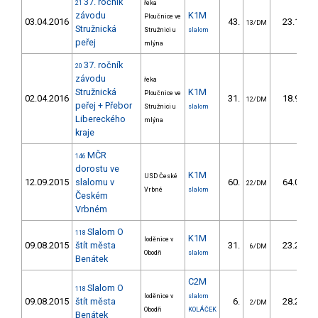
37. ročník
21
řeka
závodu
K1M
Ploučnice ve
03.04.2016
43.
23.10
13/DM
Stružnická
Stružnici u
slalom
peřej
mlýna
37. ročník
20
závodu
řeka
Stružnická
K1M
Ploučnice ve
02.04.2016
31.
18.90
12/DM
peřej + Přebor
Stružnici u
slalom
Libereckého
mlýna
kraje
MČR
146
dorostu ve
K1M
USD České
12.09.2015
slalomu v
60.
64.00
22/DM
Vrbné
slalom
Českém
Vrbném
Slalom O
118
K1M
loděnice v
09.08.2015
štít města
31.
23.20
6/DM
Obodři
slalom
Benátek
C2M
Slalom O
118
loděnice v
slalom
09.08.2015
štít města
6.
28.20
2/DM
Obodři
KOLÁČEK
Benátek