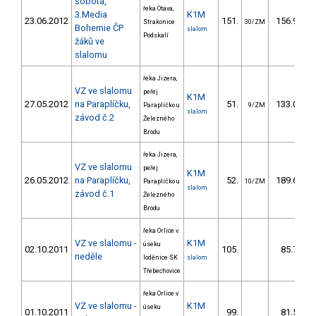
sobota,
řeka Otava,
3.Media
K1M
23.06.2012
151.
156.96
Strakonice
30/ZM
Bohemie ČP
slalom
Podskalí
žáků ve
slalomu
řeka Jizera,
VZ ve slalomu
peřej
K1M
27.05.2012
na Paraplíčku,
51.
133.00
Paraplíčko u
9/ZM
slalom
závod č.2
Železného
Brodu
řeka Jizera,
VZ ve slalomu
peřej
K1M
26.05.2012
na Paraplíčku,
52.
189.66
Paraplíčko u
10/ZM
slalom
závod č.1
Železného
Brodu
řeka Orlice v
VZ ve slalomu -
K1M
úseku
02.10.2011
105.
85.70
neděle
loděnice SK
slalom
Třebechovice
řeka Orlice v
VZ ve slalomu -
K1M
úseku
01.10.2011
99.
81.50