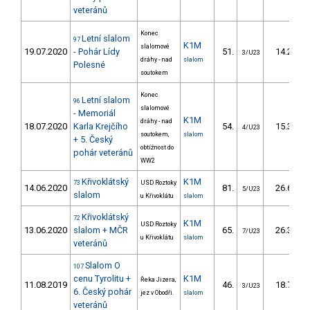
veteránů
Konec
Letní slalom
97
K1M
slalomové
19.07.2020
- Pohár Lídy
51.
14.23
3/U23
dráhy - nad
slalom
Polesné
soutokem
Konec
Letní slalom
96
slalomové
- Memoriál
K1M
dráhy - nad
18.07.2020
Karla Krejčího
54.
15.34
4/U23
soutokem,
slalom
+ 5. Český
obtížnost do
pohár veteránů
WW2
Křivoklátský
K1M
73
USD Roztoky
14.06.2020
81.
26.64
5/U23
slalom
u Křivoklátu
slalom
Křivoklátský
72
K1M
USD Roztoky
13.06.2020
slalom + MČR
65.
26.39
7/U23
u Křivoklátu
slalom
veteránů
Slalom O
107
cenu Tyrolitu +
K1M
Řeka Jizera,
11.08.2019
46.
18.71
3/U23
6. Český pohár
jez v Obodři.
slalom
veteránů