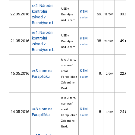
2. Národní
57
USD v
kontrolní
K1M
22.05.2016
69.
33.31
Brandýse
19/DM
závod v
slalom
nad Labem
Brandýse n.L.
1. Národní
56
USD v
kontrolní
K1M
21.05.2016
98.
49.63
Brandýse
28/DM
závod v
slalom
nad Labem
Brandýse n.L.
řeka Jizera,
sportovní
Slalom na
K1M
49
areál
15.05.2016
9.
22.60
2/DM
Paraplíčku
Paraplíčko z
slalom
Železného
Brodu
řeka Jizera,
sportovní
Slalom na
K1M
48
areál
14.05.2016
8.
24.80
3/DM
Paraplíčku
Paraplíčko z
slalom
Železného
Brodu