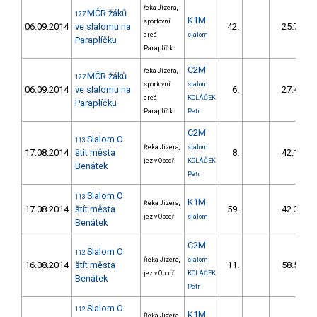
řeka Jizera,
MČR žáků
127
K1M
sportovní
06.09.2014
ve slalomu na
42.
25.77
areál
slalom
Paraplíčku
Paraplíčko
C2M
řeka Jizera,
MČR žáků
127
sportovní
slalom
06.09.2014
ve slalomu na
6.
27.42
areál
KOLÁČEK
Paraplíčku
Paraplíčko
Petr
C2M
Slalom O
113
Řeka Jizera,
slalom
17.08.2014
štít města
8.
42.10
jez v Obodři
KOLÁČEK
Benátek
Petr
Slalom O
113
K1M
Řeka Jizera,
17.08.2014
štít města
59.
42.30
jez v Obodři
slalom
Benátek
C2M
Slalom O
112
Řeka Jizera,
slalom
16.08.2014
štít města
11.
58.50
jez v Obodři
KOLÁČEK
Benátek
Petr
Slalom O
112
K1M
Řeka Jizera,