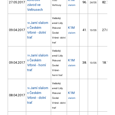
USD
27.05.2017
96.
82.73
24/DS
závod ve
Veltrusy
slalom
Veltrusech
Vodácký
Jarní slalom
18
areál Lídy
v Českém
K1M
Polesné
09.04.2017
41.
27.01
13/DS
Vrbné - dolní
České
slalom
trať
Vrbné - dolní
trať
Vodácký
Jarní slalom
19
areál Lídy
v Českém
K1M
Polesné
09.04.2017
38.
18.13
13/DS
Vrbné - horní
České
slalom
trať
Vrbné -
horní trať
Vodácký
Jarní slalom
16
areál Lídy
v Českém
K1M
Polesné
08.04.2017
Vrbné - dolní
České
slalom
trať
Vrbné - dolní
trať