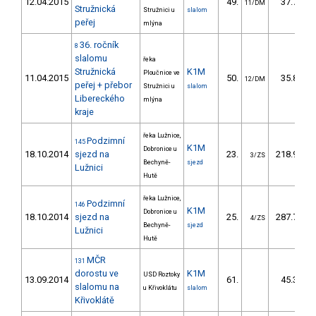
12.04.2015
49.
37.70
11/DM
Stružnická
Stružnici u
slalom
peřej
mlýna
36. ročník
8
slalomu
řeka
Stružnická
K1M
Ploučnice ve
11.04.2015
50.
35.80
12/DM
peřej + přebor
Stružnici u
slalom
Libereckého
mlýna
kraje
řeka Lužnice,
Podzimní
145
K1M
Dobronice u
18.10.2014
sjezd na
23.
218.90
3/ZS
Bechyně-
sjezd
Lužnici
Hutě
řeka Lužnice,
Podzimní
146
K1M
Dobronice u
18.10.2014
sjezd na
25.
287.70
4/ZS
Bechyně-
sjezd
Lužnici
Hutě
MČR
131
dorostu ve
K1M
USD Roztoky
13.09.2014
61.
45.33
slalomu na
u Křivoklátu
slalom
Křivoklátě