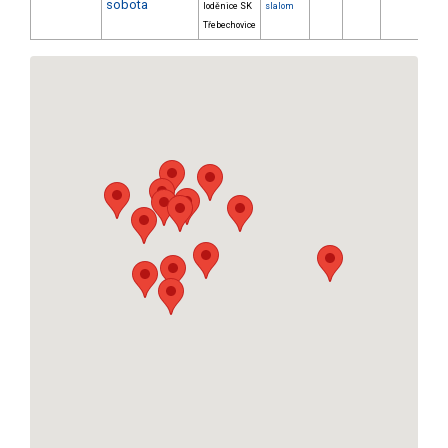
sobota
loděnice SK
slalom
Třebechovice