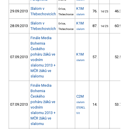
Slalom v
K1M
Orlice,
29.09.2013
76.
46.30
14/ZS
Třebechovicích
Třebechovice
slalom
Slalom v
K1M
Orlice,
28.09.2013
87.
60.90
14/ZS
Třebechovicích
Třebechovice
slalom
Finále Media
Bohemia
Českého
poháru žáků ve
K1M
07.09.2013
57.
52.55
vodním
slalom
slalomu 2013 +
MČR žáků ve
slalomu
Finále Media
Bohemia
Českého
C2M
poháru žáků ve
slalom
07.09.2013
14.
53.78
vodním
ŠTERCL
slalomu 2013 +
Vít
MČR žáků ve
slalomu