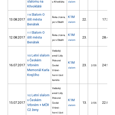
slalomu na
u Křivoklátu
slalom
Křivoklátě
Slalom O
118
K1M
Řeka Jizera,
13.08.2017
štít města
22.
17.30
jez v Obodři
slalom
Benátek
Slalom O
117
K1M
Řeka Jizera,
12.08.2017
štít města
23.
28.40
jez v Obodři
slalom
Benátek
Vodácký
Letní slalom
103
areál Lídy
v Českém
Polesné
K1M
16.07.2017
Vrbném
23.
24.98
České
2/DS
slalom
Memoriál Karla
Vrbné -
Krejčího
horní část
kanálu
Vodácký
areál Lídy
Letní slalom
102
Polesné
v Českém
K1M
15.07.2017
13.
22.85
České
2/DS
Vrbném + MČR
slalom
Vrbné -
C2 ženy
horní část