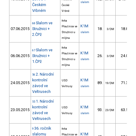
slalom
Českém
České
Vrbném
Vrbné
řeka
Slalom ve
68
K1M
Ploučnice ve
07.06.2015
Stružnici +
18.
18.83
3/DM
Stružnici u
slalom
2.ČPž
mlýna
řeka
Slalom ve
67
K1M
Ploučnice ve
06.06.2015
Stružnici +
26.
24.04
3/DM
Stružnici u
slalom
1.ČPž
mlýna
2. Národní
56
kontrolní
K1M
USD
24.05.2015
89.
71.39
19/DM
závod ve
Veltrusy
slalom
Veltrusech
1. Národní
55
kontrolní
K1M
USD
23.05.2015
93.
63.50
23/DM
závod ve
Veltrusy
slalom
Veltrusech
36. ročník
9
řeka
slalomu
K1M
Ploučnice ve