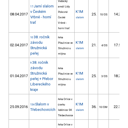
Vodácký
Jarní slalom
17
areál Lídy
v Českém
K1M
Polesné
08.04.2017
25.
14.26
10/DS
Vrbné - horní
České
slalom
trať
Vrbné -
horní trať
38. ročník
10
řeka
závodu
K1M
Ploučnice ve
02.04.2017
21.
17.50
4/DS
Stružnická
Stružnici u
slalom
peřej
mlýna
38. ročník
9
závodu
řeka
Stružnická
K1M
Ploučnice ve
01.04.2017
25.
18.20
3/DS
peřej + Přebor
Stružnici u
slalom
Libereckého
mlýna
kraje
řeka Orlice v
Slalom v
K1M
134
úseku
25.09.2016
36.
22.30
10/DM
Třebechovicích
loděnice SK
slalom
Třebechovice
řeka Orlice v