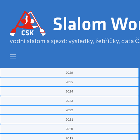
vodní slalom a sjezd: výsledky, žebříčky, data
2026
2025
2024
2023
2022
2021
2020
2019