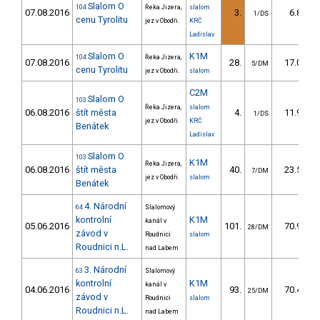
Slalom O
104
Řeka Jizera,
slalom
07.08.2016
3.
6.80
1/DS
cenu Tyrolitu
jez v Obodři.
KRČ
Ladislav
Slalom O
K1M
104
Řeka Jizera,
07.08.2016
28.
17.00
5/DM
cenu Tyrolitu
jez v Obodři.
slalom
C2M
Slalom O
103
Řeka Jizera,
slalom
06.08.2016
štít města
4.
11.90
1/DS
jez v Obodři.
KRČ
Benátek
Ladislav
Slalom O
103
K1M
Řeka Jizera,
06.08.2016
štít města
40.
23.50
7/DM
jez v Obodři.
slalom
Benátek
4. Národní
64
Slalomový
kontrolní
K1M
kanál v
05.06.2016
101.
70.92
28/DM
závod v
Roudnici
slalom
Roudnici n.L.
nad Labem
3. Národní
63
Slalomový
kontrolní
K1M
kanál v
04.06.2016
93.
70.43
25/DM
závod v
Roudnici
slalom
Roudnici n.L.
nad Labem