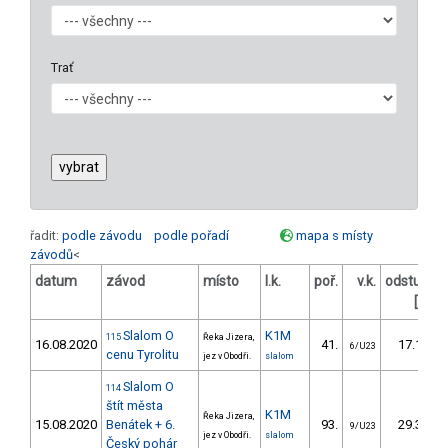
Trať
řadit:
podle závodu
podle pořadí
mapa s místy
závodů
<
datum
závod
místo
l.k.
poř.
v.k.
odstup
o
[s]
Slalom O
K1M
115
Řeka Jizera,
16.08.2020
41.
17.15
6/U23
cenu Tyrolitu
jez v Obodři.
slalom
Slalom O
114
štít města
K1M
Řeka Jizera,
15.08.2020
Benátek + 6.
93.
29.32
9/U23
jez v Obodři.
slalom
Český pohár