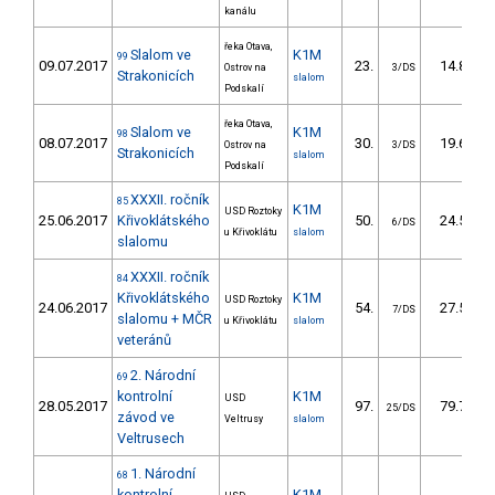
kanálu
řeka Otava,
Slalom ve
K1M
99
09.07.2017
23.
14.87
Ostrov na
3/DS
Strakonicích
slalom
Podskalí
řeka Otava,
Slalom ve
K1M
98
08.07.2017
30.
19.67
Ostrov na
3/DS
Strakonicích
slalom
Podskalí
XXXII. ročník
85
K1M
USD Roztoky
25.06.2017
Křivoklátského
50.
24.53
6/DS
u Křivoklátu
slalom
slalomu
XXXII. ročník
84
Křivoklátského
K1M
USD Roztoky
24.06.2017
54.
27.54
7/DS
slalomu + MČR
u Křivoklátu
slalom
veteránů
2. Národní
69
kontrolní
K1M
USD
28.05.2017
97.
79.77
25/DS
závod ve
Veltrusy
slalom
Veltrusech
1. Národní
68
kontrolní
K1M