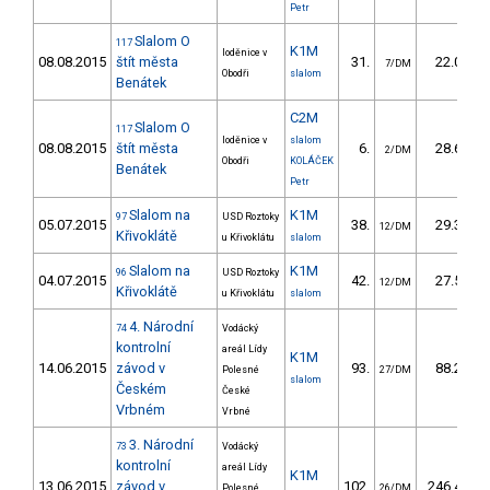
Petr
Slalom O
117
K1M
loděnice v
08.08.2015
štít města
31.
22.00
7/DM
Obodři
slalom
Benátek
C2M
Slalom O
117
loděnice v
slalom
08.08.2015
štít města
6.
28.60
2/DM
Obodři
KOLÁČEK
Benátek
Petr
Slalom na
K1M
97
USD Roztoky
05.07.2015
38.
29.38
12/DM
Křivoklátě
u Křivoklátu
slalom
Slalom na
K1M
96
USD Roztoky
04.07.2015
42.
27.59
12/DM
Křivoklátě
u Křivoklátu
slalom
4. Národní
74
Vodácký
kontrolní
areál Lídy
K1M
14.06.2015
závod v
93.
88.25
Polesné
27/DM
slalom
Českém
České
Vrbném
Vrbné
3. Národní
73
Vodácký
kontrolní
areál Lídy
K1M
13.06.2015
závod v
102.
246.47
Polesné
26/DM