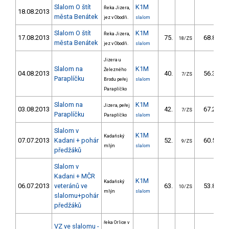
Slalom O štít
K1M
Řeka Jizera,
18.08.2013
města Benátek
jez v Obodři.
slalom
Slalom O štít
K1M
Řeka Jizera,
17.08.2013
75.
68.85
18/ZS
města Benátek
jez v Obodři.
slalom
Jizera u
Slalom na
K1M
Železného
04.08.2013
40.
56.30
7/ZS
Paraplíčku
Brodu peřej
slalom
Paraplíčko
Slalom na
K1M
Jizera, peřej
03.08.2013
42.
67.20
7/ZS
Paraplíčku
Paraplíčko
slalom
Slalom v
K1M
Kadaňský
07.07.2013
Kadani + pohár
52.
60.50
9/ZS
mlýn
slalom
předžáků
Slalom v
Kadani + MČR
K1M
Kadaňský
06.07.2013
veteránů ve
63.
53.80
10/ZS
mlýn
slalom
slalomu+pohár
předžáků
řeka Orlice v
VZ ve slalomu -