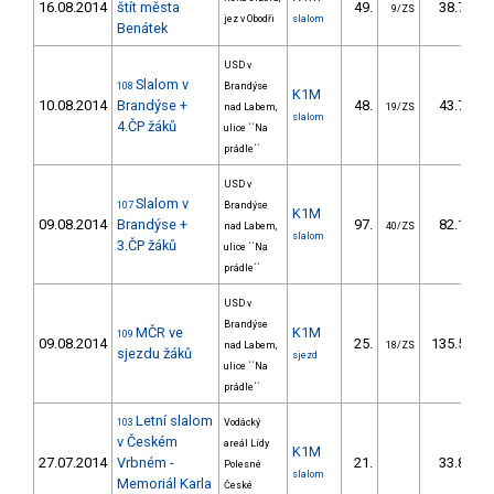
16.08.2014
štít města
49.
38.70
9/ZS
jez v Obodři
slalom
Benátek
USD v
Slalom v
108
Brandýse
K1M
10.08.2014
Brandýse +
48.
43.76
nad Labem,
19/ZS
slalom
4.ČP žáků
ulice ´´Na
prádle´´
USD v
Slalom v
107
Brandýse
K1M
09.08.2014
Brandýse +
97.
82.19
nad Labem,
40/ZS
slalom
3.ČP žáků
ulice ´´Na
prádle´´
USD v
Brandýse
MČR ve
K1M
109
09.08.2014
25.
135.50
nad Labem,
18/ZS
sjezdu žáků
sjezd
ulice ´´Na
prádle´´
Letní slalom
103
Vodácký
v Českém
areál Lídy
K1M
27.07.2014
Vrbném -
21.
33.88
Polesné
slalom
Memoriál Karla
České