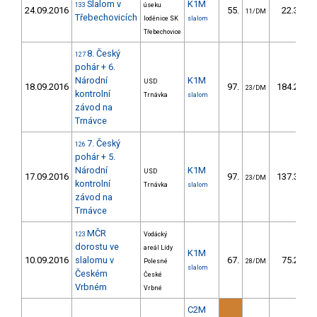
Slalom v
K1M
133
úseku
24.09.2016
55.
22.30
11/DM
Třebechovicích
loděnice SK
slalom
Třebechovice
8. Český
127
pohár + 6.
Národní
K1M
USD
18.09.2016
97.
184.27
23/DM
kontrolní
Trnávka
slalom
závod na
Trnávce
7. Český
126
pohár + 5.
Národní
K1M
USD
17.09.2016
97.
137.32
23/DM
kontrolní
Trnávka
slalom
závod na
Trnávce
MČR
123
Vodácký
dorostu ve
areál Lídy
K1M
10.09.2016
slalomu v
67.
75.29
Polesné
28/DM
slalom
Českém
České
Vrbném
Vrbné
C2M