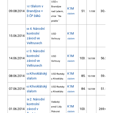
USD v
Slalom v
107
Brandýse
K1M
09.08.2014
Brandýse +
51.
30.47
nad Labem,
1/VM
slalom
3.ČP žáků
ulice ´´Na
prádle´´
4. Národní
68
kontrolní
K1M
USD
15.06.2014
závod ve
Veltrusy
slalom
Veltrusech
3. Národní
67
kontrolní
K1M
USD
14.06.2014
103.
56.33
14/VM
závod ve
Veltrusy
slalom
Veltrusech
Křivoklátský
K1M
64
USD Roztoky
08.06.2014
85.
59.44
10/VM
slalom
u Ktivoklátu
slalom
Křivoklátský
K1M
63
USD Roztoky
07.06.2014
84.
51.50
14/VM
slalom
u Ktivoklátu
slalom
2. Národní
59
Vodácký
kontrolní
K1M
areál Lídy
01.06.2014
závod v
103.
269.64
Polesné
slalom