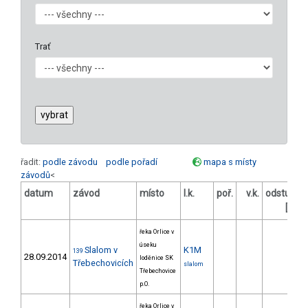
Trať
řadit:
podle závodu
podle pořadí
mapa s místy
závodů
<
datum
závod
místo
l.k.
poř.
v.k.
odstup
o
[s]
řeka Orlice v
úseku
Slalom v
K1M
139
28.09.2014
loděnice SK
Třebechovicích
slalom
Třebechovice
p.O.
řeka Orlice v