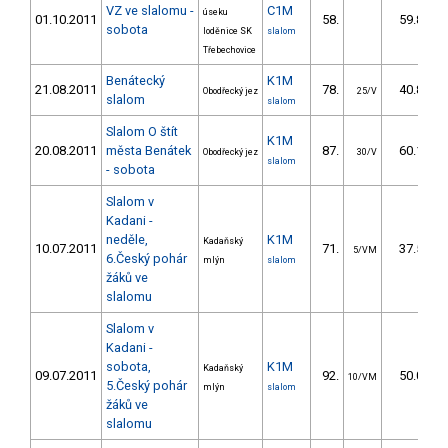
VZ ve slalomu -
C1M
úseku
01.10.2011
58.
59.80
sobota
loděnice SK
slalom
Třebechovice
Benátecký
K1M
21.08.2011
78.
40.80
Obodřecký jez
25/V
slalom
slalom
Slalom O štít
K1M
20.08.2011
města Benátek
87.
60.10
Obodřecký jez
30/V
slalom
- sobota
Slalom v
Kadani -
neděle,
K1M
Kadaňský
10.07.2011
71.
37.50
5/VM
6.Český pohár
mlýn
slalom
žáků ve
slalomu
Slalom v
Kadani -
sobota,
K1M
Kadaňský
09.07.2011
92.
50.00
10/VM
5.Český pohár
mlýn
slalom
žáků ve
slalomu