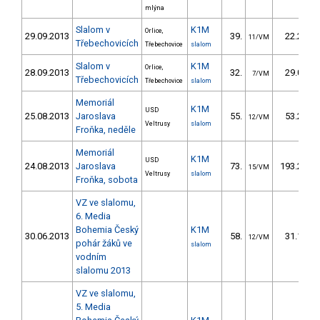
mlýna
Slalom v
K1M
Orlice,
29.09.2013
39.
22.20
11/VM
Třebechovicích
Třebechovice
slalom
Slalom v
K1M
Orlice,
28.09.2013
32.
29.00
7/VM
Třebechovicích
Třebechovice
slalom
Memoriál
K1M
USD
25.08.2013
Jaroslava
55.
53.26
12/VM
Veltrusy
slalom
Froňka, neděle
Memoriál
K1M
USD
24.08.2013
Jaroslava
73.
193.23
15/VM
Veltrusy
slalom
Froňka, sobota
VZ ve slalomu,
6. Media
Bohemia Český
K1M
30.06.2013
58.
31.11
12/VM
pohár žáků ve
slalom
vodním
slalomu 2013
VZ ve slalomu,
5. Media