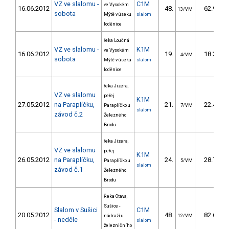
VZ ve slalomu -
C1M
ve Vysokém
16.06.2012
48.
62.90
13/VM
sobota
Mýtě v úseku
slalom
loděnice
řeka Loučná
VZ ve slalomu -
K1M
ve Vysokém
16.06.2012
19.
18.20
4/VM
sobota
Mýtě v úseku
slalom
loděnice
řeka Jizera,
VZ ve slalomu
peřej
K1M
27.05.2012
na Paraplíčku,
21.
22.40
Paraplíčko u
7/VM
slalom
závod č.2
Železného
Brodu
řeka Jizera,
VZ ve slalomu
peřej
K1M
26.05.2012
na Paraplíčku,
24.
28.75
Paraplíčko u
5/VM
slalom
závod č.1
Železného
Brodu
Řeka Otava,
Sušice -
Slalom v Sušici
C1M
20.05.2012
48.
82.60
nádraží u
12/VM
- neděle
slalom
železničního