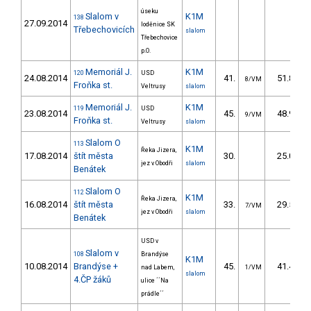
úseku
Slalom v
K1M
138
27.09.2014
loděnice SK
Třebechovicích
slalom
Třebechovice
p.O.
Memoriál J.
K1M
120
USD
24.08.2014
41.
51.81
8/VM
Froňka st.
Veltrusy
slalom
Memoriál J.
K1M
119
USD
23.08.2014
45.
48.92
9/VM
Froňka st.
Veltrusy
slalom
Slalom O
113
K1M
Řeka Jizera,
17.08.2014
štít města
30.
25.00
jez v Obodři
slalom
Benátek
Slalom O
112
K1M
Řeka Jizera,
16.08.2014
štít města
33.
29.50
7/VM
jez v Obodři
slalom
Benátek
USD v
Slalom v
108
Brandýse
K1M
10.08.2014
Brandýse +
45.
41.44
nad Labem,
1/VM
slalom
4.ČP žáků
ulice ´´Na
prádle´´