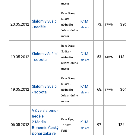
mostu
Řeka Otava,
Sušice -
Slalom v Sušici
K1M
20.05.2012
73.
39.20
nádraží u
17/VM
- neděle
slalom
železničního
mostu
Řeka Otava,
Sušice -
Slalom v Sušici
C1M
19.05.2012
53.
113.10
nádraží u
14/VM
- sobota
slalom
železničního
mostu
Řeka Otava,
Sušice -
Slalom v Sušici
K1M
19.05.2012
68.
36.30
nádraží u
17/VM
- sobota
slalom
železničního
mostu
VZ ve slalomu -
neděle,
Řeka Úpa,
2.Media
K1M
06.05.2012
97.
124.40
Trutnov -
Bohemie Český
slalom
Poříčí
pohár žáků ve