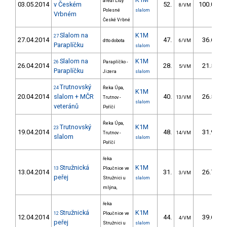
areál Lídy
03.05.2014
v Českém
52.
100.05
8/VM
Polesné
slalom
Vrbném
České Vrbné
Slalom na
K1M
27
27.04.2014
47.
36.60
dtto dobota
6/VM
Paraplíčku
slalom
Slalom na
K1M
26
Paraplíčko -
26.04.2014
28.
21.50
5/VM
Paraplíčku
Jizera
slalom
Trutnovský
24
Řeka Úpa,
K1M
20.04.2014
slalom + MČR
40.
26.50
Trutnov -
13/VM
slalom
veteránů
Poříčí
Řeka Úpa,
Trutnovský
K1M
23
19.04.2014
48.
31.90
Trutnov -
14/VM
slalom
slalom
Poříčí
řeka
Stružnická
K1M
13
Ploučnice ve
13.04.2014
31.
26.70
3/VM
peřej
Stružnici u
slalom
mlýna,
řeka
Stružnická
K1M
12
Ploučnice ve
12.04.2014
44.
39.60
4/VM
peřej
Stružnici u
slalom