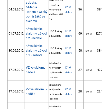
Řeka Svratka
sobota,
v Brně za
5.Media
K1M
04.08.2012
36.
38.19
výstavištěm -
Bohemie Český
slalom
obtížnost WW
pohár žáků ve
1-2
slalomu
Křivoklátské
K1M
USD Roztoky
01.07.2012
slalomy, závod
69.
127.37
8/VM
u Křivoklátu
slalom
č.2 - neděle
Křivoklátské
K1M
USD Roztoky
30.06.2012
slalomy, závod
58.
38.53
12/VM
u Křivoklátu
slalom
č.1 - sobota
řeka Loučná
VZ ve slalomu -
C1M
ve Vysokém
17.06.2012
27.
42.30
9/VM
neděle
Mýtě v úseku
slalom
loděnice
řeka Loučná
VZ ve slalomu -
K1M
ve Vysokém
17.06.2012
20.
22.10
5/VM
neděle
Mýtě v úseku
slalom
loděnice
řeka Loučná