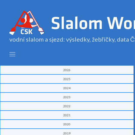
vodní slalom a sjezd: výsledky, žebříčky, data
2026
2025
2024
2023
2022
2021
2020
2019