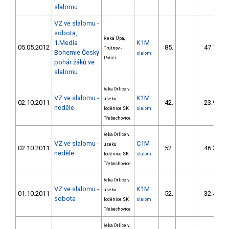
slalomu
VZ ve slalomu -
sobota,
Řeka Úpa,
1.Media
K1M
05.05.2012
85.
47.10
Trutnov -
Bohemie Český
slalom
Poříčí
pohár žáků ve
slalomu
řeka Orlice v
VZ ve slalomu -
K1M
úseku
02.10.2011
42.
23.90
neděle
loděnice SK
slalom
Třebechovice
řeka Orlice v
VZ ve slalomu -
C1M
úseku
02.10.2011
52.
46.20
neděle
loděnice SK
slalom
Třebechovice
řeka Orlice v
VZ ve slalomu -
K1M
úseku
01.10.2011
52.
32.40
sobota
loděnice SK
slalom
Třebechovice
řeka Orlice v