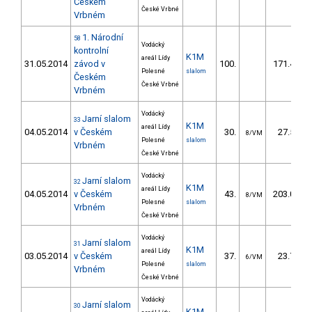
Českém
České Vrbné
Vrbném
1. Národní
58
Vodácký
kontrolní
K1M
areál Lídy
31.05.2014
závod v
100.
171.42
Polesné
slalom
Českém
České Vrbné
Vrbném
Vodácký
Jarní slalom
33
K1M
areál Lídy
04.05.2014
v Českém
30.
27.55
8/VM
Polesné
slalom
Vrbném
České Vrbné
Vodácký
Jarní slalom
32
K1M
areál Lídy
04.05.2014
v Českém
43.
203.03
8/VM
Polesné
slalom
Vrbném
České Vrbné
Vodácký
Jarní slalom
31
K1M
areál Lídy
03.05.2014
v Českém
37.
23.79
6/VM
Polesné
slalom
Vrbném
České Vrbné
Vodácký
Jarní slalom
30
K1M