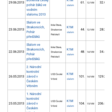
Bohemia Český
K1M
29.06.2013
61.
32.07
12/VM
pohár žáků ve
slalom
vodním
slalomu 2013
Slalom ve
řeka Otava,
Strakonicích,
K1M
23.06.2013
44.
28.25
Strakonice
12/VM
Pohár
slalom
Podskalí
předžáků
Slalom ve
řeka Otava,
Strakonicích,
K1M
22.06.2013
48.
34.41
Strakonice
14/VM
Pohár
slalom
Podskalí
předžáků
2. Národní
kontrolní
K1M
USD České
26.05.2013
závod v
101.
129.22
14/VM
Vrbné
slalom
Českém
Vrbném
1. Národní
kontrolní
K1M
USD České
25.05.2013
závod v
104.
206.52
15/VM
Vrbné
slalom
Českém