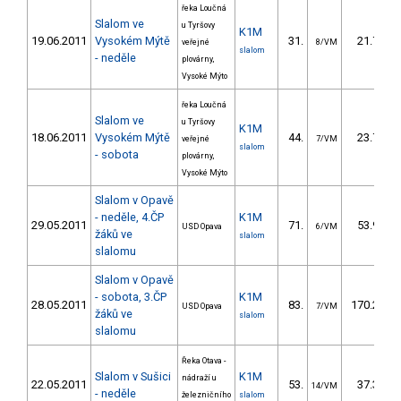
řeka Loučná
Slalom ve
u Tyršovy
K1M
19.06.2011
Vysokém Mýtě
31.
21.70
veřejné
8/VM
slalom
- neděle
plovárny,
Vysoké Mýto
řeka Loučná
Slalom ve
u Tyršovy
K1M
18.06.2011
Vysokém Mýtě
44.
23.70
veřejné
7/VM
slalom
- sobota
plovárny,
Vysoké Mýto
Slalom v Opavě
- neděle, 4.ČP
K1M
29.05.2011
71.
53.90
USD Opava
6/VM
žáků ve
slalom
slalomu
Slalom v Opavě
- sobota, 3.ČP
K1M
28.05.2011
83.
170.20
USD Opava
7/VM
žáků ve
slalom
slalomu
Řeka Otava -
Slalom v Sušici
K1M
nádraží u
22.05.2011
53.
37.30
14/VM
- neděle
železničního
slalom