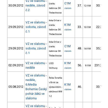
VZ ve slalomu -
C1M
úseku
30.09.2012
neděle, závod
37.
30.10
12/VM
loděnice SK
slalom
č.2
Třebechovice
řeka Orlice v
VZ ve slalomu -
K1M
úseku
29.09.2012
sobota, závod
33.
22.20
10/VM
loděnice SK
slalom
č.1
Třebechovice
řeka Orlice v
VZ ve slalomu -
C1M
úseku
29.09.2012
sobota, závod
48.
35.20
14/VM
loděnice SK
slalom
č.1
Třebechovice
VZ ve slalomu -
K1M
USD
02.09.2012
56.
231.27
9/VM
neděle
Veltrusy
slalom
VZ ve slalomu -
Řeka Svratka
neděle,
v Brně za
6.Media
K1M
05.08.2012
46.
33.73
výstavištěm -
Bohemie Český
slalom
obtížnost WW
pohár žáků ve
1-2
slalomu
VZ ve slalomu -