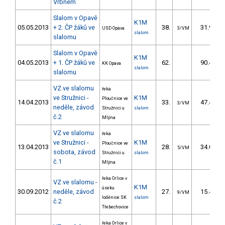
Vrbném
Slalom v Opavě
K1M
05.05.2013
+ 2. ČP žáků ve
38.
31.98
USD Opava
3/VM
slalom
slalomu
Slalom v Opavě
K1M
04.05.2013
+ 1. ČP žáků ve
62.
90.41
KK Opava
slalom
slalomu
VZ ve slalomu
řeka
ve Stružnici -
K1M
Ploučnice ve
14.04.2013
33.
47.40
3/VM
neděle, závod
Stružnici u
slalom
č.2
Mlýna
VZ ve slalomu
řeka
ve Stružnici -
K1M
Ploučnice ve
13.04.2013
28.
34.00
5/VM
sobota, závod
Stružnici u
slalom
č.1
Mlýna
řeka Orlice v
VZ ve slalomu -
K1M
úseku
30.09.2012
neděle, závod
27.
15.40
9/VM
loděnice SK
slalom
č.2
Třebechovice
řeka Orlice v