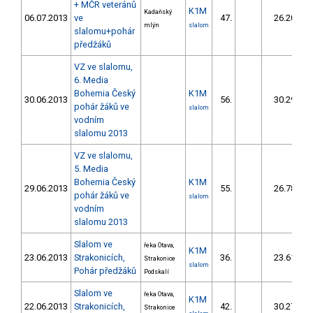
+ MČR veteránů
K1M
Kadaňský
06.07.2013
ve
47.
26.20
mlýn
slalom
slalomu+pohár
předžáků
VZ ve slalomu,
6. Media
Bohemia Český
K1M
30.06.2013
56.
30.29
pohár žáků ve
slalom
vodním
slalomu 2013
VZ ve slalomu,
5. Media
Bohemia Český
K1M
29.06.2013
55.
26.78
pohár žáků ve
slalom
vodním
slalomu 2013
Slalom ve
řeka Otava,
K1M
23.06.2013
Strakonicích,
36.
23.61
Strakonice
slalom
Pohár předžáků
Podskalí
Slalom ve
řeka Otava,
K1M
22.06.2013
Strakonicích,
42.
30.27
Strakonice