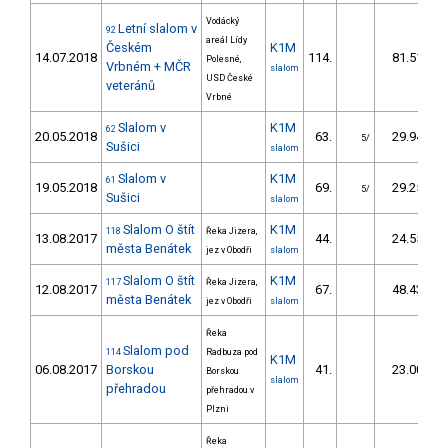
Vodácký
Letní slalom v
92
areál Lídy
Českém
K1M
14.07.2018
114.
81.51
Polesné,
Vrbném + MČR
slalom
USD České
veteránů
Vrbné
Slalom v
K1M
62
20.05.2018
63.
29.94
5/
Sušici
slalom
Slalom v
K1M
61
19.05.2018
69.
29.25
5/
Sušici
slalom
Slalom O štít
K1M
118
Řeka Jizera,
13.08.2017
44.
24.55
města Benátek
jez v Obodři
slalom
Slalom O štít
K1M
117
Řeka Jizera,
12.08.2017
67.
48.43
města Benátek
jez v Obodři
slalom
Řeka
Slalom pod
114
Radbuza pod
K1M
06.08.2017
Borskou
41.
23.00
Borskou
slalom
přehradou
přehradou v
Plzni
Řeka