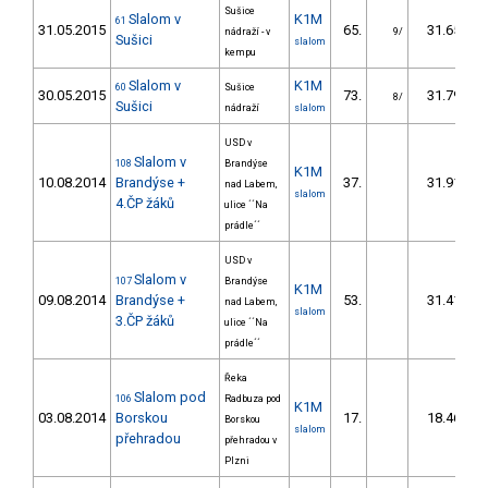
Sušice
Slalom v
K1M
61
31.05.2015
65.
31.65
nádraží - v
9/
Sušici
slalom
kempu
Slalom v
K1M
60
Sušice
30.05.2015
73.
31.79
8/
Sušici
nádraží
slalom
USD v
Slalom v
108
Brandýse
K1M
10.08.2014
Brandýse +
37.
31.91
nad Labem,
slalom
4.ČP žáků
ulice ´´Na
prádle´´
USD v
Slalom v
107
Brandýse
K1M
09.08.2014
Brandýse +
53.
31.41
nad Labem,
slalom
3.ČP žáků
ulice ´´Na
prádle´´
Řeka
Slalom pod
106
Radbuza pod
K1M
03.08.2014
Borskou
17.
18.46
Borskou
slalom
přehradou
přehradou v
Plzni