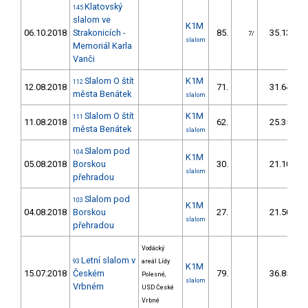
Klatovský
145
slalom ve
K1M
06.10.2018
Strakonicích -
85.
35.13
7/
slalom
Memoriál Karla
Vanči
Slalom O štít
K1M
112
12.08.2018
71.
31.64
města Benátek
slalom
Slalom O štít
K1M
111
11.08.2018
62.
25.35
města Benátek
slalom
Slalom pod
104
K1M
05.08.2018
Borskou
30.
21.10
slalom
přehradou
Slalom pod
103
K1M
04.08.2018
Borskou
27.
21.50
slalom
přehradou
Vodácký
Letní slalom v
93
areál Lídy
K1M
15.07.2018
Českém
79.
36.85
Polesné,
slalom
Vrbném
USD České
Vrbné