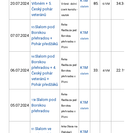
K1M
20.07.2024
Vrbném + 5.
85.
34.34
Vrbné - dolní
6/VM
slalom
Český pohár
úsek kanálu -
veteránů
soutok
Řeka
Slalom pod
95
Radbuza pod
Borskou
K1M
07.07.2024
Borskou
přehradou +
slalom
přehradou v
Pohár předžáků
Plzni
Slalom pod
94
Řeka
Borskou
Radbuza pod
přehradou + 4.
K1M
06.07.2024
33.
22.19
Borskou
4/VM
Český pohár
slalom
přehradou v
veteránů +
Plzni
Pohár předžáků
Řeka
Slalom pod
158
Radbuza pod
K1M
05.07.2024
Borskou
Borskou
slalom
přehradou
přehradou v
Plzni
řeka Otava na
Slalom ve
91
K1M
Podskalí