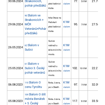
30.06.2024
Strakonicích,
77.
21.75
5/VM
před loděnicí
slalom
pohár předžáků
klubu
Slalom ve
90
řeka Otava na
Strakonicích +
K1M
Podskalí
29.06.2024
MČR
95.
27.54
7/VM
před loděnicí
slalom
Veteránů+Pohár
klubu
předžáků
Sušice
Slalom v
K1M
62
nádraží u
26.05.2024
Sušici
železničního
slalom
mostu.
Sušice
Slalom v
61
K1M
nádraží u
25.05.2024
Sušici 3. Český
102.
22.27
10/VM
železničního
slalom
pohár veteránů
mostu.
Slalom O
K1M
110
Řeka Jizera,
06.08.2023
97.
32.09
7/VM
cenu Tyrolitu
jez v Obodři.
slalom
Slalom O štít
109
města Benátek
K1M
Řeka Jizera,
05.08.2023
117.
33.58
9/VM
+ 5. Český
jez v Obodři.
slalom