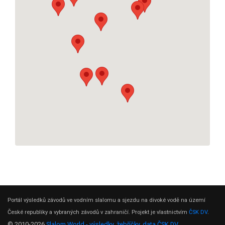
Portál výsledků závodů ve vodním slalomu a sjezdu na divoké vodě na území
České republiky a vybraných závodů v zahraničí. Projekt je vlastnictvím
ČSK DV
.
© 2010-2026
Slalom World - výsledky, žebříčky, data ČSK DV