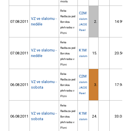
mostu
Řeka
C2M
Radbuza pod
VZ ve slalomu -
slalom
07.08.2011
2.
14.99
Borskou
neděle
JACOŠ
přehradou v
Pavel
Plzni
Řeka
Radbuza pod
VZ ve slalomu -
K1M
07.08.2011
15.
20.50
Borskou
neděle
slalom
přehradou v
Plzni
Řeka
C2M
Radbuza pod
VZ ve slalomu -
slalom
06.08.2011
3.
17.94
Borskou
sobota
JACOŠ
přehradou v
Pavel
Plzni
Řeka
Radbuza pod
VZ ve slalomu -
K1M
06.08.2011
24.
33.05
Borskou
sobota
slalom
přehradou v
Plzni