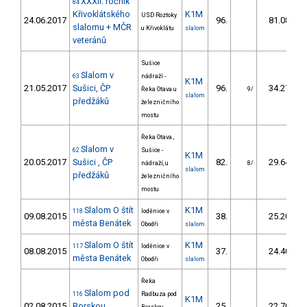
XXXII. ročník
84
Křivoklátského
K1M
USD Roztoky
24.06.2017
96.
81.08
slalomu + MČR
u Křivoklátu
slalom
veteránů
Sušice
Slalom v
63
nádraží -
K1M
21.05.2017
Sušici, ČP
96.
34.27
Řeka Otava u
9/
slalom
předžáků
železničního
mostu
Řeka Otava ,
Slalom v
62
Sušice -
K1M
20.05.2017
Sušici , ČP
82.
29.64
nádraží, u
8/
slalom
předžáků
železničního
mostu
Slalom O štít
K1M
118
loděnice v
09.08.2015
38.
25.20
města Benátek
Obodři
slalom
Slalom O štít
K1M
117
loděnice v
08.08.2015
37.
24.40
města Benátek
Obodři
slalom
Řeka
Slalom pod
116
Radbuza pod
K1M
02.08.2015
Borskou
25.
22.70