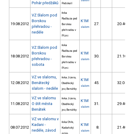
slalom
Pohár předžáků
Podskalí
řeka
VZ Slalom pod
Radbuza pod
Borskou
K1M
19.08.2012
27.
20.40
Borskou
přehradou -
slalom
přehradou v
neděle
Plzni
řeka
VZ Slalom pod
Radbuza pod
Borskou
K1M
18.08.2012
30.
21.10
Borskou
přehradou -
slalom
přehradou v
sobota
Plzni
VZ ve slalomu,
řeka Jizera,
K1M
12.08.2012
Benátecký
45.
32.05
Obodřecký
slalom
slalom - neděle
jez, Benátky
VZ ve slalomu
řeka Jizera,
K1M
11.08.2012
O štít města
31.
29.40
Obodřecký
slalom
Benátek
jez, Benátky
VZ ve slalomu v
řeka Ohře,
Kadani -
K1M
08.07.2012
8.
21.40
Kadaňský
neděle, závod
slalom
mlýn