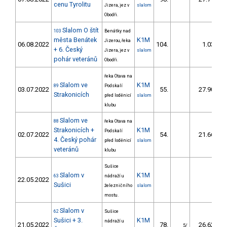
cenu Tyrolitu
Jizera, jez v
slalom
Obodři.
Slalom O štít
103
Benátky nad
města Benátek
K1M
Jizerou, řeka
06.08.2022
104.
1.03
+ 6. Český
Jizera, jez v
slalom
pohár veteránů
Obodři.
řeka Otava na
Slalom ve
K1M
89
Podskalí
03.07.2022
55.
27.90
Strakonicích
před loděnicí
slalom
klubu
Slalom ve
88
řeka Otava na
Strakonicích +
K1M
Podskalí
02.07.2022
54.
21.66
4. Český pohár
před loděnicí
slalom
veteránů
klubu
Sušice
Slalom v
K1M
63
nádraží u
22.05.2022
Sušici
železničního
slalom
mostu.
Slalom v
62
Sušice
Sušici + 3.
K1M
nádraží u
21.05.2022
78.
26.62
5/