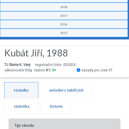
2018
2017
2016
2015
Kubát Jiří, 1988
TJ Slavia K. Vary
registrační číslo: 035024
výkonnostní třídy
slalom
K1:
3+
zásady pro zisk VT
výsledky
umístění v žebříčcích
statistika
historie
Typ závodu