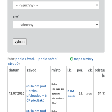
Trať
řadit:
podle závodu
podle pořadí
mapa s místy
závodů
<
datum
závod
místo
l.k.
poř.
v.k.
odstup
od
[s]
Řeka
Slalom pod
85
Radbuza pod
Borskou
K1M
12.07.2026
29.
31.13
Borskou
2/VM
přehradou + 6.
slalom
přehradou v
ČP předžáků
Plzni
Slalom pod
84
Řeka