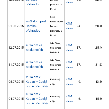
Borskou
slalom
přehradou
přehradou v
Plzni
Řeka
Slalom pod
115
Radbuza pod
K1M
01.08.2015
Borskou
24.
20.40
Borskou
slalom
přehradou
přehradou v
Plzni
řeka Otava,
Slalom ve
K1M
94
12.07.2015
37.
25.46
Strakonice
Strakonicích
slalom
Podskalí
řeka Otava,
Slalom ve
K1M
93
11.07.2015
37.
31.63
Strakonice
Strakonicích
slalom
Podskalí
Slalom v
85
K1M
Kadaňský
05.07.2015
Kadani + Český
9.
13.80
mlýn
slalom
pohár předžáků
Slalom v
84
K1M
Kadaňský
04.07.2015
Kadani + Český
6.
15.60
mlýn
slalom
pohár předžáků