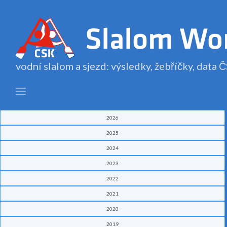
vodní slalom a sjezd: výsledky, žebříčky, data
2026
2025
2024
2023
2022
2021
2020
2019