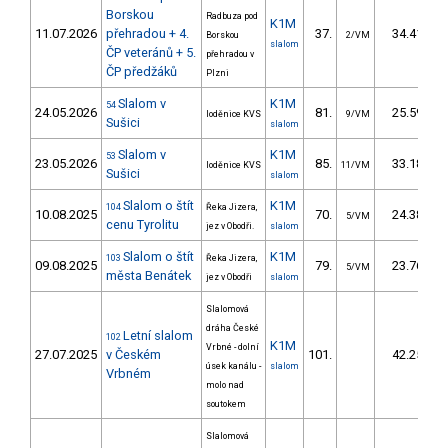
Borskou
Radbuza pod
K1M
11.07.2026
přehradou + 4.
37.
34.41
Borskou
2/VM
slalom
ČP veteránů + 5.
přehradou v
ČP předžáků
Plzni
Slalom v
K1M
54
24.05.2026
81.
25.59
loděnice KVS
9/VM
Sušici
slalom
Slalom v
K1M
53
23.05.2026
85.
33.18
loděnice KVS
11/VM
Sušici
slalom
Slalom o štít
K1M
104
Řeka Jizera,
10.08.2025
70.
24.38
5/VM
cenu Tyrolitu
jez v Obodři.
slalom
Slalom o štít
K1M
103
Řeka Jizera,
09.08.2025
79.
23.76
5/VM
města Benátek
jez v Obodři
slalom
Slalomová
dráha České
Letní slalom
102
K1M
Vrbné - dolní
27.07.2025
v Českém
101.
42.25
úsek kanálu -
slalom
Vrbném
molo nad
soutokem
Slalomová