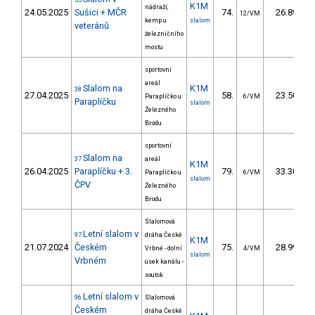
55
K1M
nádraží,
24.05.2025
Sušici + MČR
74.
26.89
12/VM
kemp u
slalom
veteránů
železničního
mostu
sportovní
areál
Slalom na
K1M
38
27.04.2025
58.
23.50
Paraplíčko u
6/VM
Paraplíčku
slalom
Železného
Brodu
sportovní
Slalom na
37
areál
K1M
26.04.2025
Paraplíčku + 3.
79.
33.30
Paraplíčko u
6/VM
slalom
ČPV
Železného
Brodu
Slalomová
Letní slalom v
97
dráha České
K1M
21.07.2024
Českém
75.
28.99
Vrbné - dolní
4/VM
slalom
Vrbném
úsek kanálu -
soutok
Letní slalom v
96
Slalomová
Českém
dráha České