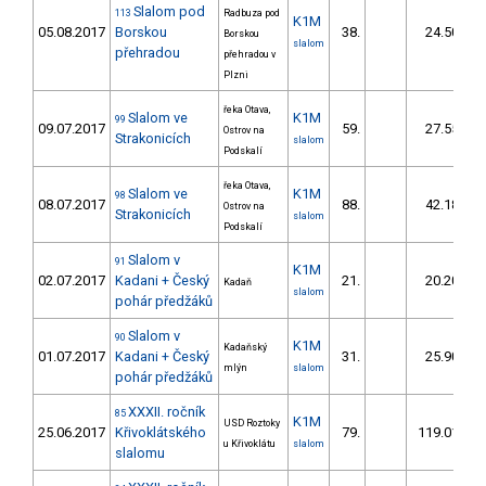
Slalom pod
113
Radbuza pod
K1M
05.08.2017
Borskou
38.
24.50
Borskou
slalom
přehradou
přehradou v
Plzni
řeka Otava,
Slalom ve
K1M
99
09.07.2017
59.
27.55
Ostrov na
Strakonicích
slalom
Podskalí
řeka Otava,
Slalom ve
K1M
98
08.07.2017
88.
42.18
Ostrov na
Strakonicích
slalom
Podskalí
Slalom v
91
K1M
02.07.2017
Kadani + Český
21.
20.20
Kadaň
slalom
pohár předžáků
Slalom v
90
K1M
Kadaňský
01.07.2017
Kadani + Český
31.
25.90
mlýn
slalom
pohár předžáků
XXXII. ročník
85
K1M
USD Roztoky
25.06.2017
Křivoklátského
79.
119.01
u Křivoklátu
slalom
slalomu