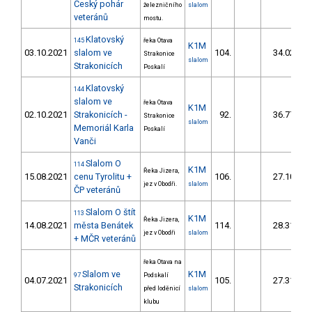
Český pohár
železničního
slalom
veteránů
mostu.
Klatovský
145
řeka Otava
K1M
03.10.2021
slalom ve
104.
34.02
Strakonice
slalom
Strakonicích
Poskalí
Klatovský
144
slalom ve
řeka Otava
K1M
02.10.2021
Strakonicích -
92.
36.77
Strakonice
slalom
Memoriál Karla
Poskalí
Vanči
Slalom O
114
K1M
Řeka Jizera,
15.08.2021
cenu Tyrolitu +
106.
27.10
jez v Obodři.
slalom
ČP veteránů
Slalom O štít
113
K1M
Řeka Jizera,
14.08.2021
města Benátek
114.
28.31
jez v Obodři
slalom
+ MČR veteránů
řeka Otava na
Slalom ve
K1M
97
Podskalí
04.07.2021
105.
27.31
Strakonicích
před loděnicí
slalom
klubu