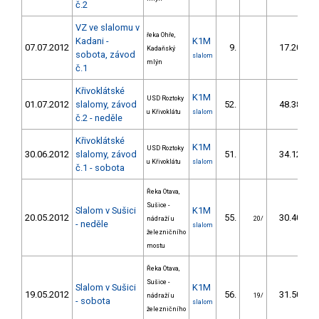
č.2
VZ ve slalomu v
řeka Ohře,
Kadani -
K1M
07.07.2012
9.
17.20
Kadaňský
sobota, závod
slalom
mlýn
č.1
Křivoklátské
K1M
USD Roztoky
01.07.2012
slalomy, závod
52.
48.38
u Křivoklátu
slalom
č.2 - neděle
Křivoklátské
K1M
USD Roztoky
30.06.2012
slalomy, závod
51.
34.12
u Křivoklátu
slalom
č.1 - sobota
Řeka Otava,
Sušice -
Slalom v Sušici
K1M
20.05.2012
55.
30.40
nádraží u
20/
- neděle
slalom
železničního
mostu
Řeka Otava,
Sušice -
Slalom v Sušici
K1M
19.05.2012
56.
31.50
nádraží u
19/
- sobota
slalom
železničního