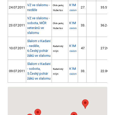
VZ ve slalomu -
K1M
Ohře peřej
24.07.2011
27.
35.51
neděle
Hubertus
slalom
VZ ve slalomu -
sobota, MČR
K1M
Ohře peřej
23.07.2011
33.
36.24
veteránů ve
Hubertus
slalom
slalomu
Slalom v Kadani
- neděle,
K1M
Kadaňský
10.07.2011
47.
27.20
6.Český pohár
mlýn
slalom
žáků ve slalomu
Slalom v Kadani
- sobota,
K1M
Kadaňský
09.07.2011
33.
22.00
5.Český pohár
mlýn
slalom
žáků ve slalomu