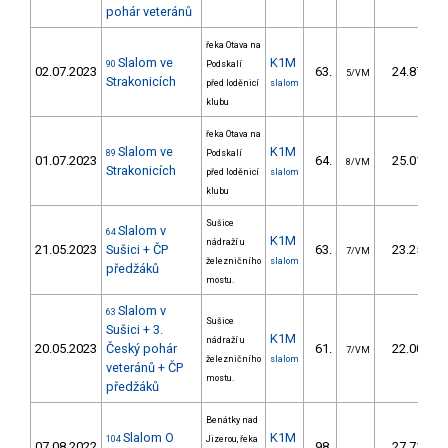
pohár veteránů
řeka Otava na
Slalom ve
K1M
90
Podskalí
02.07.2023
63.
24.87
5/VM
Strakonicích
před loděnicí
slalom
klubu
řeka Otava na
Slalom ve
K1M
89
Podskalí
01.07.2023
64.
25.01
8/VM
Strakonicích
před loděnicí
slalom
klubu
Sušice
Slalom v
64
K1M
nádraží u
21.05.2023
Sušici + ČP
63.
23.25
7/VM
železničního
slalom
předžáků
mostu.
Slalom v
63
Sušice
Sušici + 3.
K1M
nádraží u
20.05.2023
Český pohár
61.
22.00
7/VM
železničního
slalom
veteránů + ČP
mostu.
předžáků
Benátky nad
Slalom O
K1M
104
Jizerou, řeka
07.08.2022
98.
27.71