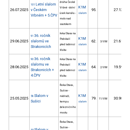
dráha České
Letní slalom
101
K1M
Vrbné - dolní
26.07.2025
v Českém
95.
27.12
úsek kanálu -
slalom
Vrbném + 5.ČPV
molo nad
soutokem
řeka Otava na
36. ročník
91
K1M
Podskalí
29.06.2025
slalomů ve
62.
21.61
3/VM
před loděnicí
slalom
Strakonicích
klubu
36. ročník
90
řeka Otava na
slalomu ve
K1M
Podskalí
28.06.2025
64.
19.59
2/VM
Strakonicích +
před loděnicí
slalom
4.ČPV
klubu
Řeka Otava ,
Sušice -
Slalom v
K1M
56
nádraží,
25.05.2025
79.
30.98
11/VM
Sušici
kemp u
slalom
železničního
mostu
Řeka Otava ,
Sušice -
Slalom v