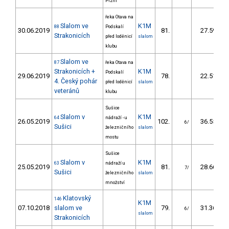
Plzni
řeka Otava na
Slalom ve
K1M
88
Podskalí
30.06.2019
81.
27.59
Strakonicích
před loděnicí
slalom
klubu
Slalom ve
87
řeka Otava na
Strakonicích +
K1M
Podskalí
29.06.2019
78.
22.51
4. Český pohár
před loděnicí
slalom
veteránů
klubu
Sušice
Slalom v
K1M
64
nádraží - u
26.05.2019
102.
36.55
6/
Sušici
železničního
slalom
mostu
Sušice
Slalom v
K1M
63
nádraží u
25.05.2019
81.
28.66
7/
Sušici
železničního
slalom
množství
Klatovský
146
K1M
07.10.2018
slalom ve
79.
31.36
6/
slalom
Strakonicích