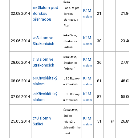
Řeka
Slalom pod
105
Radbuza pod
K1M
02.08.2014
Borskou
21.
21.84
Borskou
slalom
přehradou
přehradou v
Plzni
řeka Otava,
Slalom ve
K1M
72
29.06.2014
30.
23.40
Strakonice
Strakonicích
slalom
Podskalí
řeka Otava,
Slalom ve
K1M
71
28.06.2014
36.
27.91
Strakonice
Strakonicích
slalom
Podskalí
Křivoklátský
K1M
64
USD Roztoky
08.06.2014
81.
48.02
slalom
u Ktivoklátu
slalom
Křivoklátský
K1M
63
USD Roztoky
07.06.2014
87.
55.00
slalom
u Ktivoklátu
slalom
Řeka Otava,
Sušice -
Slalom v
K1M
57
25.05.2014
51.
26.89
nádraží u
8/
Sušici
slalom
železničního
mostu