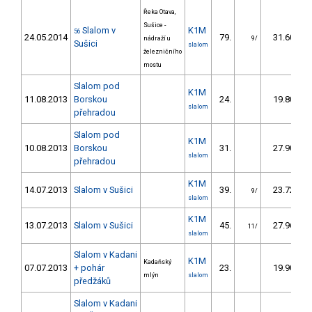
Řeka Otava,
Sušice -
Slalom v
K1M
56
24.05.2014
79.
31.60
nádraží u
9/
Sušici
slalom
železničního
mostu
Slalom pod
K1M
11.08.2013
Borskou
24.
19.80
slalom
přehradou
Slalom pod
K1M
10.08.2013
Borskou
31.
27.90
slalom
přehradou
K1M
14.07.2013
Slalom v Sušici
39.
23.72
9/
slalom
K1M
13.07.2013
Slalom v Sušici
45.
27.96
11/
slalom
Slalom v Kadani
K1M
Kadaňský
07.07.2013
+ pohár
23.
19.90
mlýn
slalom
předžáků
Slalom v Kadani