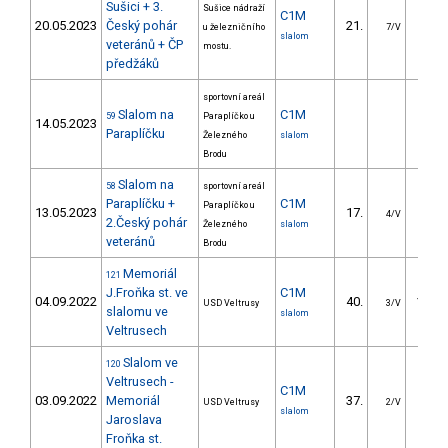
Sušici + 3.
Sušice nádraží
C1M
20.05.2023
Český pohár
21.
15.4
u železničního
7/V
slalom
veteránů + ČP
mostu.
předžáků
sportovní areál
Slalom na
C1M
59
Paraplíčko u
14.05.2023
Paraplíčku
Železného
slalom
Brodu
Slalom na
58
sportovní areál
Paraplíčku +
C1M
Paraplíčko u
13.05.2023
17.
14.1
4/V
2.Český pohár
Železného
slalom
veteránů
Brodu
Memoriál
121
J.Froňka st. ve
C1M
04.09.2022
40.
100.3
USD Veltrusy
3/V
slalomu ve
slalom
Veltrusech
Slalom ve
120
Veltrusech -
C1M
03.09.2022
Memoriál
37.
91.2
USD Veltrusy
2/V
slalom
Jaroslava
Froňka st.