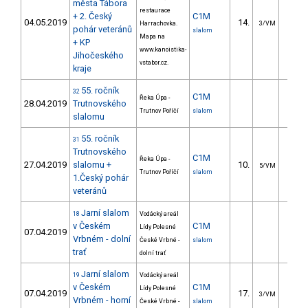
města Tábora
restaurace
+ 2. Český
C1M
04.05.2019
14.
12.6
Harrachovka.
3/VM
pohár veteránů
slalom
Mapa na
+ KP
www.kanoistika-
Jihočeského
vstabor.cz.
kraje
55. ročník
32
C1M
Řeka Úpa -
28.04.2019
Trutnovského
Trutnov Poříčí
slalom
slalomu
55. ročník
31
Trutnovského
C1M
Řeka Úpa -
27.04.2019
slalomu +
10.
14.2
5/VM
Trutnov Poříčí
slalom
1.Český pohár
veteránů
Jarní slalom
18
Vodácký areál
v Českém
C1M
Lídy Polesné
07.04.2019
Vrbném - dolní
České Vrbné -
slalom
trať
dolní trať
Jarní slalom
19
Vodácký areál
v Českém
C1M
Lídy Polesné
07.04.2019
17.
18.1
3/VM
Vrbném - horní
České Vrbné -
slalom