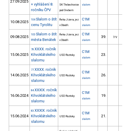
27.09.2025
+ vyhlášení 8.
SK Třebechovice
slalom
ročníku ČPV
pod Orebem
Slalom o štít
C1M
104
Řeka Jizera, jez
10.08.2025
cenu Tyrolitu
v Obodři.
slalom
Slalom o štít
C1M
103
Řeka Jizera, jez
09.08.2025
39.
19.4
7/V
města Benátek
v Obodři
slalom
XXXX. ročník
78
C1M
15.06.2025
Křivoklátského
23.
23.1
USD Roztoky
slalom
slalomu
XXXX. ročník
77
C1M
14.06.2025
Křivoklátského
26.
30.6
USD Roztoky
slalom
slalomu
XXXIX. ročník
84
C1M
16.06.2024
Křivoklátského
19.
31.9
USD Roztoky
slalom
slalomu
XXXIX. ročník
83
C1M
15.06.2024
Křivoklátského
21.
30.5
USD Roztoky
slalom
slalomu