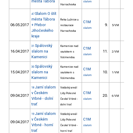
města Tábora
slalom
Harrachovka
Slalom O štít
47
města Tábora
Řeka Lužnice u
C1M
06.05.2017
+ Přebor
9.
15.6
restaurace
5/VM
slalom
Jihočeského
Harrachovka
kraje
Spálovský
31
Kamenice nad
C1M
16.04.2017
slalom na
11.
22.4
soutokem s
2/VM
slalom
Kamenici
Vošmendou
Spálovský
30
Kamenice nad
C1M
15.04.2017
slalom na
10.
27.1
soutokem s
1/VM
slalom
Kamenici
Vošmendou
Jarní slalom
18
Vodácký areál
v Českém
C1M
Lídy Polesné
09.04.2017
20.
30.6
6/VM
Vrbné - dolní
České Vrbné -
slalom
trať
dolní trať
Jarní slalom
19
Vodácký areál
v Českém
C1M
Lídy Polesné
09.04.2017
Vrbné - horní
České Vrbné -
slalom
trať
horní trať