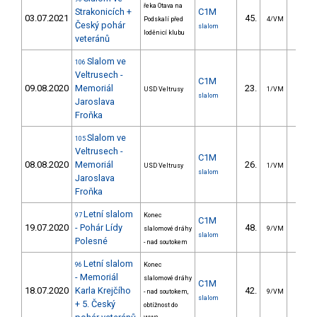
řeka Otava na
Strakonicích +
C1M
03.07.2021
45.
37.0
Podskalí před
4/VM
Český pohár
slalom
loděnicí klubu
veteránů
Slalom ve
106
Veltrusech -
C1M
09.08.2020
Memoriál
23.
31.1
USD Veltrusy
1/VM
slalom
Jaroslava
Froňka
Slalom ve
105
Veltrusech -
C1M
08.08.2020
Memoriál
26.
56.3
USD Veltrusy
1/VM
slalom
Jaroslava
Froňka
Letní slalom
97
Konec
C1M
19.07.2020
- Pohár Lídy
48.
20.0
slalomové dráhy
9/VM
slalom
Polesné
- nad soutokem
Letní slalom
96
Konec
- Memoriál
slalomové dráhy
C1M
18.07.2020
Karla Krejčího
42.
17.3
- nad soutokem,
9/VM
slalom
+ 5. Český
obtížnost do