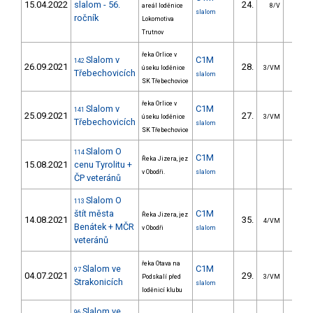
15.04.2022
slalom - 56.
24.
27.1
areál loděnice
8/V
slalom
ročník
Lokomotiva
Trutnov
řeka Orlice v
Slalom v
C1M
142
26.09.2021
28.
17.2
úseku loděnice
3/VM
Třebechovicích
slalom
SK Třebechovice
řeka Orlice v
Slalom v
C1M
141
25.09.2021
27.
16.0
úseku loděnice
3/VM
Třebechovicích
slalom
SK Třebechovice
Slalom O
114
C1M
Řeka Jizera, jez
15.08.2021
cenu Tyrolitu +
v Obodři.
slalom
ČP veteránů
Slalom O
113
štít města
C1M
Řeka Jizera, jez
14.08.2021
35.
16.9
4/VM
Benátek + MČR
v Obodři
slalom
veteránů
řeka Otava na
Slalom ve
C1M
97
04.07.2021
29.
13.7
Podskalí před
3/VM
Strakonicích
slalom
loděnicí klubu
Slalom ve
96