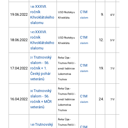
XXXVII.
146
ročník
C1M
USD Roztoky u
19.06.2022
9.
17.4
4/V
Křivoklátského
Křivoklátu
slalom
slalomu
XXXVII.
145
ročník
C1M
USD Roztoky u
18.06.2022
12.
18.5
3/V
Křivoklátského
Křivoklátu
slalom
slalomu
Trutnovský
31
Řeka Úpa -
slalom - 56.
Trutnov Poříčí -
C1M
17.04.2022
ročník + 1.
19.
20.3
areál loděnice
7/V
slalom
Český pohár
Lokomotiva
veteránů
Trutnov
Řeka Úpa -
Trutnovský
30
Trutnov Poříčí -
slalom - 56.
C1M
16.04.2022
24.
28.6
areál loděnice
7/V
ročník + MČR
slalom
Lokomotiva
veteránů
Trutnov
Řeka Úpa -
Trutnovský
149
Trutnov Poříčí -
C1M