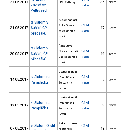
27.05.2017
35.
64.5
USD Veltrusy
3/VM
závod ve
slalom
Veltrusech
Sušice nádraží -
Slalom v
63
C1M
Řeka Otava u
21.05.2017
Sušici, ČP
17.
14.9
5/VM
železničního
slalom
předžáků
mostu
Řeka Otava ,
Slalom v
62
C1M
Sušice - nádraží,
20.05.2017
Sušici , ČP
16.
13.7
6/VM
u železničního
slalom
předžáků
mostu
sportovní areál
Slalom na
C1M
52
Paraplíčko u
14.05.2017
7.
14.6
3/VM
Paraplíčku
Železného
slalom
Brodu
sportovní areál
Slalom na
C1M
51
Paraplíčko u
13.05.2017
8.
17.6
3/VM
Paraplíčku
Železného
slalom
Brodu
Řeka Lužnice u
Slalom O štít
C1M
48
07.05.2017
18.
21.0
restaurace
7/VM