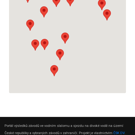
Portál výsledků závodů ve vodním slalomu a sjezdu na divoké vodě na území
České republiky a vybraných závodů v zahraničí. Projekt je vlastnictvím
ČSK DV
.