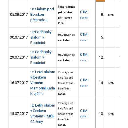
Řeka Radbuza
Slalom pod
113
C1M
pod Borskou
05.08.2017
Borskou
8.
8.4
5/VM
přehradou v
slalom
přehradou
Plzni
Podřipský
107
C1M
USD Roudnice
30.07.2017
slalom v
5.
47.2
nad Labem
slalom
Roudnici
Podřipský
106
C1M
USD Roudnice
29.07.2017
slalom v
12.
100.3
nad Labem
slalom
Roudnici
Letní slalom
103
Vodácký areál
v Českém
Lídy Polesné
C1M
16.07.2017
Vrbném
14.
12.8
České Vrbné -
3/VM
slalom
Memoriál Karla
horní část
Krejčího
kanálu
Vodácký areál
Letní slalom
102
Lídy Polesné
v Českém
C1M
15.07.2017
10.
19.5
České Vrbné -
2/VM
Vrbném + MČR
slalom
horní část
C2 ženy
kanálu