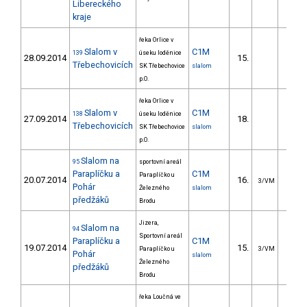
Libereckého
kraje
řeka Orlice v
Slalom v
C1M
139
úseku loděnice
28.09.2014
15.
19.1
Třebechovicích
SK Třebechovice
slalom
p.O.
řeka Orlice v
Slalom v
C1M
138
úseku loděnice
27.09.2014
18.
22.1
Třebechovicích
SK Třebechovice
slalom
p.O.
Slalom na
95
sportovní areál
Paraplíčku a
C1M
Paraplíčko u
20.07.2014
16.
28.3
3/VM
Pohár
Železného
slalom
předžáků
Brodu
Jizera,
Slalom na
94
Sportovní areál
Paraplíčku a
C1M
19.07.2014
15.
26.3
Paraplíčko u
3/VM
Pohár
slalom
Železného
předžáků
Brodu
řeka Loučná ve