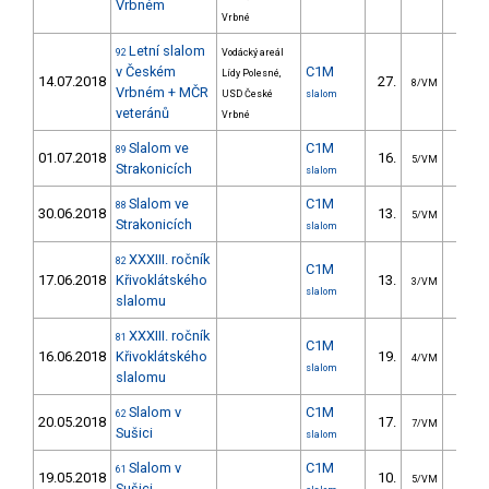
Vrbném
Vrbné
Letní slalom
92
Vodácký areál
v Českém
C1M
Lídy Polesné,
14.07.2018
27.
17.4
8/VM
Vrbném + MČR
USD České
slalom
veteránů
Vrbné
Slalom ve
C1M
89
01.07.2018
16.
14.9
5/VM
Strakonicích
slalom
Slalom ve
C1M
88
30.06.2018
13.
18.6
5/VM
Strakonicích
slalom
XXXIII. ročník
82
C1M
17.06.2018
Křivoklátského
13.
15.4
3/VM
slalom
slalomu
XXXIII. ročník
81
C1M
16.06.2018
Křivoklátského
19.
25.7
4/VM
slalom
slalomu
Slalom v
C1M
62
20.05.2018
17.
11.3
7/VM
Sušici
slalom
Slalom v
C1M
61
19.05.2018
10.
7.0
5/VM
Sušici