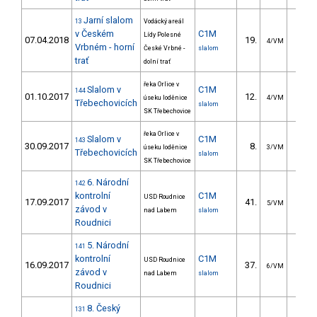
Jarní slalom
13
Vodácký areál
v Českém
C1M
Lídy Polesné
07.04.2018
19.
37.5
4/VM
Vrbném - horní
České Vrbné -
slalom
trať
dolní trať
řeka Orlice v
Slalom v
C1M
144
01.10.2017
12.
18.7
úseku loděnice
4/VM
Třebechovicích
slalom
SK Třebechovice
řeka Orlice v
Slalom v
C1M
143
30.09.2017
8.
16.2
úseku loděnice
3/VM
Třebechovicích
slalom
SK Třebechovice
6. Národní
142
kontrolní
C1M
USD Roudnice
17.09.2017
41.
47.8
5/VM
závod v
nad Labem
slalom
Roudnici
5. Národní
141
kontrolní
C1M
USD Roudnice
16.09.2017
37.
59.1
6/VM
závod v
nad Labem
slalom
Roudnici
8. Český
131