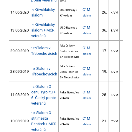
pohár veteránů
WW2
Křivoklátský
C1M
73
USD Roztoky u
14.06.2020
26.
23.4
4/VM
slalom
Křivoklátu
slalom
Křivoklátský
72
C1M
USD Roztoky u
13.06.2020
slalom + MČR
36.
23.6
8/VM
Křivoklátu
slalom
veteránů
řeka Orlice v
Slalom v
C1M
137
29.09.2019
17.
14.7
úseku loděnice
6/VM
Třebechovicích
slalom
SK Třebechovice
řeka Orlice v
Slalom v
C1M
136
28.09.2019
19.
14.1
úseku loděnice
4/VM
Třebechovicích
slalom
SK Třebechovice
Slalom O
107
cenu Tyrolitu +
C1M
Řeka Jizera, jez
11.08.2019
28.
15.2
8/VM
6. Český pohár
v Obodři.
slalom
veteránů
Slalom O
106
štít města
C1M
Řeka Jizera, jez
10.08.2019
21.
16.3
7/VM
Benátek + MČR
v Obodři.
slalom
veteránů