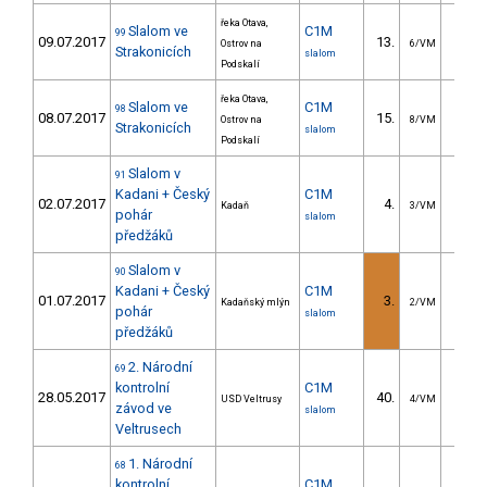
řeka Otava,
Slalom ve
C1M
99
09.07.2017
13.
13.6
Ostrov na
6/VM
Strakonicích
slalom
Podskalí
řeka Otava,
Slalom ve
C1M
98
08.07.2017
15.
22.1
Ostrov na
8/VM
Strakonicích
slalom
Podskalí
Slalom v
91
Kadani + Český
C1M
02.07.2017
4.
4.6
Kadaň
3/VM
pohár
slalom
předžáků
Slalom v
90
Kadani + Český
C1M
01.07.2017
3.
5.9
Kadaňský mlýn
2/VM
pohár
slalom
předžáků
2. Národní
69
kontrolní
C1M
28.05.2017
40.
68.8
USD Veltrusy
4/VM
závod ve
slalom
Veltrusech
1. Národní
68
kontrolní
C1M