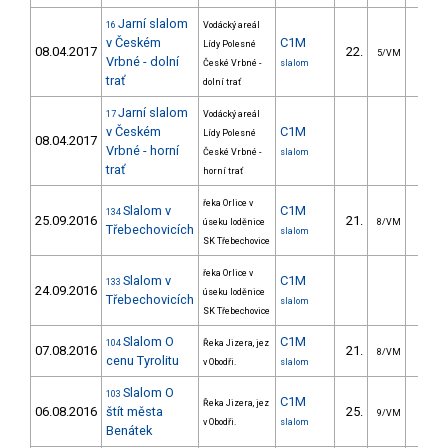
Jarní slalom
16
Vodácký areál
v Českém
C1M
Lídy Polesné
08.04.2017
22.
50.1
5/VM
Vrbné - dolní
České Vrbné -
slalom
trať
dolní trať
Jarní slalom
17
Vodácký areál
v Českém
C1M
Lídy Polesné
08.04.2017
Vrbné - horní
České Vrbné -
slalom
trať
horní trať
řeka Orlice v
Slalom v
C1M
134
25.09.2016
21.
18.4
úseku loděnice
8/VM
Třebechovicích
slalom
SK Třebechovice
řeka Orlice v
Slalom v
C1M
133
24.09.2016
úseku loděnice
Třebechovicích
slalom
SK Třebechovice
Slalom O
C1M
104
Řeka Jizera, jez
07.08.2016
21.
21.0
8/VM
cenu Tyrolitu
v Obodři.
slalom
Slalom O
103
C1M
Řeka Jizera, jez
06.08.2016
štít města
25.
19.0
9/VM
v Obodři.
slalom
Benátek