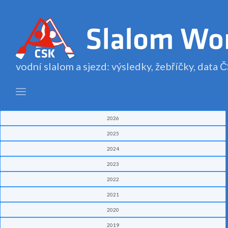
vodní slalom a sjezd: výsledky, žebříčky, data
2026
2025
2024
2023
2022
2021
2020
2019