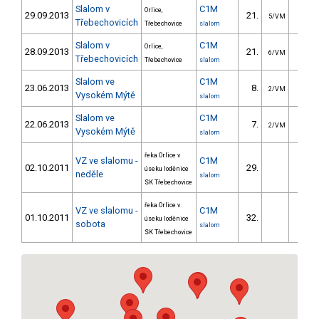
Slalom v
C1M
Orlice,
29.09.2013
21.
22.2
5/VM
Třebechovicích
Třebechovice
slalom
Slalom v
C1M
Orlice,
28.09.2013
21.
21.7
6/VM
Třebechovicích
Třebechovice
slalom
Slalom ve
C1M
23.06.2013
8.
15.7
2/VM
Vysokém Mýtě
slalom
Slalom ve
C1M
22.06.2013
7.
14.2
2/VM
Vysokém Mýtě
slalom
řeka Orlice v
VZ ve slalomu -
C1M
02.10.2011
29.
21.3
úseku loděnice
neděle
slalom
SK Třebechovice
řeka Orlice v
VZ ve slalomu -
C1M
01.10.2011
32.
23.5
úseku loděnice
sobota
slalom
SK Třebechovice