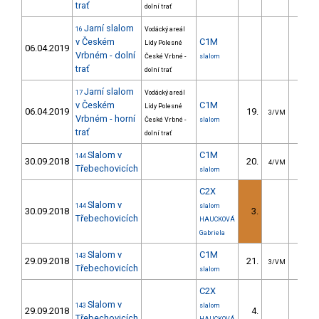
trať
dolní trať
Jarní slalom
16
Vodácký areál
v Českém
C1M
Lídy Polesné
06.04.2019
Vrbném - dolní
České Vrbné -
slalom
trať
dolní trať
Jarní slalom
17
Vodácký areál
v Českém
C1M
Lídy Polesné
06.04.2019
19.
19.8
3/VM
Vrbném - horní
České Vrbné -
slalom
trať
dolní trať
Slalom v
C1M
144
30.09.2018
20.
21.3
4/VM
Třebechovicích
slalom
C2X
Slalom v
144
slalom
30.09.2018
3.
8.4
Třebechovicích
HAUCKOVÁ
Gabriela
Slalom v
C1M
143
29.09.2018
21.
20.9
3/VM
Třebechovicích
slalom
C2X
Slalom v
143
slalom
29.09.2018
4.
16.9
Třebechovicích