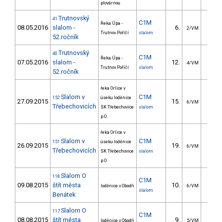
plovárnou
Trutnovský
41
C1M
Řeka Úpa -
08.05.2016
slalom -
6.
13.8
2/VM
Trutnov Poříčí
slalom
52.ročník
Trutnovský
40
C1M
Řeka Úpa -
07.05.2016
slalom -
12.
30.0
4/VM
Trutnov Poříčí
slalom
52.ročník
řeka Orlice v
Slalom v
C1M
152
úseku loděnice
27.09.2015
15.
14.6
6/VM
Třebechovicích
SK Třebechovice
slalom
p.O.
řeka Orlice v
Slalom v
C1M
151
úseku loděnice
26.09.2015
19.
15.7
6/VM
Třebechovicích
SK Třebechovice
slalom
p.O.
Slalom O
118
C1M
09.08.2015
štít města
10.
18.8
loděnice v Obodři
6/VM
slalom
Benátek
Slalom O
117
C1M
08.08.2015
štít města
9.
17.0
loděnice v Obodři
5/VM