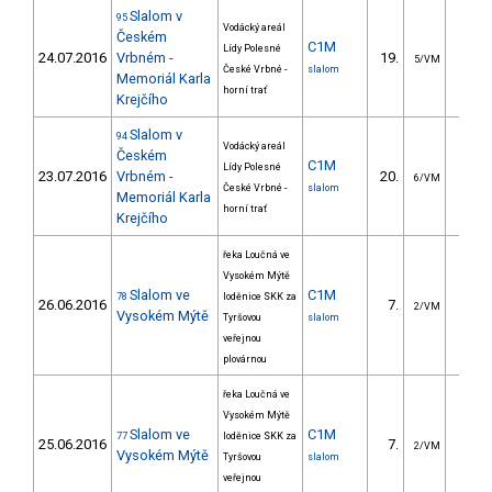
Slalom v
95
Vodácký areál
Českém
C1M
Lídy Polesné
24.07.2016
Vrbném -
19.
20.2
5/VM
České Vrbné -
slalom
Memoriál Karla
horní trať
Krejčího
Slalom v
94
Vodácký areál
Českém
C1M
Lídy Polesné
23.07.2016
Vrbném -
20.
19.6
6/VM
České Vrbné -
slalom
Memoriál Karla
horní trať
Krejčího
řeka Loučná ve
Vysokém Mýtě
Slalom ve
C1M
78
loděnice SKK za
26.06.2016
7.
12.2
2/VM
Vysokém Mýtě
Tyršovou
slalom
veřejnou
plovárnou
řeka Loučná ve
Vysokém Mýtě
Slalom ve
C1M
77
loděnice SKK za
25.06.2016
7.
12.0
2/VM
Vysokém Mýtě
Tyršovou
slalom
veřejnou