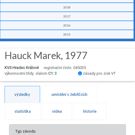
2018
2017
2016
2015
Hauck Marek, 1977
KVS Hradec Králové
registrační číslo: 045035
výkonnostní třídy
slalom
C1:
3
zásady pro zisk VT
výsledky
umístění v žebříčcích
statistika
videa
historie
Typ závodu