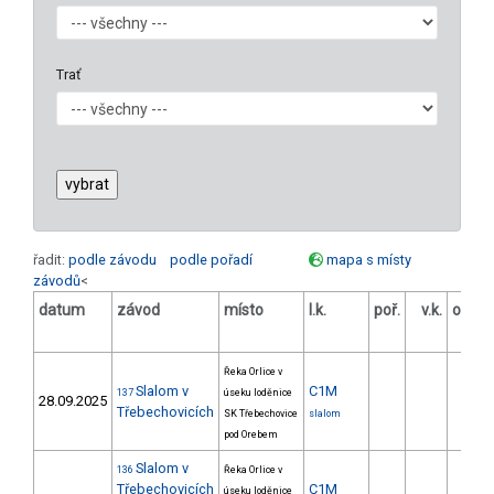
Trať
řadit:
podle závodu
podle pořadí
mapa s místy
závodů
<
datum
závod
místo
l.k.
poř.
v.k.
odstu
[
Řeka Orlice v
Slalom v
C1M
137
úseku loděnice
28.09.2025
Třebechovicích
SK Třebechovice
slalom
pod Orebem
Slalom v
136
Řeka Orlice v
Třebechovicích
C1M
úseku loděnice