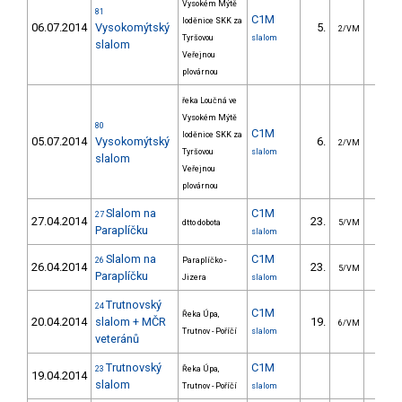
Vysokém Mýtě
81
C1M
loděnice SKK za
06.07.2014
Vysokomýtský
5.
13.0
2/VM
Tyršovou
slalom
slalom
Veřejnou
plovárnou
řeka Loučná ve
Vysokém Mýtě
80
C1M
loděnice SKK za
05.07.2014
Vysokomýtský
6.
13.2
2/VM
Tyršovou
slalom
slalom
Veřejnou
plovárnou
Slalom na
C1M
27
27.04.2014
23.
30.5
dtto dobota
5/VM
Paraplíčku
slalom
Slalom na
C1M
26
Paraplíčko -
26.04.2014
23.
25.6
5/VM
Paraplíčku
Jizera
slalom
Trutnovský
24
C1M
Řeka Úpa,
20.04.2014
slalom + MČR
19.
31.5
6/VM
Trutnov - Poříčí
slalom
veteránů
Trutnovský
C1M
23
Řeka Úpa,
19.04.2014
slalom
Trutnov - Poříčí
slalom