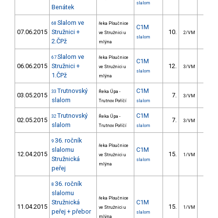
slalom
Benátek
Slalom ve
68
řeka Ploučnice
C1M
07.06.2015
Stružnici +
10.
10.4
ve Stružnici u
2/VM
slalom
2.ČPž
mlýna
Slalom ve
67
řeka Ploučnice
C1M
06.06.2015
Stružnici +
12.
14.1
ve Stružnici u
3/VM
slalom
1.ČPž
mlýna
Trutnovský
C1M
33
Řeka Úpa -
03.05.2015
7.
9.7
3/VM
slalom
Trutnov Poříčí
slalom
Trutnovský
C1M
32
Řeka Úpa -
02.05.2015
7.
8.9
3/VM
slalom
Trutnov Poříčí
slalom
36. ročník
9
řeka Ploučnice
slalomu
C1M
12.04.2015
15.
30.7
ve Stružnici u
1/VM
Stružnická
slalom
mlýna
peřej
36. ročník
8
slalomu
řeka Ploučnice
Stružnická
C1M
11.04.2015
15.
32.1
ve Stružnici u
1/VM
peřej + přebor
slalom
mlýna