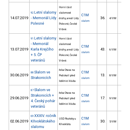
Horní část
Letní slalomy
92
slalomové
C1M
14.07.2019
- Memoriál Lídy
36.
21.3
dráhy, areál Lídy
4/VM
slalom
Polesné
Polesné, České
Vrbné.
Letní slalomy
91
Horní část
- Memoriál
slalomové
C1M
13.07.2019
Karla Krejčího
43.
29.7
dráhy, areál Lídy
6/VM
slalom
+ 5. ČP
Polesné, České
veteránů
Vrbné.
řeka Otava na
Slalom ve
C1M
88
30.06.2019
13.
9.0
Podskalí před
8/VM
Strakonicích
slalom
loděnicí klubu
Slalom ve
87
řeka Otava na
Strakonicích +
C1M
29.06.2019
17.
11.2
Podskalí před
9/VM
4. Český pohár
slalom
loděnicí klubu
veteránů
XXXIV. ročník
69
C1M
USD Roztoky u
02.06.2019
Křivoklátského
30.
27.5
5/VM
Křivoklátu
slalom
slalomu