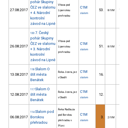
pohár Skupiny
Vltava pod
ČEZ ve slalomu
C1M
27.08.2017
53.
188.1
Lipenskou
8/VM
+ 4. Národní
slalom
prehradou
kontrolní
závod na Lipně
7. Český
130
pohár Skupiny
Vltava pod
ČEZ ve slalomu
C1M
26.08.2017
51.
161.4
Lipenskou
8/VM
+ 3. Národní
slalom
prehradou
kontrolní
závod na Lipně
Slalom O
118
C1M
Řeka Jizera, jez
13.08.2017
štít města
16.
20.6
v Obodři
slalom
Benátek
Slalom O
117
C1M
Řeka Jizera, jez
12.08.2017
štít města
12.
25.4
v Obodři
slalom
Benátek
Řeka Radbuza
Slalom pod
114
C1M
pod Borskou
06.08.2017
Borskou
3.
0.4
2/VM
přehradou v
slalom
přehradou
Plzni