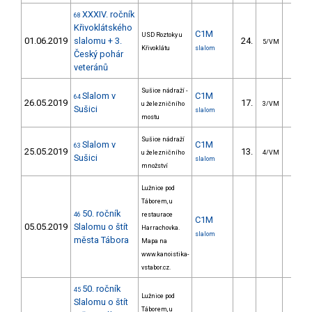
XXXIV. ročník
68
Křivoklátského
C1M
USD Roztoky u
01.06.2019
slalomu + 3.
24.
19.7
5/VM
Křivoklátu
slalom
Český pohár
veteránů
Sušice nádraží -
Slalom v
C1M
64
26.05.2019
17.
9.9
u železničního
3/VM
Sušici
slalom
mostu
Sušice nádraží
Slalom v
C1M
63
25.05.2019
13.
10.5
u železničního
4/VM
Sušici
slalom
množství
Lužnice pod
Táborem, u
50. ročník
46
restaurace
C1M
05.05.2019
Slalomu o štít
Harrachovka.
slalom
města Tábora
Mapa na
www.kanoistika-
vstabor.cz.
50. ročník
45
Lužnice pod
Slalomu o štít
Táborem, u