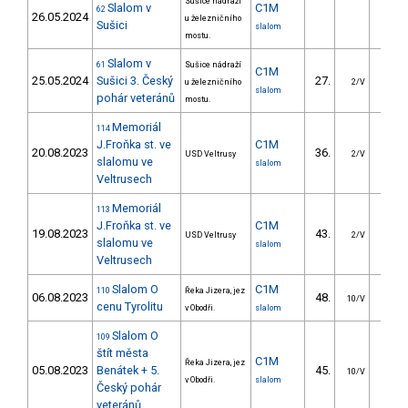
Sušice nádraží
Slalom v
C1M
62
26.05.2024
u železničního
Sušici
slalom
mostu.
Slalom v
61
Sušice nádraží
C1M
25.05.2024
Sušici 3. Český
27.
11.5
u železničního
2/V
slalom
pohár veteránů
mostu.
Memoriál
114
J.Froňka st. ve
C1M
20.08.2023
36.
57.3
USD Veltrusy
2/V
slalomu ve
slalom
Veltrusech
Memoriál
113
J.Froňka st. ve
C1M
19.08.2023
43.
88.3
USD Veltrusy
2/V
slalomu ve
slalom
Veltrusech
Slalom O
C1M
110
Řeka Jizera, jez
06.08.2023
48.
27.2
10/V
cenu Tyrolitu
v Obodři.
slalom
Slalom O
109
štít města
C1M
Řeka Jizera, jez
05.08.2023
Benátek + 5.
45.
24.5
10/V
v Obodři.
slalom
Český pohár
veteránů