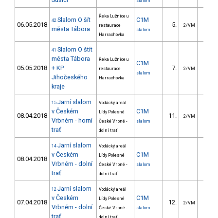
slalom
Řeka Lužnice u
Slalom O šít
C1M
42
06.05.2018
5.
7.0
restaurace
2/VM
města Tábora
slalom
Harrachovka
Slalom O štít
41
města Tábora
Řeka Lužnice u
C1M
05.05.2018
+ KP
7.
7.2
restaurace
2/VM
slalom
Jihočeského
Harrachovka
kraje
Jarní slalom
15
Vodácký areál
v Českém
C1M
Lídy Polesné
08.04.2018
11.
22.0
2/VM
Vrbném - horní
České Vrbné -
slalom
trať
dolní trať
Jarní slalom
14
Vodácký areál
v Českém
C1M
Lídy Polesné
08.04.2018
Vrbném - dolní
České Vrbné -
slalom
trať
dolní trať
Jarní slalom
12
Vodácký areál
v Českém
C1M
Lídy Polesné
07.04.2018
12.
43.7
2/VM
Vrbném - dolní
České Vrbné -
slalom
trať
dolní trať