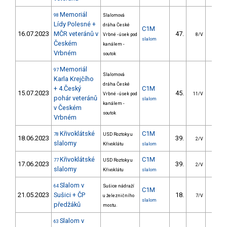
Memoriál
98
Slalomová
Lídy Polesné +
dráha České
C1M
16.07.2023
MČR veteránů v
47.
25.0
Vrbné - úsek pod
8/V
slalom
Českém
kanálem -
Vrbném
soutok
Memoriál
97
Slalomová
Karla Krejčího
dráha České
+ 4.Český
C1M
15.07.2023
45.
27.4
Vrbné - úsek pod
11/V
pohár veteránů
slalom
kanálem -
v Českém
soutok
Vrbném
Křivoklátské
C1M
78
USD Roztoky u
18.06.2023
39.
28.3
2/V
slalomy
Křivoklátu
slalom
Křivoklátské
C1M
77
USD Roztoky u
17.06.2023
39.
28.8
2/V
slalomy
Křivoklátu
slalom
Slalom v
64
Sušice nádraží
C1M
21.05.2023
Sušici + ČP
18.
14.1
u železničního
7/V
slalom
předžáků
mostu.
Slalom v
63