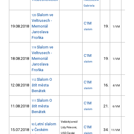
HAUCKOVÁ
Gabriela
Slalom ve
120
Veltrusech -
C1M
19.08.2018
Memoriál
19.
37.7
1/VM
slalom
Jaroslava
Froňka
Slalom ve
119
Veltrusech -
C1M
18.08.2018
Memoriál
19.
31.0
1/VM
slalom
Jaroslava
Froňka
Slalom O
112
C1M
12.08.2018
štít města
16.
12.8
4/VM
slalom
Benátek
Slalom O
111
C1M
11.08.2018
štít města
21.
14.1
6/VM
slalom
Benátek
Vodácký areál
Letní slalom
93
C1M
Lídy Polesné,
15.07.2018
v Českém
34.
24.8
11/VM
USD České
slalom