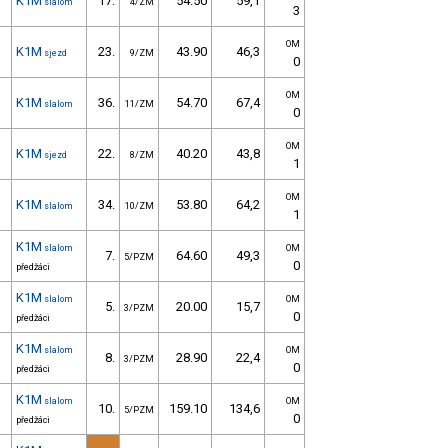
K1M
17.
54.50
59,1
slalom
4/ZM
3
OM
K1M
23.
43.90
46,3
sjezd
9/ZM
0
OM
K1M
36.
54.70
67,4
slalom
11/ZM
0
OM
K1M
22.
40.20
43,8
sjezd
8/ZM
1
OM
K1M
34.
53.80
64,2
slalom
10/ZM
1
K1M
slalom
OM
7.
64.60
49,3
5/PZM
0
předžáci
K1M
slalom
OM
5.
20.00
15,7
3/PZM
0
předžáci
K1M
slalom
OM
8.
28.90
22,4
3/PZM
0
předžáci
K1M
slalom
OM
10.
159.10
134,6
5/PZM
0
předžáci