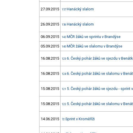
27.09.2015
Hanácký slalom
157
26.09.2015
Hanácký slalom
156
06.09.2015
MČR žáků ve sprintu v Brandýse
142
05.09.2015
MČR žáků ve slalomu v Brandýse
140
16.08.2015
6. Český pohár žáků ve sjezdu v Benát
123
16.08.2015
6. Český pohár žáků ve slalomu v Bená
124
15.08.2015
5. Český pohár žáků ve sjezdu - sprint
121
15.08.2015
5. Český pohár žáků ve slalomu v Bená
122
14.06.2015
Sprint v Kroměříži
72