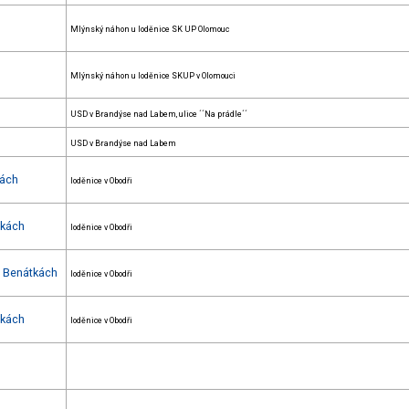
Mlýnský náhon u loděnice SK UP Olomouc
Mlýnský náhon u loděnice SKUP v Olomouci
USD v Brandýse nad Labem, ulice ´´Na prádle´´
USD v Brandýse nad Labem
kách
loděnice v Obodři
tkách
loděnice v Obodři
 v Benátkách
loděnice v Obodři
tkách
loděnice v Obodři