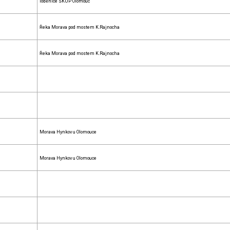
loděnice SKUP Olomouc
Řeka Morava pod mostem K.Rajnocha
Řeka Morava pod mostem K.Rajnocha
Morava Hynkov u Olomouce
Morava Hynkov u Olomouce