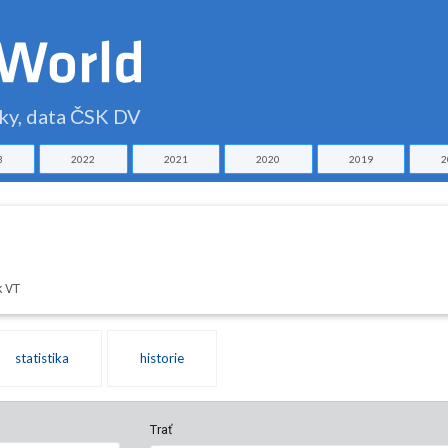
čky, data ČSK DV
3
2022
2021
2020
2019
2
k VT
statistika
historie
Trať