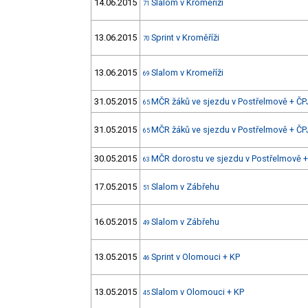
14.06.2015
Slalom v Kroměříži
71
13.06.2015
Sprint v Kroměříži
70
13.06.2015
Slalom v Kromeříži
69
31.05.2015
MČR žáků ve sjezdu v Postřelmově + ČPJ
65
31.05.2015
MČR žáků ve sjezdu v Postřelmově + ČPJ
65
30.05.2015
MČR dorostu ve sjezdu v Postřelmově +
63
17.05.2015
Slalom v Zábřehu
51
16.05.2015
Slalom v Zábřehu
49
13.05.2015
Sprint v Olomouci + KP
46
13.05.2015
Slalom v Olomouci + KP
45