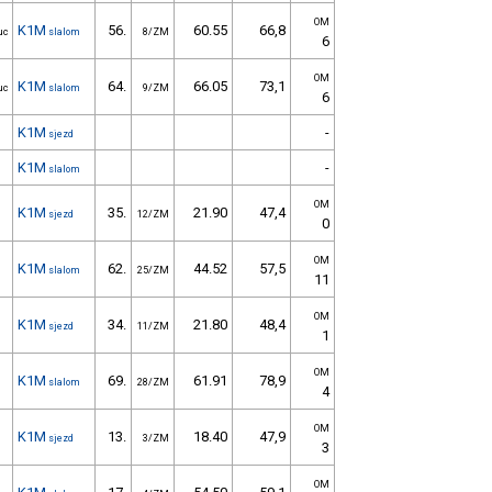
OM
K1M
56.
60.55
66,8
uc
slalom
8/ZM
6
OM
K1M
64.
66.05
73,1
uc
slalom
9/ZM
6
K1M
-
sjezd
K1M
-
slalom
OM
K1M
35.
21.90
47,4
sjezd
12/ZM
0
OM
K1M
62.
44.52
57,5
slalom
25/ZM
11
OM
K1M
34.
21.80
48,4
sjezd
11/ZM
1
OM
K1M
69.
61.91
78,9
slalom
28/ZM
4
OM
K1M
13.
18.40
47,9
sjezd
3/ZM
3
OM