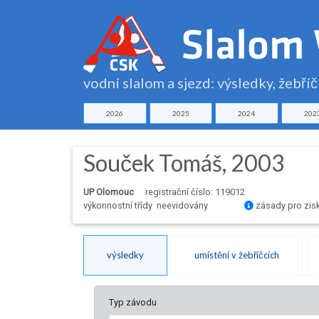
vodní slalom a sjezd: výsledky, žebří
2026
2025
2024
202
Souček Tomáš, 2003
UP Olomouc
registrační číslo: 119012
výkonnostní třídy neevidovány
zásady pro zis
výsledky
umístění v žebříčcích
Typ závodu