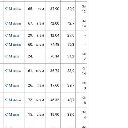
OM
K1M
65.
37.90
39,9
slalom
7/ZM
12
OM
K1M
67.
42.00
42,7
slalom
8/ZM
14
K1M
29.
12.04
27,0
-
sjezd
8/ZM
K1M
60.
74.48
76,3
-
slalom
23/ZM
OČ
K1M
24.
76.14
31,2
sjezd
2
OČ
K1M
61.
36.74
33,9
slalom
19/ZM
14
OČ
K1M
26.
17.60
39,7
sjezd
7/ZM
0
OČ
K1M
72.
46.32
40,7
slalom
24/ZM
6
OM
K1M
15.
19.90
38,6
sjezd
3/ZM
4
OM