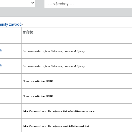
místy závodů
<
místo
vě
Ostrava - centrum, řeka Ostravice, u mostu M.Sýkory
vě
Ostrava - centrum, řeka Ostravice, u mostu M.Sýkory
Olomouc - loděnice SKUP
Olomouc - loděnice SKUP
řeka Morava v úseku Hanušovice Zetor-Bohdíkov restaurace
řeka Morava v úseku Hanušovice soutok-Raškov vodočet