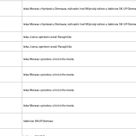
řeka Morava v Hynkově u Olomouce, náhradní trať Mlýnský náhon u loděnice SK UP Olomo
řeka Morava v Hynkově u Olomouce, náhradní trať Mlýnský náhon u loděnice SK UP Olomo
řeka Jizera sportovní areál Paraplíčko
řeka Jizera, sportovní areál Paraplíčko
řeka Morava v prostoru silničního mostu
řeka Morava v prostoru silničního mostu
řeka Morava v prostoru silničního mostu
řeka Morava v prostoru silničního mostu
loděnice SKUP Olomouc