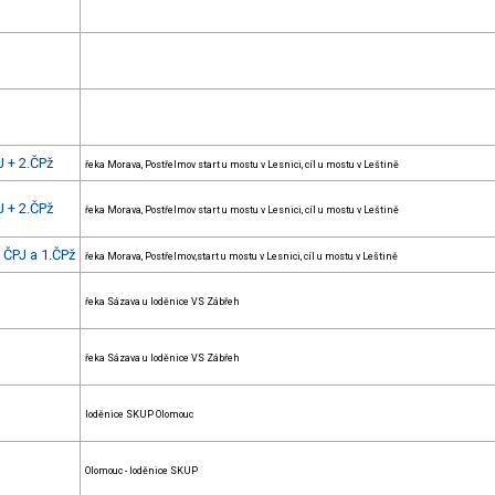
 + 2.ČPž
řeka Morava, Postřelmov start u mostu v Lesnici, cíl u mostu v Leštině
 + 2.ČPž
řeka Morava, Postřelmov start u mostu v Lesnici, cíl u mostu v Leštině
 ČPJ a 1.ČPž
řeka Morava, Postřelmov,start u mostu v Lesnici, cíl u mostu v Leštině
řeka Sázava u loděnice VS Zábřeh
řeka Sázava u loděnice VS Zábřeh
loděnice SKUP Olomouc
Olomouc - loděnice SKUP