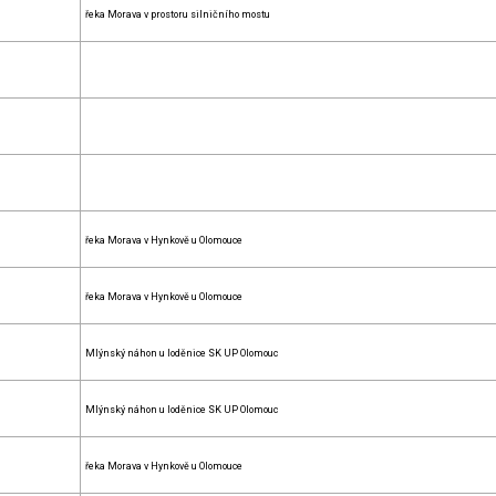
řeka Morava v prostoru silničního mostu
řeka Morava v Hynkově u Olomouce
řeka Morava v Hynkově u Olomouce
Mlýnský náhon u loděnice SK UP Olomouc
Mlýnský náhon u loděnice SK UP Olomouc
řeka Morava v Hynkově u Olomouce