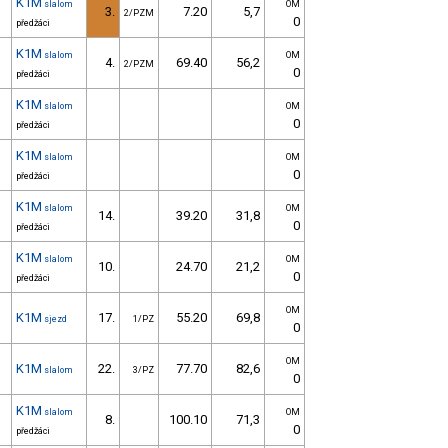
K1M
slalom
OM
3.
7.20
5,7
2/PZM
0
předžáci
K1M
slalom
OM
4.
69.40
56,2
2/PZM
0
předžáci
K1M
slalom
OM
0
předžáci
K1M
slalom
OM
0
předžáci
K1M
slalom
OM
14.
39.20
31,8
0
předžáci
K1M
slalom
OM
10.
24.70
21,2
0
předžáci
OM
K1M
17.
55.20
69,8
sjezd
1/PZ
0
OM
K1M
22.
77.70
82,6
slalom
3/PZ
0
K1M
slalom
OM
8.
100.10
71,3
0
předžáci