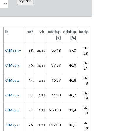
l.k.
poř.
v.k.
odstup
odstup
body
[s]
[%]
OM
K1M
38.
55.18
57,3
slalom
25/ZS
28
OM
K1M
45.
37.87
46,9
slalom
32/ZS
21
OM
K1M
14.
16.87
46,8
sjezd
6/ZS
8
OM
K1M
17.
44.30
46,7
slalom
5/ZS
9
OM
K1M
23.
260.50
32,4
sjezd
9/ZS
10
OM
K1M
25.
327.30
35,1
sjezd
9/ZS
8