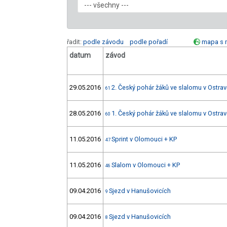
řadit:
podle závodu
podle pořadí
mapa s 
datum
závod
29.05.2016
2. Český pohár žáků ve slalomu v Ostra
61
28.05.2016
1. Český pohár žáků ve slalomu v Ostra
60
11.05.2016
Sprint v Olomouci + KP
47
11.05.2016
Slalom v Olomouci + KP
46
09.04.2016
Sjezd v Hanušovicích
9
09.04.2016
Sjezd v Hanušovicích
8