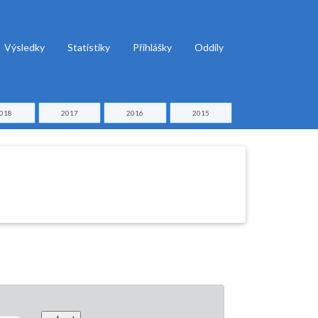
Výsledky
Statistiky
Přihlášky
Oddíly
018
2017
2016
2015