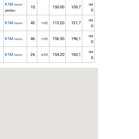
K1M
slalom
OM
10.
150.00
109,7
0
předžáci
OM
K1M
43.
115.20
131,7
slalom
1/PZ
0
OM
K1M
46.
156.50
196,1
slalom
1/PZ
0
OM
K1M
26.
154.20
160,1
slalom
3/PZ
0