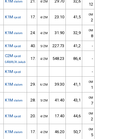
K1M
21.
29.70
32,6
slalom
4/ZM
12
OM
K1M
17.
23.10
41,5
sjezd
4/ZM
2
OM
K1M
24.
31.90
32,9
slalom
4/ZM
8
K1M
40.
227.73
41,2
-
sjezd
5/ZM
C2M
sjezd
17.
548.23
86,4
-
4/ZM
GÁBRLÍK Jakub
K1M
-
sjezd
OM
K1M
29.
39.30
41,1
slalom
6/ZM
1
OM
K1M
28.
41.40
43,1
slalom
5/ZM
7
OM
K1M
20.
17.40
44,6
sjezd
4/ZM
2
OM
K1M
17.
46.20
50,7
slalom
4/ZM
5