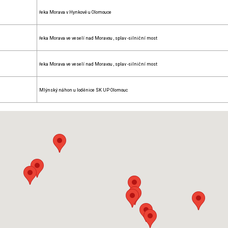
řeka Morava v Hynkově u Olomouce
řeka Morava ve veselí nad Moravou , splav -silniční most
řeka Morava ve veselí nad Moravou , splav -silniční most
Mlýnský náhon u loděnice SK UP Olomouc