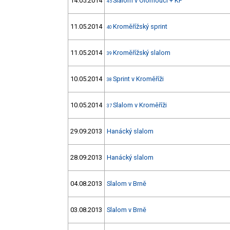
14.05.2014
Slalom v Olomouci + KP
45
11.05.2014
Kroměřížský sprint
40
11.05.2014
Kroměřížský slalom
39
10.05.2014
Sprint v Kroměříži
38
10.05.2014
Slalom v Kroměříži
37
29.09.2013
Hanácký slalom
28.09.2013
Hanácký slalom
04.08.2013
Slalom v Brně
03.08.2013
Slalom v Brně