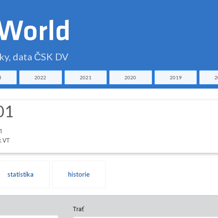
čky, data ČSK DV
3
2022
2021
2020
2019
2
01
1
k VT
statistika
historie
Trať