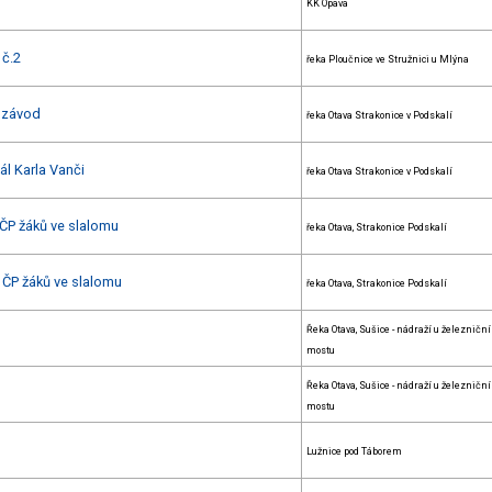
KK Opava
 č.2
řeka Ploučnice ve Stružnici u Mlýna
í závod
řeka Otava Strakonice v Podskalí
ál Karla Vanči
řeka Otava Strakonice v Podskalí
ČP žáků ve slalomu
řeka Otava, Strakonice Podskalí
 ČP žáků ve slalomu
řeka Otava, Strakonice Podskalí
Řeka Otava, Sušice - nádraží u železničn
mostu
Řeka Otava, Sušice - nádraží u železničn
mostu
Lužnice pod Táborem