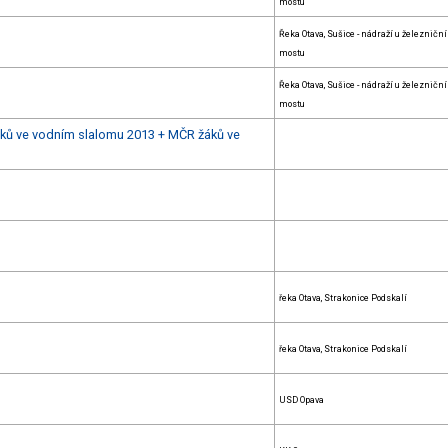
mostu
Řeka Otava, Sušice - nádraží u železničn
mostu
Řeka Otava, Sušice - nádraží u železničn
mostu
ků ve vodním slalomu 2013 + MČR žáků ve
řeka Otava, Strakonice Podskalí
řeka Otava, Strakonice Podskalí
USD Opava