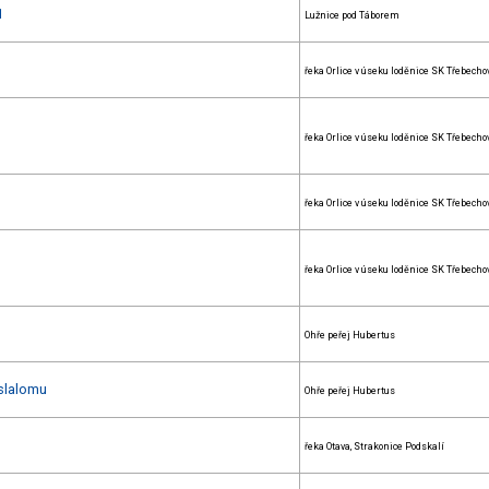
1
Lužnice pod Táborem
řeka Orlice v úseku loděnice SK Třebecho
řeka Orlice v úseku loděnice SK Třebecho
řeka Orlice v úseku loděnice SK Třebecho
řeka Orlice v úseku loděnice SK Třebecho
Ohře peřej Hubertus
 slalomu
Ohře peřej Hubertus
řeka Otava, Strakonice Podskalí