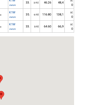
K1W
OČ
33.
46.26
48,4
3/PZ
0
slalom
K1W
OČ
35.
116.80
138,1
tu
6/PŽ
0
slalom
K1W
OČ
33.
64.60
66,9
tu
5/PŽ
0
slalom