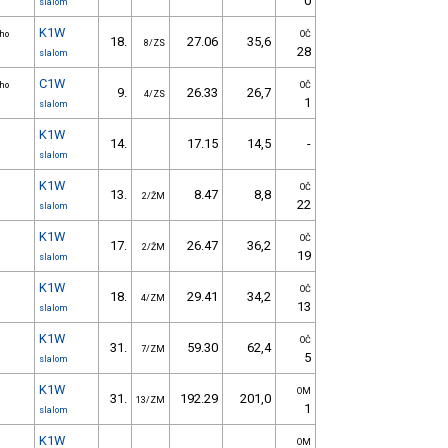
0
slalom
K1W
ího
OČ
18.
27.06
35,6
8/ZS
28
slalom
C1W
ího
OČ
9.
26.33
26,7
4/ZS
1
slalom
K1W
14.
17.15
14,5
-
slalom
K1W
OČ
13.
8.47
8,8
2/ŽM
22
slalom
K1W
OČ
17.
26.47
36,2
2/ŽM
19
slalom
K1W
OČ
18.
29.41
34,2
4/ZM
13
slalom
K1W
OČ
31.
59.30
62,4
7/ZM
5
slalom
K1W
OM
31.
192.29
201,0
13/ZM
1
slalom
K1W
OM