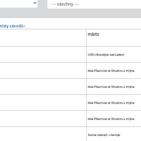
místy závodů
<
místo
USD v Brandýse nad Labem
řeka Ploučnice ve Stružnici u mlýna
řeka Ploučnice ve Stružnici u mlýna
řeka Ploučnice ve Stružnici u mlýna
řeka Ploučnice ve Stružnici u mlýna
Sušice nádraží - v kempu