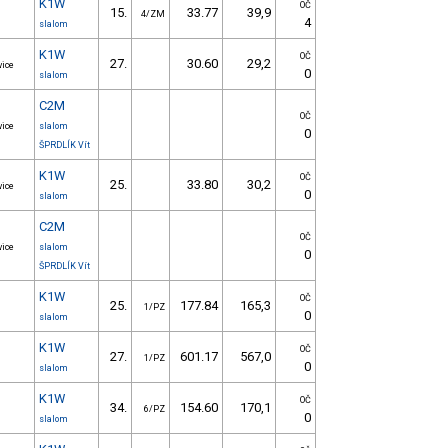
K1W
OČ
15.
33.77
39,9
4/ZM
4
slalom
K1W
OČ
27.
30.60
29,2
vice
0
slalom
C2M
OČ
vice
slalom
0
ŠPRDLÍK Vít
K1W
OČ
25.
33.80
30,2
vice
0
slalom
C2M
OČ
vice
slalom
0
ŠPRDLÍK Vít
K1W
OČ
25.
177.84
165,3
1/PZ
0
slalom
K1W
OČ
27.
601.17
567,0
1/PZ
0
slalom
K1W
OČ
34.
154.60
170,1
6/PZ
0
slalom