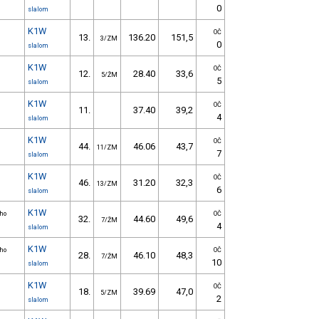
0
slalom
K1W
OČ
13.
136.20
151,5
3/ZM
0
slalom
K1W
OČ
12.
28.40
33,6
5/ŽM
5
slalom
K1W
OČ
11.
37.40
39,2
4
slalom
K1W
OČ
44.
46.06
43,7
11/ZM
7
slalom
K1W
OČ
46.
31.20
32,3
13/ZM
6
slalom
K1W
ího
OČ
32.
44.60
49,6
7/ŽM
4
slalom
K1W
ího
OČ
28.
46.10
48,3
7/ŽM
10
slalom
K1W
OČ
18.
39.69
47,0
5/ZM
2
slalom