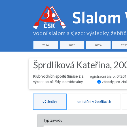
vodní slalom a sjezd: výsledky, žebří
2026
2025
2024
202
Šprdlíková Kateřina, 20
Klub vodních sportů Sušice z.s.
registrační číslo: 04201
výkonnostní třídy neevidovány
zásady pro zis
výsledky
umístění v žebříčcích
Typ závodu