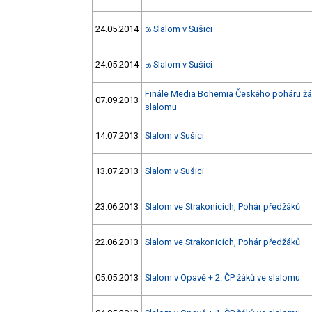
24.05.2014
Slalom v Sušici
56
24.05.2014
Slalom v Sušici
56
Finále Media Bohemia Českého poháru žá
07.09.2013
slalomu
14.07.2013
Slalom v Sušici
13.07.2013
Slalom v Sušici
23.06.2013
Slalom ve Strakonicích, Pohár předžáků
22.06.2013
Slalom ve Strakonicích, Pohár předžáků
05.05.2013
Slalom v Opavě + 2. ČP žáků ve slalomu