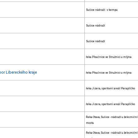
Sušice nádraží - v kempu
Sušice nádraží
Sušice nádraží
řeka Ploučnice ve Stružnici u mlýna
ebor Libereckého kraje
řeka Ploučnice ve Stružnici u mlýna
řeka Jizera, sportovní areál Paraplíčko
řeka Jizera, sportovní areál Paraplíčko
Řeka Otava, Sušice - nádraží u železničn
mostu
Řeka Otava, Sušice - nádraží u železničn