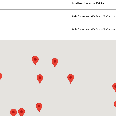
řeka Otava, Strakonice Podskalí
Řeka Otava - nádraží u železničního mos
Řeka Otava - nádraží u železničního mos