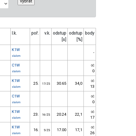
l.k.
poř.
v.k.
odstup
odstup
body
[s]
[%]
K1W
-
slalom
C1W
OČ
0
slalom
K1W
OČ
25.
30.65
34,0
17/ZS
13
slalom
C1W
OČ
0
slalom
K1W
OČ
23.
20.24
22,1
16/ZS
17
slalom
K1W
OČ
16.
17.00
17,1
5/ZS
26
slalom