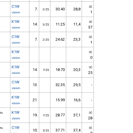
C1W
OČ
7.
30.40
28,8
2/ZS
1
slalom
K1W
OČ
14.
11.25
11,4
3/ZS
37
slalom
C1W
OČ
7.
24.62
23,3
2/ZS
1
slalom
K1W
OČ
0
slalom
K1W
OČ
14.
18.70
20,3
7/ZS
25
slalom
C1W
13.
32.35
29,5
-
slalom
K1W
21.
15.99
16,6
-
slalom
K1W
ího
OČ
19.
28.77
37,1
7/ZS
28
slalom
C1W
ího
OČ
10.
37.71
37,4
5/ZS