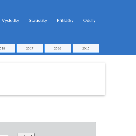
Výsledky
Statistiky
Přihlášky
Oddíly
018
2017
2016
2015