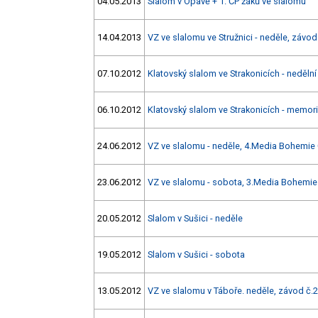
04.05.2013
Slalom v Opavě + 1. ČP žáků ve slalomu
14.04.2013
VZ ve slalomu ve Stružnici - neděle, závod
07.10.2012
Klatovský slalom ve Strakonicích - neděln
06.10.2012
Klatovský slalom ve Strakonicích - memori
24.06.2012
VZ ve slalomu - neděle, 4.Media Bohemie 
23.06.2012
VZ ve slalomu - sobota, 3.Media Bohemie
20.05.2012
Slalom v Sušici - neděle
19.05.2012
Slalom v Sušici - sobota
13.05.2012
VZ ve slalomu v Táboře. neděle, závod č.2