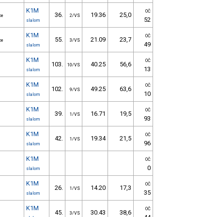
K1M
OČ
36.
19.36
25,0
ce
2/VS
52
slalom
K1M
OČ
55.
21.09
23,7
ce
3/VS
49
slalom
K1M
OČ
103.
40.25
56,6
10/VS
13
slalom
K1M
OČ
102.
49.25
63,6
9/VS
10
slalom
K1M
OČ
39.
16.71
19,5
1/VS
93
slalom
K1M
OČ
42.
19.34
21,5
1/VS
96
slalom
K1M
OČ
0
slalom
K1M
OČ
26.
14.20
17,3
1/VS
35
slalom
K1M
OČ
45.
30.43
38,6
3/VS