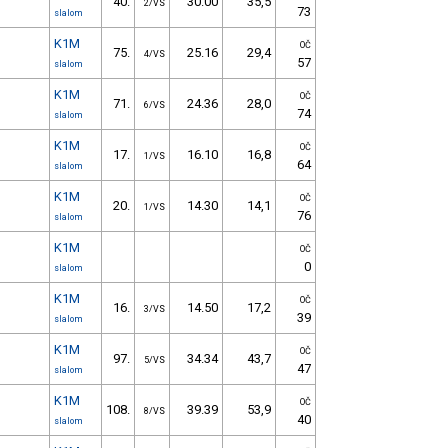
40.
30.00
35,5
2/VS
73
slalom
K1M
OČ
75.
25.16
29,4
4/VS
57
slalom
K1M
OČ
71.
24.36
28,0
6/VS
74
slalom
K1M
OČ
17.
16.10
16,8
1/VS
64
slalom
K1M
OČ
20.
14.30
14,1
1/VS
76
slalom
K1M
OČ
0
slalom
K1M
OČ
16.
14.50
17,2
3/VS
39
slalom
K1M
OČ
97.
34.34
43,7
5/VS
47
slalom
K1M
OČ
108.
39.39
53,9
8/VS
40
slalom