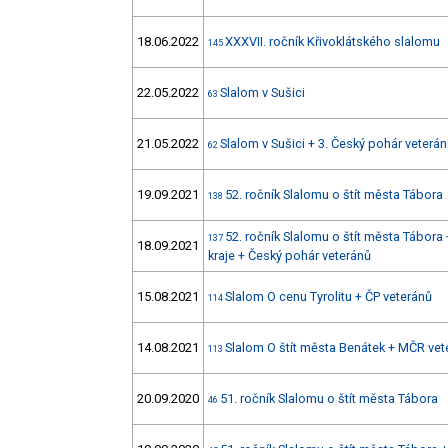
18.06.2022
XXXVII. ročník Křivoklátského slalomu
145
22.05.2022
Slalom v Sušici
63
21.05.2022
Slalom v Sušici + 3. Český pohár veterá
62
19.09.2021
52. ročník Slalomu o štít města Tábora
138
52. ročník Slalomu o štít města Tábora
137
18.09.2021
kraje + Český pohár veteránů
15.08.2021
Slalom O cenu Tyrolitu + ČP veteránů
114
14.08.2021
Slalom O štít města Benátek + MČR vet
113
20.09.2020
51. ročník Slalomu o štít města Tábora
46