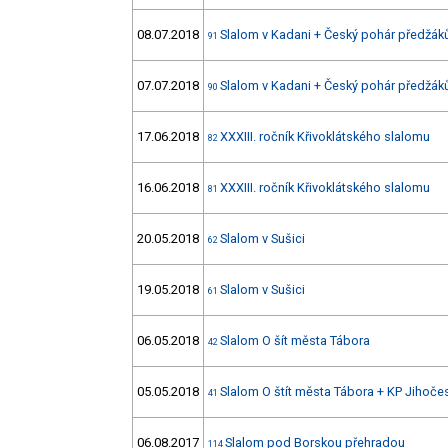
08.07.2018
Slalom v Kadani + Český pohár předžák
91
07.07.2018
Slalom v Kadani + Český pohár předžák
90
17.06.2018
XXXIII. ročník Křivoklátského slalomu
82
16.06.2018
XXXIII. ročník Křivoklátského slalomu
81
20.05.2018
Slalom v Sušici
62
19.05.2018
Slalom v Sušici
61
06.05.2018
Slalom O šít města Tábora
42
05.05.2018
Slalom O štít města Tábora + KP Jihoče
41
06.08.2017
Slalom pod Borskou přehradou
114