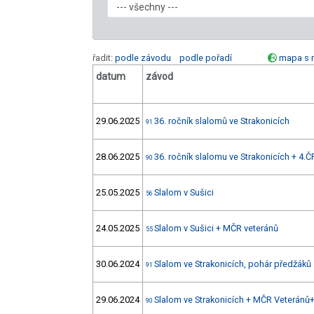
řadit:
podle závodu
podle pořadí
mapa s 
datum
závod
29.06.2025
36. ročník slalomů ve Strakonicích
91
28.06.2025
36. ročník slalomu ve Strakonicích + 4.Č
90
25.05.2025
Slalom v Sušici
56
24.05.2025
Slalom v Sušici + MČR veteránů
55
30.06.2024
Slalom ve Strakonicích, pohár předžáků
91
29.06.2024
Slalom ve Strakonicích + MČR Veteránů
90