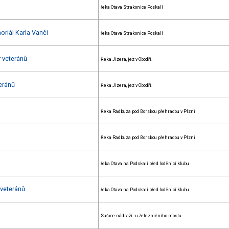
řeka Otava Strakonice Poskalí
oriál Karla Vanči
řeka Otava Strakonice Poskalí
r veteránů
Řeka Jizera, jez v Obodři.
eránů
Řeka Jizera, jez v Obodři.
Řeka Radbuza pod Borskou přehradou v Plzni
Řeka Radbuza pod Borskou přehradou v Plzni
řeka Otava na Podskalí před loděnicí klubu
 veteránů
řeka Otava na Podskalí před loděnicí klubu
Sušice nádraží - u železničního mostu