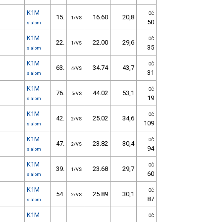
K1M
OČ
15.
16.60
20,8
1/VS
50
slalom
K1M
OČ
22.
22.00
29,6
1/VS
35
slalom
K1M
OČ
63.
34.74
43,7
4/VS
31
slalom
K1M
OČ
76.
44.02
53,1
5/VS
19
slalom
K1M
OČ
42.
25.02
34,6
2/VS
109
slalom
K1M
OČ
47.
23.82
30,4
2/VS
94
slalom
K1M
OČ
39.
23.68
29,7
1/VS
60
slalom
K1M
OČ
54.
25.89
30,1
2/VS
87
slalom
K1M
OČ