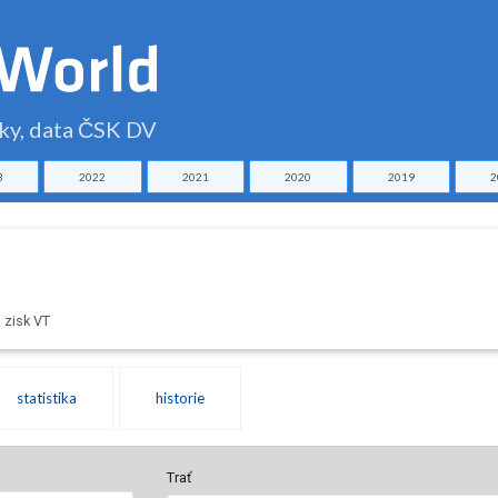
čky, data ČSK DV
3
2022
2021
2020
2019
2
 zisk VT
statistika
historie
Trať