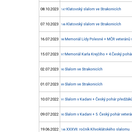
08.10.2023
Klatovský slalom ve Strakonicích
147
07.10.2023
Klatovský slalom ve Strakonicích
146
16.07.2023
Memoriál Lídy Polesné + MČR veteránů
98
15.07.2023
Memoriál Karla Krejčího + 4.Český poh
97
02.07.2023
Slalom ve Strakonicích
90
01.07.2023
Slalom ve Strakonicích
89
10.07.2022
Slalom v Kadani + Český pohár předžák
91
09.07.2022
Slalom v Kadani + 5. Český pohár veter
90
19.06.2022
XXXVII. ročník Křivoklátského slalomu
146