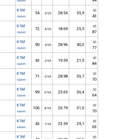
44
slalom
K1M
OČ
54.
28.54
35,9
3/VS
43
slalom
K1M
OČ
72.
18.69
25,5
4/VS
87
slalom
K1M
OČ
90.
28.96
40,3
5/VS
77
slalom
K1M
OČ
43.
19.59
21,5
2/VS
84
slalom
K1M
OČ
71.
28.98
33,7
2/VS
70
slalom
K1M
OČ
99.
25.65
30,4
6/VS
64
slalom
K1M
OČ
106.
26.79
31,0
8/VS
70
slalom
K1M
OČ
43.
23.59
29,1
1/VS
63
slalom
K1M
OČ