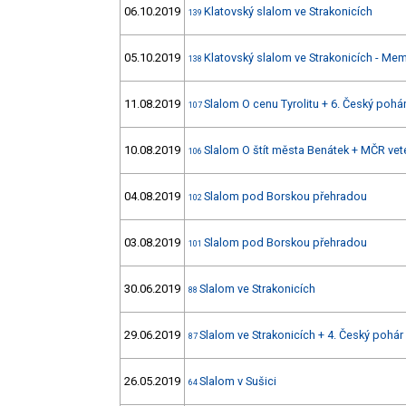
06.10.2019
Klatovský slalom ve Strakonicích
139
05.10.2019
Klatovský slalom ve Strakonicích - Mem
138
11.08.2019
Slalom O cenu Tyrolitu + 6. Český pohá
107
10.08.2019
Slalom O štít města Benátek + MČR vet
106
04.08.2019
Slalom pod Borskou přehradou
102
03.08.2019
Slalom pod Borskou přehradou
101
30.06.2019
Slalom ve Strakonicích
88
29.06.2019
Slalom ve Strakonicích + 4. Český pohár
87
26.05.2019
Slalom v Sušici
64