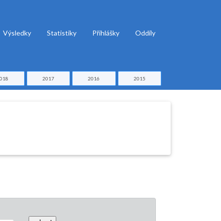
Výsledky
Statistiky
Přihlášky
Oddíly
018
2017
2016
2015