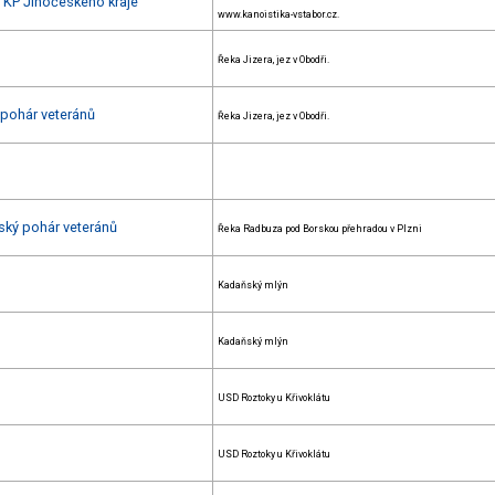
+ KP Jihočeského kraje
www.kanoistika-vstabor.cz.
Řeka Jizera, jez v Obodři.
 pohár veteránů
Řeka Jizera, jez v Obodři.
ský pohár veteránů
Řeka Radbuza pod Borskou přehradou v Plzni
Kadaňský mlýn
Kadaňský mlýn
USD Roztoky u Křivoklátu
USD Roztoky u Křivoklátu