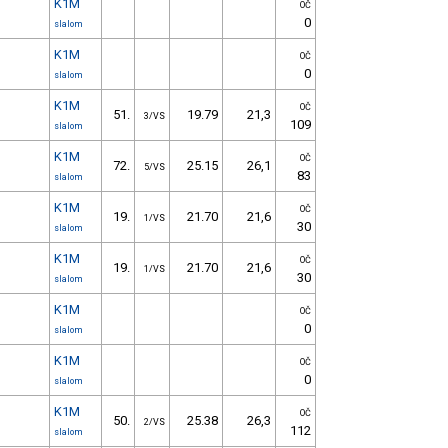
K1M
OČ
0
slalom
K1M
OČ
0
slalom
K1M
OČ
51.
19.79
21,3
3/VS
109
slalom
K1M
OČ
72.
25.15
26,1
5/VS
83
slalom
K1M
OČ
19.
21.70
21,6
1/VS
30
slalom
K1M
OČ
19.
21.70
21,6
1/VS
30
slalom
K1M
OČ
0
slalom
K1M
OČ
0
slalom
K1M
OČ
50.
25.38
26,3
2/VS
112
slalom