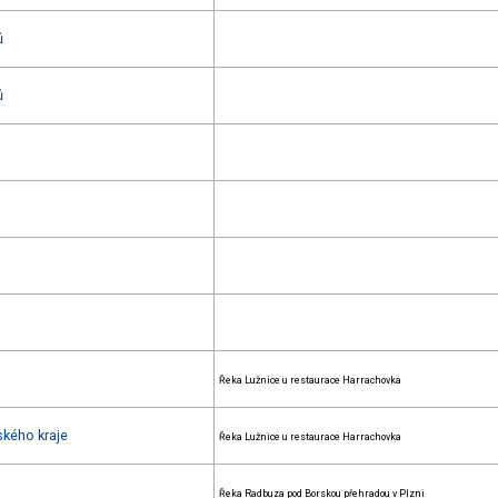
ů
ů
Řeka Lužnice u restaurace Harrachovka
ského kraje
Řeka Lužnice u restaurace Harrachovka
Řeka Radbuza pod Borskou přehradou v Plzni