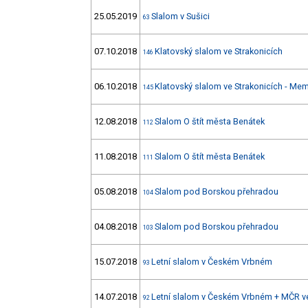
25.05.2019
Slalom v Sušici
63
07.10.2018
Klatovský slalom ve Strakonicích
146
06.10.2018
Klatovský slalom ve Strakonicích - Mem
145
12.08.2018
Slalom O štít města Benátek
112
11.08.2018
Slalom O štít města Benátek
111
05.08.2018
Slalom pod Borskou přehradou
104
04.08.2018
Slalom pod Borskou přehradou
103
15.07.2018
Letní slalom v Českém Vrbném
93
14.07.2018
Letní slalom v Českém Vrbném + MČR v
92