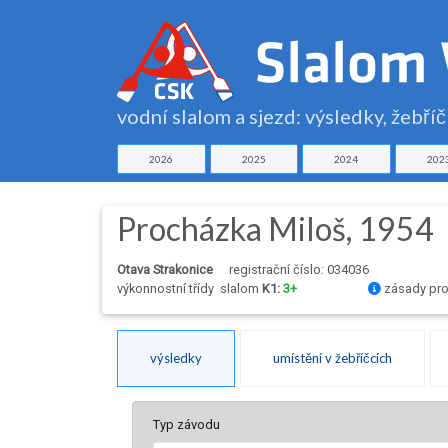
vodní slalom a sjezd: výsledky, žebří
2026
2025
2024
202
Procházka Miloš, 1954
Otava Strakonice
registrační číslo: 034036
výkonnostní třídy
slalom
K1:
3+
zásady pro
výsledky
umístění v žebříčcích
Typ závodu