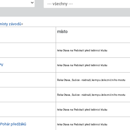
místy závodů
<
místo
řeka Otava na Podskalí před loděnicí klubu
PV
řeka Otava na Podskalí před loděnicí klubu
Řeka Otava , Sušice - nádraží, kemp u železničního mostu
Řeka Otava , Sušice - nádraží, kemp u železničního mostu
řeka Otava na Podskalí před loděnicí klubu
+Pohár předžáků
řeka Otava na Podskalí před loděnicí klubu