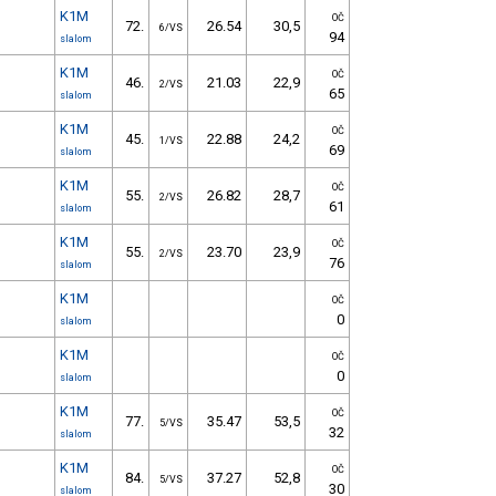
K1M
OČ
72.
26.54
30,5
6/VS
94
slalom
K1M
OČ
46.
21.03
22,9
2/VS
65
slalom
K1M
OČ
45.
22.88
24,2
1/VS
69
slalom
K1M
OČ
55.
26.82
28,7
2/VS
61
slalom
K1M
OČ
55.
23.70
23,9
2/VS
76
slalom
K1M
OČ
0
slalom
K1M
OČ
0
slalom
K1M
OČ
77.
35.47
53,5
5/VS
32
slalom
K1M
OČ
84.
37.27
52,8
5/VS
30
slalom