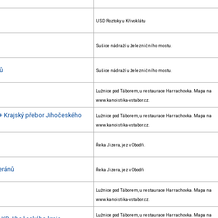
USD Roztoky u Křivoklátu
Sušice nádraží u železničního mostu.
nů
Sušice nádraží u železničního mostu.
Lužnice pod Táborem, u restaurace Harrachovka. Mapa na
www.kanoistika-vstabor.cz.
 + Krajský přebor Jihočeského
Lužnice pod Táborem, u restaurace Harrachovka. Mapa na
www.kanoistika-vstabor.cz.
Řeka Jizera, jez v Obodři.
eránů
Řeka Jizera, jez v Obodři
Lužnice pod Táborem, u restaurace Harrachovka. Mapa na
www.kanoistika-vstabor.cz.
Lužnice pod Táborem, u restaurace Harrachovka. Mapa na