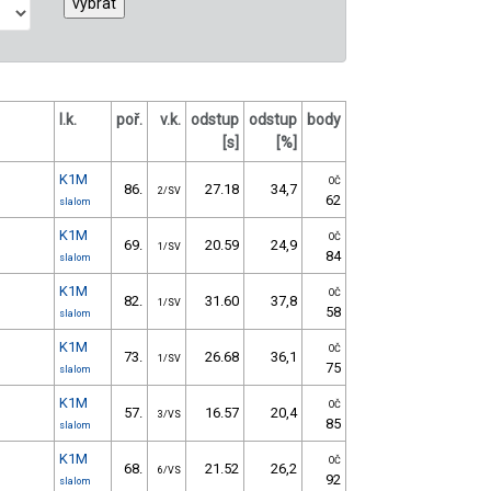
l.k.
poř.
v.k.
odstup
odstup
body
[s]
[%]
K1M
OČ
86.
27.18
34,7
2/SV
62
slalom
K1M
OČ
69.
20.59
24,9
1/SV
84
slalom
K1M
OČ
82.
31.60
37,8
1/SV
58
slalom
K1M
OČ
73.
26.68
36,1
1/SV
75
slalom
K1M
OČ
57.
16.57
20,4
3/VS
85
slalom
K1M
OČ
68.
21.52
26,2
6/VS
92
slalom