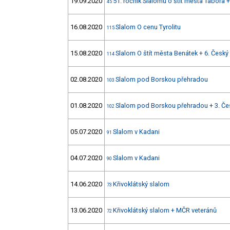
19.09.2020
51. ročník Slalomu o štít města Tábora 
45
16.08.2020
Slalom O cenu Tyrolitu
115
15.08.2020
Slalom O štít města Benátek + 6. Český
114
02.08.2020
Slalom pod Borskou přehradou
103
01.08.2020
Slalom pod Borskou přehradou + 3. Če
102
05.07.2020
Slalom v Kadani
91
04.07.2020
Slalom v Kadani
90
14.06.2020
Křivoklátský slalom
73
13.06.2020
Křivoklátský slalom + MČR veteránů
72