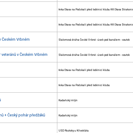
řeka Otava na Podskalí před loděnicí klubu KK Otava Strakoni
řeka Otava na Podskalí před loděnicí klubu KK Otava Strakoni
 v Českém Vrbném
Slalomová dráha České Vrbné - úsek pod kanálem - soutok
ár veteránů v Českém Vrbném
Slalomová dráha České Vrbné - úsek pod kanálem - soutok
řeka Otava na Podskalí před loděnicí klubu
řeka Otava na Podskalí před loděnicí klubu
ů
Kadaňský mlýn
ánů + Český pohár předžáků
Kadaňský mlýn
USD Roztoky u Křivoklátu