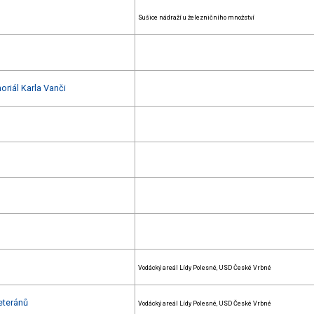
Sušice nádraží u železničního množství
oriál Karla Vanči
Vodácký areál Lídy Polesné, USD České Vrbné
eteránů
Vodácký areál Lídy Polesné, USD České Vrbné