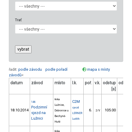
Trať
řadit:
podle závodu
podle pořadí
mapa s místy
závodů
<
datum
závod
místo
l.k.
poř.
v.k.
odstup
odstup
[s]
[%]
řeka
C2M
146
Lužnice,
Podzimní
sjezd
18.10.2014
6.
105.00
9,8
Dobronice u
2/V
sjezd na
LERNER
Bechyně-
Lužnici
Luděk
Hutě
řeka