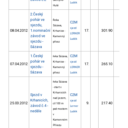
Bechyně-
Luděk
Hutě
2.Český
pohár ve
Řeka
C2M
sjezdu,
Sázava,
sjezd
08.04.2012
1.nominační
17.
301.90
27,2
Krhanice -
LERNER
závod ve
Kamenný
Luděk
sjezdu -
přívoz
Sázava
1.Český
C2M
řeka Sázava,
pohár ve
Krhanice -
sjezd
07.04.2012
17.
265.10
23,3
sjezdu -
Kamenný
LERNER
Sázava
přívoz
Luděk
řeka Sázava
- start v
Krhanicích
Sjezd v
C2M
nad jezem,
Krhanicích,
sjezd
25.03.2012
9.
217.40
19,0
cíl 100 m
závod č.4 -
Lerner
pod mostem
neděle
Luděk
v
Kamenném
Přívozu