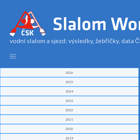
vodní slalom a sjezd: výsledky, žebříčky, data
2026
2025
2024
2023
2022
2021
2020
2019