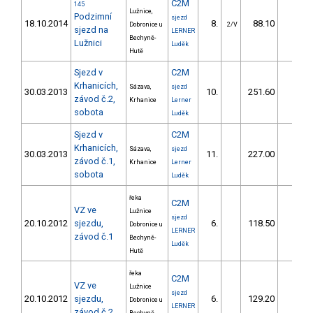
C2M
145
Lužnice,
Podzimní
sjezd
18.10.2014
8.
88.10
8,1
Dobronice u
2/V
sjezd na
LERNER
Bechyně-
Lužnici
Luděk
Hutě
Sjezd v
C2M
Krhanicích,
Sázava,
sjezd
30.03.2013
10.
251.60
23,2
závod č.2,
Krhanice
Lerner
sobota
Luděk
Sjezd v
C2M
Krhanicích,
Sázava,
sjezd
30.03.2013
11.
227.00
20,6
závod č.1,
Krhanice
Lerner
sobota
Luděk
řeka
C2M
VZ ve
Lužnice
sjezd
20.10.2012
sjezdu,
6.
118.50
10,4
Dobronice u
LERNER
závod č.1
Bechyně-
Luděk
Hutě
řeka
C2M
VZ ve
Lužnice
sjezd
20.10.2012
sjezdu,
6.
129.20
11,4
Dobronice u
LERNER
závod č.2