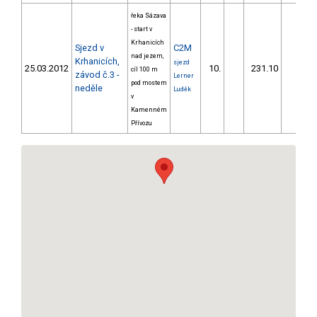
řeka Sázava
- start v
Krhanicích
Sjezd v
C2M
nad jezem,
Krhanicích,
sjezd
25.03.2012
10.
231.10
20,2
cíl 100 m
závod č.3 -
Lerner
pod mostem
neděle
Luděk
v
Kamenném
Přívozu