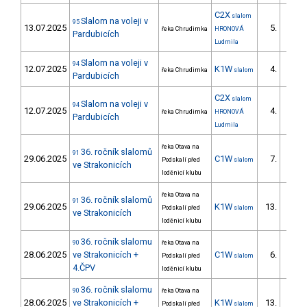
C2X
slalom
Slalom na voleji v
95
13.07.2025
5.
řeka Chrudimka
HRONOVÁ
2/ZS
Pardubicích
Ludmila
Slalom na voleji v
94
12.07.2025
K1W
4.
řeka Chrudimka
slalom
2/ZS
Pardubicích
C2X
slalom
Slalom na voleji v
94
12.07.2025
4.
řeka Chrudimka
HRONOVÁ
1/ZS
Pardubicích
Ludmila
řeka Otava na
36. ročník slalomů
91
29.06.2025
C1W
7.
Podskalí před
slalom
3/ZS
ve Strakonicích
loděnicí klubu
řeka Otava na
36. ročník slalomů
91
29.06.2025
K1W
13.
Podskalí před
slalom
4/ZS
ve Strakonicích
loděnicí klubu
36. ročník slalomu
90
řeka Otava na
28.06.2025
ve Strakonicích +
C1W
6.
Podskalí před
slalom
4/ZS
4.ČPV
loděnicí klubu
36. ročník slalomu
90
řeka Otava na
28.06.2025
ve Strakonicích +
K1W
13.
Podskalí před
slalom
5/ZS