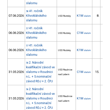
slalomu
41. ročník
58
07.06.2026
Křivoklátského
K1W
8.
USD Roztoky
slalom
5/DM
slalomu
41. ročník
57
06.06.2026
Křivoklátského
C1W
USD Roztoky
slalom
slalomu
41. ročník
57
06.06.2026
Křivoklátského
K1W
USD Roztoky
slalom
slalomu
2. Národní
56
kvalifikační závod ve
USD Roudnice
31.05.2026
slalomu v Roudnici
C1W
15.
slalom
4/DM
nad Labem
n.L. + 5.nominační
závod RDJ + 2. ČPJ
2. Národní
56
kvalifikační závod ve
USD Roudnice
31.05.2026
slalomu v Roudnici
K1W
slalom
nad Labem
n.L. + 5.nominační
závod RDJ + 2. ČPJ