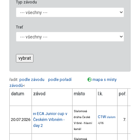
Typ závodu
Trať
řadit:
podle závodu
podle pořadí
mapa s místy
závodů
<
datum
závod
místo
l.k.
poř.
v.k.
Slalomová
ECA Junior cup v
89
C1W
dráha České
slalom
20.07.2026
Českém Vrbném -
7.
Vrbné - hlavní
-U16
day 2
kanál
Slalomová