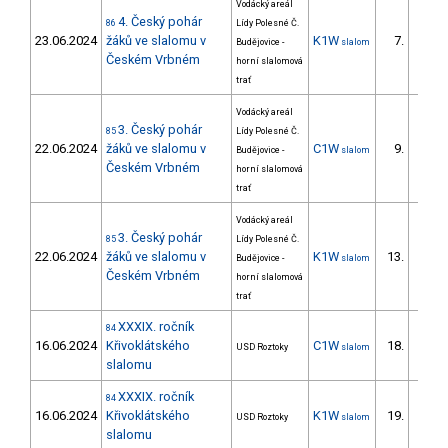
Vodácký areál
4. Český pohár
86
Lídy Polesné Č.
23.06.2024
žáků ve slalomu v
K1W
7.
Budějovice -
slalom
7/ZS
Českém Vrbném
horní slalomová
trať
Vodácký areál
3. Český pohár
85
Lídy Polesné Č.
22.06.2024
žáků ve slalomu v
C1W
9.
Budějovice -
slalom
9/ZS
Českém Vrbném
horní slalomová
trať
Vodácký areál
3. Český pohár
85
Lídy Polesné Č.
22.06.2024
žáků ve slalomu v
K1W
13.
Budějovice -
slalom
13/ZS
Českém Vrbném
horní slalomová
trať
XXXIX. ročník
84
16.06.2024
Křivoklátského
C1W
18.
USD Roztoky
slalom
slalomu
XXXIX. ročník
84
16.06.2024
Křivoklátského
K1W
19.
USD Roztoky
slalom
slalomu