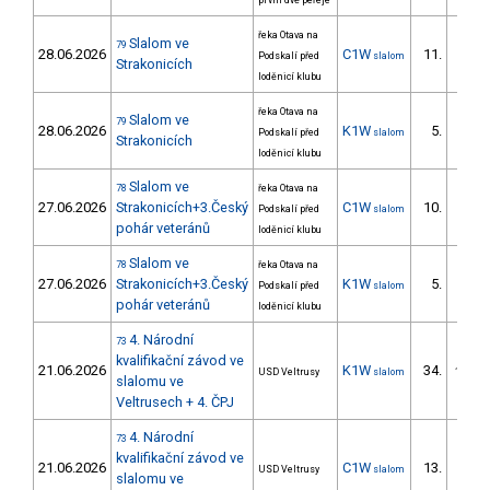
první dvě peřeje
řeka Otava na
Slalom ve
79
28.06.2026
C1W
11.
Podskalí před
slalom
5/DM
Strakonicích
loděnicí klubu
řeka Otava na
Slalom ve
79
28.06.2026
K1W
5.
Podskalí před
slalom
2/DM
Strakonicích
loděnicí klubu
Slalom ve
78
řeka Otava na
27.06.2026
Strakonicích+3.Český
C1W
10.
Podskalí před
slalom
4/DM
pohár veteránů
loděnicí klubu
Slalom ve
78
řeka Otava na
27.06.2026
Strakonicích+3.Český
K1W
5.
Podskalí před
slalom
3/DM
pohár veteránů
loděnicí klubu
4. Národní
73
kvalifikační závod ve
21.06.2026
K1W
34.
USD Veltrusy
slalom
12/DM
slalomu ve
Veltrusech + 4. ČPJ
4. Národní
73
kvalifikační závod ve
21.06.2026
C1W
13.
USD Veltrusy
slalom
5/DM
slalomu ve