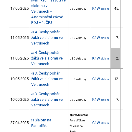
kvalifikační závod ve
slalomu ve
17.05.2025
K1W
45.
USD Veltrusy
slalom
6/ZS
Veltrusech +
4.nominační závod
RDJ + 1. ČPJ
4. Český pohár
49
11.05.2025
žáků ve slalomu ve
C1W
7.
USD Veltrusy
slalom
7/ZS
Veltrusech
4. Český pohár
49
11.05.2025
žáků ve slalomu ve
K1W
2.
USD Veltrusy
slalom
2/ZS
Veltrusech
3. Český pohár
48
10.05.2025
žáků ve slalomu ve
C1W
12.
USD Veltrusy
slalom
10/ZS
Veltrusech
3. Český pohár
48
10.05.2025
žáků ve slalomu ve
K1W
7.
USD Veltrusy
slalom
7/ZS
Veltrusech
sportovní areál
Slalom na
38
Paraplíčko u
27.04.2025
C1W
slalom
Paraplíčku
Železného
Brodu