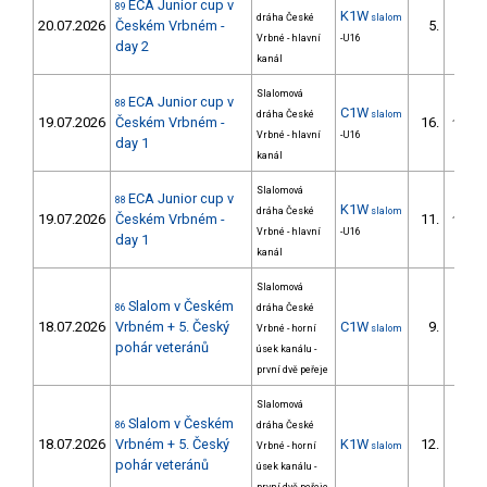
ECA Junior cup v
89
K1W
dráha České
slalom
20.07.2026
Českém Vrbném -
5.
Vrbné - hlavní
-U16
day 2
kanál
Slalomová
ECA Junior cup v
88
C1W
dráha České
slalom
19.07.2026
Českém Vrbném -
16.
16/DM
Vrbné - hlavní
-U16
day 1
kanál
Slalomová
ECA Junior cup v
88
K1W
dráha České
slalom
19.07.2026
Českém Vrbném -
11.
11/DM
Vrbné - hlavní
-U16
day 1
kanál
Slalomová
Slalom v Českém
86
dráha České
18.07.2026
Vrbném + 5. Český
C1W
9.
Vrbné - horní
slalom
6/DM
pohár veteránů
úsek kanálu -
první dvě peřeje
Slalomová
Slalom v Českém
86
dráha České
18.07.2026
Vrbném + 5. Český
K1W
12.
Vrbné - horní
slalom
4/DM
pohár veteránů
úsek kanálu -