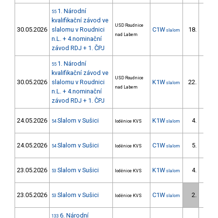
1. Národní
55
kvalifikační závod ve
USD Roudnice
30.05.2026
slalomu v Roudnici
C1W
18.
slalom
5/DM
nad Labem
n.L. + 4.nominační
závod RDJ + 1. ČPJ
1. Národní
55
kvalifikační závod ve
USD Roudnice
30.05.2026
slalomu v Roudnici
K1W
22.
slalom
9/DM
nad Labem
n.L. + 4.nominační
závod RDJ + 1. ČPJ
24.05.2026
Slalom v Sušici
K1W
4.
54
loděnice KVS
slalom
3/DM
24.05.2026
Slalom v Sušici
C1W
5.
54
loděnice KVS
slalom
3/DM
23.05.2026
Slalom v Sušici
K1W
4.
53
loděnice KVS
slalom
3/DM
23.05.2026
Slalom v Sušici
C1W
2.
53
loděnice KVS
slalom
2/DM
6. Národní
133