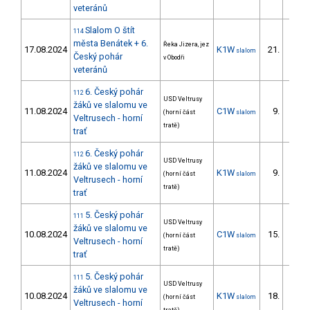
veteránů
Slalom O štít
114
města Benátek + 6.
Řeka Jizera, jez
17.08.2024
K1W
21.
slalom
6/ZS
Český pohár
v Obodři
veteránů
6. Český pohár
112
USD Veltrusy
žáků ve slalomu ve
11.08.2024
C1W
9.
(horní část
slalom
9/ZS
Veltrusech - horní
tratě)
trať
6. Český pohár
112
USD Veltrusy
žáků ve slalomu ve
11.08.2024
K1W
9.
(horní část
slalom
9/ZS
Veltrusech - horní
tratě)
trať
5. Český pohár
111
USD Veltrusy
žáků ve slalomu ve
10.08.2024
C1W
15.
(horní část
slalom
14/ZS
Veltrusech - horní
tratě)
trať
5. Český pohár
111
USD Veltrusy
žáků ve slalomu ve
10.08.2024
K1W
18.
(horní část
slalom
15/ZS
Veltrusech - horní