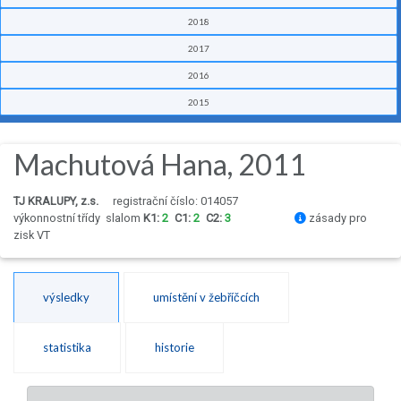
2018
2017
2016
2015
Machutová Hana, 2011
TJ KRALUPY, z.s.
registrační číslo: 014057
výkonnostní třídy
slalom
K1:
2
C1:
2
C2:
3
zásady pro
zisk VT
výsledky
umístění v žebříčcích
statistika
historie