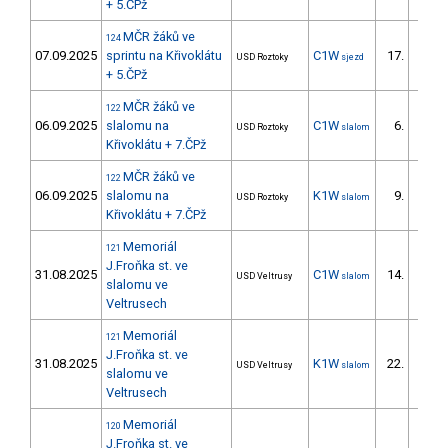
+ 5.ČPž
MČR žáků ve
124
07.09.2025
sprintu na Křivoklátu
C1W
17.
USD Roztoky
sjezd
12/ZS
+ 5.ČPž
MČR žáků ve
122
06.09.2025
slalomu na
C1W
6.
USD Roztoky
slalom
6/ZS
Křivoklátu + 7.ČPž
MČR žáků ve
122
06.09.2025
slalomu na
K1W
9.
USD Roztoky
slalom
7/ZS
Křivoklátu + 7.ČPž
Memoriál
121
J.Froňka st. ve
31.08.2025
C1W
14.
USD Veltrusy
slalom
8/ZS
slalomu ve
Veltrusech
Memoriál
121
J.Froňka st. ve
31.08.2025
K1W
22.
USD Veltrusy
slalom
6/ZS
slalomu ve
Veltrusech
Memoriál
120
J.Froňka st. ve