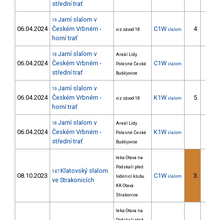
střední trať
Jarní slalom v
19
06.04.2024
Českém Vrbném -
C1W
4.
viz závod 18
slalom
4/ZS
horní trať
Jarní slalom v
18
Areál Lídy
06.04.2024
Českém Vrbném -
C1W
Polesné České
slalom
střední trať
Budějovice
Jarní slalom v
19
06.04.2024
Českém Vrbném -
K1W
5.
viz závod 18
slalom
4/ZS
horní trať
Jarní slalom v
18
Areál Lídy
06.04.2024
Českém Vrbném -
K1W
Polesné České
slalom
střední trať
Budějovice
řeka Otava na
Podskalí před
Klatovský slalom
147
08.10.2023
C1W
3.
loděnicí klubu
slalom
1/ZM
ve Strakonicích
KK Otava
Strakonice
řeka Otava na