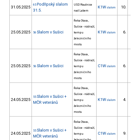
Podřipský slalom
65
USD Roudnice
31.05.2025
K1W
10.
slalom
2/ZS
31.5.
nad Labem
Řeka Otava ,
Sušice - nádraží,
25.05.2025
Slalom v Sušici
K1W
6.
56
kemp u
slalom
2/ZS
železničního
mostu
Řeka Otava ,
Sušice - nádraží,
25.05.2025
Slalom v Sušici
C1W
6.
56
kemp u
slalom
2/ZS
železničního
mostu
Řeka Otava ,
Sušice - nádraží,
Slalom v Sušici +
55
24.05.2025
K1W
4.
kemp u
slalom
1/ZS
MČR veteránů
železničního
mostu
Řeka Otava ,
Sušice - nádraží,
Slalom v Sušici +
55
24.05.2025
C1W
9.
kemp u
slalom
4/ZS
MČR veteránů
železničního