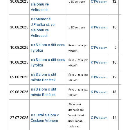
30.08.2025
C1W
12.
USD Veltrusy
slalom
5/ZS
slalomu ve
Veltrusech
Memoriál
120
J.Froňka st. ve
30.08.2025
K1W
18.
USD Veltrusy
slalom
3/ZS
slalomu ve
Veltrusech
Slalom o štít cenu
104
Řeka Jizera, jez
10.08.2025
C1W
5.
slalom
3/ZS
Tyrolitu
v Obodři.
Slalom o štít cenu
104
Řeka Jizera, jez
10.08.2025
K1W
10.
slalom
4/ZS
Tyrolitu
v Obodři.
Slalom o štít
103
Řeka Jizera, jez
09.08.2025
C1W
19.
slalom
9/ZS
města Benátek
v Obodři
Slalom o štít
103
Řeka Jizera, jez
09.08.2025
K1W
13.
slalom
4/ZS
města Benátek
v Obodři
Slalomová
dráha České
Letní slalom v
102
Vrbné - dolní
27.07.2025
C1W
14.
slalom
Českém Vrbném
úsek kanálu -
molo nad