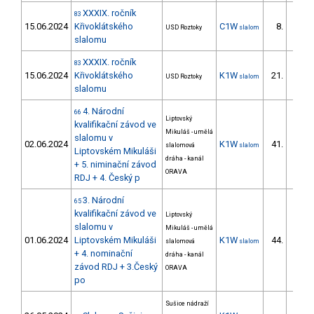
XXXIX. ročník
83
15.06.2024
Křivoklátského
C1W
8.
USD Roztoky
slalom
slalomu
XXXIX. ročník
83
15.06.2024
Křivoklátského
K1W
21.
USD Roztoky
slalom
slalomu
4. Národní
66
Liptovský
kvalifikační závod ve
Mikuláš - umělá
slalomu v
02.06.2024
K1W
41.
slalomová
slalom
10/ZS
Liptovském Mikuláši
dráha - kanál
+ 5. niminační závod
ORAVA
RDJ + 4. Český p
3. Národní
65
kvalifikační závod ve
Liptovský
slalomu v
Mikuláš - umělá
01.06.2024
Liptovském Mikuláši
K1W
44.
slalomová
slalom
8/ZS
+ 4. nominační
dráha - kanál
závod RDJ + 3.Český
ORAVA
po
Sušice nádraží