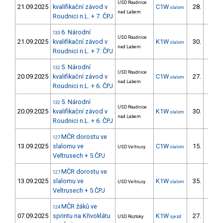
USD Roudnice
21.09.2025
kvalifikační závod v
C1W
28.
slalom
8/ZS
nad Labem
Roudnici n.L. + 7. ČPJ
6. Národní
133
USD Roudnice
21.09.2025
kvalifikační závod v
K1W
30.
slalom
6/ZS
nad Labem
Roudnici n.L. + 7. ČPJ
5. Národní
132
USD Roudnice
20.09.2025
kvalifikační závod v
C1W
27.
slalom
6/ZS
nad Labem
Roudnici n.L. + 6. ČPJ
5. Národní
132
USD Roudnice
20.09.2025
kvalifikační závod v
K1W
30.
slalom
5/ZS
nad Labem
Roudnici n.L. + 6. ČPJ
MČR dorostu ve
127
13.09.2025
slalomu ve
C1W
15.
USD Veltrusy
slalom
4/ZS
Veltrusech + 5.ČPJ
MČR dorostu ve
127
13.09.2025
slalomu ve
K1W
35.
USD Veltrusy
slalom
8/ZS
Veltrusech + 5.ČPJ
MČR žáků ve
124
07.09.2025
sprintu na Křivoklátu
K1W
27.
USD Roztoky
sjezd
17/ZS