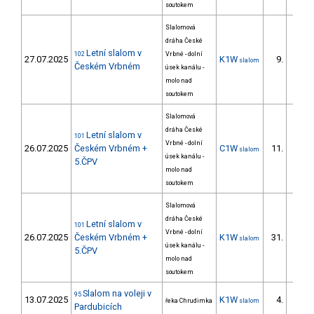
soutokem
Slalomová
dráha České
Letní slalom v
102
Vrbné - dolní
27.07.2025
K1W
9.
slalom
Českém Vrbném
úsek kanálu -
molo nad
soutokem
Slalomová
dráha České
Letní slalom v
101
Vrbné - dolní
26.07.2025
Českém Vrbném +
C1W
11.
slalom
úsek kanálu -
5.ČPV
molo nad
soutokem
Slalomová
dráha České
Letní slalom v
101
Vrbné - dolní
26.07.2025
Českém Vrbném +
K1W
31.
slalom
úsek kanálu -
5.ČPV
molo nad
soutokem
Slalom na voleji v
95
13.07.2025
K1W
4.
řeka Chrudimka
slalom
2/ZS
Pardubicích