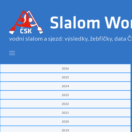
vodní slalom a sjezd: výsledky, žebříčky, data
2026
2025
2024
2023
2022
2021
2020
2019