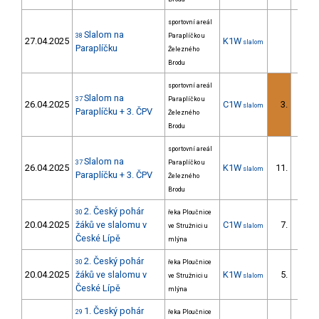
sportovní areál
Slalom na
38
Paraplíčko u
27.04.2025
K1W
slalom
Paraplíčku
Železného
Brodu
sportovní areál
Slalom na
37
Paraplíčko u
26.04.2025
C1W
3.
slalom
3/ZS
Paraplíčku + 3. ČPV
Železného
Brodu
sportovní areál
Slalom na
37
Paraplíčko u
26.04.2025
K1W
11.
slalom
4/ZS
Paraplíčku + 3. ČPV
Železného
Brodu
2. Český pohár
30
řeka Ploučnice
20.04.2025
žáků ve slalomu v
C1W
7.
ve Stružnici u
slalom
7/ZS
České Lípě
mlýna
2. Český pohár
30
řeka Ploučnice
20.04.2025
žáků ve slalomu v
K1W
5.
ve Stružnici u
slalom
5/ZS
České Lípě
mlýna
1. Český pohár
29
řeka Ploučnice