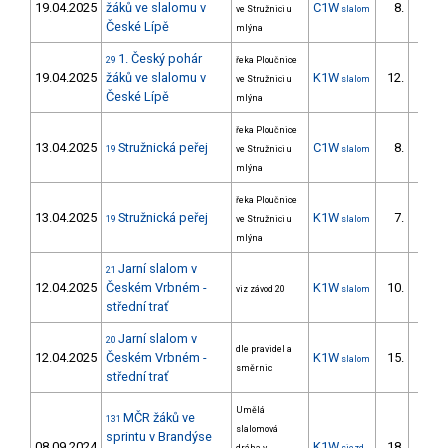
19.04.2025
žáků ve slalomu v
C1W
8.
ve Stružnici u
slalom
7/ZS
České Lípě
mlýna
1. Český pohár
29
řeka Ploučnice
19.04.2025
žáků ve slalomu v
K1W
12.
ve Stružnici u
slalom
10/ZS
České Lípě
mlýna
řeka Ploučnice
13.04.2025
Stružnická peřej
C1W
8.
19
ve Stružnici u
slalom
8/ZS
mlýna
řeka Ploučnice
13.04.2025
Stružnická peřej
K1W
7.
19
ve Stružnici u
slalom
6/ZS
mlýna
Jarní slalom v
21
12.04.2025
Českém Vrbném -
K1W
10.
viz závod 20
slalom
1/ZS
střední trať
Jarní slalom v
20
dle pravidel a
12.04.2025
Českém Vrbném -
K1W
15.
slalom
směrnic
střední trať
Umělá
MČR žáků ve
131
slalomová
sprintu v Brandýse
08.09.2024
K1W
18.