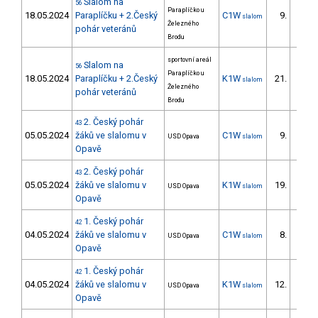
Slalom na
56
Paraplíčko u
18.05.2024
Paraplíčku + 2.Český
C1W
9.
slalom
4/ZS
Železného
pohár veteránů
Brodu
sportovní areál
Slalom na
56
Paraplíčko u
18.05.2024
Paraplíčku + 2.Český
K1W
21.
slalom
6/ZS
Železného
pohár veteránů
Brodu
2. Český pohár
43
05.05.2024
žáků ve slalomu v
C1W
9.
USD Opava
slalom
9/ZS
Opavě
2. Český pohár
43
05.05.2024
žáků ve slalomu v
K1W
19.
USD Opava
slalom
16/ZS
Opavě
1. Český pohár
42
04.05.2024
žáků ve slalomu v
C1W
8.
USD Opava
slalom
8/ZS
Opavě
1. Český pohár
42
04.05.2024
žáků ve slalomu v
K1W
12.
USD Opava
slalom
12/ZS
Opavě