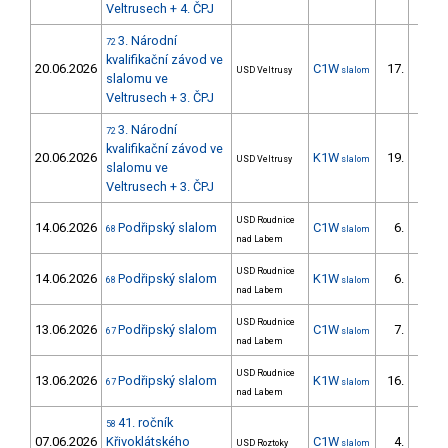
Veltrusech + 4. ČPJ
3. Národní
72
kvalifikační závod ve
20.06.2026
C1W
17.
USD Veltrusy
slalom
4/DM
slalomu ve
Veltrusech + 3. ČPJ
3. Národní
72
kvalifikační závod ve
20.06.2026
K1W
19.
USD Veltrusy
slalom
6/DM
slalomu ve
Veltrusech + 3. ČPJ
USD Roudnice
14.06.2026
Podřipský slalom
C1W
6.
68
slalom
1/DM
nad Labem
USD Roudnice
14.06.2026
Podřipský slalom
K1W
6.
68
slalom
2/DM
nad Labem
USD Roudnice
13.06.2026
Podřipský slalom
C1W
7.
67
slalom
2/DM
nad Labem
USD Roudnice
13.06.2026
Podřipský slalom
K1W
16.
67
slalom
6/DM
nad Labem
41. ročník
58
07.06.2026
Křivoklátského
C1W
4.
USD Roztoky
slalom
3/DM