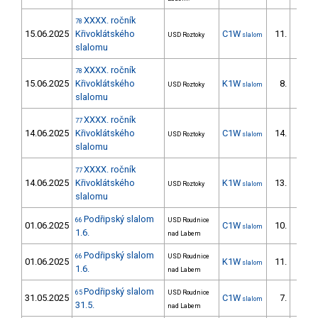
XXXX. ročník
78
15.06.2025
Křivoklátského
C1W
11.
USD Roztoky
slalom
slalomu
XXXX. ročník
78
15.06.2025
Křivoklátského
K1W
8.
USD Roztoky
slalom
1/ZS
slalomu
XXXX. ročník
77
14.06.2025
Křivoklátského
C1W
14.
USD Roztoky
slalom
slalomu
XXXX. ročník
77
14.06.2025
Křivoklátského
K1W
13.
USD Roztoky
slalom
slalomu
Podřipský slalom
66
USD Roudnice
01.06.2025
C1W
10.
slalom
4/ZS
1.6.
nad Labem
Podřipský slalom
66
USD Roudnice
01.06.2025
K1W
11.
slalom
3/ZS
1.6.
nad Labem
Podřipský slalom
65
USD Roudnice
31.05.2025
C1W
7.
slalom
3/ZS
31.5.
nad Labem