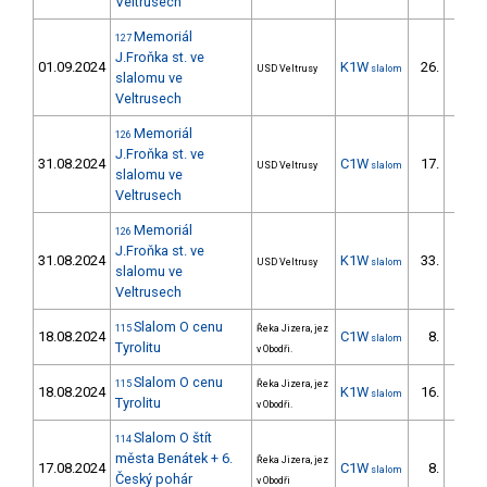
Veltrusech
Memoriál
127
J.Froňka st. ve
01.09.2024
K1W
26.
USD Veltrusy
slalom
6/ZS
slalomu ve
Veltrusech
Memoriál
126
J.Froňka st. ve
31.08.2024
C1W
17.
USD Veltrusy
slalom
6/ZS
slalomu ve
Veltrusech
Memoriál
126
J.Froňka st. ve
31.08.2024
K1W
33.
USD Veltrusy
slalom
8/ZS
slalomu ve
Veltrusech
Slalom O cenu
115
Řeka Jizera, jez
18.08.2024
C1W
8.
slalom
4/ZS
Tyrolitu
v Obodři.
Slalom O cenu
115
Řeka Jizera, jez
18.08.2024
K1W
16.
slalom
5/ZS
Tyrolitu
v Obodři.
Slalom O štít
114
města Benátek + 6.
Řeka Jizera, jez
17.08.2024
C1W
8.
slalom
4/ZS
Český pohár
v Obodři