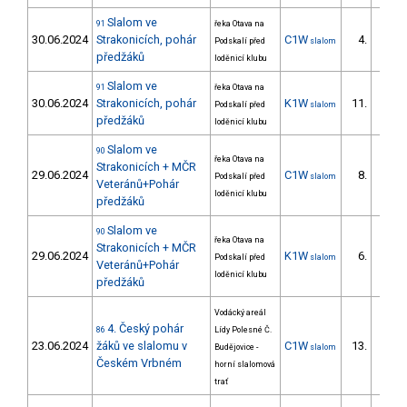
Slalom ve
91
řeka Otava na
30.06.2024
Strakonicích, pohár
C1W
4.
Podskalí před
slalom
1/ZS
předžáků
loděnicí klubu
Slalom ve
91
řeka Otava na
30.06.2024
Strakonicích, pohár
K1W
11.
Podskalí před
slalom
2/ZS
předžáků
loděnicí klubu
Slalom ve
90
řeka Otava na
Strakonicích + MČR
29.06.2024
C1W
8.
Podskalí před
slalom
2/ZS
Veteránů+Pohár
loděnicí klubu
předžáků
Slalom ve
90
řeka Otava na
Strakonicích + MČR
29.06.2024
K1W
6.
Podskalí před
slalom
1/ZS
Veteránů+Pohár
loděnicí klubu
předžáků
Vodácký areál
4. Český pohár
86
Lídy Polesné Č.
23.06.2024
žáků ve slalomu v
C1W
13.
Budějovice -
slalom
12/ZS
Českém Vrbném
horní slalomová
trať