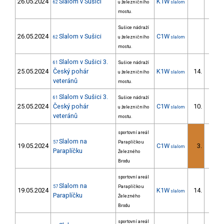
26.05.2024
Slalom v Sušici
K1W
62
u železničního
slalom
mostu.
Sušice nádraží
26.05.2024
Slalom v Sušici
C1W
62
u železničního
slalom
mostu.
Slalom v Sušici 3.
61
Sušice nádraží
25.05.2024
Český pohár
K1W
14.
u železničního
slalom
6/ZS
veteránů
mostu.
Slalom v Sušici 3.
61
Sušice nádraží
25.05.2024
Český pohár
C1W
10.
u železničního
slalom
5/ZS
veteránů
mostu.
sportovní areál
Slalom na
57
Paraplíčko u
19.05.2024
C1W
3.
slalom
2/ZS
Paraplíčku
Železného
Brodu
sportovní areál
Slalom na
57
Paraplíčko u
19.05.2024
K1W
14.
slalom
5/ZS
Paraplíčku
Železného
Brodu
sportovní areál