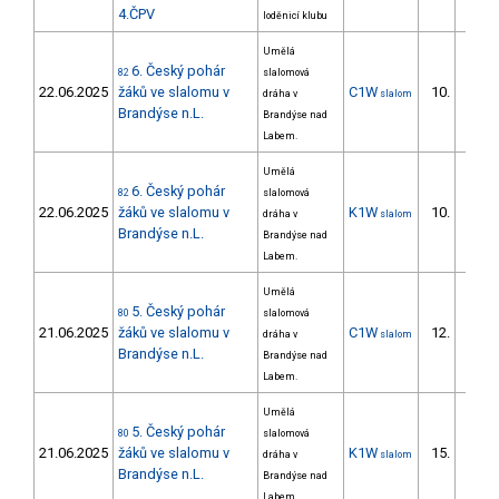
4.ČPV
loděnicí klubu
Umělá
6. Český pohár
82
slalomová
22.06.2025
žáků ve slalomu v
C1W
10.
dráha v
slalom
9/ZS
Brandýse n.L.
Brandýse nad
Labem.
Umělá
6. Český pohár
82
slalomová
22.06.2025
žáků ve slalomu v
K1W
10.
dráha v
slalom
7/ZS
Brandýse n.L.
Brandýse nad
Labem.
Umělá
5. Český pohár
80
slalomová
21.06.2025
žáků ve slalomu v
C1W
12.
dráha v
slalom
10/ZS
Brandýse n.L.
Brandýse nad
Labem.
Umělá
5. Český pohár
80
slalomová
21.06.2025
žáků ve slalomu v
K1W
15.
dráha v
slalom
10/ZS
Brandýse n.L.
Brandýse nad
Labem.