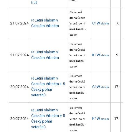
tratě)
trať
Slalomová
dráha České
Letní slalom v
97
21.07.2024
C1W
7.
Vrbné - dolní
slalom
Českém Vrbném
úsek kanálu -
soutok
Slalomová
dráha České
Letní slalom v
97
21.07.2024
K1W
9.
Vrbné - dolní
slalom
2/ZS
Českém Vrbném
úsek kanálu -
soutok
Slalomová
Letní slalom v
96
dráha České
Českém Vrbném + 5.
20.07.2024
C1W
17.
Vrbné - dolní
slalom
5/ZS
Český pohár
úsek kanálu -
veteránů
soutok
Slalomová
Letní slalom v
96
dráha České
Českém Vrbném + 5.
20.07.2024
K1W
17.
Vrbné - dolní
slalom
Český pohár
úsek kanálu -
veteránů
soutok