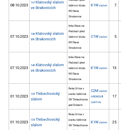
Podskalí před
Klatovský slalom
147
08.10.2023
K1W
7.
loděnicí klubu
slalom
1/ZM
ve Strakonicích
KK Otava
Strakonice
řeka Otava na
Podskalí před
Klatovský slalom
146
07.10.2023
C1W
5.
loděnicí klubu
slalom
2/ZM
ve Strakonicích
KK Otava
Strakonice
řeka Otava na
Podskalí před
Klatovský slalom
146
07.10.2023
K1W
13.
loděnicí klubu
slalom
2/ZM
ve Strakonicích
KK Otava
Strakonice
Řeka Orlice v
C2M
slalom
Třebechovický
139
úseku loděnice
01.10.2023
17.
HRONOVÁ
2/ZM
slalom
SK Třebechovice
Ludmila
pod Orebem
Řeka Orlice v
Třebechovický
139
úseku loděnice
01.10.2023
K1W
25.
slalom
4/ZM
slalom
SK Třebechovice