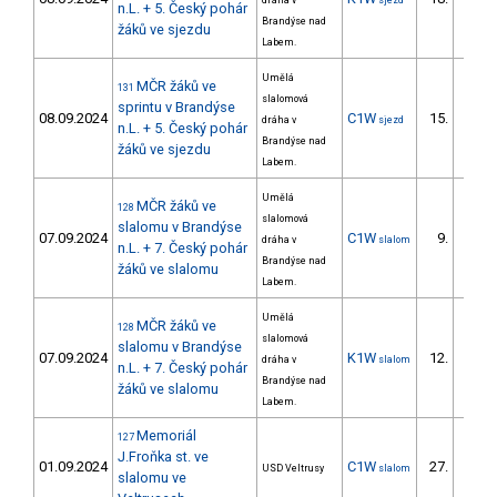
dráha v
sjezd
18/ZS
n.L. + 5. Český pohár
Brandýse nad
žáků ve sjezdu
Labem.
Umělá
MČR žáků ve
131
slalomová
sprintu v Brandýse
08.09.2024
C1W
15.
dráha v
sjezd
13/ZS
n.L. + 5. Český pohár
Brandýse nad
žáků ve sjezdu
Labem.
Umělá
MČR žáků ve
128
slalomová
slalomu v Brandýse
07.09.2024
C1W
9.
dráha v
slalom
9/ZS
n.L. + 7. Český pohár
Brandýse nad
žáků ve slalomu
Labem.
Umělá
MČR žáků ve
128
slalomová
slalomu v Brandýse
07.09.2024
K1W
12.
dráha v
slalom
11/ZS
n.L. + 7. Český pohár
Brandýse nad
žáků ve slalomu
Labem.
Memoriál
127
J.Froňka st. ve
01.09.2024
C1W
27.
USD Veltrusy
slalom
13/ZS
slalomu ve