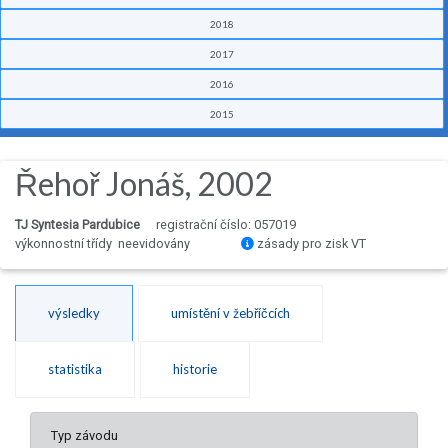
2018
2017
2016
2015
Řehoř Jonáš, 2002
TJ Syntesia Pardubice
registrační číslo: 057019
výkonnostní třídy neevidovány
zásady pro zisk VT
výsledky
umístění v žebříčcích
statistika
historie
Typ závodu