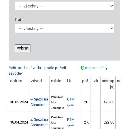
Trať
řadit:
podle závodu
podle pořadí
mapa s místy
závodů
<
datum
závod
místo
l.k.
poř.
v.k.
odstup
odstu
[s]
[%
Pardubice,
Sjezd na
C1M
64
30.05.2024
20.
495.00
56,
řeka
Chrudimce
sjezd
Chrudimka
Pardubice,
Sjezd na
K1M
29
18.04.2024
27.
822.80
105,
řeka
Chrudimce
sjezd
Chrudimka