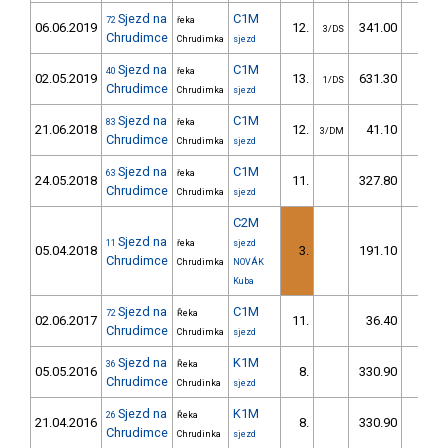
Sjezd na
C1M
72
řeka
06.06.2019
12.
341.00
39,
3/DS
Chrudimce
Chrudimka
sjezd
Sjezd na
C1M
40
řeka
02.05.2019
13.
631.30
74,
1/DS
Chrudimce
Chrudimka
sjezd
Sjezd na
C1M
83
řeka
21.06.2018
12.
41.10
53,
3/DM
Chrudimce
Chrudimka
sjezd
Sjezd na
C1M
63
řeka
24.05.2018
11.
327.80
41,
Chrudimce
Chrudimka
sjezd
C2M
Sjezd na
11
řeka
sjezd
05.04.2018
3.
191.10
15,
Chrudimce
Chrudimka
NOVÁK
Kuba
Sjezd na
C1M
72
Řeka
02.06.2017
11.
36.40
61,
Chrudimce
Chrudimka
sjezd
Sjezd na
K1M
36
Řeka
05.05.2016
8.
330.90
40,
Chrudimce
Chrudinka
sjezd
Sjezd na
K1M
26
Řeka
21.04.2016
8.
330.90
40,
Chrudimce
Chrudinka
sjezd