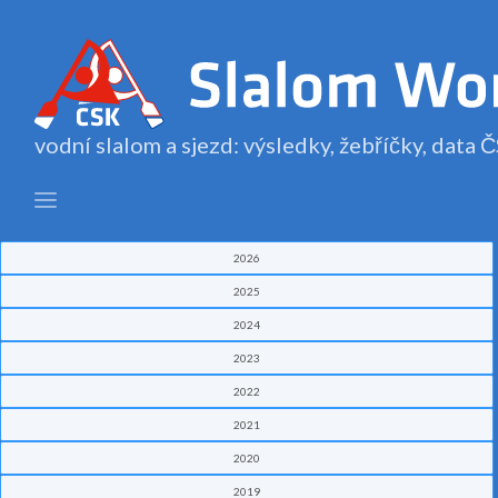
vodní slalom a sjezd: výsledky, žebříčky, data
2026
2025
2024
2023
2022
2021
2020
2019