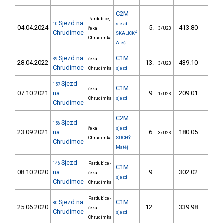
C2M
Pardubice,
Sjezd na
10
sjezd
04.04.2024
5.
413.80
49,
řeka
3/U23
Chrudimce
SKALICKÝ
Chrudimka
Aleš
Sjezd na
C1M
39
řeka
28.04.2022
13.
439.10
54,
3/U23
Chrudimce
Chrudimka
sjezd
Sjezd
157
C1M
řeka
07.10.2021
na
9.
209.01
22,
1/U23
Chrudimka
sjezd
Chrudimce
C2M
Sjezd
156
řeka
sjezd
23.09.2021
na
6.
180.05
18,
3/U23
Chrudimka
SUCHÝ
Chrudimce
Matěj
Sjezd
146
Pardubice -
C1M
08.10.2020
na
9.
302.02
34,
řeka
sjezd
Chrudimce
Chrudimka
Pardubice -
Sjezd na
C1M
80
25.06.2020
12.
339.98
38,
řeka
Chrudimce
sjezd
Chrudimka