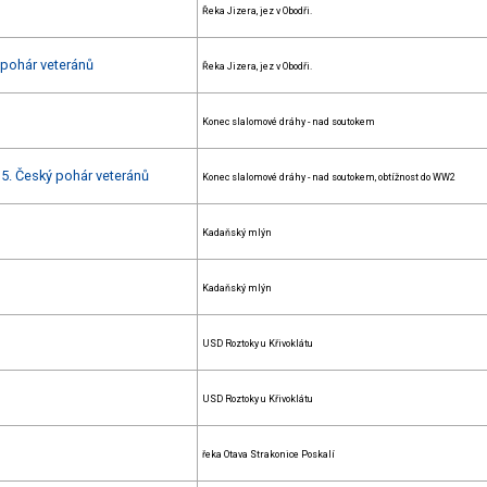
Řeka Jizera, jez v Obodři.
 pohár veteránů
Řeka Jizera, jez v Obodři.
Konec slalomové dráhy - nad soutokem
+ 5. Český pohár veteránů
Konec slalomové dráhy - nad soutokem, obtížnost do WW2
Kadaňský mlýn
Kadaňský mlýn
USD Roztoky u Křivoklátu
USD Roztoky u Křivoklátu
řeka Otava Strakonice Poskalí