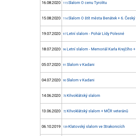
16.08.2020
Slalom O cenu Tyrolitu
115
15.08.2020
Slalom O štít města Benátek + 6. Český
114
19.07.2020
Letní slalom - Pohár Lídy Polesné
97
18.07.2020
Letní slalom - Memoriál Karla Krejčího 
96
05.07.2020
Slalom v Kadani
91
04.07.2020
Slalom v Kadani
90
14.06.2020
Křivoklátský slalom
73
13.06.2020
Křivoklátský slalom + MČR veteránů
72
06.10.2019
Klatovský slalom ve Strakonicích
139