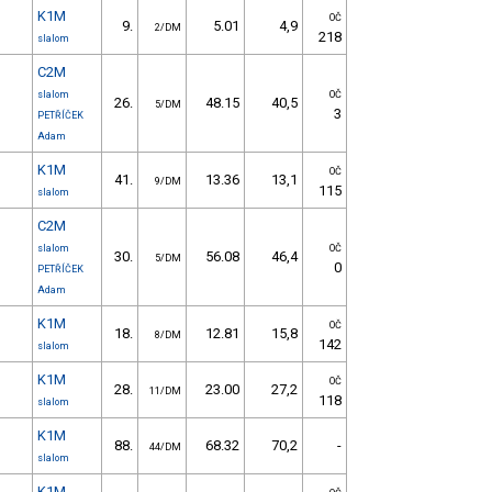
K1M
OČ
9.
5.01
4,9
2/DM
218
slalom
C2M
slalom
OČ
26.
48.15
40,5
5/DM
3
PETŘÍČEK
Adam
K1M
OČ
41.
13.36
13,1
9/DM
115
slalom
C2M
slalom
OČ
30.
56.08
46,4
5/DM
0
PETŘÍČEK
Adam
K1M
OČ
18.
12.81
15,8
8/DM
142
slalom
K1M
OČ
28.
23.00
27,2
11/DM
118
slalom
K1M
88.
68.32
70,2
-
44/DM
slalom
K1M