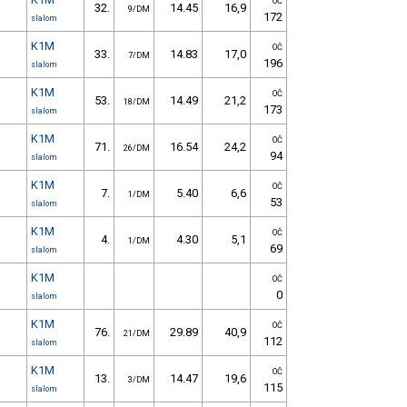
OČ
32.
14.45
16,9
9/DM
172
slalom
K1M
OČ
33.
14.83
17,0
7/DM
196
slalom
K1M
OČ
53.
14.49
21,2
18/DM
173
slalom
K1M
OČ
71.
16.54
24,2
26/DM
94
slalom
K1M
OČ
7.
5.40
6,6
1/DM
53
slalom
K1M
OČ
4.
4.30
5,1
1/DM
69
slalom
K1M
OČ
0
slalom
K1M
OČ
76.
29.89
40,9
21/DM
112
slalom
K1M
OČ
13.
14.47
19,6
3/DM
115
slalom