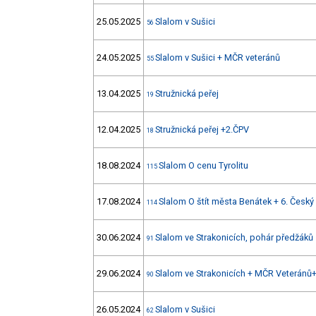
25.05.2025
Slalom v Sušici
56
24.05.2025
Slalom v Sušici + MČR veteránů
55
13.04.2025
Stružnická peřej
19
12.04.2025
Stružnická peřej +2.ČPV
18
18.08.2024
Slalom O cenu Tyrolitu
115
17.08.2024
Slalom O štít města Benátek + 6. Český
114
30.06.2024
Slalom ve Strakonicích, pohár předžáků
91
29.06.2024
Slalom ve Strakonicích + MČR Veteránů
90
26.05.2024
Slalom v Sušici
62