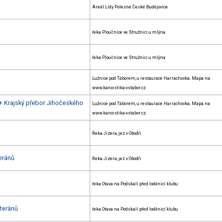
Areál Lídy Polesné České Budějovice
řeka Ploučnice ve Stružnici u mlýna
řeka Ploučnice ve Stružnici u mlýna
Lužnice pod Táborem, u restaurace Harrachovka. Mapa na
www.kanoistika-vstabor.cz.
 + Krajský přebor Jihočeského
Lužnice pod Táborem, u restaurace Harrachovka. Mapa na
www.kanoistika-vstabor.cz.
Řeka Jizera, jez v Obodři.
eránů
Řeka Jizera, jez v Obodři
řeka Otava na Podskalí před loděnicí klubu
eteránů
řeka Otava na Podskalí před loděnicí klubu