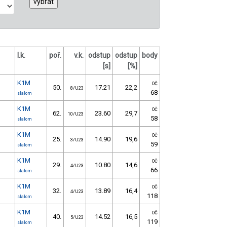
l.k.
poř.
v.k.
odstup
odstup
body
[s]
[%]
K1M
OČ
50.
17.21
22,2
8/U23
68
slalom
K1M
OČ
62.
23.60
29,7
10/U23
58
slalom
K1M
OČ
25.
14.90
19,6
3/U23
59
slalom
K1M
OČ
29.
10.80
14,6
4/U23
66
slalom
K1M
OČ
32.
13.89
16,4
4/U23
118
slalom
K1M
OČ
40.
14.52
16,5
5/U23
119
slalom