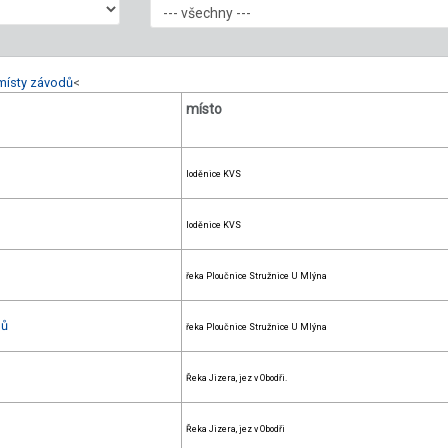
místy závodů
<
místo
loděnice KVS
loděnice KVS
řeka Ploučnice Stružnice U Mlýna
nů
řeka Ploučnice Stružnice U Mlýna
Řeka Jizera, jez v Obodři.
Řeka Jizera, jez v Obodři