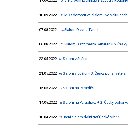
17.09.2022
5. Národní kvalifikační závod v Roudnici
126
10.09.2022
MČR dorostu ve slalomu ve Veltrusech
122
07.08.2022
Slalom O cenu Tyrolitu
104
06.08.2022
Slalom O štít města Benátek + 6. Český
103
22.05.2022
Slalom v Sušici
63
21.05.2022
Slalom v Sušici + 3. Český pohár veterá
62
15.05.2022
Slalom na Paraplíčku
57
14.05.2022
Slalom na Paraplíčku + 2. Český pohár v
56
10.04.2022
Jarní slalom dolní trať České Vrbné
27