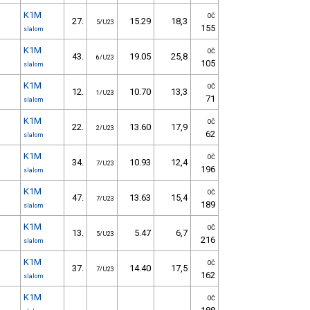
K1M
OČ
27.
15.29
18,3
5/U23
155
slalom
K1M
OČ
43.
19.05
25,8
6/U23
105
slalom
K1M
OČ
12.
10.70
13,3
1/U23
71
slalom
K1M
OČ
22.
13.60
17,9
2/U23
62
slalom
K1M
OČ
34.
10.93
12,4
7/U23
196
slalom
K1M
OČ
47.
13.63
15,4
7/U23
189
slalom
K1M
OČ
13.
5.47
6,7
5/U23
216
slalom
K1M
OČ
37.
14.40
17,5
7/U23
162
slalom
K1M
OČ