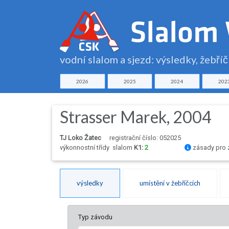
vodní slalom a sjezd: výsledky, žebří
2026
2025
2024
202
Strasser Marek, 2004
TJ Loko Žatec
registrační číslo: 052025
výkonnostní třídy
slalom
K1:
2
zásady pro 
výsledky
umístění v žebříčcích
Typ závodu