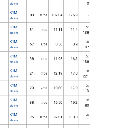
0
slalom
K1M
80.
107.04
125,9
-
26/DS
slalom
K1M
OČ
31.
11.11
11,4
7/DS
138
slalom
K1M
OČ
57.
0.56
0,9
8/DS
97
slalom
K1M
OČ
38.
11.95
16,3
8/DS
136
slalom
K1M
OČ
21.
12.19
17,0
7/DS
221
slalom
K1M
OČ
20.
10.80
12,9
4/DS
113
slalom
K1M
OČ
38.
16.50
19,2
7/DS
80
slalom
K1M
OČ
76.
97.81
130,0
18/DS
11
slalom