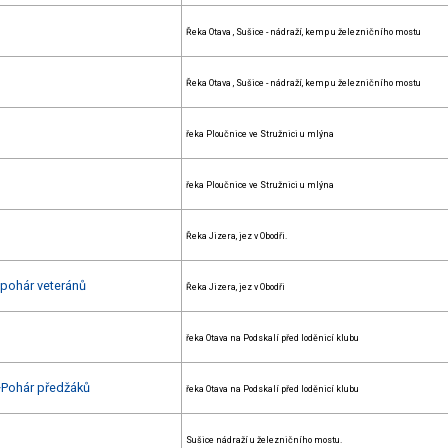
Řeka Otava , Sušice - nádraží, kemp u železničního mostu
Řeka Otava , Sušice - nádraží, kemp u železničního mostu
řeka Ploučnice ve Stružnici u mlýna
řeka Ploučnice ve Stružnici u mlýna
Řeka Jizera, jez v Obodři.
 pohár veteránů
Řeka Jizera, jez v Obodři
řeka Otava na Podskalí před loděnicí klubu
+Pohár předžáků
řeka Otava na Podskalí před loděnicí klubu
Sušice nádraží u železničního mostu.