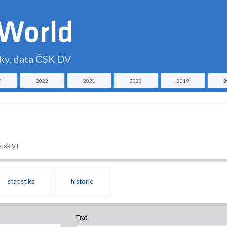
čky, data ČSK DV
3
2022
2021
2020
2019
2
zisk VT
statistika
historie
Trať