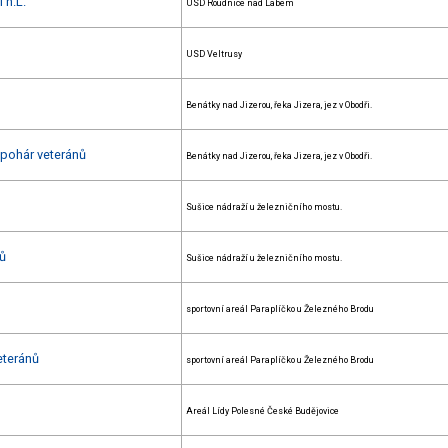
 n.L.
USD Roudnice nad Labem
USD Veltrusy
Benátky nad Jizerou, řeka Jizera, jez v Obodři.
 pohár veteránů
Benátky nad Jizerou, řeka Jizera, jez v Obodři.
Sušice nádraží u železničního mostu.
nů
Sušice nádraží u železničního mostu.
sportovní areál Paraplíčko u Železného Brodu
eteránů
sportovní areál Paraplíčko u Železného Brodu
Areál Lídy Polesné České Budějovice