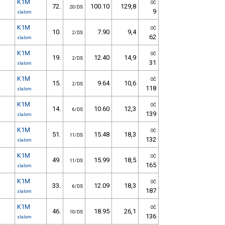
K1M
OČ
72.
100.10
129,8
20/DS
9
slalom
K1M
OČ
10.
7.90
9,4
2/DS
62
slalom
K1M
OČ
19.
12.40
14,9
2/DS
31
slalom
K1M
OČ
15.
9.64
10,6
2/DS
118
slalom
K1M
OČ
14.
10.60
12,3
6/DS
139
slalom
K1M
OČ
51.
15.48
18,3
11/DS
132
slalom
K1M
OČ
49.
15.99
18,5
11/DS
165
slalom
K1M
OČ
33.
12.09
18,3
6/DS
187
slalom
K1M
OČ
46.
18.95
26,1
10/DS
136
slalom