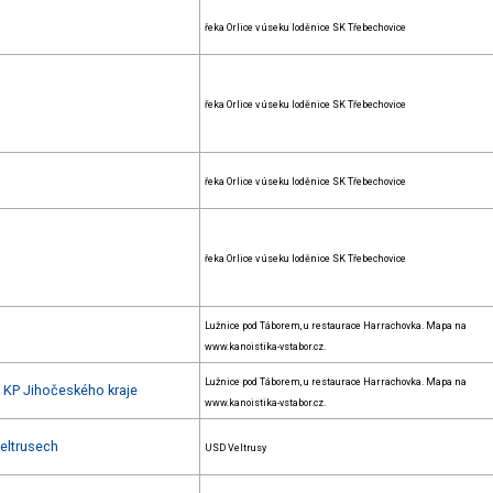
řeka Orlice v úseku loděnice SK Třebechovice
řeka Orlice v úseku loděnice SK Třebechovice
řeka Orlice v úseku loděnice SK Třebechovice
řeka Orlice v úseku loděnice SK Třebechovice
Lužnice pod Táborem, u restaurace Harrachovka. Mapa na
www.kanoistika-vstabor.cz.
Lužnice pod Táborem, u restaurace Harrachovka. Mapa na
+ KP Jihočeského kraje
www.kanoistika-vstabor.cz.
Veltrusech
USD Veltrusy