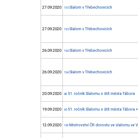
27.09.2020
Slalom v Třebechovicích
135
27.09.2020
Slalom v Třebechovicích
135
26.09.2020
Slalom v Třebechovicích
134
26.09.2020
Slalom v Třebechovicích
134
20.09.2020
51. ročník Slalomu o štít města Tábora
46
19.09.2020
51. ročník Slalomu o štít města Tábora 
45
12.09.2020
Mistrovství ČR dorostu ve slalomu ve 
130