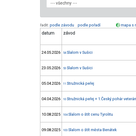
řadit:
podle závodu
podle pořadí
mapa s 
datum
závod
24.05.2026
Slalom v Sušici
54
23.05.2026
Slalom v Sušici
53
05.04.2026
Stružnická peřej
11
04.04.2026
Stružnická peřej + 1.Český pohár veterá
10
10.08.2025
Slalom o štít cenu Tyrolitu
104
09.08.2025
Slalom o štít města Benátek
103