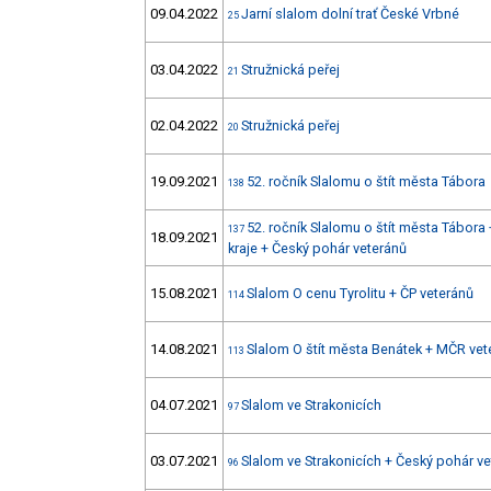
09.04.2022
Jarní slalom dolní trať České Vrbné
25
03.04.2022
Stružnická peřej
21
02.04.2022
Stružnická peřej
20
19.09.2021
52. ročník Slalomu o štít města Tábora
138
52. ročník Slalomu o štít města Tábora
137
18.09.2021
kraje + Český pohár veteránů
15.08.2021
Slalom O cenu Tyrolitu + ČP veteránů
114
14.08.2021
Slalom O štít města Benátek + MČR vet
113
04.07.2021
Slalom ve Strakonicích
97
03.07.2021
Slalom ve Strakonicích + Český pohár v
96