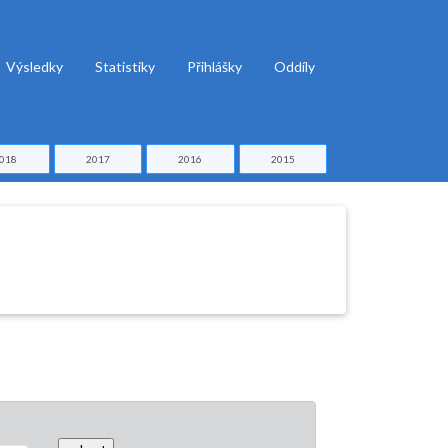
Výsledky
Statistiky
Přihlášky
Oddíly
018
2017
2016
2015