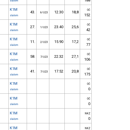
188
slalom
K1M
OČ
43.
12.30
18,8
6/U23
152
slalom
K1M
OČ
27.
23.40
25,6
1/U23
42
slalom
K1M
OČ
11.
15.90
17,2
2/U23
77
slalom
K1M
OČ
58.
22.32
27,1
7/U23
106
slalom
K1M
OČ
41.
17.52
20,8
7/U23
175
slalom
K1M
OČ
0
slalom
K1M
OČ
0
slalom
K1M
NKZ
0
slalom
K1M
NKZ