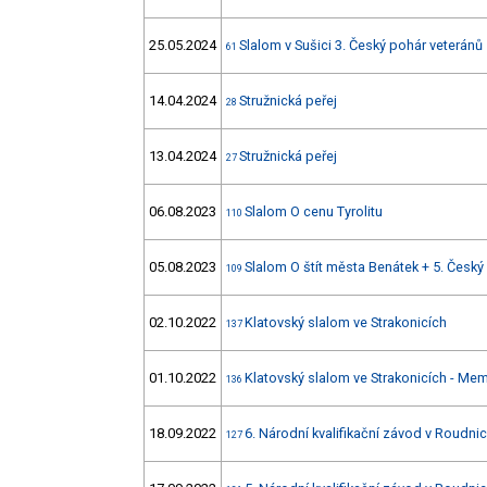
25.05.2024
Slalom v Sušici 3. Český pohár veteránů
61
14.04.2024
Stružnická peřej
28
13.04.2024
Stružnická peřej
27
06.08.2023
Slalom O cenu Tyrolitu
110
05.08.2023
Slalom O štít města Benátek + 5. Český
109
02.10.2022
Klatovský slalom ve Strakonicích
137
01.10.2022
Klatovský slalom ve Strakonicích - Mem
136
18.09.2022
6. Národní kvalifikační závod v Roudnici
127