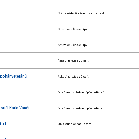
Sušice nádraží u železničního mostu.
Stružnice u České Lípy
Stružnice u České Lípy
Řeka Jizera, jez v Obodři.
 pohár veteránů
Řeka Jizera, jez v Obodři.
řeka Otava na Podskalí před loděnicí klubu
oriál Karla Vanči
řeka Otava na Podskalí před loděnicí klubu
 n.L.
USD Roudnice nad Labem