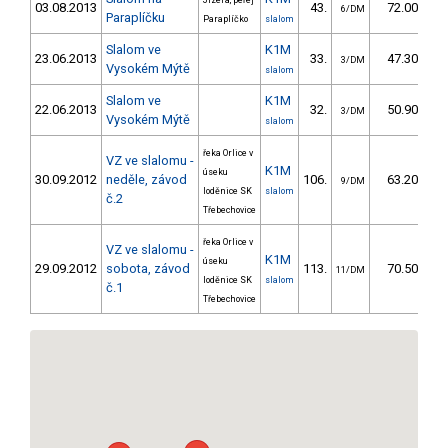
Jizera, peřej
03.08.2013
43.
72.00
6/DM
Paraplíčku
Paraplíčko
slalom
Slalom ve
K1M
23.06.2013
33.
47.30
3/DM
Vysokém Mýtě
slalom
Slalom ve
K1M
22.06.2013
32.
50.90
3/DM
Vysokém Mýtě
slalom
řeka Orlice v
VZ ve slalomu -
K1M
úseku
30.09.2012
neděle, závod
106.
63.20
9/DM
loděnice SK
slalom
č.2
Třebechovice
řeka Orlice v
VZ ve slalomu -
K1M
úseku
29.09.2012
sobota, závod
113.
70.50
11/DM
loděnice SK
slalom
č.1
Třebechovice