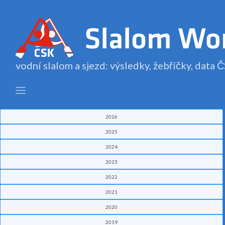
vodní slalom a sjezd: výsledky, žebříčky, data
2026
2025
2024
2023
2022
2021
2020
2019