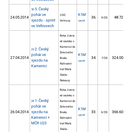
5. Český
50
pohár ve
K1M
USD
24.05.2014
36.
48.72
9/DS
sjezdu - sprint
Veltrusy
sjezd
ve Veltrusech
Řeka Jizera
od soutoku s
Kamenicí do
2. Český
29
Železného
pohár ve
K1M
27.04.2014
34.
324.00
Brodu.
7/DS
sjezdu na
sjezd
Náhradní
Kamenici
trať Malá
Skála -
Rakousy
Řeka Jizera
od soutoku s
1. Český
28
Kamenicí do
pohár ve
Železného
K1M
26.04.2014
sjezdu na
33.
366.60
Brodu.
6/DS
sjezd
Kamenici +
Náhradní
MČR U23
trať Malá
Skála -