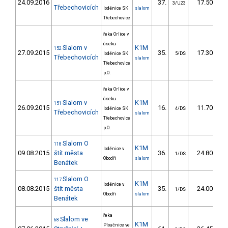
24.09.2016
37.
17.50
3/U23
Třebechovicích
loděnice SK
slalom
Třebechovice
řeka Orlice v
úseku
Slalom v
K1M
152
27.09.2015
35.
17.30
loděnice SK
5/DS
Třebechovicích
slalom
Třebechovice
p.O.
řeka Orlice v
úseku
Slalom v
K1M
151
26.09.2015
16.
11.70
loděnice SK
4/DS
Třebechovicích
slalom
Třebechovice
p.O.
Slalom O
118
K1M
loděnice v
09.08.2015
štít města
36.
24.80
1/DS
Obodři
slalom
Benátek
Slalom O
117
K1M
loděnice v
08.08.2015
štít města
35.
24.00
1/DS
Obodři
slalom
Benátek
řeka
Slalom ve
68
K1M
Ploučnice ve