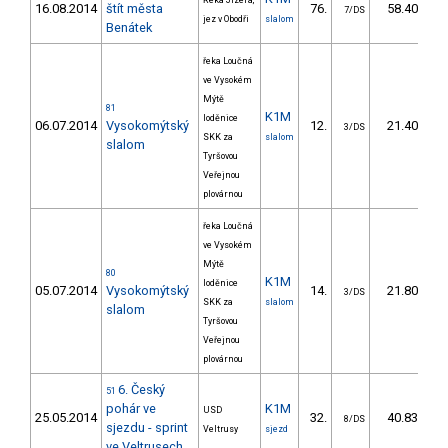
Řeka Jizera,
16.08.2014
štít města
76.
58.40
7/DS
jez v Obodři
slalom
Benátek
řeka Loučná
ve Vysokém
Mýtě
81
K1M
loděnice
06.07.2014
Vysokomýtský
12.
21.40
3/DS
SKK za
slalom
slalom
Tyršovou
Veřejnou
plovárnou
řeka Loučná
ve Vysokém
Mýtě
80
K1M
loděnice
05.07.2014
Vysokomýtský
14.
21.80
3/DS
SKK za
slalom
slalom
Tyršovou
Veřejnou
plovárnou
6. Český
51
pohár ve
K1M
USD
25.05.2014
32.
40.83
8/DS
sjezdu - sprint
Veltrusy
sjezd
ve Veltrusech