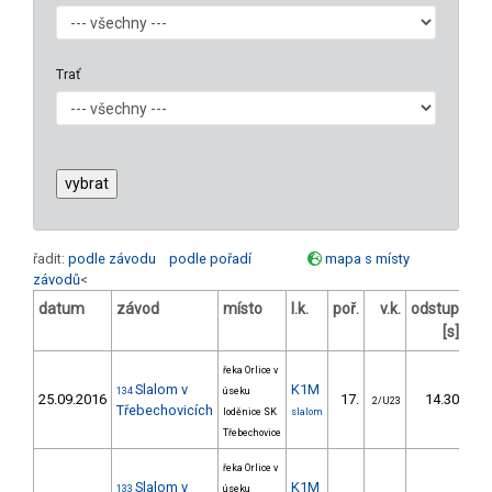
Trať
řadit:
podle závodu
podle pořadí
mapa s místy
závodů
<
datum
závod
místo
l.k.
poř.
v.k.
odstup
od
[s]
řeka Orlice v
Slalom v
K1M
134
úseku
25.09.2016
17.
14.30
2/U23
Třebechovicích
loděnice SK
slalom
Třebechovice
řeka Orlice v
Slalom v
K1M
133
úseku