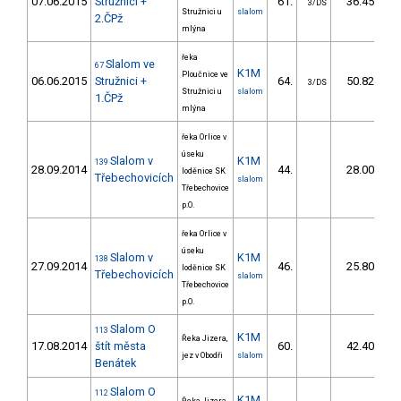
07.06.2015
Stružnici +
61.
36.45
3/DS
Stružnici u
slalom
2.ČPž
mlýna
řeka
Slalom ve
67
K1M
Ploučnice ve
06.06.2015
Stružnici +
64.
50.82
3/DS
Stružnici u
slalom
1.ČPž
mlýna
řeka Orlice v
úseku
Slalom v
K1M
139
28.09.2014
44.
28.00
loděnice SK
Třebechovicích
slalom
Třebechovice
p.O.
řeka Orlice v
úseku
Slalom v
K1M
138
27.09.2014
46.
25.80
loděnice SK
Třebechovicích
slalom
Třebechovice
p.O.
Slalom O
113
K1M
Řeka Jizera,
17.08.2014
štít města
60.
42.40
jez v Obodři
slalom
Benátek
Slalom O
112
K1M