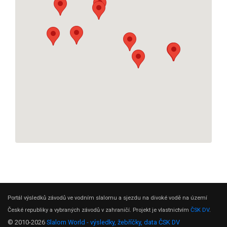
Portál výsledků závodů ve vodním slalomu a sjezdu na divoké vodě na území
České republiky a vybraných závodů v zahraničí. Projekt je vlastnictvím
ČSK DV
.
© 2010-2026
Slalom World - výsledky, žebříčky, data ČSK DV