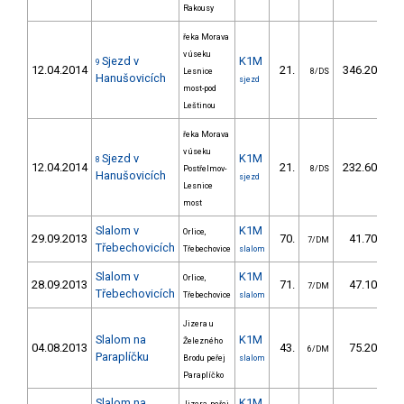
Rakousy
řeka Morava
v úseku
Sjezd v
K1M
9
12.04.2014
21.
346.20
Lesnice
8/DS
Hanušovicích
sjezd
most-pod
Leštinou
řeka Morava
v úseku
Sjezd v
K1M
8
12.04.2014
21.
232.60
Postřelmov-
8/DS
Hanušovicích
sjezd
Lesnice
most
Slalom v
K1M
Orlice,
29.09.2013
70.
41.70
7/DM
Třebechovicích
Třebechovice
slalom
Slalom v
K1M
Orlice,
28.09.2013
71.
47.10
7/DM
Třebechovicích
Třebechovice
slalom
Jizera u
Slalom na
K1M
Železného
04.08.2013
43.
75.20
6/DM
Paraplíčku
Brodu peřej
slalom
Paraplíčko
Slalom na
K1M