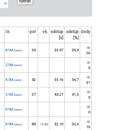
l.k.
poř.
v.k.
odstup
odstup
body
[s]
[%]
OČ
K1M
39.
33.97
39,9
slalom
26
OČ
C1M
slalom
0
OČ
K1M
42.
33.16
36,7
slalom
31
OČ
C1M
37.
44.27
41,5
slalom
0
OČ
K1M
slalom
0
OČ
K1M
89.
32.10
30,4
slalom
11/ZS
16