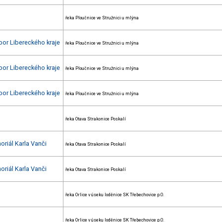
řeka Ploučnice ve Stružnici u mlýna
ebor Libereckého kraje
řeka Ploučnice ve Stružnici u mlýna
ebor Libereckého kraje
řeka Ploučnice ve Stružnici u mlýna
ebor Libereckého kraje
řeka Ploučnice ve Stružnici u mlýna
řeka Otava Strakonice Poskalí
oriál Karla Vanči
řeka Otava Strakonice Poskalí
oriál Karla Vanči
řeka Otava Strakonice Poskalí
řeka Orlice v úseku loděnice SK Třebechovice p.O.
řeka Orlice v úseku loděnice SK Třebechovice p.O.