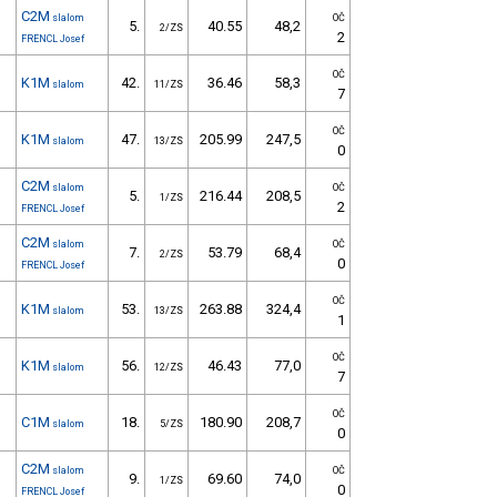
C2M
slalom
OČ
5.
40.55
48,2
2/ZS
2
FRENCL Josef
OČ
K1M
42.
36.46
58,3
slalom
11/ZS
7
OČ
K1M
47.
205.99
247,5
slalom
13/ZS
0
C2M
slalom
OČ
5.
216.44
208,5
1/ZS
2
FRENCL Josef
C2M
slalom
OČ
7.
53.79
68,4
2/ZS
0
FRENCL Josef
OČ
K1M
53.
263.88
324,4
slalom
13/ZS
1
OČ
K1M
56.
46.43
77,0
slalom
12/ZS
7
OČ
C1M
18.
180.90
208,7
slalom
5/ZS
0
C2M
slalom
OČ
9.
69.60
74,0
1/ZS
0
FRENCL Josef