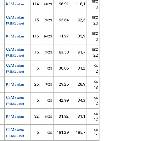
NKZ
K1M
114.
96.91
118,1
slalom
24/ZS
0
C2M
slalom
NKZ
15.
95.64
92,5
3/ZS
20
FRENCL Josef
NKZ
K1M
116.
111.97
135,9
slalom
26/ZS
0
C2M
slalom
NKZ
15.
83.58
91,7
3/ZS
22
FRENCL Josef
C2M
slalom
OČ
6.
38.05
31,2
1/ZS
2
FRENCL Josef
OČ
K1M
26.
29.26
28,9
slalom
7/ZS
13
C2M
slalom
OČ
5.
42.99
34,3
1/ZS
2
FRENCL Josef
OČ
K1M
32.
31.92
31,1
slalom
8/ZS
12
C2M
slalom
OČ
5.
181.29
185,7
1/ZS
1
FRENCL Josef