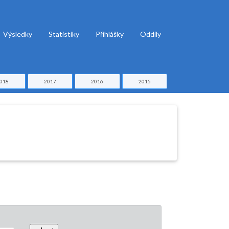
Výsledky
Statistiky
Přihlášky
Oddíly
018
2017
2016
2015