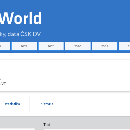
čky, data ČSK DV
3
2022
2021
2020
2019
2
6
k VT
statistika
historie
Trať