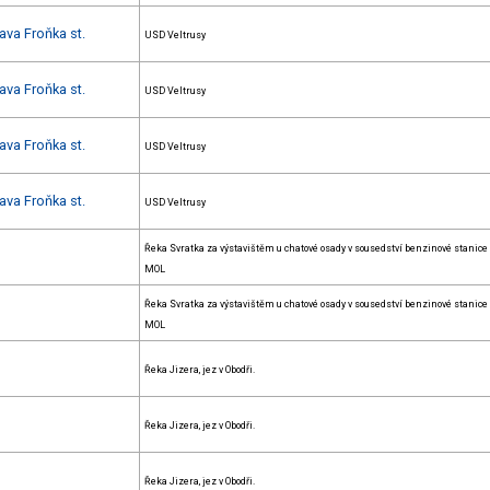
ava Froňka st.
USD Veltrusy
ava Froňka st.
USD Veltrusy
ava Froňka st.
USD Veltrusy
ava Froňka st.
USD Veltrusy
Řeka Svratka za výstavištěm u chatové osady v sousedství benzinové stanice
MOL
Řeka Svratka za výstavištěm u chatové osady v sousedství benzinové stanice
MOL
Řeka Jizera, jez v Obodři.
Řeka Jizera, jez v Obodři.
Řeka Jizera, jez v Obodři.