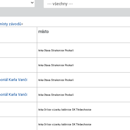
místy závodů
<
místo
řeka Otava Strakonice Poskalí
řeka Otava Strakonice Poskalí
oriál Karla Vanči
řeka Otava Strakonice Poskalí
oriál Karla Vanči
řeka Otava Strakonice Poskalí
řeka Orlice v úseku loděnice SK Třebechovice
řeka Orlice v úseku loděnice SK Třebechovice