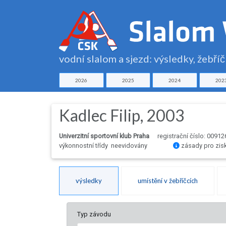
vodní slalom a sjezd: výsledky, žebří
2026
2025
2024
202
Kadlec Filip, 2003
Univerzitní sportovní klub Praha
registrační číslo: 00912
výkonnostní třídy neevidovány
zásady pro zis
výsledky
umístění v žebříčcích
Typ závodu