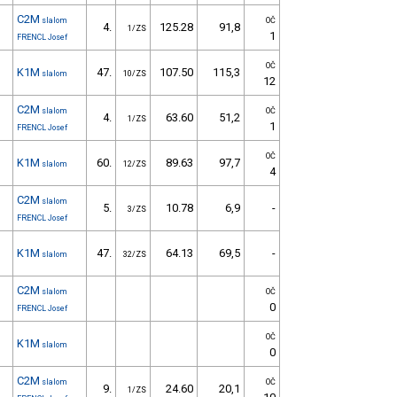
C2M
slalom
OČ
4.
125.28
91,8
1/ZS
1
FRENCL Josef
OČ
K1M
47.
107.50
115,3
slalom
10/ZS
12
C2M
slalom
OČ
4.
63.60
51,2
1/ZS
1
FRENCL Josef
OČ
K1M
60.
89.63
97,7
slalom
12/ZS
4
C2M
slalom
5.
10.78
6,9
-
3/ZS
FRENCL Josef
K1M
47.
64.13
69,5
-
slalom
32/ZS
C2M
slalom
OČ
0
FRENCL Josef
OČ
K1M
slalom
0
C2M
slalom
OČ
9.
24.60
20,1
1/ZS