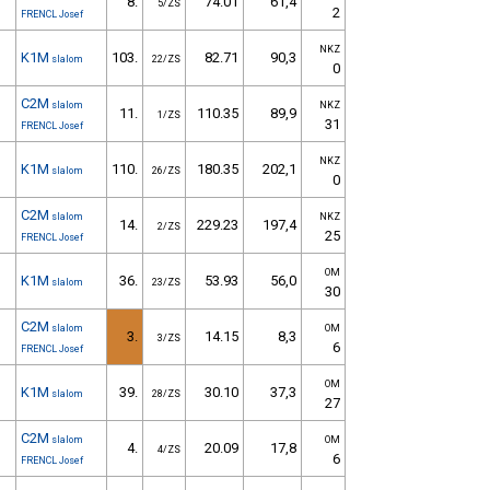
8.
74.01
61,4
5/ZS
2
FRENCL Josef
NKZ
K1M
103.
82.71
90,3
slalom
22/ZS
0
C2M
slalom
NKZ
11.
110.35
89,9
1/ZS
31
FRENCL Josef
NKZ
K1M
110.
180.35
202,1
slalom
26/ZS
0
C2M
slalom
NKZ
14.
229.23
197,4
2/ZS
25
FRENCL Josef
OM
K1M
36.
53.93
56,0
slalom
23/ZS
30
C2M
slalom
OM
3.
14.15
8,3
3/ZS
6
FRENCL Josef
OM
K1M
39.
30.10
37,3
slalom
28/ZS
27
C2M
slalom
OM
4.
20.09
17,8
4/ZS
6
FRENCL Josef