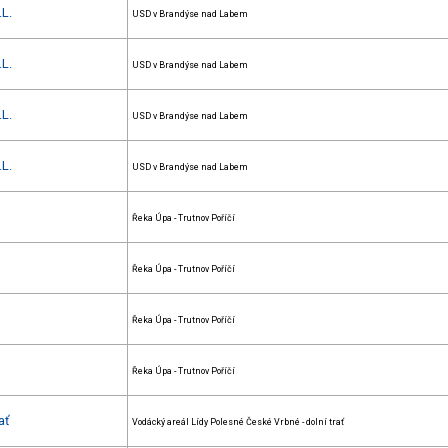
.L.
USD v Brandýse nad Labem
.L.
USD v Brandýse nad Labem
.L.
USD v Brandýse nad Labem
.L.
USD v Brandýse nad Labem
Řeka Úpa - Trutnov Poříčí
Řeka Úpa - Trutnov Poříčí
Řeka Úpa - Trutnov Poříčí
Řeka Úpa - Trutnov Poříčí
ať
Vodácký areál Lídy Polesné České Vrbné - dolní trať