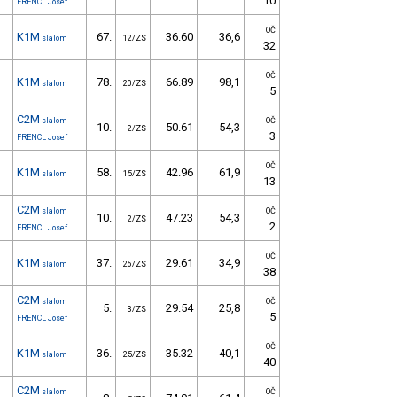
10
FRENCL Josef
OČ
K1M
67.
36.60
36,6
slalom
12/ZS
32
OČ
K1M
78.
66.89
98,1
slalom
20/ZS
5
C2M
slalom
OČ
10.
50.61
54,3
2/ZS
3
FRENCL Josef
OČ
K1M
58.
42.96
61,9
slalom
15/ZS
13
C2M
slalom
OČ
10.
47.23
54,3
2/ZS
2
FRENCL Josef
OČ
K1M
37.
29.61
34,9
slalom
26/ZS
38
C2M
slalom
OČ
5.
29.54
25,8
3/ZS
5
FRENCL Josef
OČ
K1M
36.
35.32
40,1
slalom
25/ZS
40
C2M
slalom
OČ