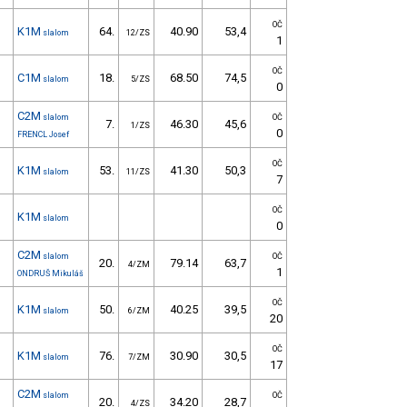
OČ
K1M
64.
40.90
53,4
slalom
12/ZS
1
OČ
C1M
18.
68.50
74,5
slalom
5/ZS
0
C2M
slalom
OČ
7.
46.30
45,6
1/ZS
0
FRENCL Josef
OČ
K1M
53.
41.30
50,3
slalom
11/ZS
7
OČ
K1M
slalom
0
C2M
slalom
OČ
20.
79.14
63,7
4/ZM
1
ONDRUŠ Mikuláš
OČ
K1M
50.
40.25
39,5
slalom
6/ZM
20
OČ
K1M
76.
30.90
30,5
slalom
7/ZM
17
C2M
slalom
OČ
20.
34.20
28,7
4/ZS