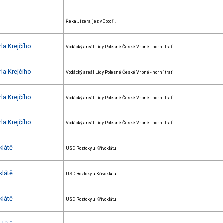
Řeka Jizera, jez v Obodři.
la Krejčího
Vodácký areál Lídy Polesné České Vrbné - horní trať
la Krejčího
Vodácký areál Lídy Polesné České Vrbné - horní trať
la Krejčího
Vodácký areál Lídy Polesné České Vrbné - horní trať
la Krejčího
Vodácký areál Lídy Polesné České Vrbné - horní trať
klátě
USD Roztoky u Křivoklátu
klátě
USD Roztoky u Křivoklátu
klátě
USD Roztoky u Křivoklátu