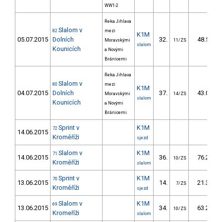
WW1-2
Řeka Jihlava
Slalom v
82
mezi
K1M
05.07.2015
Dolních
32.
48.50
Moravskými
11/ZS
slalom
Kounicích
a Novými
Bránicemi
Řeka Jihlava
Slalom v
80
mezi
K1M
04.07.2015
Dolních
37.
43.00
Moravskými
14/ZS
slalom
Kounicích
a Novými
Bránicemi
Sprint v
K1M
72
14.06.2015
Kroměříži
sjezd
Slalom v
K1M
71
14.06.2015
36.
76.20
10/ZS
Kroměříži
slalom
Sprint v
K1M
70
13.06.2015
14.
21.30
7/ZS
Kroměříži
sjezd
Slalom v
K1M
69
13.06.2015
34.
63.20
10/ZS
Kromeříži
slalom