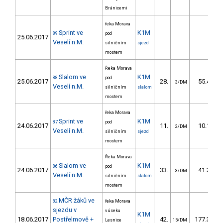
Bránicemi
řeka Morava
Sprint ve
K1M
89
pod
25.06.2017
Veselí n.M.
silničním
sjezd
mostem
Řeka Morava
Slalom ve
K1M
88
pod
25.06.2017
28.
55.40
3/DM
Veselí n.M.
silničním
slalom
mostem
řeka Morava
Sprint ve
K1M
87
pod
24.06.2017
11.
10.18
2/DM
Veselí n.M.
silničním
sjezd
mostem
Řeka Morava
Slalom ve
K1M
86
pod
24.06.2017
33.
41.25
3/DM
Veselí n.M.
silničním
slalom
mostem
MČR žáků ve
82
řeka Morava
sjezdu v
v úseku
K1M
18.06.2017
Postřelmově +
42.
177.36
Lesnice
15/DM