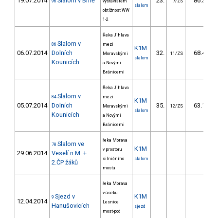
19.07.2014
Slalom v Brně
23.
86.30
96
výstavištěm
7/ZS
slalom
obtížnost WW
1-2
Řeka Jihlava
Slalom v
86
mezi
K1M
06.07.2014
Dolních
32.
68.40
Moravskými
11/ZS
slalom
Kounicích
a Novými
Bránicemi
Řeka Jihlava
Slalom v
84
mezi
K1M
05.07.2014
Dolních
35.
63.10
Moravskými
12/ZS
slalom
Kounicích
a Novými
Bránicemi
řeka Morava
Slalom ve
78
K1M
v prostoru
29.06.2014
Veselí n.M. +
silničního
slalom
2.ČP žáků
mostu
řeka Morava
v úseku
Sjezd v
K1M
9
12.04.2014
Lesnice
Hanušovicích
sjezd
most-pod