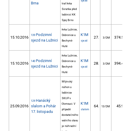
sjezd
Brna
trať řeka
Svratka před
loděnicí KK
Spoj Brno
řeka Lužnice,
Podzimní
K1M
139
Dobronice u
15.10.2016
27.
374.50
3/DM
sjezd na Lužnici
Bechyně-
sjezd
Hutě
řeka Lužnice,
Podzimní
K1M
140
Dobronice u
15.10.2016
28.
394.40
3/DM
sjezd na Lužnici
Bechyně-
sjezd
Hutě
Mlýnský
náhon u
loděnice
SKUP v
Hanácký
129
K1M
Olomouci. V
25.09.2016
slalom a Pohár
64.
45.90
13/DM
případě
slalom
17. listopadu
dostatečného
vodního stavu
je náhradní