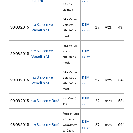
slalom
slalom
SKUP v
Olomouci
řeka Morava
Slalom ve
K1M
134
v prostoru u
30.08.2015
27.
43.44
9/ZS
Veselí n.M.
silničního
slalom
mostu
řeka Morava
Slalom ve
C1M
132
v prostoru u
29.08.2015
Veselí n.M.
silničního
slalom
mostu
řeka Morava
Slalom ve
K1M
132
v prostoru u
29.08.2015
27.
54.64
9/ZS
Veselí n.M.
silničního
slalom
mostu
K1M
viz. závod č
09.08.2015
Slalom v Brně
22.
58.60
120
9/ZS
119
slalom
Řeka Svratka
v Brně za
K1M
08.08.2015
Slalom v Brně
27.
66.70
119
výstavištěm
10/ZS
slalom
obtížnost