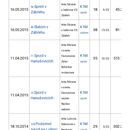
řeka Sázava
Sprint v
K1M
50
16.05.2015
18.
45.20
u loděnice VS
9/ZS
Zábřehu
sjezd
Zábřeh
řeka Sázava
Slalom v
K1M
49
16.05.2015
38.
81.10
u loděnice VS
15/ZS
Zábřehu
slalom
Zábřeh
řeka Morava
v úseku
Sjezd v
K1M
11
Hanušovice
11.04.2015
35.
513.70
10/ZS
Hanušovicích
Zetor-
sjezd
Bohdíkov
restaurace
řeka Morava
v úseku
Sjezd v
K1M
10
Hanušovice
11.04.2015
Hanušovicích
soutok-
sjezd
Raškov
vodočet
řeka Lužnice,
Podzimní
K1M
145
Dobronice u
18.10.2014
29.
302.20
5/ZS
sjezd na Lužnici
Bechyně-
sjezd