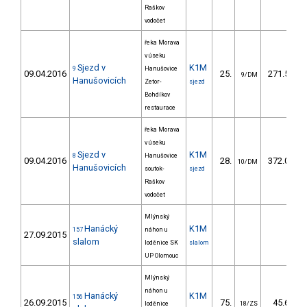
Raškov
vodočet
řeka Morava
v úseku
Sjezd v
K1M
9
Hanušovice
09.04.2016
25.
271.50
9/DM
Hanušovicích
Zetor-
sjezd
Bohdíkov
restaurace
řeka Morava
v úseku
Sjezd v
K1M
8
Hanušovice
09.04.2016
28.
372.00
10/DM
Hanušovicích
soutok-
sjezd
Raškov
vodočet
Mlýnský
Hanácký
K1M
157
náhon u
27.09.2015
slalom
loděnice SK
slalom
UP Olomouc
Mlýnský
náhon u
Hanácký
K1M
156
26.09.2015
75.
45.60
loděnice
18/ZS