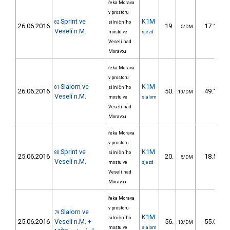
řeka Morava
v prostoru
Sprint ve
K1M
82
silničního
26.06.2016
19.
17.10
5/DM
Veselí n.M.
mostu ve
sjezd
Veselí nad
Moravou
řeka Morava
v prostoru
Slalom ve
K1M
81
silničního
26.06.2016
50.
49.10
10/DM
Veselí n.M.
mostu ve
slalom
Veselí nad
Moravou
řeka Morava
v prostoru
Sprint ve
K1M
80
silničního
25.06.2016
20.
18.50
5/DM
Veselí n.M.
mostu ve
sjezd
Veselí nad
Moravou
řeka Morava
v prostoru
Slalom ve
79
K1M
silničního
25.06.2016
Veselí n.M. +
56.
55.00
10/DM
mostu ve
slalom