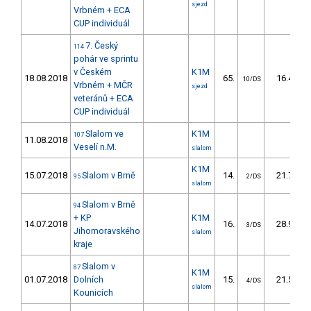
sjezd
Vrbném + ECA
CUP individuál
7. Český
114
pohár ve sprintu
v Českém
K1M
18.08.2018
65.
16.41
10/DS
Vrbném + MČR
sjezd
veteránů + ECA
CUP individuál
Slalom ve
K1M
107
11.08.2018
Veselí n.M.
slalom
K1M
15.07.2018
Slalom v Brně
14.
21.70
95
2/DS
slalom
Slalom v Brně
94
+ KP
K1M
14.07.2018
16.
28.90
3/DS
Jihomoravského
slalom
kraje
Slalom v
87
K1M
01.07.2018
Dolních
15.
21.50
4/DS
slalom
Kounicích