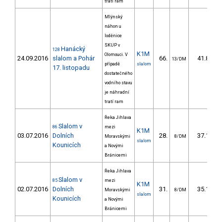
tratí ram
Mlýnský
náhon u
loděnice
SKUP v
Hanácký
128
K1M
Olomouci. V
24.09.2016
slalom a Pohár
66.
41.80
13/DM
případě
slalom
17. listopadu
dostatečného
vodního stavu
je náhradní
tratí ram
Řeka Jihlava
Slalom v
86
mezi
K1M
03.07.2016
Dolních
28.
37.10
Moravskými
8/DM
slalom
Kounicích
a Novými
Bránicemi
Řeka Jihlava
Slalom v
85
mezi
K1M
02.07.2016
Dolních
31.
35.10
Moravskými
8/DM
slalom
Kounicích
a Novými
Bránicemi