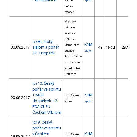
soutok-
sjezd
Raškov
vodočet
Mlýnský
náhon u
loděnice
SKUP v
Hanácký
145
K1M
Olomouci. V
30.09.2017
slalom a pohár
49.
29.90
12/DM
případě
slalom
17. listopadu
dostatečného
vodního stavu
je náhradní
tratí ram
10. Český
124
pohár ve sprintu
+ MČR
K1M
USD České
20.08.2017
dospělých + 3.
Vrbné
sjezd
ECA CUP v
Českém Vrbném
9. Český
123
pohár ve sprintu
v Českém
K1M
USD České
19.08.2017