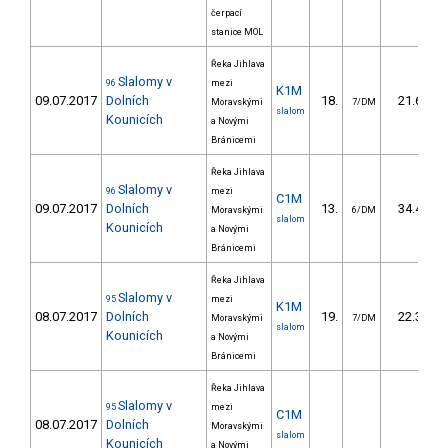
čerpací
stanice MOL
Řeka Jihlava
Slalomy v
96
mezi
K1M
09.07.2017
Dolních
18.
21.60
Moravskými
7/DM
slalom
Kounicích
a Novými
Bránicemi
Řeka Jihlava
Slalomy v
96
mezi
C1M
09.07.2017
Dolních
13.
34.40
Moravskými
6/DM
slalom
Kounicích
a Novými
Bránicemi
Řeka Jihlava
Slalomy v
95
mezi
K1M
08.07.2017
Dolních
19.
22.30
Moravskými
7/DM
slalom
Kounicích
a Novými
Bránicemi
Řeka Jihlava
Slalomy v
95
mezi
C1M
08.07.2017
Dolních
Moravskými
slalom
Kounicích
a Novými