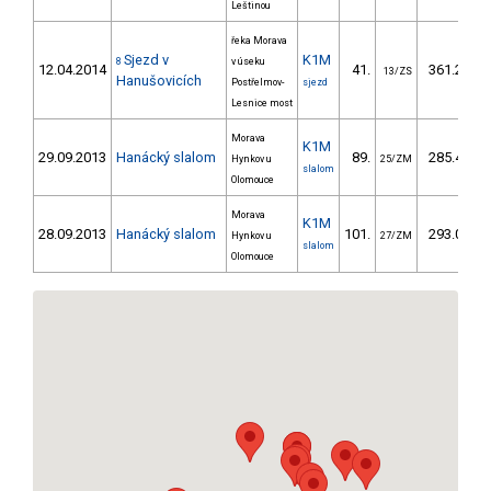
Leštinou
řeka Morava
Sjezd v
K1M
8
v úseku
12.04.2014
41.
361.20
13/ZS
Hanušovicích
Postřelmov-
sjezd
Lesnice most
Morava
K1M
29.09.2013
Hanácký slalom
89.
285.40
Hynkov u
25/ZM
slalom
Olomouce
Morava
K1M
28.09.2013
Hanácký slalom
101.
293.00
Hynkov u
27/ZM
slalom
Olomouce