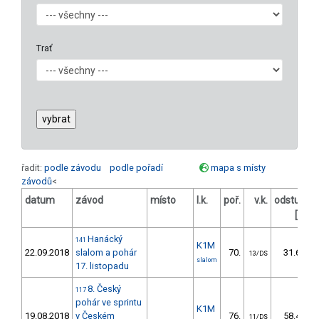
Trať
řadit:
podle závodu
podle pořadí
mapa s místy
závodů
<
datum
závod
místo
l.k.
poř.
v.k.
odstup
o
[s]
Hanácký
141
K1M
22.09.2018
slalom a pohár
70.
31.60
13/DS
slalom
17. listopadu
8. Český
117
pohár ve sprintu
K1M
19.08.2018
v Českém
76.
58.47
11/DS