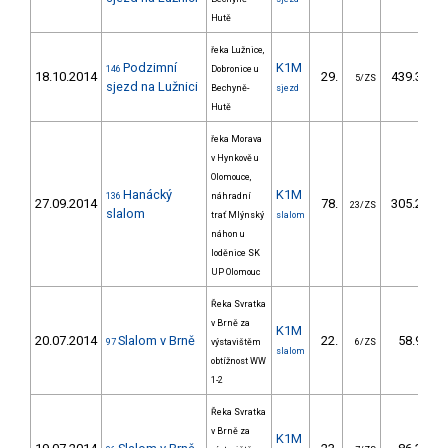
Hutě
řeka Lužnice,
Podzimní
K1M
146
Dobronice u
18.10.2014
29.
439.30
5/ZS
sjezd na Lužnici
Bechyně-
sjezd
Hutě
řeka Morava
v Hynkově u
Olomouce,
Hanácký
K1M
136
náhradní
27.09.2014
78.
305.27
23/ZS
slalom
trať Mlýnský
slalom
náhon u
loděnice SK
UP Olomouc
Řeka Svratka
v Brně za
K1M
20.07.2014
Slalom v Brně
22.
58.90
97
výstavištěm
6/ZS
slalom
obtížnost WW
1-2
Řeka Svratka
v Brně za
K1M