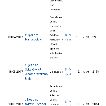
vodního stavu
trať
Postřelmo
řeka Morava
v úseku
Hanušovice
Zetor-
Sjezd v
K1M
21
Bohdíkov
08.04.2017
19.
293.70
4/DM
Hanušovicích
restaurace. V
sjezd
případě
špatného
vodního stavu
trať Post
Sjezd na
1
Svitavě + KP
K1M
18.03.2017
12.
215.80
viz. závod č. 1
5/DM
Jihomoravského
sjezd
kraje
Řeka Svitava
v úseku
Adamov -
Sjezd na
2
Babice,
K1M
18.03.2017
Svitavě - přebor
12.
205.80
náhradní
4/DM