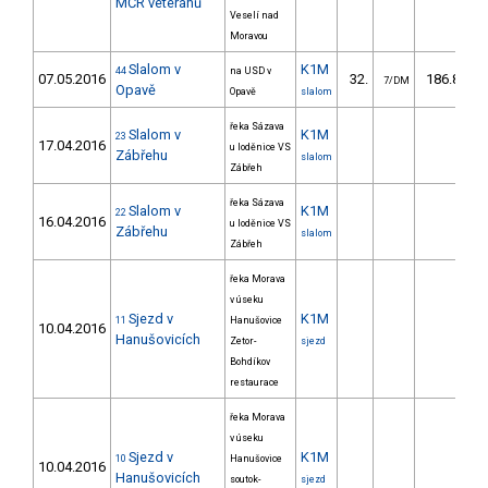
MČR veteránů
Veselí nad
Moravou
Slalom v
K1M
44
na USD v
07.05.2016
32.
186.80
7/DM
Opavě
Opavě
slalom
řeka Sázava
Slalom v
K1M
23
17.04.2016
u loděnice VS
Zábřehu
slalom
Zábřeh
řeka Sázava
Slalom v
K1M
22
16.04.2016
u loděnice VS
Zábřehu
slalom
Zábřeh
řeka Morava
v úseku
Sjezd v
K1M
11
Hanušovice
10.04.2016
Hanušovicích
Zetor-
sjezd
Bohdíkov
restaurace
řeka Morava
v úseku
Sjezd v
K1M
10
Hanušovice
10.04.2016
Hanušovicích
soutok-
sjezd