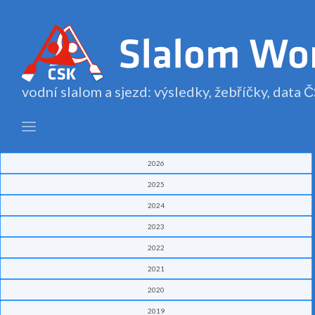
vodní slalom a sjezd: výsledky, žebříčky, data
2026
2025
2024
2023
2022
2021
2020
2019