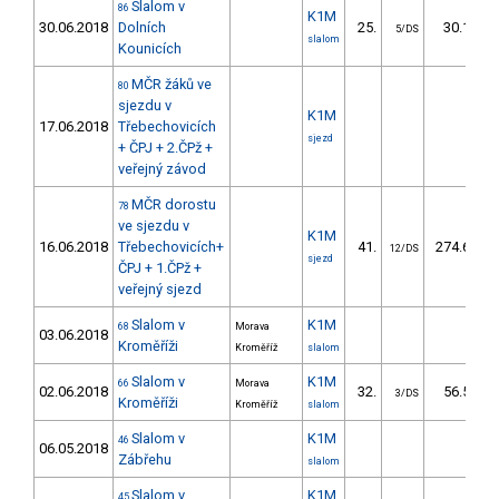
Slalom v
86
K1M
30.06.2018
Dolních
25.
30.10
5/DS
slalom
Kounicích
MČR žáků ve
80
sjezdu v
K1M
17.06.2018
Třebechovicích
sjezd
+ ČPJ + 2.ČPž +
veřejný závod
MČR dorostu
78
ve sjezdu v
K1M
16.06.2018
Třebechovicích+
41.
274.65
12/DS
sjezd
ČPJ + 1.ČPž +
veřejný sjezd
Slalom v
K1M
68
Morava
03.06.2018
Kroměříži
Kroměříž
slalom
Slalom v
K1M
66
Morava
02.06.2018
32.
56.50
3/DS
Kroměříži
Kroměříž
slalom
Slalom v
K1M
46
06.05.2018
Zábřehu
slalom
Slalom v
K1M
45