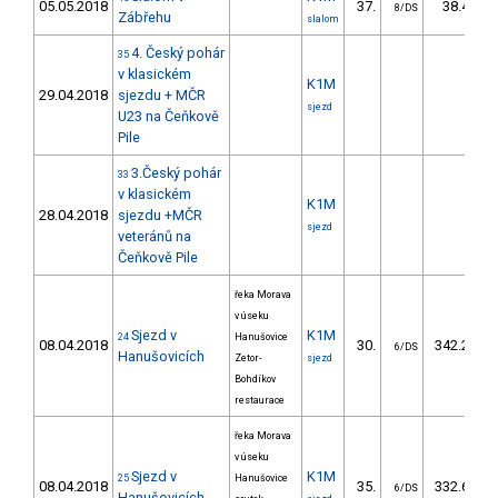
05.05.2018
37.
38.40
8/DS
Zábřehu
slalom
4. Český pohár
35
v klasickém
K1M
29.04.2018
sjezdu + MČR
sjezd
U23 na Čeňkově
Pile
3.Český pohár
33
v klasickém
K1M
28.04.2018
sjezdu +MČR
sjezd
veteránů na
Čeňkově Pile
řeka Morava
v úseku
Sjezd v
K1M
24
Hanušovice
08.04.2018
30.
342.20
6/DS
Hanušovicích
Zetor-
sjezd
Bohdíkov
restaurace
řeka Morava
v úseku
Sjezd v
K1M
25
Hanušovice
08.04.2018
35.
332.60
6/DS
Hanušovicích