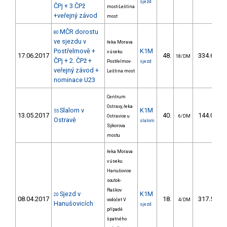
sjezd
ČPj + 3.ČPž
most-Leština
+veřejný závod
most
MČR dorostu
80
ve sjezdu v
řeka Morava
Postřelmově +
K1M
v úseku
17.06.2017
48.
334.65
18/DM
ČPj + 2. ČPž +
Postřelmov-
sjezd
veřejný závod +
Leština most
nominace U23
Centrum
Ostravy, řeka
Slalom v
K1M
55
13.05.2017
40.
144.00
Ostravice u
6/DM
Ostravě
slalom
Sýkorova
mostu
řeka Morava
v úseku
Hanušovice
soutok-
Raškov
Sjezd v
K1M
20
08.04.2017
18.
317.50
vodočet V
4/DM
Hanušovicích
sjezd
případě
špatného