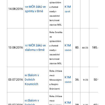
výstavištěm
MČR žáků ve
K1M
109
u chatové
14.08.2016
sprintu v Brně
osady v
sjezd
sousedství
benzinové
stanice MOL
Řeka Svratka
za
výstavištěm
MČR žáků ve
K1M
107
u chatové
13.08.2016
83.
185.41
44/ZS
slalomu v Brně
osady v
slalom
sousedství
benzinové
stanice MOL
Řeka Jihlava
Slalom v
86
mezi
K1M
03.07.2016
Dolních
36.
50.90
Moravskými
9/ZS
slalom
Kounicích
a Novými
Bránicemi
Řeka Jihlava
Slalom v
85
mezi
K1M
02.07.2016
Dolních
38.
60.80