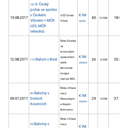
9. Český
123
pohár ve sprintu
v Českém
K1M
USD České
19.08.2017
60.
18.05
12/DM
Vrbném + MČR
Vrbné
sjezd
U23, MČR
veteránů
Řeka Svratka
za
brněnským
K1M
výstavištěm
12.08.2017
Slalom v Brně
26.
55.30
115
6/DM
vedle
slalom
benzinové
čerpací
stanice MOL
Řeka Jihlava
Slalomy v
96
mezi
K1M
09.07.2017
Dolních
29.
37.10
Moravskými
9/DM
slalom
Kounicích
a Novými
Bránicemi
Řeka Jihlava
Slalomy v
95
mezi
K1M