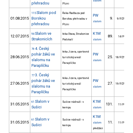
slalom
přehradou
Plzni
Slalom pod
115
Řeka Radbuza pod
PW
01.08.2015
Borskou
9.
Borskou přehradou v
9/PZM
slalom
přehradou
Plzni
Slalom ve
K1M
94
řeka Otava, Strakonice
12.07.2015
89.
14/PZ
Strakonicích
Podskalí
slalom
4. Český
79
řeka Jizera, sportovně
pohár žáků ve
PW
28.06.2015
25.
turistický areál
18/PZM
slalomu na
slalom
Paraplíčko
Paraplíčku
3. Český
77
řeka Jizera, sportovně
pohár žáků ve
PW
27.06.2015
27.
turistický areál
19/PZM
slalomu na
slalom
Paraplíčko
Paraplíčku
Slalom v
K1M
61
Sušice nádraží - v
31.05.2015
131.
11/PZ
Sušici
kempu
slalom
K1M
Slalom v
61
Sušice nádraží - v
31.05.2015
11.
slalom
11/PZ
Sušici
kempu
předžáci