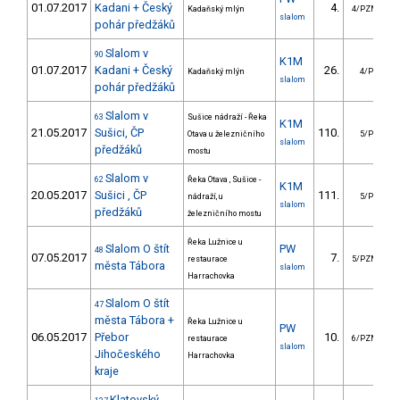
01.07.2017
Kadani + Český
4.
Kadaňský mlýn
4/PZM
slalom
pohár předžáků
Slalom v
90
K1M
01.07.2017
Kadani + Český
26.
Kadaňský mlýn
4/PZ
slalom
pohár předžáků
Slalom v
63
Sušice nádraží - Řeka
K1M
21.05.2017
Sušici, ČP
110.
Otava u železničního
5/PZ
slalom
předžáků
mostu
Slalom v
62
Řeka Otava , Sušice -
K1M
20.05.2017
Sušici , ČP
111.
nádraží, u
5/PZ
slalom
předžáků
železničního mostu
Řeka Lužnice u
Slalom O štít
PW
48
07.05.2017
7.
restaurace
5/PZM
města Tábora
slalom
Harrachovka
Slalom O štít
47
města Tábora +
Řeka Lužnice u
PW
06.05.2017
Přebor
10.
restaurace
6/PZM
slalom
Jihočeského
Harrachovka
kraje
Klatovský