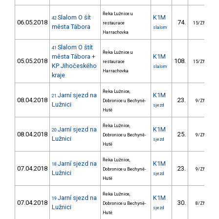
Řeka Lužnice u
Slalom O šít
K1M
42
06.05.2018
74.
restaurace
15/ZM
města Tábora
slalom
Harrachovka
Slalom O štít
41
Řeka Lužnice u
města Tábora +
K1M
05.05.2018
108.
restaurace
15/ZM
KP Jihočeského
slalom
Harrachovka
kraje
Řeka Lužnice,
Jarní sjezd na
K1M
21
08.04.2018
23.
4
Dobronice u Bechyně-
9/ZM
Lužnici
sjezd
Hutě
Řeka Lužnice,
Jarní sjezd na
K1M
20
08.04.2018
25.
5
Dobronice u Bechyně-
9/ZM
Lužnici
sjezd
Hutě
Řeka Lužnice,
Jarní sjezd na
K1M
18
07.04.2018
23.
4
Dobronice u Bechyně-
9/ZM
Lužnici
sjezd
Hutě
Řeka Lužnice,
Jarní sjezd na
K1M
19
07.04.2018
30.
7
Dobronice u Bechyně-
8/ZM
Lužnici
sjezd
Hutě