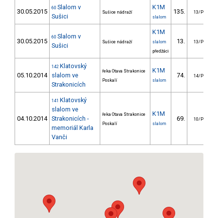
Slalom v
K1M
60
30.05.2015
135.
Sušice nádraží
13/PZ
Sušici
slalom
K1M
Slalom v
60
30.05.2015
13.
Sušice nádraží
slalom
13/PZ
Sušici
předžáci
Klatovský
142
K1M
řeka Otava Strakonice
05.10.2014
slalom ve
74.
1
14/PZ
Poskalí
slalom
Strakonicích
Klatovský
141
slalom ve
K1M
řeka Otava Strakonice
04.10.2014
Strakonicích -
69.
1
10/PZ
Poskalí
slalom
memoriál Karla
Vanči