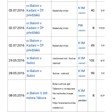
Slalom v
84
K1M
03.07.2016
Kadani + ČP
40.
Kadaňský mlýn
5/PZ
slalom
předžáků
Slalom v
83
PW
02.07.2016
Kadani + ČP
8.
Kadaňský mlýn
7/PZM
slalom
předžáků
Slalom v
83
K1M
02.07.2016
Kadani + ČP
49.
Kadaňský mlýn
7/PZ
slalom
předžáků
Slalom v
K1M
59
slalomová trať - Sušice
29.05.2016
103.
8/PZ
Sušici
nádraží
slalom
Slalom v
K1M
58
28.05.2016
99.
Sušice - nádraží
7/PZ
Sušici
slalom
Řeka Lužnice pod
Táborem u restaurace
K1M
Slalom O štít
43
Harrachovka (mapa
08.05.2016
8.
slalom
8/PZ
města Tábora
na
předžáci
http://www.kanoistika-
vstabor.cz).