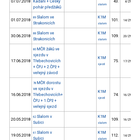
07.07.2018
Kadani + Český
43.
4/ZM
slalom
pohár předžáků
Slalom ve
K1M
89
01.07.2018
101.
14/ZM
Strakonicích
slalom
Slalom ve
K1M
88
30.06.2018
109.
20/ZM
Strakonicích
slalom
MČR žáků ve
80
sjezdu v
K1M
17.06.2018
Třebechovicích
75.
4
17/ZM
sjezd
+ ČPJ + 2.ČPž +
veřejný závod
MČR dorostu
78
ve sjezdu v
K1M
16.06.2018
Třebechovicích+
74.
4
16/ZM
sjezd
ČPJ + 1.ČPž +
veřejný sjezd
Slalom v
K1M
62
20.05.2018
109.
16/ZM
Sušici
slalom
Slalom v
K1M
61
19.05.2018
112.
14/ZM
Sušici
slalom