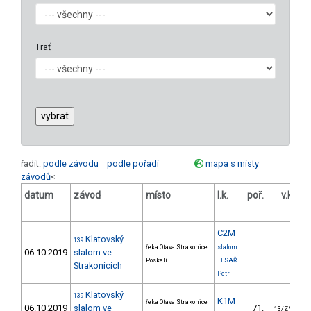
Trať
řadit:
podle závodu
podle pořadí
mapa s místy
závodů
<
datum
závod
místo
l.k.
poř.
v.k.
od
C2M
Klatovský
139
řeka Otava Strakonice
slalom
06.10.2019
slalom ve
Poskalí
TESAŘ
Strakonicích
Petr
Klatovský
139
K1M
řeka Otava Strakonice
06.10.2019
slalom ve
71.
13/ZM