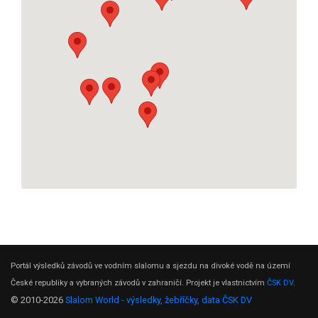
Portál výsledků závodů ve vodním slalomu a sjezdu na divoké vodě na území
České republiky a vybraných závodů v zahraničí. Projekt je vlastnictvím
ČSK DV
.
© 2010-2026
Slalom World - výsledky, žebříčky, data ČSK DV