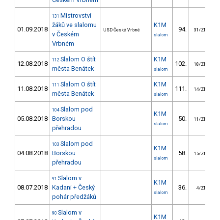
Mistrovství
131
žáků ve slalomu
K1M
01.09.2018
94.
USD České Vrbné
31/ZM
v Českém
slalom
Vrbném
Slalom O štít
K1M
112
12.08.2018
102.
18/ZM
města Benátek
slalom
Slalom O štít
K1M
111
11.08.2018
111.
14/ZM
města Benátek
slalom
Slalom pod
104
K1M
05.08.2018
Borskou
50.
11/ZM
slalom
přehradou
Slalom pod
103
K1M
04.08.2018
Borskou
58.
15/ZM
slalom
přehradou
Slalom v
91
K1M
08.07.2018
Kadani + Český
36.
4/ZM
slalom
pohár předžáků
Slalom v
90
K1M