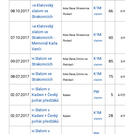
Klatovský
149
K1M
řeka Otava Strakonice
08.10.2017
slalom ve
66.
9/PZ
Poskalí
slalom
Strakonicích
Klatovský
148
slalom ve
K1M
řeka Otava Strakonice
07.10.2017
Strakonicích -
60.
5/PZ
Poskalí
slalom
Memoriál Karla
Vanči
Slalom ve
K1M
99
řeka Otava, Ostrov na
09.07.2017
85.
5/PZ
Strakonicích
Podskalí
slalom
Slalom ve
K1M
98
řeka Otava, Ostrov na
08.07.2017
75.
4/PZ
Strakonicích
Podskalí
slalom
Slalom v
91
PW
02.07.2017
Kadani + Český
5.
Kadaň
4/PZM
slalom
pohár předžáků
Slalom v
91
K1M
02.07.2017
Kadani + Český
28.
Kadaň
4/PZ
slalom
pohár předžáků
Slalom v
90
PW