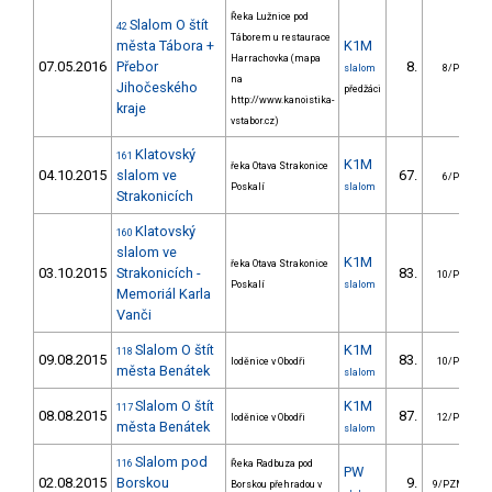
Řeka Lužnice pod
Slalom O štít
42
Táborem u restaurace
města Tábora +
K1M
Harrachovka (mapa
07.05.2016
Přebor
8.
slalom
8/PZ
na
Jihočeského
předžáci
http://www.kanoistika-
kraje
vstabor.cz)
Klatovský
161
K1M
řeka Otava Strakonice
04.10.2015
slalom ve
67.
6/PZ
Poskalí
slalom
Strakonicích
Klatovský
160
slalom ve
K1M
řeka Otava Strakonice
03.10.2015
Strakonicích -
83.
10/PZ
Poskalí
slalom
Memoriál Karla
Vanči
Slalom O štít
K1M
118
09.08.2015
83.
loděnice v Obodři
10/PZ
města Benátek
slalom
Slalom O štít
K1M
117
08.08.2015
87.
loděnice v Obodři
12/PZ
města Benátek
slalom
Slalom pod
116
Řeka Radbuza pod
PW
02.08.2015
Borskou
9.
Borskou přehradou v
9/PZM