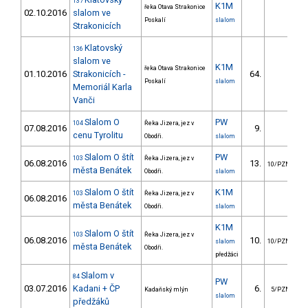
137
K1M
řeka Otava Strakonice
02.10.2016
slalom ve
Poskalí
slalom
Strakonicích
Klatovský
136
slalom ve
K1M
řeka Otava Strakonice
01.10.2016
Strakonicích -
64.
Poskalí
slalom
Memoriál Karla
Vanči
Slalom O
PW
104
Řeka Jizera, jez v
07.08.2016
9.
cenu Tyrolitu
Obodři.
slalom
Slalom O štít
PW
103
Řeka Jizera, jez v
06.08.2016
13.
10/PZM
města Benátek
Obodři.
slalom
Slalom O štít
K1M
103
Řeka Jizera, jez v
06.08.2016
města Benátek
Obodři.
slalom
K1M
Slalom O štít
103
Řeka Jizera, jez v
06.08.2016
10.
slalom
10/PZM
města Benátek
Obodři.
předžáci
Slalom v
84
PW
03.07.2016
Kadani + ČP
6.
Kadaňský mlýn
5/PZM
slalom
předžáků