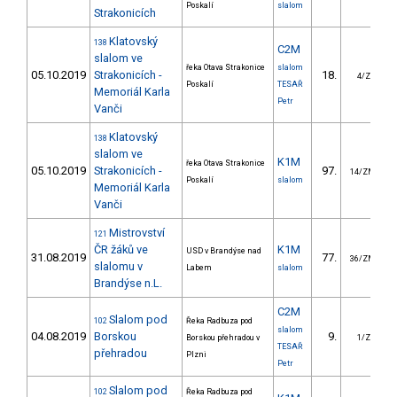
Poskalí
slalom
Strakonicích
Klatovský
138
C2M
slalom ve
řeka Otava Strakonice
slalom
05.10.2019
Strakonicích -
18.
4/ZS
Poskalí
TESAŘ
Memoriál Karla
Petr
Vanči
Klatovský
138
slalom ve
K1M
řeka Otava Strakonice
05.10.2019
Strakonicích -
97.
14/ZM
Poskalí
slalom
Memoriál Karla
Vanči
Mistrovství
121
ČR žáků ve
K1M
USD v Brandýse nad
31.08.2019
77.
36/ZM
slalomu v
Labem
slalom
Brandýse n.L.
C2M
Slalom pod
102
Řeka Radbuza pod
slalom
04.08.2019
Borskou
9.
Borskou přehradou v
1/ZS
TESAŘ
přehradou
Plzni
Petr
Slalom pod
102
Řeka Radbuza pod