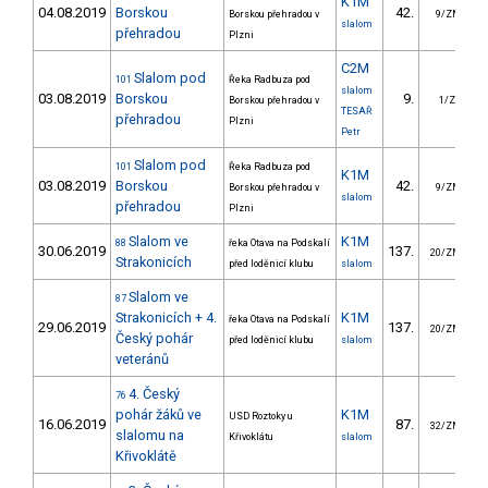
K1M
04.08.2019
Borskou
42.
Borskou přehradou v
9/ZM
slalom
přehradou
Plzni
C2M
Slalom pod
101
Řeka Radbuza pod
slalom
03.08.2019
Borskou
9.
Borskou přehradou v
1/ZS
TESAŘ
přehradou
Plzni
Petr
Slalom pod
101
Řeka Radbuza pod
K1M
03.08.2019
Borskou
42.
Borskou přehradou v
9/ZM
slalom
přehradou
Plzni
Slalom ve
K1M
88
řeka Otava na Podskalí
30.06.2019
137.
20/ZM
Strakonicích
před loděnicí klubu
slalom
Slalom ve
87
Strakonicích + 4.
K1M
řeka Otava na Podskalí
29.06.2019
137.
20/ZM
Český pohár
před loděnicí klubu
slalom
veteránů
4. Český
76
pohár žáků ve
K1M
USD Roztoky u
16.06.2019
87.
32/ZM
slalomu na
Křivoklátu
slalom
Křivoklátě