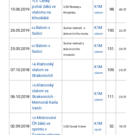
3. Český
75
pohár žáků ve
K1M
USD Roztoky u
15.06.2019
98.
40/ZM
slalomu na
Křivoklátu
slalom
Křivoklátě
Slalom v
K1M
64
Sušice nádraží - u
26.05.2019
150.
22/ZM
Sušici
železničního mostu
slalom
Sušice nádraží u
Slalom v
K1M
63
25.05.2019
151.
železničního
23/ZM
Sušici
slalom
množství
Klatovský
146
K1M
07.10.2018
slalom ve
109.
25/ZM
slalom
Strakonicích
Klatovský
145
slalom ve
K1M
06.10.2018
Strakonicích -
111.
25/ZM
slalom
Memoriál Karla
Vanči
Mistrovství
133
ČR žáků ve
K1M
02.09.2018
52.
USD České Vrbné
18/ZM
sprintu v
sjezd
Českém Vrbném