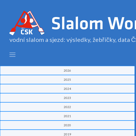
vodní slalom a sjezd: výsledky, žebříčky, data
2026
2025
2024
2023
2022
2021
2020
2019