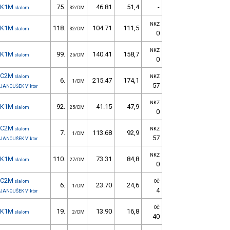
K1M
75.
46.81
51,4
-
slalom
32/DM
NKZ
K1M
118.
104.71
111,5
slalom
32/DM
0
NKZ
K1M
99.
140.41
158,7
slalom
25/DM
0
C2M
slalom
NKZ
6.
215.47
174,1
1/DM
57
JANOUŠEK Viktor
NKZ
K1M
92.
41.15
47,9
slalom
25/DM
0
C2M
slalom
NKZ
7.
113.68
92,9
1/DM
57
JANOUŠEK Viktor
NKZ
K1M
110.
73.31
84,8
slalom
27/DM
0
C2M
slalom
OČ
6.
23.70
24,6
1/DM
4
JANOUŠEK Viktor
OČ
K1M
19.
13.90
16,8
slalom
2/DM
40