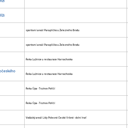
íži
íži
sportovní areál Paraplíčko u Železného Brodu
sportovní areál Paraplíčko u Železného Brodu
Řeka Lužnice u restaurace Harrachovka
hočeského
Řeka Lužnice u restaurace Harrachovka
Řeka Úpa - Trutnov Poříčí
Řeka Úpa - Trutnov Poříčí
Vodácký areál Lídy Polesné České Vrbné - dolní trať