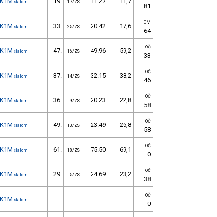
K1M
19.
11.27
11,7
slalom
17/ZS
81
OM
K1M
33.
20.42
17,6
slalom
25/ZS
64
OČ
K1M
47.
49.96
59,2
slalom
16/ZS
33
OČ
K1M
37.
32.15
38,2
slalom
14/ZS
46
OČ
K1M
36.
20.23
22,8
slalom
9/ZS
58
OČ
K1M
49.
23.49
26,8
slalom
13/ZS
58
OČ
K1M
61.
75.50
69,1
slalom
18/ZS
0
OČ
K1M
29.
24.69
23,2
slalom
5/ZS
38
OČ
K1M
slalom
0