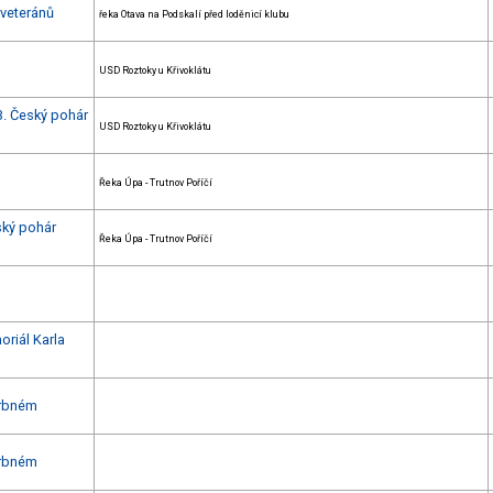
 veteránů
řeka Otava na Podskalí před loděnicí klubu
USD Roztoky u Křivoklátu
3. Český pohár
USD Roztoky u Křivoklátu
Řeka Úpa - Trutnov Poříčí
ský pohár
Řeka Úpa - Trutnov Poříčí
oriál Karla
Vrbném
Vrbném