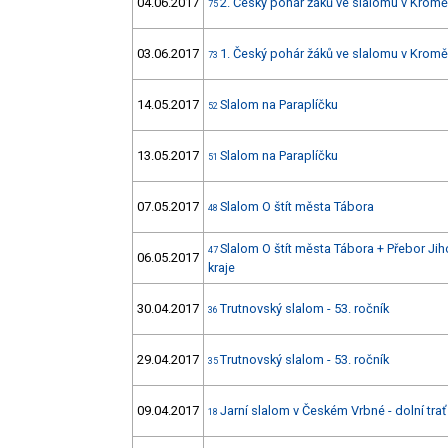
04.06.2017
2. Český pohár žáků ve slalomu v Kroměř
75
03.06.2017
1. Český pohár žáků ve slalomu v Kroměř
73
14.05.2017
Slalom na Paraplíčku
52
13.05.2017
Slalom na Paraplíčku
51
07.05.2017
Slalom O štít města Tábora
48
Slalom O štít města Tábora + Přebor Ji
47
06.05.2017
kraje
30.04.2017
Trutnovský slalom - 53. ročník
36
29.04.2017
Trutnovský slalom - 53. ročník
35
09.04.2017
Jarní slalom v Českém Vrbné - dolní trať
18