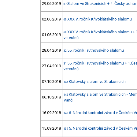
29.06.2019
Slalom ve Strakonicích + 4. Český pohár
87
02.06.2019
XXXIV. ročník Křivoklátského slalomu
69
XXXIV. ročník Křivoklátského slalomu + 
68
01.06.2019
veteránů
28.04.2019
55. ročník Trutnovského slalomu
32
55. ročník Trutnovského slalomu + 1.Če
31
27.04.2019
veteránů
07.10.2018
Klatovský slalom ve Strakonicích
146
Klatovský slalom ve Strakonicích - Mem
145
06.10.2018
Vanči
16.09.2018
6. Národní kontrolní závod v Českém 
140
15.09.2018
5. Národní kontrolní závod v Českém 
139