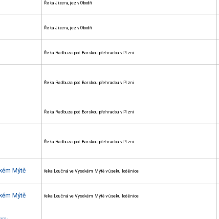
Řeka Jizera, jez v Obodři
Řeka Jizera, jez v Obodři
Řeka Radbuza pod Borskou přehradou v Plzni
Řeka Radbuza pod Borskou přehradou v Plzni
Řeka Radbuza pod Borskou přehradou v Plzni
Řeka Radbuza pod Borskou přehradou v Plzni
okém Mýtě
řeka Loučná ve Vysokém Mýtě v úseku loděnice
okém Mýtě
řeka Loučná ve Vysokém Mýtě v úseku loděnice