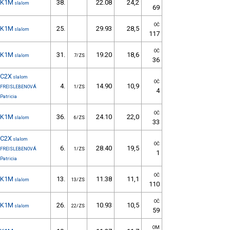
K1M
38.
22.08
24,2
slalom
69
OČ
K1M
25.
29.93
28,5
slalom
117
OČ
K1M
31.
19.20
18,6
slalom
7/ZS
36
C2X
slalom
OČ
4.
14.90
10,9
FREISLEBENOVÁ
1/ZS
4
Patricia
OČ
K1M
36.
24.10
22,0
slalom
6/ZS
33
C2X
slalom
OČ
6.
28.40
19,5
FREISLEBENOVÁ
1/ZS
1
Patricia
OČ
K1M
13.
11.38
11,1
slalom
13/ZS
110
OČ
K1M
26.
10.93
10,5
slalom
22/ZS
59
OM