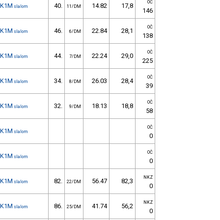
OČ
K1M
40.
14.82
17,8
slalom
11/DM
146
OČ
K1M
46.
22.84
28,1
slalom
6/DM
138
OČ
K1M
44.
22.24
29,0
slalom
7/DM
225
OČ
K1M
34.
26.03
28,4
slalom
8/DM
39
OČ
K1M
32.
18.13
18,8
slalom
9/DM
58
OČ
K1M
slalom
0
OČ
K1M
slalom
0
NKZ
K1M
82.
56.47
82,3
slalom
22/DM
0
NKZ
K1M
86.
41.74
56,2
slalom
25/DM
0