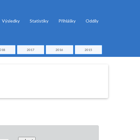
Výsledky
Statistiky
Přihlášky
Oddíly
018
2017
2016
2015