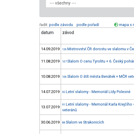
řadit:
podle závodu
podle pořadí
mapa s 
datum
závod
14.09.2019
Mistrovství ČR dorostu ve slalomu v 
126
11.08.2019
Slalom O cenu Tyrolitu + 6. Český pohá
107
10.08.2019
Slalom O štít města Benátek + MČR vet
106
14.07.2019
Letní slalomy - Memoriál Lídy Polesné
92
Letní slalomy - Memoriál Karla Krejčího 
91
13.07.2019
veteránů
30.06.2019
Slalom ve Strakonicích
88