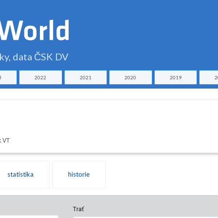
čky, data ČSK DV
3
2022
2021
2020
2019
2
k VT
statistika
historie
Trať