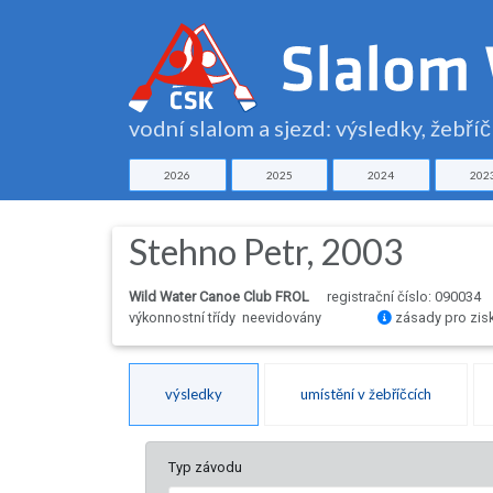
vodní slalom a sjezd: výsledky, žebří
2026
2025
2024
202
Stehno Petr, 2003
Wild Water Canoe Club FROL
registrační číslo: 090034
výkonnostní třídy neevidovány
zásady pro zis
výsledky
umístění v žebříčcích
Typ závodu