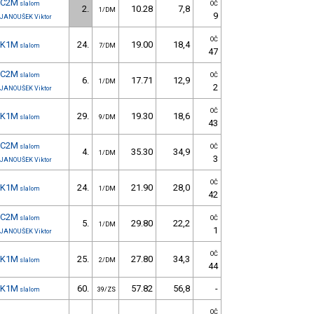
C2M
slalom
OČ
2.
10.28
7,8
1/DM
9
JANOUŠEK Viktor
OČ
K1M
24.
19.00
18,4
slalom
7/DM
47
C2M
slalom
OČ
6.
17.71
12,9
1/DM
2
JANOUŠEK Viktor
OČ
K1M
29.
19.30
18,6
slalom
9/DM
43
C2M
slalom
OČ
4.
35.30
34,9
1/DM
3
JANOUŠEK Viktor
OČ
K1M
24.
21.90
28,0
slalom
1/DM
42
C2M
slalom
OČ
5.
29.80
22,2
1/DM
1
JANOUŠEK Viktor
OČ
K1M
25.
27.80
34,3
slalom
2/DM
44
K1M
60.
57.82
56,8
-
slalom
39/ZS
OČ