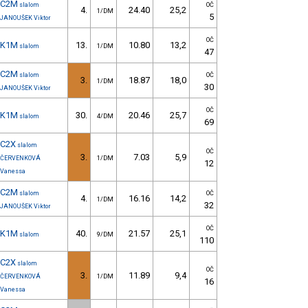
C2M
slalom
OČ
4.
24.40
25,2
1/DM
5
JANOUŠEK Viktor
OČ
K1M
13.
10.80
13,2
slalom
1/DM
47
C2M
slalom
OČ
3.
18.87
18,0
1/DM
30
JANOUŠEK Viktor
OČ
K1M
30.
20.46
25,7
slalom
4/DM
69
C2X
slalom
OČ
3.
7.03
5,9
ČERVENKOVÁ
1/DM
12
Vanessa
C2M
slalom
OČ
4.
16.16
14,2
1/DM
32
JANOUŠEK Viktor
OČ
K1M
40.
21.57
25,1
slalom
9/DM
110
C2X
slalom
OČ
3.
11.89
9,4
ČERVENKOVÁ
1/DM
16
Vanessa