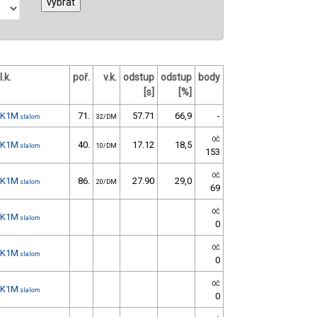
l.k.
poř.
v.k.
odstup
odstup
body
[s]
[%]
K1M
71.
57.71
66,9
-
slalom
32/DM
OČ
K1M
40.
17.12
18,5
slalom
10/DM
153
OČ
K1M
86.
27.90
29,0
slalom
20/DM
69
OČ
K1M
slalom
0
OČ
K1M
slalom
0
OČ
K1M
slalom
0