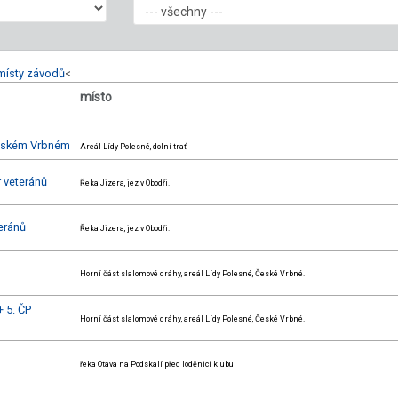
místy závodů
<
místo
Českém Vrbném
Areál Lídy Polesné, dolní trať
r veteránů
Řeka Jizera, jez v Obodři.
eránů
Řeka Jizera, jez v Obodři.
Horní část slalomové dráhy, areál Lídy Polesné, České Vrbné.
+ 5. ČP
Horní část slalomové dráhy, areál Lídy Polesné, České Vrbné.
řeka Otava na Podskalí před loděnicí klubu