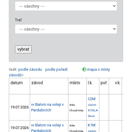
Trať
řadit:
podle závodu
podle pořadí
mapa s místy
závodů
<
datum
závod
místo
l.k.
poř.
v.k.
odst
C2M
Slalom na voleji v
99
řeka
slalom
19.07.2026
Pardubicích
Chrudimka
KYSELA
David
Slalom na voleji v
K1M
99
řeka
19.07.2026
Pardubicích
Chrudimka
slalom