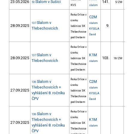
23.05.2026
Slalom v Sušici
141.
86
53
5/ZM
KVS
slalom
Řeka Orlice v
C2M
úseku
Slalom v
137
slalom
28.09.2025
9.
37
loděnice SK
Třebechovicích
KYSELA
Třebechovice
David
pod Orebem
Řeka Orlice v
úseku
Slalom v
K1M
137
28.09.2025
103.
89
loděnice SK
18/ZM
Třebechovicích
slalom
Třebechovice
pod Orebem
Řeka Orlice v
Slalom v
C2M
136
úseku
Třebechovicích +
slalom
27.09.2025
loděnice SK
vyhlášení 8. ročníku
KYSELA
Třebechovice
ČPV
David
pod Orebem
Řeka Orlice v
Slalom v
136
úseku
Třebechovicích +
K1M
27.09.2025
loděnice SK
vyhlášení 8. ročníku
slalom
Třebechovice
ČPV