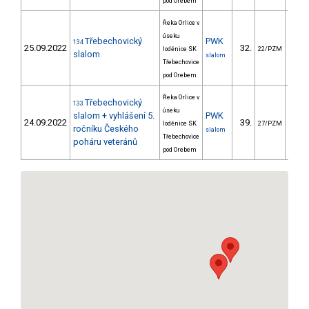
pod Orebem
Řeka Orlice v
úseku
Třebechovický
PWK
134
25.09.2022
32.
108
loděnice SK
22/PZM
slalom
slalom
Třebechovice
pod Orebem
Řeka Orlice v
Třebechovický
133
úseku
slalom + vyhlášení 5.
PWK
24.09.2022
39.
119
loděnice SK
27/PZM
ročníku Českého
slalom
Třebechovice
poháru veteránů
pod Orebem