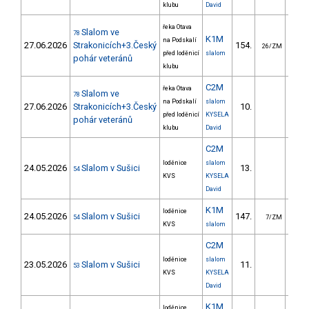
klubu
David
řeka Otava
Slalom ve
78
K1M
na Podskalí
27.06.2026
Strakonicích+3.Český
154.
64
26/ZM
před loděnicí
slalom
pohár veteránů
klubu
C2M
řeka Otava
Slalom ve
78
na Podskalí
slalom
27.06.2026
Strakonicích+3.Český
10.
42
před loděnicí
KYSELA
pohár veteránů
klubu
David
C2M
loděnice
slalom
24.05.2026
Slalom v Sušici
13.
45
54
KVS
KYSELA
David
K1M
loděnice
24.05.2026
Slalom v Sušici
147.
89
54
7/ZM
KVS
slalom
C2M
loděnice
slalom
23.05.2026
Slalom v Sušici
11.
51
53
KVS
KYSELA
David
K1M
loděnice