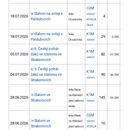
C2M
Slalom na voleji v
98
řeka
slalom
18.07.2026
4.
21
Pardubicích
Chrudimka
KYSELA
David
Slalom na voleji v
K1M
98
řeka
18.07.2026
29.
64
2/ZM
Pardubicích
Chrudimka
slalom
6. Český pohár
83
K1M
05.07.2026
žáků ve slalomu ve
82.
52
31/ZM
slalom
Strakonicích
5. Český pohár
82
K1M
04.07.2026
žáků ve slalomu ve
90.
63
36/ZM
slalom
Strakonicích
řeka Otava
Slalom ve
K1M
79
na Podskalí
28.06.2026
145.
63
26/ZM
Strakonicích
před loděnicí
slalom
klubu
C2M
řeka Otava
Slalom ve
79
na Podskalí
slalom
28.06.2026
10.
46
Strakonicích
před loděnicí
KYSELA