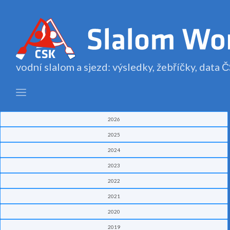
vodní slalom a sjezd: výsledky, žebříčky, data
2026
2025
2024
2023
2022
2021
2020
2019