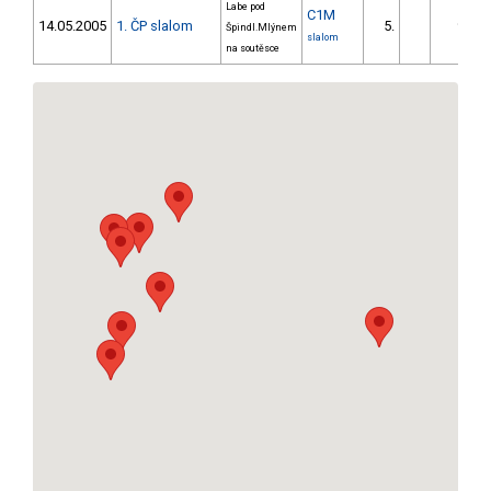
Labe pod
C1M
14.05.2005
1. ČP slalom
5.
9.86
Špindl.Mlýnem
slalom
na soutěsce