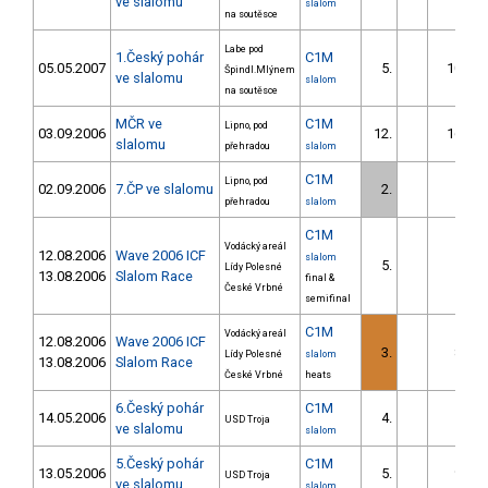
ve slalomu
slalom
na soutěsce
Labe pod
1.Český pohár
C1M
05.05.2007
5.
10.94
Špindl.Mlýnem
ve slalomu
slalom
na soutěsce
MČR ve
C1M
Lipno, pod
03.09.2006
12.
16.73
slalomu
přehradou
slalom
C1M
Lipno, pod
02.09.2006
7.ČP ve slalomu
2.
1.42
přehradou
slalom
C1M
Vodácký areál
12.08.2006
Wave 2006 ICF
slalom
5.
5.97
Lídy Polesné
13.08.2006
Slalom Race
final &
České Vrbné
semifinal
C1M
Vodácký areál
12.08.2006
Wave 2006 ICF
3.
8.42
Lídy Polesné
slalom
13.08.2006
Slalom Race
České Vrbné
heats
6.Český pohár
C1M
14.05.2006
4.
5.06
USD Troja
ve slalomu
slalom
5.Český pohár
C1M
13.05.2006
5.
9.72
USD Troja
ve slalomu
slalom