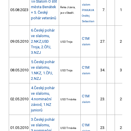
Slalom O štít
109
slalom
města Benátek
Řeka Jizera,
05.08.2023
7.
11.03
PINKAVA
+ 5. Český
jez v Obodři.
Ondřej
pohár veteránů
Sebastian
6.Český pohár
ve slalomu,
C1M
09.05.2010
2.NKZ,USD
27.
20.33
USD Troja
slalom
Troja, 2.ČPJ,
3.NZJ
5.Český pohár
ve slalomu,
C1M
08.05.2010
34.
36.99
USD Troja
1.NKZ, 1.ČPJ,
slalom
2.NZJ
4.Český pohár
ve slalomu,
C1M
02.05.2010
4.nominační
23.
23.23
USD Trnávka
slalom
závod, 1.NZ
juniorů
3.Český pohár
ve slalomu,
C1M
01.05.2010
23.
23.38
USD Trnávka
3.nominační