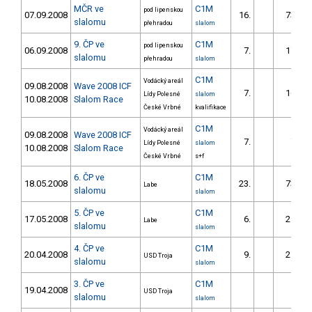
MČR ve
C1M
pod lipenskou
07.09.2008
16.
73.86
slalomu
přehradou
slalom
9. ČP ve
C1M
pod lipenskou
06.09.2008
7.
17.76
slalomu
přehradou
slalom
C1M
Vodácký areál
09.08.2008
Wave 2008 ICF
7.
16.59
Lídy Polesné
slalom
10.08.2008
Slalom Race
České Vrbné
kvalifikace
C1M
Vodácký areál
09.08.2008
Wave 2008 ICF
7.
7.78
Lídy Polesné
slalom
10.08.2008
Slalom Race
České Vrbné
s+f
6. ČP ve
C1M
18.05.2008
23.
73.14
Labe
slalomu
slalom
5. ČP ve
C1M
17.05.2008
6.
21.78
Labe
slalomu
slalom
4. ČP ve
C1M
20.04.2008
9.
27.65
USD Troja
slalomu
slalom
3. ČP ve
C1M
19.04.2008
USD Troja
slalomu
slalom