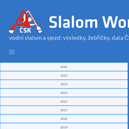
vodní slalom a sjezd: výsledky, žebříčky, data
2026
2025
2024
2023
2022
2021
2020
2019