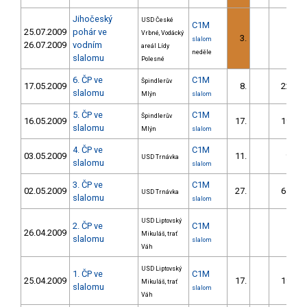
Jihočeský
USD České
C1M
25.07.2009
pohár ve
Vrbné, Vodácký
3.
5.49
slalom
26.07.2009
vodním
areál Lídy
neděle
slalomu
Polesné
6. ČP ve
C1M
Špindlerův
17.05.2009
8.
22.95
slalomu
Mlýn
slalom
5. ČP ve
C1M
Špindlerův
16.05.2009
17.
19.22
slalomu
Mlýn
slalom
4. ČP ve
C1M
03.05.2009
11.
9.12
USD Trnávka
slalomu
slalom
3. ČP ve
C1M
02.05.2009
27.
64.66
USD Trnávka
slalomu
slalom
USD Liptovský
2. ČP ve
C1M
26.04.2009
Mikuláš, trať
slalomu
slalom
Váh
USD Liptovský
1. ČP ve
C1M
25.04.2009
17.
19.22
Mikuláš, trať
slalomu
slalom
Váh