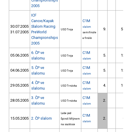
Championships
2005
ICF
Canoe/Kayak
C1M
30.07.2005
Slalom Racing
slalom
9.
57.12
USD Troja
31.07.2005
PreWorld
semifinále
Championships
a finále
2005
6. ČP ve
C1M
05.06.2005
5.
12.09
USD Troja
slalomu
slalom
5. ČP ve
C1M
04.06.2005
5.
12.09
USD Troja
slalomu
slalom
4. ČP ve
C1M
29.05.2005
4.
10.38
USD Trnávka
slalomu
slalom
3. ČP ve
C1M
28.05.2005
2.
5.90
USD Trnávka
slalomu
slalom
Labe pod
C1M
15.05.2005
2. ČP slalom
2.
0.17
Špindl.Mlýnem
slalom
na soutěsce