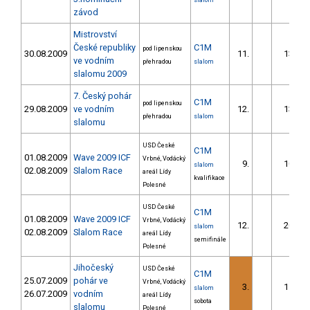
slalom
závod
Mistrovství
České republiky
C1M
pod lipenskou
30.08.2009
11.
13.05
ve vodním
přehradou
slalom
slalomu 2009
7. Český pohár
C1M
pod lipenskou
29.08.2009
ve vodním
12.
13.02
přehradou
slalom
slalomu
USD České
C1M
01.08.2009
Wave 2009 ICF
Vrbné, Vodácký
9.
10.25
slalom
02.08.2009
Slalom Race
areál Lídy
kvalifikace
Polesné
USD České
C1M
01.08.2009
Wave 2009 ICF
Vrbné, Vodácký
12.
20.13
slalom
02.08.2009
Slalom Race
areál Lídy
semifinále
Polesné
Jihočeský
USD České
C1M
25.07.2009
pohár ve
Vrbné, Vodácký
3.
11.49
slalom
26.07.2009
vodním
areál Lídy
sobota
slalomu
Polesné