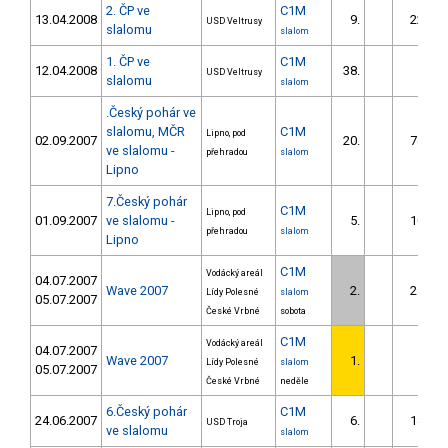
2. ČP ve
C1M
13.04.2008
9.
22.37
USD Veltrusy
slalomu
slalom
1. ČP ve
C1M
12.04.2008
38.
USD Veltrusy
slalomu
slalom
.Český pohár ve
slalomu, MČR
C1M
Lipno, pod
02.09.2007
20.
74.63
ve slalomu -
přehradou
slalom
Lipno
7.Český pohár
C1M
Lipno, pod
01.09.2007
ve slalomu -
5.
10.86
přehradou
slalom
Lipno
C1M
Vodácký areál
04.07.2007
Wave 2007
2.
21.10
Lídy Polesné
slalom
05.07.2007
České Vrbné
sobota
C1M
Vodácký areál
04.07.2007
Wave 2007
1.
Lídy Polesné
slalom
05.07.2007
České Vrbné
neděle
6.Český pohár
C1M
24.06.2007
6.
14.62
USD Troja
ve slalomu
slalom