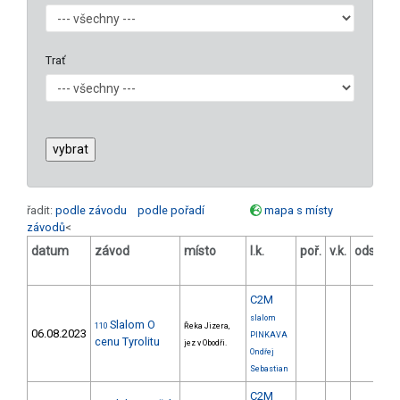
Trať
řadit:
podle závodu
podle pořadí
mapa s místy
závodů
<
datum
závod
místo
l.k.
poř.
v.k.
odstup
[s]
C2M
slalom
Slalom O
110
Řeka Jizera,
06.08.2023
PINKAVA
cenu Tyrolitu
jez v Obodři.
Ondřej
Sebastian
C2M