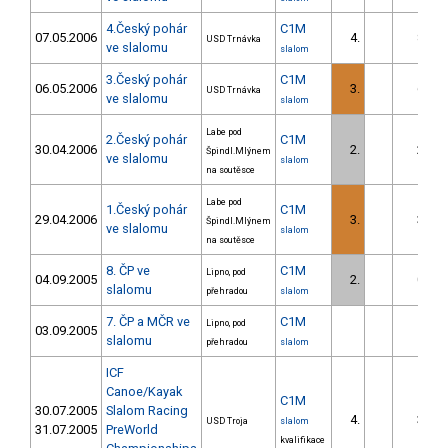
4.Český pohár
C1M
07.05.2006
4.
8.78
USD Trnávka
ve slalomu
slalom
3.Český pohár
C1M
06.05.2006
3.
6.77
USD Trnávka
ve slalomu
slalom
Labe pod
2.Český pohár
C1M
30.04.2006
2.
2.41
Špindl.Mlýnem
ve slalomu
slalom
na soutěsce
Labe pod
1.Český pohár
C1M
29.04.2006
3.
3.87
Špindl.Mlýnem
ve slalomu
slalom
na soutěsce
8. ČP ve
C1M
Lipno, pod
04.09.2005
2.
0.50
slalomu
přehradou
slalom
7. ČP a MČR ve
C1M
Lipno, pod
03.09.2005
slalomu
přehradou
slalom
ICF
Canoe/Kayak
C1M
30.07.2005
Slalom Racing
4.
3.22
USD Troja
slalom
31.07.2005
PreWorld
kvalifikace