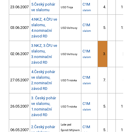
5.Český pohár
C1M
23.06.2007
4.
10.25
USD Troja
ve slalomu
slalom
4.NKZ, 4.ČPJ ve
slalomu,
C1M
03.06.2007
5.
12.67
USD Veltrusy
4.nominační
slalom
závod RD
3.NKZ, 3.ČPJ ve
slalomu,
C1M
02.06.2007
3.
2.58
USD Veltrusy
3.nominační
slalom
závod RD
4.Český pohár
ve slalomu,
C1M
27.05.2007
7.
8.88
USD Trnávka
2.nominační
slalom
závod RD
3. Český pohár
ve slalomu,
C1M
26.05.2007
5.
17.59
USD Trnávka
1.nominační
slalom
závod RD
Labe pod
2.Český pohár
C1M
06.05.2007
5.
10.94
Špindl.Mlýnem