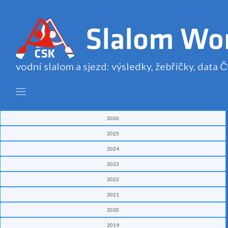
vodní slalom a sjezd: výsledky, žebříčky, data
2026
2025
2024
2023
2022
2021
2020
2019