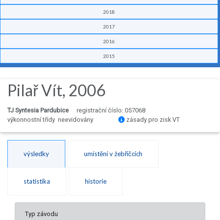
2018
2017
2016
2015
Pilař Vít, 2006
TJ Syntesia Pardubice
registrační číslo: 057068
výkonnostní třídy neevidovány
zásady pro zisk VT
výsledky
umístění v žebříčcích
statistika
historie
Typ závodu