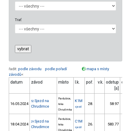
Trať
řadit:
podle závodu
podle pořadí
mapa s místy
závodů
<
datum
závod
místo
l.k.
poř.
v.k.
odstup
odst
[s]
[
Pardubice,
Sjezd na
K1M
52
16.05.2024
28.
58.97
136
řeka
Chrudimce
sjezd
Chrudimka
Pardubice,
Sjezd na
C1M
29
18.04.2024
26.
583.77
70
řeka
Chrudimce
sjezd
Chrudimka