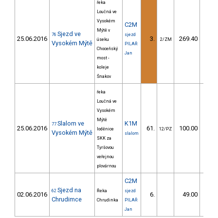
řeka
Loučná ve
Vysokém
C2M
Mýtě v
Sjezd ve
76
sjezd
25.06.2016
3.
269.40
39
úseku
2/ZM
Vysokém Mýtě
PILAŘ
Choceňský
Jan
most -
koleje
Šnakov
řeka
Loučná ve
Vysokém
Mýtě
Slalom ve
K1M
77
25.06.2016
61.
100.00
98
loděnice
12/PZ
Vysokém Mýtě
slalom
SKK za
Tyršovou
veřejnou
plovárnou
C2M
Sjezd na
62
Řeka
sjezd
02.06.2016
6.
49.00
48
Chrudimce
Chrudinka
PILAŘ
Jan