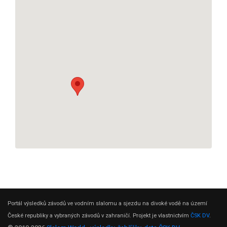
Portál výsledků závodů ve vodním slalomu a sjezdu na divoké vodě na území
České republiky a vybraných závodů v zahraničí. Projekt je vlastnictvím
ČSK DV
.