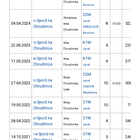
Chrudimka
Karolína
C2M
Pardubice,
Sjezd na
10
sjezd
04.04.2024
8.
522.70
řeka
5/U23
Chrudimce
DRÁŠILOVÁ
Chrudimka
Karolína
Sjezd na
K1W
79
řeka
22.06.2023
4.
228.60
Chrudimce
Chrudimka
sjezd
Sjezd na
K1W
48
řeka
11.05.2023
9.
379.60
Chrudimce
Chrudimka
sjezd
C2M
Řeka
Sjezd na
35
sjezd
27.04.2023
10.
506.78
Chrudimka,
3/U23
Chrudimce
ZIMOVÁ
Labe
Majdalena
Sjezd na
C1W
58
Řeka
19.05.2022
10.
75.00
Chrudimce
Chrudimka
sjezd
Sjezd na
C1W
39
řeka
28.04.2022
4.
540.90
Chrudimce
Chrudimka
sjezd
Sjezd na
C1W
158
řeka
14.10.2021
5.
240.03
Chrudimce