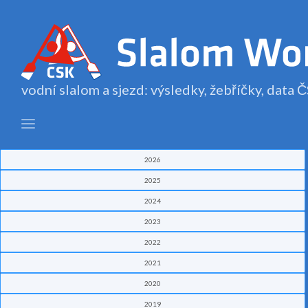
vodní slalom a sjezd: výsledky, žebříčky, data
2026
2025
2024
2023
2022
2021
2020
2019