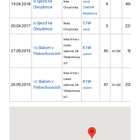
Sjezd na
30
řeka
sjezd
19.04.2018
9.
494.30
Chrudimce
Chrudimka
ZIMOVÁ
Majdalena
Sjezd na
C1W
32
Řeka
20.04.2017
5.
225.70
Chrudimce
Chrudimka
sjezd
řeka Orlice v
úseku
Slalom v
K1W
152
27.09.2015
45.
92.60
loděnice SK
10/ZM
Třebechovicích
slalom
Třebechovice
p.O.
řeka Orlice v
úseku
Slalom v
K1W
151
26.09.2015
47.
203.40
loděnice SK
10/ZM
Třebechovicích
slalom
Třebechovice
p.O.