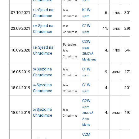
Chrudimka
sjezd
Sjezd na
K1W
157
řeka
07.10.2021
6.
301.97
1/DS
Chrudimce
Chrudimka
sjezd
Sjezd na
C1W
156
řeka
23.09.2021
11.
296.06
3/DS
Chrudimce
Chrudimka
sjezd
C2W
Pardubice -
Sjezd na
144
sjezd
10.09.2020
4.
544.02
řeka
1/DS
Chrudimce
ZIMOVÁ
Chrudimka
Majdalena
Sjezd na
C1W
59
řeka
16.05.2019
9.
177.20
4/DM
Chrudimce
Chrudimka
sjezd
Sjezd na
C1W
26
řeka
18.04.2019
4.
201.70
Chrudimce
Chrudimka
sjezd
C2W
sjezd
Sjezd na
26
řeka
18.04.2019
4.
197.60
ZIMOVÁ
2/DM
Chrudimce
Chrudimka
Anna
Marie
C2M