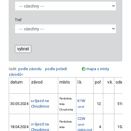
Trať
řadit:
podle závodu
podle pořadí
mapa s místy
závodů
<
datum
závod
místo
l.k.
poř.
v.k.
odstup
[s]
Pardubice,
Sjezd na
K1W
64
30.05.2024
12.
510.20
řeka
Chrudimce
sjezd
Chrudimka
C2W
Pardubice,
Sjezd na
29
sjezd
18.04.2024
4.
152.70
řeka
Chrudimce
DRÁŠILOVÁ