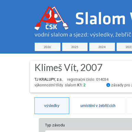
vodní slalom a sjezd: výsledky, žebří
2026
2025
2024
202
Klimeš Vít, 2007
TJ KRALUPY, z.s.
registrační číslo: 014034
výkonnostní třídy
slalom
K1:
2
zásady pro 
výsledky
umístění v žebříčcích
Typ závodu