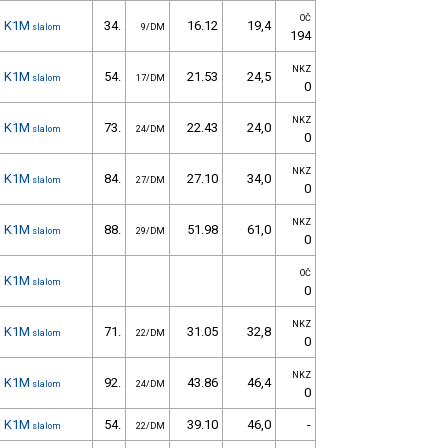
OČ
K1M
34.
16.12
19,4
slalom
9/DM
194
NKZ
K1M
54.
21.53
24,5
slalom
17/DM
0
NKZ
K1M
73.
22.43
24,0
slalom
24/DM
0
NKZ
K1M
84.
27.10
34,0
slalom
27/DM
0
NKZ
K1M
88.
51.98
61,0
slalom
29/DM
0
OČ
K1M
slalom
0
NKZ
K1M
71.
31.05
32,8
slalom
22/DM
0
NKZ
K1M
92.
43.86
46,4
slalom
24/DM
0
K1M
54.
39.10
46,0
-
slalom
22/DM