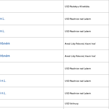
USD Roztoky u Křivoklátu
n.L.
USD Roudnice nad Labem
n.L.
USD Roudnice nad Labem
 Vrbném
Areál Lídy Polesné, hlavní trať
 Vrbném
Areál Lídy Polesné, hlavní trať
USD Roudnice nad Labem
 n.L.
USD Roudnice nad Labem
 n.L.
USD Roudnice nad Labem
USD Veltrusy