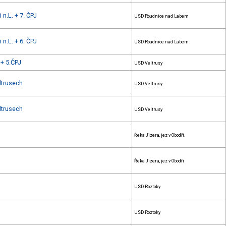
 n.L. + 7. ČPJ
USD Roudnice nad Labem
 n.L. + 6. ČPJ
USD Roudnice nad Labem
+ 5.ČPJ
USD Veltrusy
ltrusech
USD Veltrusy
ltrusech
USD Veltrusy
Řeka Jizera, jez v Obodři.
Řeka Jizera, jez v Obodři
USD Roztoky
USD Roztoky