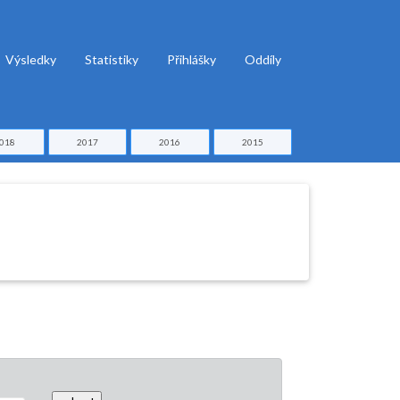
Výsledky
Statistiky
Přihlášky
Oddíly
018
2017
2016
2015