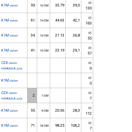
OČ
K1M
59.
33.79
39,0
slalom
16/DM
130
OČ
K1M
61.
44.63
42,1
slalom
19/DM
163
OČ
K1M
34.
21.13
26,8
slalom
10/DM
55
OČ
K1M
41.
23.19
29,1
slalom
10/DM
57
C2X
slalom
OČ
0
HORÁKOVÁ Julie
OČ
K1M
slalom
0
C2X
slalom
OČ
2.
1/DM
7
HORÁKOVÁ Julie
OČ
K1M
55.
20.36
28,3
slalom
9/DM
112
OČ
K1M
71.
98.25
106,2
slalom
18/DM
7