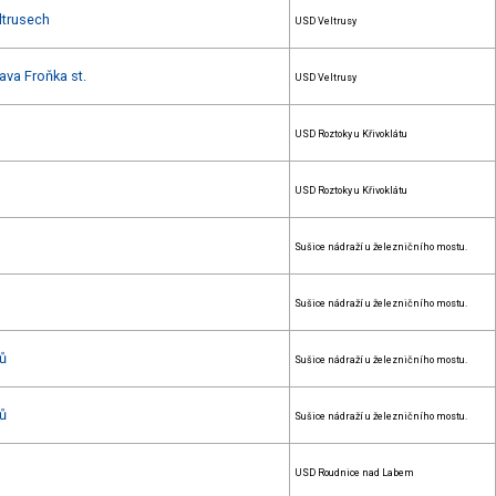
ltrusech
USD Veltrusy
ava Froňka st.
USD Veltrusy
USD Roztoky u Křivoklátu
USD Roztoky u Křivoklátu
Sušice nádraží u železničního mostu.
Sušice nádraží u železničního mostu.
nů
Sušice nádraží u železničního mostu.
nů
Sušice nádraží u železničního mostu.
USD Roudnice nad Labem