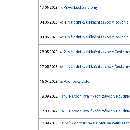
17.06.2023
Křivoklátské slalomy
77
04.06.2023
4. Národní kvalifikační závod v Roudnici 
69
03.06.2023
3. Národní kvalifikační závod v Roudnici 
68
28.05.2023
2. Národní kvalifikační závod v Českém
66
27.05.2023
1. Národní kvalifikační závod v Českém
65
15.04.2023
Podřipský slalom
28
18.09.2022
6. Národní kvalifikační závod v Roudnici
127
17.09.2022
5. Národní kvalifikační závod v Roudnici
126
10.09.2022
MČR dorostu ve slalomu ve Veltrusech
122