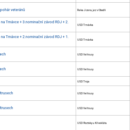
 pohár veteránů
Řeka Jizera, jez v Obodři
u na Trnávce + 3.nominační závod RDJ + 2.
USD Trnávka
u na Trnávce + 2.nominační závod RDJ + 1.
USD Trnávka
sech
USD Veltrusy
sech
USD Veltrusy
USD Troja
ltrusech
USD Veltrusy
ltrusech
USD Veltrusy
USD Roztoky u Křivoklátu