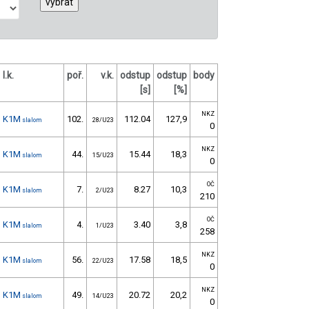
l.k.
poř.
v.k.
odstup
odstup
body
[s]
[%]
NKZ
K1M
102.
112.04
127,9
slalom
28/U23
0
NKZ
K1M
44.
15.44
18,3
slalom
15/U23
0
OČ
K1M
7.
8.27
10,3
slalom
2/U23
210
OČ
K1M
4.
3.40
3,8
slalom
1/U23
258
NKZ
K1M
56.
17.58
18,5
slalom
22/U23
0
NKZ
K1M
49.
20.72
20,2
slalom
14/U23
0