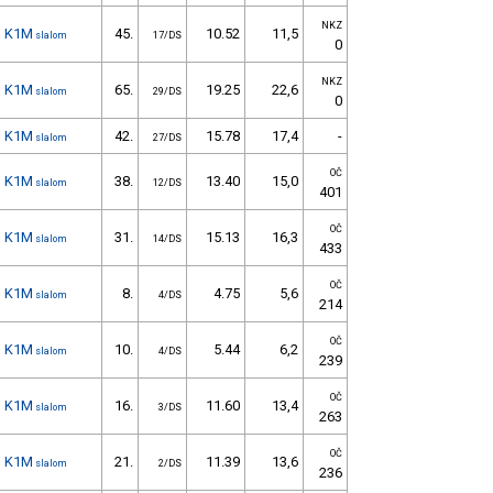
NKZ
K1M
45.
10.52
11,5
slalom
17/DS
0
NKZ
K1M
65.
19.25
22,6
slalom
29/DS
0
K1M
42.
15.78
17,4
-
slalom
27/DS
OČ
K1M
38.
13.40
15,0
slalom
12/DS
401
OČ
K1M
31.
15.13
16,3
slalom
14/DS
433
OČ
K1M
8.
4.75
5,6
slalom
4/DS
214
OČ
K1M
10.
5.44
6,2
slalom
4/DS
239
OČ
K1M
16.
11.60
13,4
slalom
3/DS
263
OČ
K1M
21.
11.39
13,6
slalom
2/DS
236