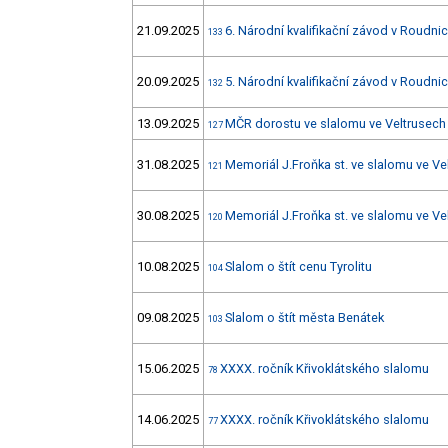
21.09.2025
6. Národní kvalifikační závod v Roudnici
133
20.09.2025
5. Národní kvalifikační závod v Roudnici
132
13.09.2025
MČR dorostu ve slalomu ve Veltrusech 
127
31.08.2025
Memoriál J.Froňka st. ve slalomu ve Ve
121
30.08.2025
Memoriál J.Froňka st. ve slalomu ve Ve
120
10.08.2025
Slalom o štít cenu Tyrolitu
104
09.08.2025
Slalom o štít města Benátek
103
15.06.2025
XXXX. ročník Křivoklátského slalomu
78
14.06.2025
XXXX. ročník Křivoklátského slalomu
77