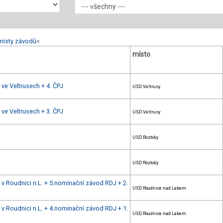
místy závodů
<
místo
 ve Veltrusech + 4. ČPJ
USD Veltrusy
 ve Veltrusech + 3. ČPJ
USD Veltrusy
USD Roztoky
USD Roztoky
u v Roudnici n.L. + 5.nominační závod RDJ + 2.
USD Roudnice nad Labem
u v Roudnici n.L. + 4.nominační závod RDJ + 1.
USD Roudnice nad Labem