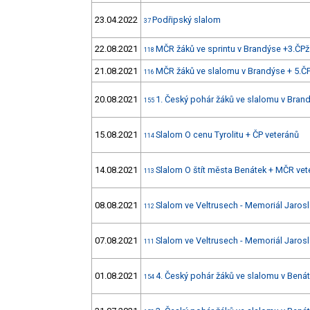
23.04.2022
Podřipský slalom
37
22.08.2021
MČR žáků ve sprintu v Brandýse +3.ČPž
118
21.08.2021
MČR žáků ve slalomu v Brandýse + 5.Č
116
20.08.2021
1. Český pohár žáků ve slalomu v Bran
155
15.08.2021
Slalom O cenu Tyrolitu + ČP veteránů
114
14.08.2021
Slalom O štít města Benátek + MČR vet
113
08.08.2021
Slalom ve Veltrusech - Memoriál Jaros
112
07.08.2021
Slalom ve Veltrusech - Memoriál Jaros
111
01.08.2021
4. Český pohár žáků ve slalomu v Bená
154