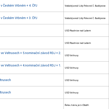
mu v Českém Vrbném + 4. ČPJ
Vodácký areál Lídy Polesné Č. Budějovice
mu v Českém Vrbném + 3. ČPJ
Vodácký areál Lídy Polesné Č. Budějovice
USD Roudnice nad Labem
USD Roudnice nad Labem
u ve Veltrusech + 5.nominační závod RDJ + 2.
USD Veltrusy
u ve Veltrusech + 4.nominační závod RDJ + 1.
USD Veltrusy
ltrusech
USD Veltrusy
ltrusech
USD Veltrusy
Řeka Jizera, jez v Obodři.