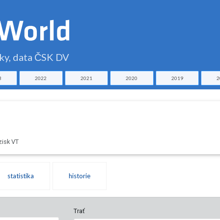
čky, data ČSK DV
3
2022
2021
2020
2019
2
zisk VT
statistika
historie
Trať