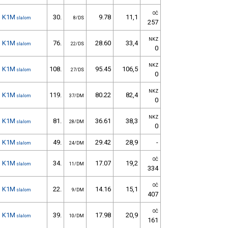
OČ
K1M
30.
9.78
11,1
slalom
8/DS
257
NKZ
K1M
76.
28.60
33,4
slalom
22/DS
0
NKZ
K1M
108.
95.45
106,5
slalom
27/DS
0
NKZ
K1M
119.
80.22
82,4
slalom
37/DM
0
NKZ
K1M
81.
36.61
38,3
slalom
28/DM
0
K1M
49.
29.42
28,9
-
slalom
24/DM
OČ
K1M
34.
17.07
19,2
slalom
11/DM
334
OČ
K1M
22.
14.16
15,1
slalom
9/DM
407
OČ
K1M
39.
17.98
20,9
slalom
10/DM
161