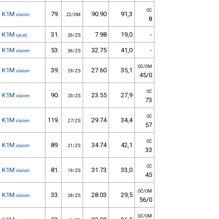
OČ
K1M
79.
90.90
91,3
slalom
22/DM
8
K1M
31.
7.98
19,0
-
sjezd
26/ZS
K1M
53.
32.75
41,0
-
slalom
36/ZS
OČ/OM
K1M
39.
27.60
35,1
slalom
29/ZS
45/0
OČ
K1M
90.
23.55
27,9
slalom
20/ZS
73
OČ
K1M
119.
29.74
34,4
slalom
27/ZS
57
OČ
K1M
89.
34.74
42,1
slalom
21/ZS
33
OČ
K1M
81.
31.73
33,0
slalom
19/ZS
45
OČ/OM
K1M
33.
28.03
29,5
slalom
28/ZS
56/0
OČ/OM