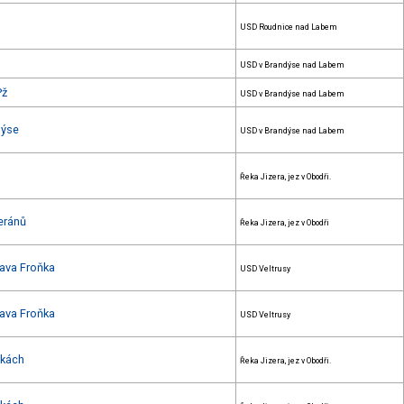
USD Roudnice nad Labem
USD v Brandýse nad Labem
Pž
USD v Brandýse nad Labem
dýse
USD v Brandýse nad Labem
Řeka Jizera, jez v Obodři.
eránů
Řeka Jizera, jez v Obodři
lava Froňka
USD Veltrusy
lava Froňka
USD Veltrusy
tkách
Řeka Jizera, jez v Obodři.