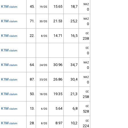
NKZ
K1M
45.
15.65
18,7
slalom
19/DS
0
NKZ
K1M
71.
21.53
25,2
slalom
30/DS
0
OČ
K1M
22.
14.71
16,5
slalom
8/DS
238
OČ
K1M
slalom
0
NKZ
K1M
64.
30.96
34,7
slalom
24/DS
0
NKZ
K1M
87.
26.86
30,4
slalom
35/DS
0
OČ
K1M
50.
19.35
21,3
slalom
18/DS
258
OČ
K1M
13.
5.64
6,8
slalom
6/DS
528
OČ
K1M
28.
8.97
10,2
slalom
8/DS
224