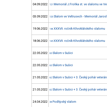
04.09.2022
Memoriál J.Froňka st. ve slalomu ve Ve
121
03.09.2022
Slalom ve Veltrusech - Memoriál Jarosl
120
19.06.2022
XXXVII. ročník Křivoklátského slalomu
146
18.06.2022
XXXVII. ročník Křivoklátského slalomu
145
22.05.2022
Slalom v Sušici
63
22.05.2022
Slalom v Sušici
63
21.05.2022
Slalom v Sušici + 3. Český pohár veterá
62
21.05.2022
Slalom v Sušici + 3. Český pohár veterá
62
24.04.2022
Podřipský slalom
38