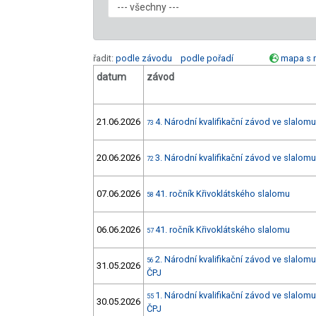
řadit:
podle závodu
podle pořadí
mapa s 
datum
závod
21.06.2026
4. Národní kvalifikační závod ve slalomu
73
20.06.2026
3. Národní kvalifikační závod ve slalomu
72
07.06.2026
41. ročník Křivoklátského slalomu
58
06.06.2026
41. ročník Křivoklátského slalomu
57
2. Národní kvalifikační závod ve slalom
56
31.05.2026
ČPJ
1. Národní kvalifikační závod ve slalom
55
30.05.2026
ČPJ