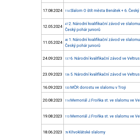
17.08.2024
Slalom O štít města Benátek + 6. Český
114
2. Národní kvalifikační závod ve slalom
47
12.05.2024
Český pohár juniorů
1. Národní kvalifikační závod ve slalom
46
11.05.2024
Český pohár juniorů
24.09.2023
6. Národní kvalifikační závod ve Veltru
137
23.09.2023
5. Národní kvalifikační závod ve Veltru
136
16.09.2023
MČR dorostu ve slalomu v Troji
133
20.08.2023
Memoriál J.Froňka st. ve slalomu ve Ve
114
19.08.2023
Memoriál J.Froňka st. ve slalomu ve Ve
113
18.06.2023
Křivoklátské slalomy
78