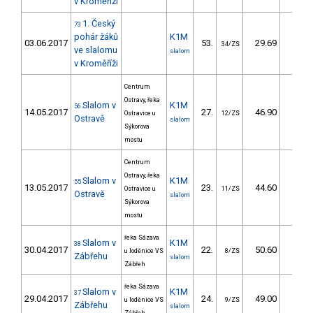
v Kroměříži
1. Český
73
pohár žáků
K1M
03.06.2017
53.
29.69
25,
34/ZS
ve slalomu
slalom
v Kroměříži
Centrum
Ostravy, řeka
Slalom v
K1M
56
14.05.2017
27.
46.90
46,
Ostravice u
12/ZS
Ostravě
slalom
Sýkorova
mostu
Centrum
Ostravy, řeka
Slalom v
K1M
55
13.05.2017
23.
44.60
47,
Ostravice u
11/ZS
Ostravě
slalom
Sýkorova
mostu
řeka Sázava
Slalom v
K1M
38
30.04.2017
22.
50.60
55,
u loděnice VS
8/ZS
Zábřehu
slalom
Zábřeh
řeka Sázava
Slalom v
K1M
37
29.04.2017
24.
49.00
59,
u loděnice VS
9/ZS
Zábřehu
slalom