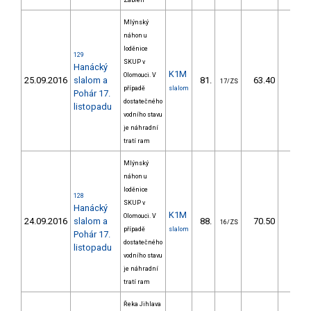
Zábřeh
Mlýnský
náhon u
loděnice
129
SKUP v
Hanácký
K1M
Olomouci. V
25.09.2016
slalom a
81.
63.40
66,
17/ZS
případě
slalom
Pohár 17.
dostatečného
listopadu
vodního stavu
je náhradní
tratí ram
Mlýnský
náhon u
loděnice
128
SKUP v
Hanácký
K1M
Olomouci. V
24.09.2016
slalom a
88.
70.50
65,
16/ZS
případě
slalom
Pohár 17.
dostatečného
listopadu
vodního stavu
je náhradní
tratí ram
Řeka Jihlava