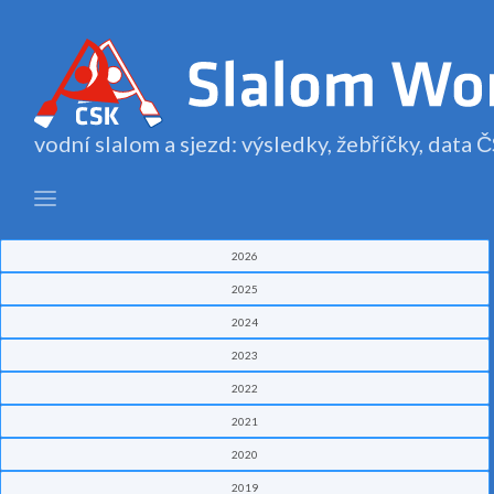
vodní slalom a sjezd: výsledky, žebříčky, data
2026
2025
2024
2023
2022
2021
2020
2019