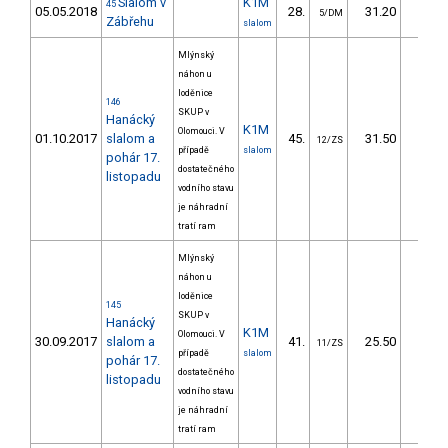
Slalom v
K1M
45
05.05.2018
28.
31.20
32,
5/DM
Zábřehu
slalom
Mlýnský
náhon u
loděnice
146
SKUP v
Hanácký
K1M
Olomouci. V
01.10.2017
slalom a
45.
31.50
34,
12/ZS
případě
slalom
pohár 17.
dostatečného
listopadu
vodního stavu
je náhradní
tratí ram
Mlýnský
náhon u
loděnice
145
SKUP v
Hanácký
K1M
Olomouci. V
30.09.2017
slalom a
41.
25.50
27,
11/ZS
případě
slalom
pohár 17.
dostatečného
listopadu
vodního stavu
je náhradní
tratí ram