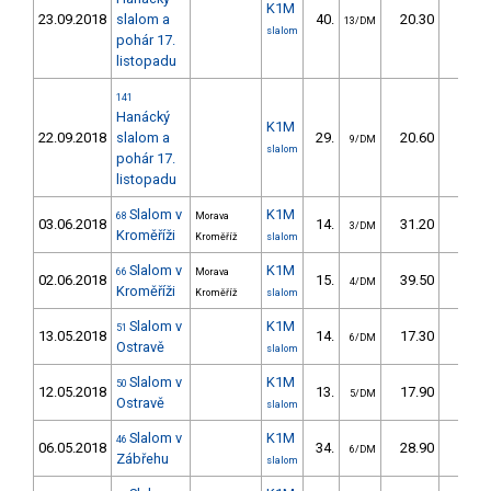
K1M
23.09.2018
slalom a
40.
20.30
27,
13/DM
slalom
pohár 17.
listopadu
141
Hanácký
K1M
22.09.2018
slalom a
29.
20.60
28,
9/DM
slalom
pohár 17.
listopadu
Slalom v
K1M
68
Morava
03.06.2018
14.
31.20
33,
3/DM
Kroměříži
Kroměříž
slalom
Slalom v
K1M
66
Morava
02.06.2018
15.
39.50
40,
4/DM
Kroměříži
Kroměříž
slalom
Slalom v
K1M
51
13.05.2018
14.
17.30
16,
6/DM
Ostravě
slalom
Slalom v
K1M
50
12.05.2018
13.
17.90
18,
5/DM
Ostravě
slalom
Slalom v
K1M
46
06.05.2018
34.
28.90
29,
6/DM
Zábřehu
slalom