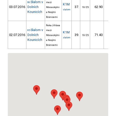
Slalom v
86
mezi
K1M
03.07.2016
Dolních
37.
62.90
64,
Moravskými
10/ZS
slalom
Kounicích
a Novými
Bránicemi
Řeka Jihlava
Slalom v
85
mezi
K1M
02.07.2016
Dolních
39.
71.40
64,
Moravskými
10/ZS
slalom
Kounicích
a Novými
Bránicemi