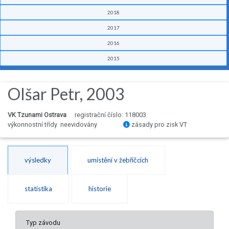
2018
2017
2016
2015
Olšar Petr, 2003
VK Tzunami Ostrava
registrační číslo: 118003
výkonnostní třídy neevidovány
zásady pro zisk VT
výsledky
umístění v žebříčcích
statistika
historie
Typ závodu