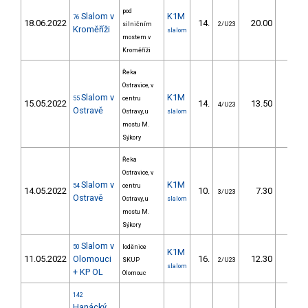
pod
Slalom v
K1M
76
18.06.2022
14.
20.00
21,
silničním
2/U23
Kroměříži
slalom
mostem v
Kroměříži
Řeka
Ostravice, v
Slalom v
K1M
55
centru
15.05.2022
14.
13.50
14,
4/U23
Ostravě
Ostravy, u
slalom
mostu M.
Sýkory
Řeka
Ostravice, v
Slalom v
K1M
54
centru
14.05.2022
10.
7.30
7,
3/U23
Ostravě
Ostravy, u
slalom
mostu M.
Sýkory
Slalom v
50
loděnice
K1M
11.05.2022
Olomouci
16.
12.30
13,
SKUP
2/U23
slalom
+ KP OL
Olomouc
142
Hanácký