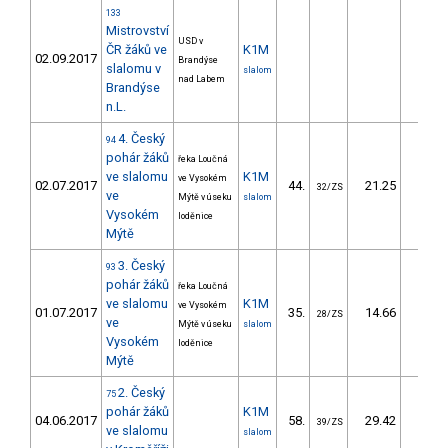
133
Mistrovství
USD v
ČR žáků ve
K1M
02.09.2017
Brandýse
slalomu v
slalom
nad Labem
Brandýse
n.L.
4. Český
94
pohár žáků
řeka Loučná
ve slalomu
K1M
ve Vysokém
02.07.2017
44.
21.25
20,
32/ZS
ve
Mýtě v úseku
slalom
Vysokém
loděnice
Mýtě
3. Český
93
pohár žáků
řeka Loučná
ve slalomu
K1M
ve Vysokém
01.07.2017
35.
14.66
14,
28/ZS
ve
Mýtě v úseku
slalom
Vysokém
loděnice
Mýtě
2. Český
75
pohár žáků
K1M
04.06.2017
58.
29.42
30,
39/ZS
ve slalomu
slalom