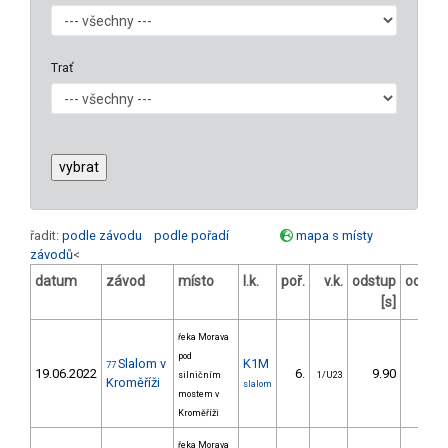
Trať
řadit:
podle závodu
podle pořadí
mapa s místy
závodů
<
datum
závod
místo
l.k.
poř.
v.k.
odstup
odstu
[s]
[%
řeka Morava
pod
Slalom v
K1M
77
19.06.2022
6.
9.90
11,
silničním
1/U23
Kroměříži
slalom
mostem v
Kroměříži
řeka Morava