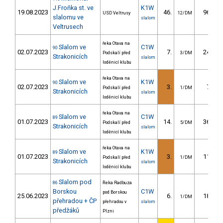
J.Froňka st. ve
K1W
19.08.2023
46.
96.67
USD Veltrusy
12/DM
slalomu ve
slalom
Veltrusech
řeka Otava na
Slalom ve
C1W
90
02.07.2023
7.
24.47
Podskalí před
3/DM
Strakonicích
slalom
loděnicí klubu
řeka Otava na
Slalom ve
K1W
90
02.07.2023
3.
7.84
Podskalí před
1/DM
Strakonicích
slalom
loděnicí klubu
řeka Otava na
Slalom ve
C1W
89
01.07.2023
14.
36.81
Podskalí před
5/DM
Strakonicích
slalom
loděnicí klubu
řeka Otava na
Slalom ve
K1W
89
01.07.2023
3.
11.45
Podskalí před
1/DM
Strakonicích
slalom
loděnicí klubu
Slalom pod
86
Řeka Radbuza
Borskou
C1W
pod Borskou
25.06.2023
6.
18.70
1/DM
přehradou + ČP
přehradou v
slalom
předžáků
Plzni