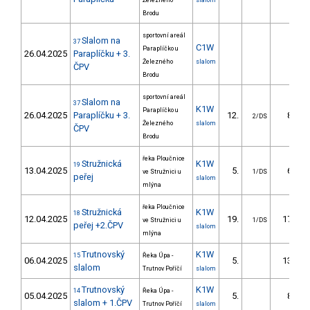
Železného
slalom
Brodu
sportovní areál
Slalom na
37
C1W
Paraplíčko u
26.04.2025
Paraplíčku + 3.
Železného
slalom
ČPV
Brodu
sportovní areál
Slalom na
37
K1W
Paraplíčko u
26.04.2025
Paraplíčku + 3.
12.
8.80
2/DS
Železného
slalom
ČPV
Brodu
řeka Ploučnice
Stružnická
K1W
19
13.04.2025
5.
6.60
ve Stružnici u
1/DS
peřej
slalom
mlýna
řeka Ploučnice
Stružnická
K1W
18
12.04.2025
19.
17.90
ve Stružnici u
1/DS
peřej +2.ČPV
slalom
mlýna
Trutnovský
K1W
15
Řeka Úpa -
06.04.2025
5.
13.47
slalom
Trutnov Poříčí
slalom
Trutnovský
K1W
14
Řeka Úpa -
05.04.2025
5.
8.86
slalom + 1.ČPV
Trutnov Poříčí
slalom