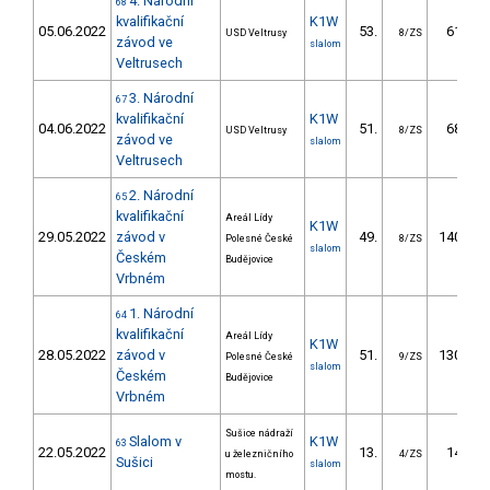
4. Národní
68
kvalifikační
K1W
05.06.2022
53.
61.16
USD Veltrusy
8/ZS
závod ve
slalom
Veltrusech
3. Národní
67
kvalifikační
K1W
04.06.2022
51.
68.03
USD Veltrusy
8/ZS
závod ve
slalom
Veltrusech
2. Národní
65
kvalifikační
Areál Lídy
K1W
29.05.2022
závod v
49.
140.84
Polesné České
8/ZS
slalom
Českém
Budějovice
Vrbném
1. Národní
64
kvalifikační
Areál Lídy
K1W
28.05.2022
závod v
51.
130.62
Polesné České
9/ZS
slalom
Českém
Budějovice
Vrbném
Sušice nádraží
Slalom v
K1W
63
22.05.2022
13.
14.45
u železničního
4/ZS
Sušici
slalom
mostu.