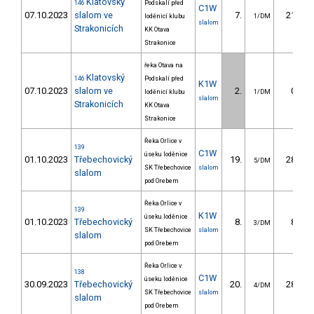
Klatovský
146
Podskalí před
C1W
07.10.2023
slalom ve
7.
21.66
loděnicí klubu
1/DM
slalom
Strakonicích
KK Otava
Strakonice
řeka Otava na
Klatovský
146
Podskalí před
K1W
07.10.2023
slalom ve
2.
0.50
loděnicí klubu
1/DM
slalom
Strakonicích
KK Otava
Strakonice
Řeka Orlice v
139
C1W
úseku loděnice
01.10.2023
Třebechovický
19.
28.40
5/DM
SK Třebechovice
slalom
slalom
pod Orebem
Řeka Orlice v
139
K1W
úseku loděnice
01.10.2023
Třebechovický
8.
8.60
3/DM
SK Třebechovice
slalom
slalom
pod Orebem
Řeka Orlice v
138
C1W
úseku loděnice
30.09.2023
Třebechovický
20.
28.30
4/DM
SK Třebechovice
slalom
slalom
pod Orebem