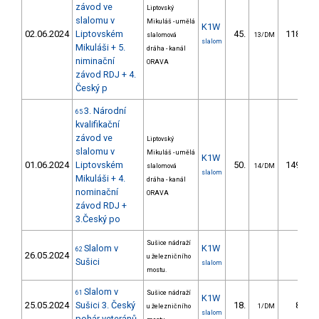
závod ve
Liptovský
slalomu v
Mikuláš - umělá
K1W
02.06.2024
Liptovském
45.
118.53
slalomová
13/DM
slalom
Mikuláši + 5.
dráha - kanál
niminační
ORAVA
závod RDJ + 4.
Český p
3. Národní
65
kvalifikační
závod ve
Liptovský
slalomu v
Mikuláš - umělá
K1W
01.06.2024
Liptovském
50.
149.45
slalomová
14/DM
slalom
Mikuláši + 4.
dráha - kanál
nominační
ORAVA
závod RDJ +
3.Český po
Sušice nádraží
Slalom v
K1W
62
26.05.2024
u železničního
Sušici
slalom
mostu.
Slalom v
61
Sušice nádraží
K1W
25.05.2024
Sušici 3. Český
18.
8.99
u železničního
1/DM
slalom
pohár veteránů