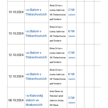
Řeka Orlice v
Slalom v
C1W
145
úseku loděnice
13.10.2024
Třebechovicích
SK Třebechovice
slalom
pod Orebem
Řeka Orlice v
Slalom v
K1W
145
úseku loděnice
13.10.2024
Třebechovicích
SK Třebechovice
slalom
pod Orebem
Řeka Orlice v
Slalom v
C1W
144
úseku loděnice
12.10.2024
Třebechovicích
SK Třebechovice
slalom
pod Orebem
Řeka Orlice v
Slalom v
K1W
144
úseku loděnice
12.10.2024
Třebechovicích
SK Třebechovice
slalom
pod Orebem
řeka Otava na
Klatovský
150
Podskalí před
C1W
06.10.2024
slalom ve
loděnicí klubu
slalom
Strakonicích
KK Otava