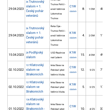
Trutnovský
36
Trutnov Poříčí -
slalom + 1.
C1W
29.04.2023
8.
40.93
areál loděnice
1/DM
Český pohár
slalom
Lokomotiva
veteránů
Trutnov
Řeka Úpa -
Trutnovský
36
Trutnov Poříčí -
slalom + 1.
K1W
29.04.2023
4.
11.73
areál loděnice
2/DM
Český pohár
slalom
Lokomotiva
veteránů
Trutnov
Podřipský
K1W
28
USD Roudnice
15.04.2023
15.
49.44
4/DM
slalom
nad Labem
slalom
Klatovský
137
řeka Otava na
C1W
02.10.2022
slalom ve
12.
71.05
Podskalí před
5/ZS
slalom
Strakonicích
loděnicí klubu
Klatovský
137
řeka Otava na
K1W
02.10.2022
slalom ve
5.
17.84
Podskalí před
3/ZS
slalom
Strakonicích
loděnicí klubu
Klatovský
136
slalom ve
řeka Otava na
C1W
01.10.2022
Strakonicích -
10.
33.58
Podskalí před
4/ZS