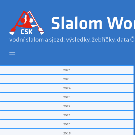
vodní slalom a sjezd: výsledky, žebříčky, data
2026
2025
2024
2023
2022
2021
2020
2019