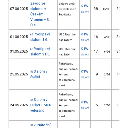
závod ve
Vodácký areál
K1W
07.06.2025
slalomu v
38.
32.46
Lídy Polesné Č.
15/DS
slalom
Českém
Budějovice
Vrbném + 3.
ČPJ
Podřipský
K1W
66
USD Roudnice
01.06.2025
16.
34.84
4/DS
slalom 1.6.
nad Labem
slalom
Podřipský
K1W
65
USD Roudnice
31.05.2025
17.
36.81
6/DS
slalom 31.5.
nad Labem
slalom
Řeka Otava ,
Sušice - nádraží,
Slalom v
K1W
56
25.05.2025
9.
16.36
kemp u
2/DS
Sušici
slalom
železničního
mostu
Řeka Otava ,
Slalom v
55
Sušice - nádraží,
K1W
24.05.2025
Sušici + MČR
6.
11.48
kemp u
2/DS
slalom
veteránů
železničního
mostu
2. Národní
53