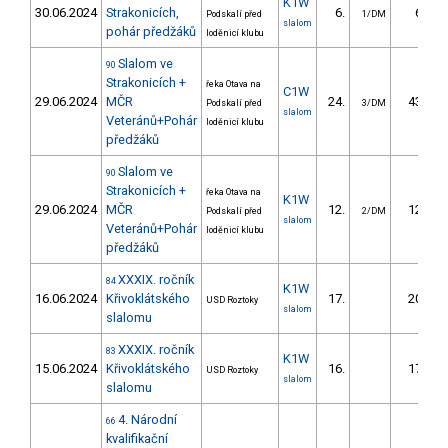
K1W
30.06.2024
Strakonicích,
6.
6.65
Podskalí před
1/DM
slalom
pohár předžáků
loděnicí klubu
Slalom ve
90
Strakonicích +
řeka Otava na
C1W
29.06.2024
MČR
24.
43.41
Podskalí před
3/DM
slalom
Veteránů+Pohár
loděnicí klubu
předžáků
Slalom ve
90
Strakonicích +
řeka Otava na
K1W
29.06.2024
MČR
12.
12.56
Podskalí před
2/DM
slalom
Veteránů+Pohár
loděnicí klubu
předžáků
XXXIX. ročník
84
K1W
16.06.2024
Křivoklátského
17.
20.08
USD Roztoky
slalom
slalomu
XXXIX. ročník
83
K1W
15.06.2024
Křivoklátského
16.
17.07
USD Roztoky
slalom
slalomu
4. Národní
66
kvalifikační