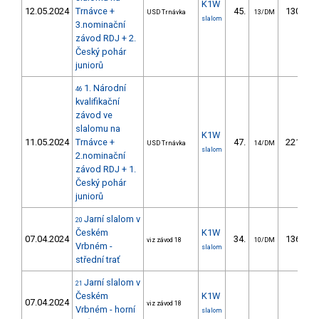
K1W
12.05.2024
Trnávce +
45.
130.62
USD Trnávka
13/DM
slalom
3.nominační
závod RDJ + 2.
Český pohár
juniorů
1. Národní
46
kvalifikační
závod ve
slalomu na
K1W
11.05.2024
Trnávce +
47.
221.63
USD Trnávka
14/DM
slalom
2.nominační
závod RDJ + 1.
Český pohár
juniorů
Jarní slalom v
20
Českém
K1W
07.04.2024
34.
136.17
viz závod 18
10/DM
Vrbném -
slalom
střední trať
Jarní slalom v
21
Českém
K1W
07.04.2024
viz závod 18
Vrbném - horní
slalom