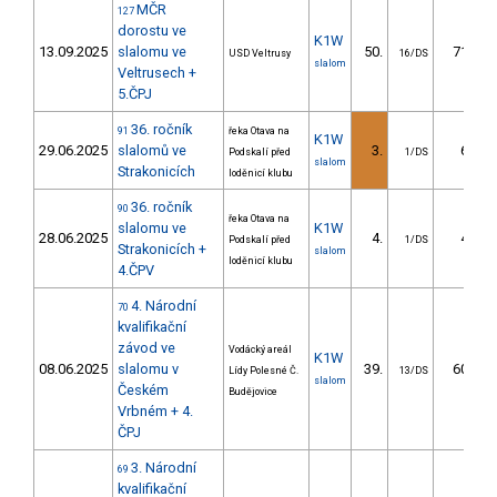
MČR
127
dorostu ve
K1W
13.09.2025
slalomu ve
50.
71.21
USD Veltrusy
16/DS
slalom
Veltrusech +
5.ČPJ
36. ročník
91
řeka Otava na
K1W
29.06.2025
slalomů ve
3.
6.33
Podskalí před
1/DS
slalom
Strakonicích
loděnicí klubu
36. ročník
90
řeka Otava na
slalomu ve
K1W
28.06.2025
4.
4.42
Podskalí před
1/DS
Strakonicích +
slalom
loděnicí klubu
4.ČPV
4. Národní
70
kvalifikační
závod ve
Vodácký areál
K1W
08.06.2025
slalomu v
39.
60.19
Lídy Polesné Č.
13/DS
slalom
Českém
Budějovice
Vrbném + 4.
ČPJ
3. Národní
69
kvalifikační