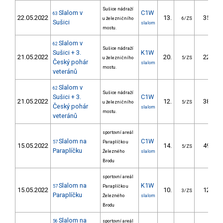
Sušice nádraží
Slalom v
C1W
63
22.05.2022
13.
35.16
u železničního
6/ZS
Sušici
slalom
mostu.
Slalom v
62
Sušice nádraží
Sušici + 3.
K1W
21.05.2022
20.
22.70
u železničního
5/ZS
Český pohár
slalom
mostu.
veteránů
Slalom v
62
Sušice nádraží
Sušici + 3.
C1W
21.05.2022
12.
38.77
u železničního
5/ZS
Český pohár
slalom
mostu.
veteránů
sportovní areál
Slalom na
C1W
57
Paraplíčko u
15.05.2022
14.
49.90
5/ZS
Paraplíčku
Železného
slalom
Brodu
sportovní areál
Slalom na
K1W
57
Paraplíčko u
15.05.2022
10.
12.20
3/ZS
Paraplíčku
Železného
slalom
Brodu
Slalom na
56
sportovní areál