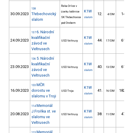
Řeka Orlice v
138
K1W
úseku loděnice
30.09.2023
Třebechovický
12.
14.90
4/DM
SK Třebechovice
slalom
slalom
pod Orebem
6. Národní
137
kvalifikační
K1W
24.09.2023
44.
61.98
USD Veltrusy
17/DM
závod ve
slalom
Veltrusech
5. Národní
136
kvalifikační
K1W
23.09.2023
40.
61.05
USD Veltrusy
13/DM
závod ve
slalom
Veltrusech
MČR
133
K1W
16.09.2023
dorostu ve
41.
182.45
USD Troja
16/DM
slalom
slalomu v Troji
Memoriál
114
J.Froňka st. ve
K1W
20.08.2023
38.
47.46
USD Veltrusy
11/DM
slalomu ve
slalom
Veltrusech
Memoriál
113