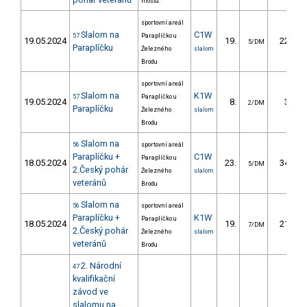
mostu.
sportovní areál
Slalom na
C1W
57
Paraplíčko u
19.05.2024
19.
22.40
5/DM
Paraplíčku
Železného
slalom
Brodu
sportovní areál
Slalom na
K1W
57
Paraplíčko u
19.05.2024
8.
3.90
2/DM
Paraplíčku
Železného
slalom
Brodu
Slalom na
56
sportovní areál
Paraplíčku +
C1W
Paraplíčko u
18.05.2024
23.
34.30
5/DM
2.Český pohár
Železného
slalom
veteránů
Brodu
Slalom na
56
sportovní areál
Paraplíčku +
K1W
Paraplíčko u
18.05.2024
19.
21.00
7/DM
2.Český pohár
Železného
slalom
veteránů
Brodu
2. Národní
47
kvalifikační
závod ve
slalomu na