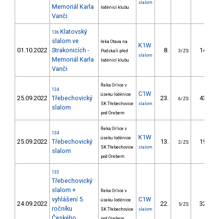
slalom
Memoriál Karla
loděnicí klubu
Vanči
Klatovský
136
slalom ve
řeka Otava na
K1W
01.10.2022
Strakonicích -
8.
14.15
Podskalí před
3/ZS
slalom
Memoriál Karla
loděnicí klubu
Vanči
Řeka Orlice v
134
C1W
úseku loděnice
25.09.2022
Třebechovický
23.
43.97
6/ZS
SK Třebechovice
slalom
slalom
pod Orebem
Řeka Orlice v
134
K1W
úseku loděnice
25.09.2022
Třebechovický
13.
19.85
2/ZS
SK Třebechovice
slalom
slalom
pod Orebem
133
Třebechovický
slalom +
Řeka Orlice v
vyhlášení 5.
C1W
úseku loděnice
24.09.2022
22.
32.98
5/ZS
ročníku
SK Třebechovice
slalom
Českého
pod Orebem