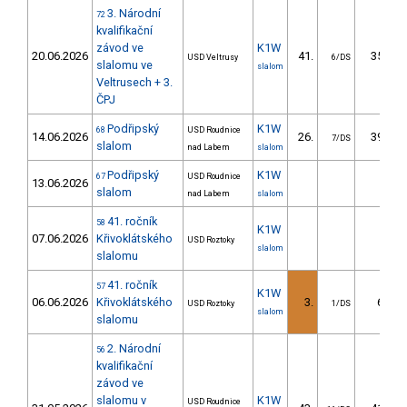
3. Národní
72
kvalifikační
závod ve
K1W
20.06.2026
41.
35.31
USD Veltrusy
6/DS
slalomu ve
slalom
Veltrusech + 3.
ČPJ
Podřipský
K1W
68
USD Roudnice
14.06.2026
26.
39.51
7/DS
slalom
nad Labem
slalom
Podřipský
K1W
67
USD Roudnice
13.06.2026
slalom
nad Labem
slalom
41. ročník
58
K1W
07.06.2026
Křivoklátského
USD Roztoky
slalom
slalomu
41. ročník
57
K1W
06.06.2026
Křivoklátského
3.
6.24
USD Roztoky
1/DS
slalom
slalomu
2. Národní
56
kvalifikační
závod ve
slalomu v
K1W
USD Roudnice