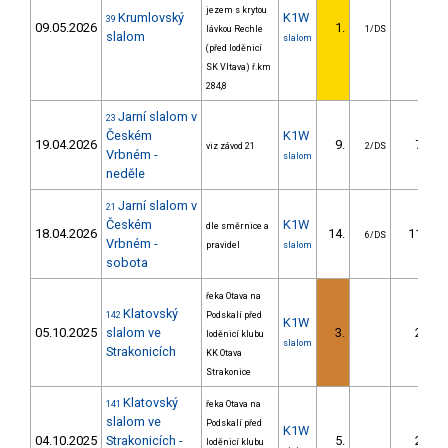
jezem s krytou
Krumlovský
K1W
39
09.05.2026
1.
lávkou Rechle
1/DS
slalom
slalom
(před loděnicí
SK Vltava) ř.km
284,8
Jarní slalom v
23
Českém
K1W
19.04.2026
9.
7.78
viz závod 21
2/DS
Vrbném -
slalom
neděle
Jarní slalom v
21
Českém
K1W
dle směrnice a
18.04.2026
14.
11.96
6/DS
Vrbném -
pravidel
slalom
sobota
řeka Otava na
Klatovský
142
Podskalí před
K1W
05.10.2025
slalom ve
3.
2.18
loděnicí klubu
slalom
Strakonicích
KK Otava
Strakonice
Klatovský
141
řeka Otava na
slalom ve
Podskalí před
K1W
04.10.2025
Strakonicích -
5.
2.56
loděnicí klubu