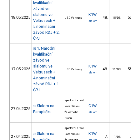
kvalifikační
závod ve
slalomu ve
K1W
18.05.2025
48.
52.46
USD Veltrusy
15/DS
Veltrusech +
slalom
5.nominační
závod RDJ + 2.
ČPJ
1. Národní
52
kvalifikační
závod ve
slalomu ve
K1W
17.05.2025
48.
55.17
USD Veltrusy
16/DS
Veltrusech +
slalom
4.nominační
závod RDJ + 1.
ČPJ
sportovní areál
Slalom na
C1W
38
Paraplíčko u
27.04.2025
Paraplíčku
Železného
slalom
Brodu
sportovní areál
Slalom na
K1W
38
Paraplíčko u
27.04.2025
7.
7.00
1/DS
Paraplíčku