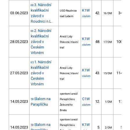
3. Národní
68
kvalifikační
K1W
USD Roudnice
03.06.2023
42.
34.78
16/DM
závod v
nad Labem
slalom
Roudnici n.L.
2. Národní
66
kvalifikační
Areál Lídy
K1W
28.05.2023
závod v
48.
100.85
Polesné, hlavní
17/DM
slalom
Českém
trať
Vrbném
1. Národní
65
kvalifikační
Areál Lídy
K1W
27.05.2023
závod v
43.
114.44
Polesné, hlavní
15/DM
slalom
Českém
trať
Vrbném
sportovní areál
Slalom na
C1W
59
Paraplíčko u
14.05.2023
12.
17.00
1/DM
Paraplíčku
Železného
slalom
Brodu
sportovní areál
Slalom na
K1W
59
Paraplíčko u
14.05.2023
5.
5.50
2/DM