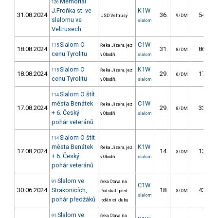
Memoriál
126
J.Froňka st. ve
K1W
31.08.2024
36.
54.55
USD Veltrusy
9/DM
slalomu ve
slalom
Veltrusech
Slalom O
C1W
115
Řeka Jizera, jez
18.08.2024
31.
86.15
8/DM
cenu Tyrolitu
v Obodři.
slalom
Slalom O
K1W
115
Řeka Jizera, jez
18.08.2024
29.
17.57
6/DM
cenu Tyrolitu
v Obodři.
slalom
Slalom O štít
114
města Benátek
C1W
Řeka Jizera, jez
17.08.2024
29.
33.36
8/DM
+ 6. Český
v Obodři
slalom
pohár veteránů
Slalom O štít
114
města Benátek
K1W
Řeka Jizera, jez
17.08.2024
14.
12.11
3/DM
+ 6. Český
v Obodři
slalom
pohár veteránů
Slalom ve
91
řeka Otava na
C1W
30.06.2024
Strakonicích,
18.
43.55
Podskalí před
3/DM
slalom
pohár předžáků
loděnicí klubu
Slalom ve
91
řeka Otava na