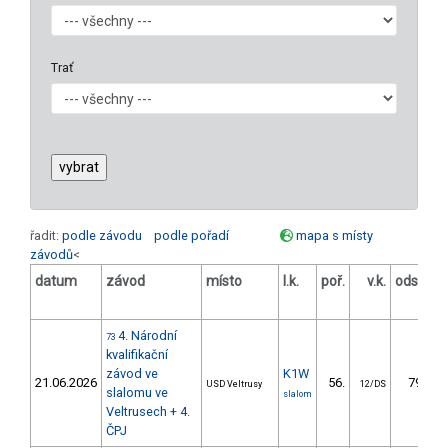
Trať
řadit:
podle závodu
podle pořadí
mapa s místy
závodů
<
datum
závod
místo
l.k.
poř.
v.k.
odstup
[s]
4. Národní
73
kvalifikační
závod ve
K1W
21.06.2026
56.
79.92
USD Veltrusy
12/DS
slalomu ve
slalom
Veltrusech + 4.
ČPJ