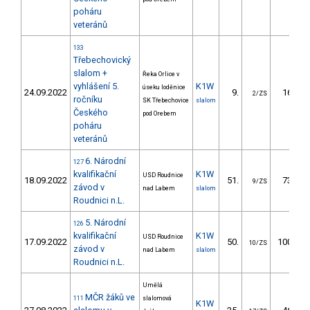
poháru
veteránů
133
Třebechovický
slalom +
Řeka Orlice v
vyhlášení 5.
K1W
úseku loděnice
24.09.2022
9.
16.33
2/ZS
ročníku
SK Třebechovice
slalom
Českého
pod Orebem
poháru
veteránů
6. Národní
127
kvalifikační
K1W
USD Roudnice
18.09.2022
51.
73.83
9/ZS
závod v
nad Labem
slalom
Roudnici n.L.
5. Národní
126
kvalifikační
K1W
USD Roudnice
17.09.2022
50.
100.42
10/ZS
závod v
nad Labem
slalom
Roudnici n.L.
Umělá
MČR žáků ve
111
slalomová
K1W