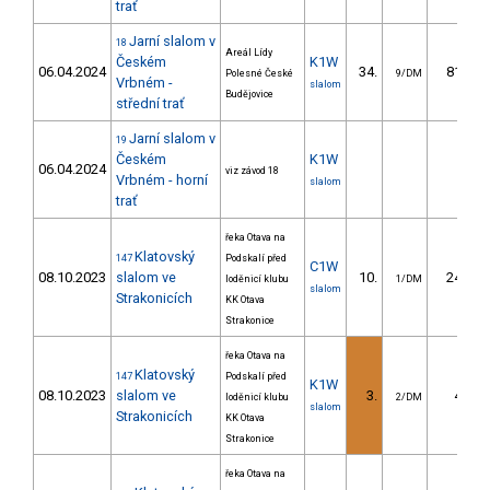
trať
Jarní slalom v
18
Areál Lídy
Českém
K1W
06.04.2024
34.
81.08
Polesné České
9/DM
Vrbném -
slalom
Budějovice
střední trať
Jarní slalom v
19
Českém
K1W
06.04.2024
viz závod 18
Vrbném - horní
slalom
trať
řeka Otava na
Klatovský
147
Podskalí před
C1W
08.10.2023
slalom ve
10.
24.46
loděnicí klubu
1/DM
slalom
Strakonicích
KK Otava
Strakonice
řeka Otava na
Klatovský
147
Podskalí před
K1W
08.10.2023
slalom ve
3.
4.55
loděnicí klubu
2/DM
slalom
Strakonicích
KK Otava
Strakonice
řeka Otava na