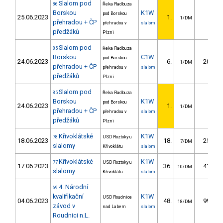
Slalom pod
86
Řeka Radbuza
Borskou
K1W
pod Borskou
25.06.2023
1.
1/DM
přehradou + ČP
přehradou v
slalom
předžáků
Plzni
Slalom pod
85
Řeka Radbuza
Borskou
C1W
pod Borskou
24.06.2023
6.
20.80
1/DM
přehradou + ČP
přehradou v
slalom
předžáků
Plzni
Slalom pod
85
Řeka Radbuza
Borskou
K1W
pod Borskou
24.06.2023
1.
1/DM
přehradou + ČP
přehradou v
slalom
předžáků
Plzni
Křivoklátské
K1W
78
USD Roztoky u
18.06.2023
18.
25.28
7/DM
slalomy
Křivoklátu
slalom
Křivoklátské
K1W
77
USD Roztoky u
17.06.2023
36.
41.77
10/DM
slalomy
Křivoklátu
slalom
4. Národní
69
kvalifikační
K1W
USD Roudnice
04.06.2023
48.
99.92
18/DM
závod v
nad Labem
slalom
Roudnici n.L.