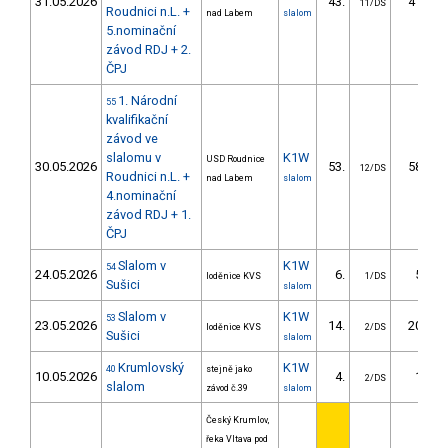
31.05.2026
43.
41.78
11/DS
Roudnici n.L. +
nad Labem
slalom
5.nominační
závod RDJ + 2.
ČPJ
1. Národní
55
kvalifikační
závod ve
slalomu v
K1W
USD Roudnice
30.05.2026
53.
58.79
12/DS
Roudnici n.L. +
nad Labem
slalom
4.nominační
závod RDJ + 1.
ČPJ
Slalom v
K1W
54
24.05.2026
6.
5.10
loděnice KVS
1/DS
Sušici
slalom
Slalom v
K1W
53
23.05.2026
14.
20.77
loděnice KVS
2/DS
Sušici
slalom
Krumlovský
K1W
40
stejně jako
10.05.2026
4.
1.20
2/DS
slalom
závod č.39
slalom
Český Krumlov,
řeka Vltava pod