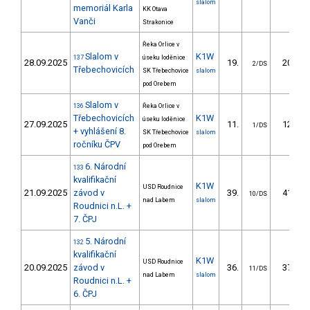
slalom
memoriál Karla
KK Otava
Vanči
Strakonice
Řeka Orlice v
Slalom v
K1W
137
úseku loděnice
28.09.2025
19.
20.60
2/DS
Třebechovicích
SK Třebechovice
slalom
pod Orebem
Slalom v
136
Řeka Orlice v
Třebechovicích
K1W
úseku loděnice
27.09.2025
11.
12.20
1/DS
+ vyhlášení 8.
SK Třebechovice
slalom
ročníku ČPV
pod Orebem
6. Národní
133
kvalifikační
K1W
USD Roudnice
21.09.2025
závod v
39.
41.25
10/DS
nad Labem
slalom
Roudnici n.L. +
7. ČPJ
5. Národní
132
kvalifikační
K1W
USD Roudnice
20.09.2025
závod v
36.
37.41
11/DS
nad Labem
slalom
Roudnici n.L. +
6. ČPJ