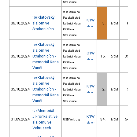
Strakonice
řeka Otava na
Klatovský
150
Podskalí před
K1W
06.10.2024
slalom ve
3.
8.58
loděnicí klubu
1/DM
slalom
Strakonicích
KK Otava
Strakonice
Klatovský
149
řeka Otava na
slalom ve
Podskalí před
C1W
05.10.2024
Strakonicích -
15.
35.61
loděnicí klubu
5/DM
slalom
memoriál Karla
KK Otava
Vanči
Strakonice
Klatovský
149
řeka Otava na
slalom ve
Podskalí před
K1W
05.10.2024
Strakonicích -
2.
5.45
loděnicí klubu
1/DM
slalom
memoriál Karla
KK Otava
Vanči
Strakonice
Memoriál
127
J.Froňka st. ve
K1W
01.09.2024
34.
54.59
USD Veltrusy
8/DM
slalomu ve
slalom
Veltrusech