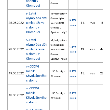
sprintu v
Olomouc
Olomouci
Letní
84
Mlýnský potok v
olympiáda dětí
Olomouci před
K1W
28.06.2022
a mládeže ve
11.
18.54
loděnicí SKUP
7/ZS
slalom
slalomu v
Olomouc, U
Olomouci
Sportovní haly 2
Letní
84
Mlýnský potok v
olympiáda dětí
Olomouci před
C1W
28.06.2022
a mládeže ve
19.
44.14
loděnicí SKUP
10/ZS
slalom
slalomu v
Olomouc, U
Olomouci
Sportovní haly 2
XXXVII.
146
ročník
K1W
USD Roztoky u
19.06.2022
15.
23.33
3/ZS
Křivoklátského
Křivoklátu
slalom
slalomu
XXXVII.
145
ročník
K1W
USD Roztoky u
18.06.2022
Křivoklátského
Křivoklátu
slalom
slalomu