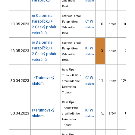
Paraplíčku
Železného
slalom
Brodu
Slalom na
58
sportovní areál
Paraplíčku +
C1W
Paraplíčko u
13.05.2023
10.
18.70
1/DM
2.Český pohár
Železného
slalom
veteránů
Brodu
Slalom na
58
sportovní areál
Paraplíčku +
K1W
Paraplíčko u
13.05.2023
3.
2.90
1/DM
2.Český pohár
Železného
slalom
veteránů
Brodu
Řeka Úpa -
Trutnov Poříčí -
Trutnovský
C1W
37
30.04.2023
11.
129.78
areál loděnice
1/DM
slalom
slalom
Lokomotiva
Trutnov
Řeka Úpa -
Trutnov Poříčí -
Trutnovský
K1W
37
30.04.2023
5.
8.06
areál loděnice
3/DM
slalom
slalom
Lokomotiva
Trutnov
Řeka Úpa -