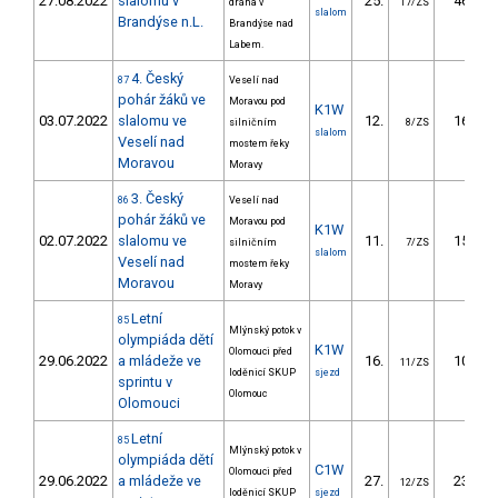
27.08.2022
slalomu v
25.
46.00
dráha v
17/ZS
slalom
Brandýse n.L.
Brandýse nad
Labem.
4. Český
87
Veselí nad
pohár žáků ve
Moravou pod
K1W
03.07.2022
slalomu ve
12.
16.25
silničním
8/ZS
slalom
Veselí nad
mostem řeky
Moravou
Moravy
3. Český
86
Veselí nad
pohár žáků ve
Moravou pod
K1W
02.07.2022
slalomu ve
11.
15.54
silničním
7/ZS
slalom
Veselí nad
mostem řeky
Moravou
Moravy
Letní
85
Mlýnský potok v
olympiáda dětí
K1W
Olomouci před
29.06.2022
a mládeže ve
16.
10.69
11/ZS
loděnicí SKUP
sjezd
sprintu v
Olomouc
Olomouci
Letní
85
Mlýnský potok v
olympiáda dětí
C1W
Olomouci před
29.06.2022
a mládeže ve
27.
23.93
12/ZS
loděnicí SKUP
sjezd