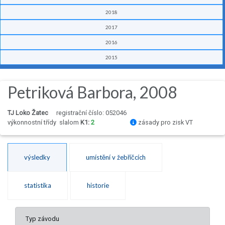
2018
2017
2016
2015
Petriková Barbora, 2008
TJ Loko Žatec
registrační číslo: 052046
výkonnostní třídy
slalom
K1:
2
zásady pro zisk VT
výsledky
umístění v žebříčcích
statistika
historie
Typ závodu