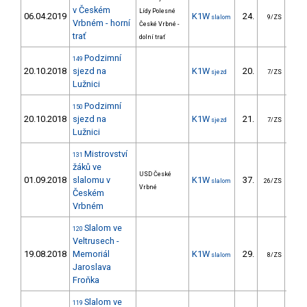
v Českém
Lídy Polesné
06.04.2019
K1W
24.
21
slalom
9/ZS
Vrbném - horní
České Vrbné -
trať
dolní trať
Podzimní
149
20.10.2018
sjezd na
K1W
20.
373
sjezd
7/ZS
Lužnici
Podzimní
150
20.10.2018
sjezd na
K1W
21.
326
sjezd
7/ZS
Lužnici
Mistrovství
131
žáků ve
USD České
01.09.2018
slalomu v
K1W
37.
41
slalom
26/ZS
Vrbné
Českém
Vrbném
Slalom ve
120
Veltrusech -
19.08.2018
Memoriál
K1W
29.
134
slalom
8/ZS
Jaroslava
Froňka
Slalom ve
119