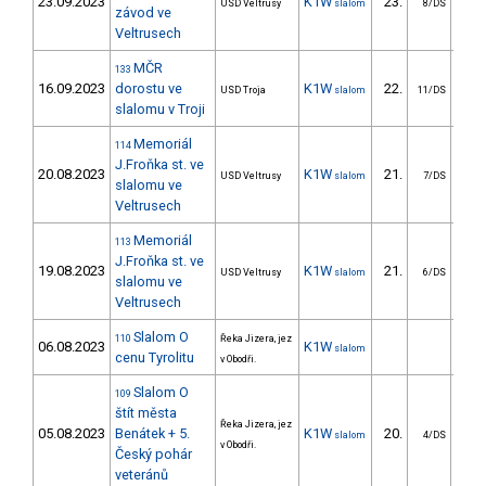
23.09.2023
K1W
23.
23
USD Veltrusy
slalom
8/DS
závod ve
Veltrusech
MČR
133
16.09.2023
dorostu ve
K1W
22.
22
USD Troja
slalom
11/DS
slalomu v Troji
Memoriál
114
J.Froňka st. ve
20.08.2023
K1W
21.
22
USD Veltrusy
slalom
7/DS
slalomu ve
Veltrusech
Memoriál
113
J.Froňka st. ve
19.08.2023
K1W
21.
21
USD Veltrusy
slalom
6/DS
slalomu ve
Veltrusech
Slalom O
110
Řeka Jizera, jez
06.08.2023
K1W
slalom
cenu Tyrolitu
v Obodři.
Slalom O
109
štít města
Řeka Jizera, jez
05.08.2023
Benátek + 5.
K1W
20.
15
slalom
4/DS
v Obodři.
Český pohár
veteránů