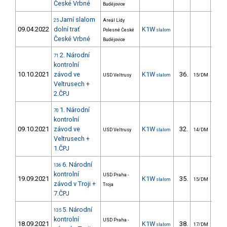
České Vrbné
Budějovice
Jarní slalom
25
Areál Lídy
09.04.2022
dolní trať
K1W
Polesné České
slalom
České Vrbné
Budějovice
2. Národní
71
kontrolní
10.10.2021
závod ve
K1W
36.
22
USD Veltrusy
slalom
15/DM
Veltrusech +
2.ČPJ
1. Národní
70
kontrolní
09.10.2021
závod ve
K1W
32.
18
USD Veltrusy
slalom
14/DM
Veltrusech +
1.ČPJ
6. Národní
136
kontrolní
USD Praha -
19.09.2021
K1W
35.
26
slalom
15/DM
závod v Troji +
Troja
7.ČPJ
5. Národní
135
kontrolní
USD Praha -
18.09.2021
K1W
38.
45
slalom
17/DM