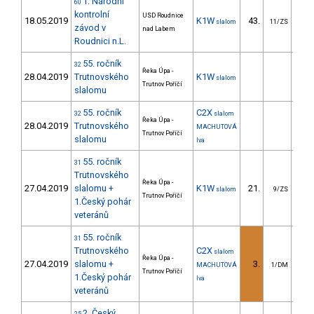
1. Národní
60
kontrolní
USD Roudnice
18.05.2019
K1W
43.
81
slalom
11/ZS
závod v
nad Labem
Roudnici n.L.
55. ročník
32
Řeka Úpa -
28.04.2019
Trutnovského
K1W
slalom
Trutnov Poříčí
slalomu
55. ročník
C2X
32
slalom
Řeka Úpa -
28.04.2019
Trutnovského
MACHUTOVÁ
Trutnov Poříčí
slalomu
Iva
55. ročník
31
Trutnovského
Řeka Úpa -
27.04.2019
slalomu +
K1W
21.
24
slalom
9/ZS
Trutnov Poříčí
1.Český pohár
veteránů
55. ročník
31
Trutnovského
C2X
slalom
Řeka Úpa -
27.04.2019
slalomu +
3.
180
MACHUTOVÁ
1/DM
Trutnov Poříčí
1.Český pohár
Iva
veteránů
2. Český