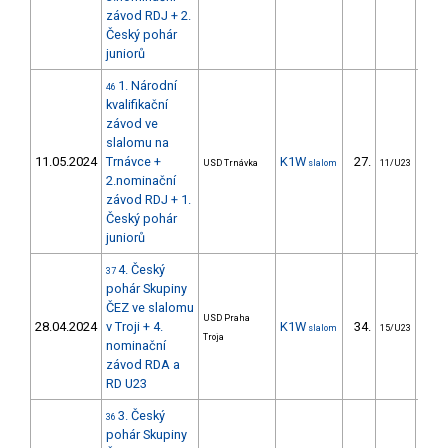
závod RDJ + 2.
Český pohár
juniorů
1. Národní
46
kvalifikační
závod ve
slalomu na
11.05.2024
Trnávce +
K1W
27.
24
USD Trnávka
slalom
11/U23
2.nominační
závod RDJ + 1.
Český pohár
juniorů
4. Český
37
pohár Skupiny
ČEZ ve slalomu
USD Praha
28.04.2024
v Troji + 4.
K1W
34.
31
slalom
15/U23
Troja
nominační
závod RDA a
RD U23
3. Český
36
pohár Skupiny