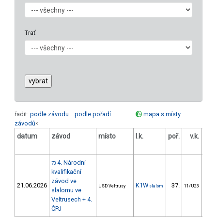
Trať
řadit:
podle závodu
podle pořadí
mapa s místy
závodů
<
datum
závod
místo
l.k.
poř.
v.k.
ods
4. Národní
73
kvalifikační
závod ve
21.06.2026
K1W
37.
32
USD Veltrusy
slalom
11/U23
slalomu ve
Veltrusech + 4.
ČPJ