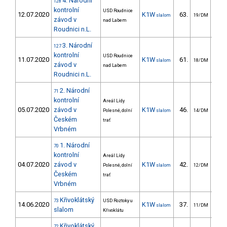
4. Národní
128
kontrolní
USD Roudnice
12.07.2020
K1W
63.
98
slalom
19/DM
závod v
nad Labem
Roudnici n.L.
3. Národní
127
kontrolní
USD Roudnice
11.07.2020
K1W
61.
70
slalom
18/DM
závod v
nad Labem
Roudnici n.L.
2. Národní
71
kontrolní
Areál Lídy
05.07.2020
závod v
K1W
46.
47
Polesné, dolní
slalom
14/DM
Českém
trať
Vrbném
1. Národní
70
kontrolní
Areál Lídy
04.07.2020
závod v
K1W
42.
47
Polesné, dolní
slalom
12/DM
Českém
trať
Vrbném
Křivoklátský
73
USD Roztoky u
14.06.2020
K1W
37.
25
slalom
11/DM
slalom
Křivoklátu
Křivoklátský
72