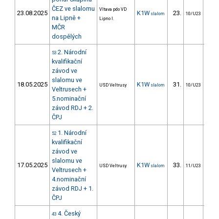
ČEZ ve slalomu
Vltava pdo VD
23.08.2025
K1W
23.
33
slalom
10/U23
na Lipně +
Lipno I.
MČR
dospělých
2. Národní
53
kvalifikační
závod ve
slalomu ve
18.05.2025
K1W
31.
27
USD Veltrusy
slalom
10/U23
Veltrusech +
5.nominační
závod RDJ + 2.
ČPJ
1. Národní
52
kvalifikační
závod ve
slalomu ve
17.05.2025
K1W
33.
28
USD Veltrusy
slalom
11/U23
Veltrusech +
4.nominační
závod RDJ + 1.
ČPJ
4. Český
43