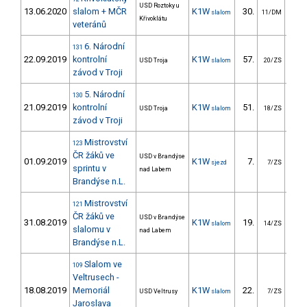
USD Roztoky u
13.06.2020
slalom + MČR
K1W
30.
22
slalom
11/DM
Křivoklátu
veteránů
6. Národní
131
22.09.2019
kontrolní
K1W
57.
109
USD Troja
slalom
20/ZS
závod v Troji
5. Národní
130
21.09.2019
kontrolní
K1W
51.
64
USD Troja
slalom
18/ZS
závod v Troji
Mistrovství
123
ČR žáků ve
USD v Brandýse
01.09.2019
K1W
7.
6
sjezd
7/ZS
sprintu v
nad Labem
Brandýse n.L.
Mistrovství
121
ČR žáků ve
USD v Brandýse
31.08.2019
K1W
19.
20
slalom
14/ZS
slalomu v
nad Labem
Brandýse n.L.
Slalom ve
109
Veltrusech -
18.08.2019
Memoriál
K1W
22.
41
USD Veltrusy
slalom
7/ZS
Jaroslava