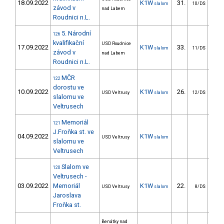
18.09.2022
K1W
31.
24
slalom
10/DS
závod v
nad Labem
Roudnici n.L.
5. Národní
126
kvalifikační
USD Roudnice
17.09.2022
K1W
33.
30
slalom
11/DS
závod v
nad Labem
Roudnici n.L.
MČR
122
dorostu ve
10.09.2022
K1W
26.
26
USD Veltrusy
slalom
12/DS
slalomu ve
Veltrusech
Memoriál
121
J.Froňka st. ve
04.09.2022
K1W
USD Veltrusy
slalom
slalomu ve
Veltrusech
Slalom ve
120
Veltrusech -
03.09.2022
Memoriál
K1W
22.
32
USD Veltrusy
slalom
8/DS
Jaroslava
Froňka st.
Benátky nad