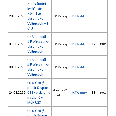
3. Národní
72
kvalifikační
závod ve
20.06.2026
K1W
USD Veltrusy
slalom
slalomu ve
Veltrusech + 3.
ČPJ
Memoriál
121
J.Froňka st. ve
31.08.2025
K1W
17.
22
USD Veltrusy
slalom
4/U23
slalomu ve
Veltrusech
Memoriál
120
J.Froňka st. ve
30.08.2025
K1W
USD Veltrusy
slalom
slalomu ve
Veltrusech
6. Český
110
pohár Skupina
Vltava pdo VD
24.08.2025
ČEZ ve slalomu
K1W
33.
93
slalom
14/U23
Lipno I.
na Lipně +
MČR U23
5. Český
109
pohár Skupina