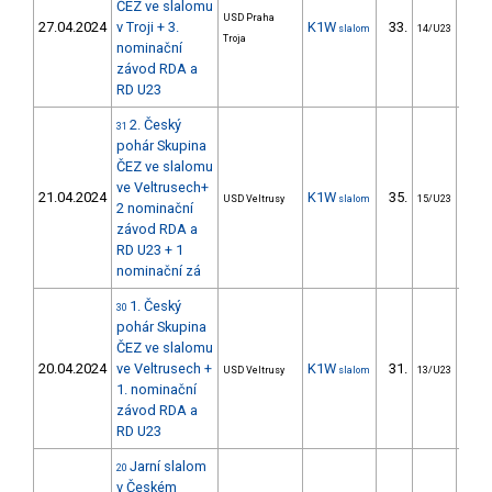
ČEZ ve slalomu
USD Praha
27.04.2024
v Troji + 3.
K1W
33.
38
slalom
14/U23
Troja
nominační
závod RDA a
RD U23
2. Český
31
pohár Skupina
ČEZ ve slalomu
ve Veltrusech+
21.04.2024
K1W
35.
37
USD Veltrusy
slalom
15/U23
2 nominační
závod RDA a
RD U23 + 1
nominační zá
1. Český
30
pohár Skupina
ČEZ ve slalomu
20.04.2024
ve Veltrusech +
K1W
31.
22
USD Veltrusy
slalom
13/U23
1. nominační
závod RDA a
RD U23
Jarní slalom
20
v Českém