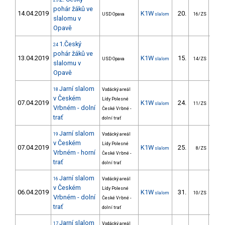
25
pohár žáků ve
14.04.2019
K1W
20.
33
USD Opava
slalom
16/ZS
slalomu v
Opavě
1.Český
24
pohár žáků ve
13.04.2019
K1W
15.
22
USD Opava
slalom
14/ZS
slalomu v
Opavě
Jarní slalom
18
Vodácký areál
v Českém
Lídy Polesné
07.04.2019
K1W
24.
67
slalom
11/ZS
Vrbném - dolní
České Vrbné -
trať
dolní trať
Jarní slalom
19
Vodácký areál
v Českém
Lídy Polesné
07.04.2019
K1W
25.
25
slalom
8/ZS
Vrbném - horní
České Vrbné -
trať
dolní trať
Jarní slalom
16
Vodácký areál
v Českém
Lídy Polesné
06.04.2019
K1W
31.
118
slalom
10/ZS
Vrbném - dolní
České Vrbné -
trať
dolní trať
Jarní slalom
17
Vodácký areál