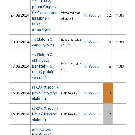
5. Český
117
pohár Skupiny
ČEZ ve slalomu
Vltava pod hrází
24.08.2024
K1W
32.
28
slalom
11/U23
na Lipně +
vd Lipno I
MČR
dospělých
Slalom O
115
Řeka Jizera, jez
18.08.2024
K1W
9.
9
slalom
1/U23
cenu Tyrolitu
v Obodři.
Slalom O
114
štít města
Řeka Jizera, jez
17.08.2024
Benátek + 6.
K1W
8.
8
slalom
1/U23
v Obodři
Český pohár
veteránů
XXXIX. ročník
84
16.06.2024
Křivoklátského
K1W
3.
9
USD Roztoky
slalom
slalomu
XXXIX. ročník
83
15.06.2024
Křivoklátského
K1W
2.
1
USD Roztoky
slalom
slalomu
4. Národní
66