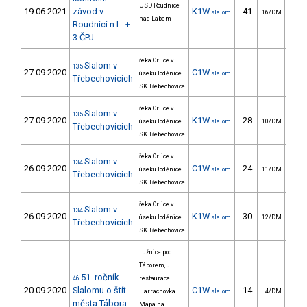
USD Roudnice
19.06.2021
závod v
K1W
41.
30
slalom
16/DM
nad Labem
Roudnici n.L. +
3.ČPJ
řeka Orlice v
Slalom v
135
27.09.2020
C1W
úseku loděnice
slalom
Třebechovicích
SK Třebechovice
řeka Orlice v
Slalom v
135
27.09.2020
K1W
28.
21
úseku loděnice
slalom
10/DM
Třebechovicích
SK Třebechovice
řeka Orlice v
Slalom v
134
26.09.2020
C1W
24.
30
úseku loděnice
slalom
11/DM
Třebechovicích
SK Třebechovice
řeka Orlice v
Slalom v
134
26.09.2020
K1W
30.
18
úseku loděnice
slalom
12/DM
Třebechovicích
SK Třebechovice
Lužnice pod
Táborem, u
51. ročník
46
restaurace
20.09.2020
Slalomu o štít
C1W
14.
27
Harrachovka.
slalom
4/DM
města Tábora
Mapa na