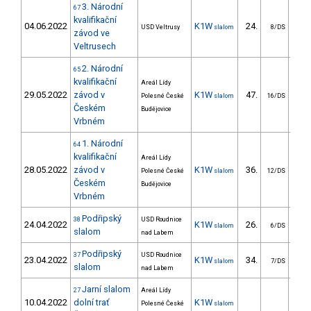
3. Národní
67
kvalifikační
04.06.2022
K1W
24.
20
USD Veltrusy
slalom
8/DS
závod ve
Veltrusech
2. Národní
65
kvalifikační
Areál Lídy
29.05.2022
závod v
K1W
47.
77
Polesné České
slalom
16/DS
Českém
Budějovice
Vrbném
1. Národní
64
kvalifikační
Areál Lídy
28.05.2022
závod v
K1W
36.
42
Polesné České
slalom
12/DS
Českém
Budějovice
Vrbném
Podřipský
38
USD Roudnice
24.04.2022
K1W
26.
38
slalom
6/DS
slalom
nad Labem
Podřipský
37
USD Roudnice
23.04.2022
K1W
34.
76
slalom
7/DS
slalom
nad Labem
Jarní slalom
27
Areál Lídy
10.04.2022
dolní trať
K1W
Polesné České
slalom