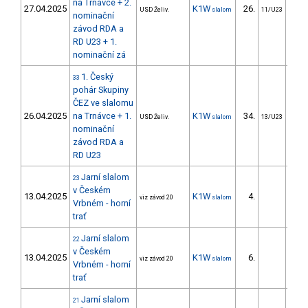
na Trnávce + 2.
27.04.2025
K1W
26.
45
USD Želiv.
slalom
11/U23
nominační
závod RDA a
RD U23 + 1.
nominační zá
1. Český
33
pohár Skupiny
ČEZ ve slalomu
26.04.2025
na Trnávce + 1.
K1W
34.
37
USD Želiv.
slalom
13/U23
nominační
závod RDA a
RD U23
Jarní slalom
23
v Českém
13.04.2025
K1W
4.
14
viz závod 20
slalom
Vrbném - horní
trať
Jarní slalom
22
v Českém
13.04.2025
K1W
6.
10
viz závod 20
slalom
Vrbném - horní
trať
Jarní slalom
21