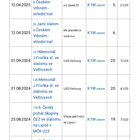
v Českém
12.04.2025
K1W
5.
10
viz závod 20
slalom
2/U23
Vrbném -
střední trať
Jarní slalom
20
v Českém
dle pravidel a
12.04.2025
K1W
6.
9
slalom
Vrbném -
směrnic
střední trať
Memoriál
127
J.Froňka st. ve
01.09.2024
K1W
23.
25
USD Veltrusy
slalom
7/U23
slalomu ve
Veltrusech
Memoriál
126
J.Froňka st. ve
31.08.2024
K1W
20.
20
USD Veltrusy
slalom
4/U23
slalomu ve
Veltrusech
6. Český
118
pohár Skupiny
Vltava pod hrází
25.08.2024
ČEZ ve slalomu
K1W
19.
22
slalom
7/U23
vd Lipno I
na Lipně +
MČR U23