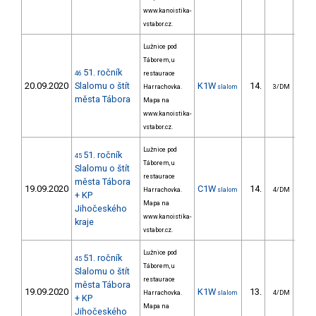
www.kanoistika-
vstabor.cz.
Lužnice pod
Táborem, u
51. ročník
46
restaurace
20.09.2020
Slalomu o štít
K1W
14.
19
Harrachovka.
slalom
3/DM
města Tábora
Mapa na
www.kanoistika-
vstabor.cz.
Lužnice pod
51. ročník
45
Táborem, u
Slalomu o štít
restaurace
města Tábora
19.09.2020
C1W
14.
38
Harrachovka.
slalom
4/DM
+ KP
Mapa na
Jihočeského
www.kanoistika-
kraje
vstabor.cz.
Lužnice pod
51. ročník
45
Táborem, u
Slalomu o štít
restaurace
města Tábora
19.09.2020
K1W
13.
19
Harrachovka.
slalom
4/DM
+ KP
Mapa na
Jihočeského