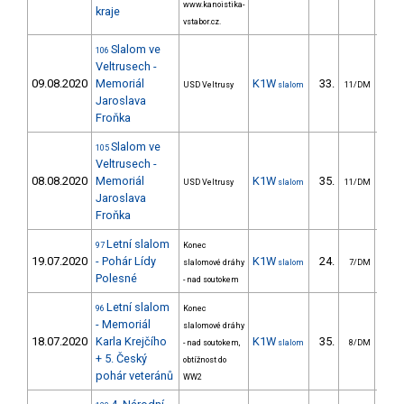
www.kanoistika-
kraje
vstabor.cz.
Slalom ve
106
Veltrusech -
09.08.2020
Memoriál
K1W
33.
33
USD Veltrusy
slalom
11/DM
Jaroslava
Froňka
Slalom ve
105
Veltrusech -
08.08.2020
Memoriál
K1W
35.
50
USD Veltrusy
slalom
11/DM
Jaroslava
Froňka
Letní slalom
97
Konec
19.07.2020
- Pohár Lídy
K1W
24.
12
slalomové dráhy
slalom
7/DM
Polesné
- nad soutokem
Letní slalom
96
Konec
- Memoriál
slalomové dráhy
18.07.2020
Karla Krejčího
K1W
35.
15
- nad soutokem,
slalom
8/DM
+ 5. Český
obtížnost do
pohár veteránů
WW2