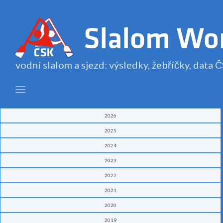
vodní slalom a sjezd: výsledky, žebříčky, data
2026
2025
2024
2023
2022
2021
2020
2019