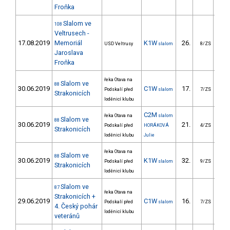
Froňka
Slalom ve
108
Veltrusech -
17.08.2019
Memoriál
K1W
26.
46
USD Veltrusy
slalom
8/ZS
Jaroslava
Froňka
řeka Otava na
Slalom ve
88
30.06.2019
C1W
17.
44
Podskalí před
slalom
7/ZS
Strakonicích
loděnicí klubu
C2M
řeka Otava na
slalom
Slalom ve
88
30.06.2019
21.
64
Podskalí před
HORÁKOVÁ
4/ZS
Strakonicích
loděnicí klubu
Julie
řeka Otava na
Slalom ve
88
30.06.2019
K1W
32.
32
Podskalí před
slalom
9/ZS
Strakonicích
loděnicí klubu
Slalom ve
87
řeka Otava na
Strakonicích +
29.06.2019
C1W
16.
28
Podskalí před
slalom
7/ZS
4. Český pohár
loděnicí klubu
veteránů