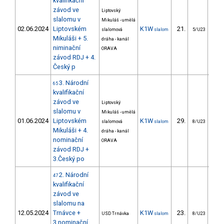
kvalifikační
závod ve
Liptovský
slalomu v
Mikuláš - umělá
02.06.2024
Liptovském
K1W
21.
23
slalomová
slalom
5/U23
Mikuláši + 5.
dráha - kanál
niminační
ORAVA
závod RDJ + 4.
Český p
3. Národní
65
kvalifikační
závod ve
Liptovský
slalomu v
Mikuláš - umělá
01.06.2024
Liptovském
K1W
29.
26
slalomová
slalom
8/U23
Mikuláši + 4.
dráha - kanál
nominační
ORAVA
závod RDJ +
3.Český po
2. Národní
47
kvalifikační
závod ve
slalomu na
12.05.2024
Trnávce +
K1W
23.
22
USD Trnávka
slalom
8/U23
3.nominační