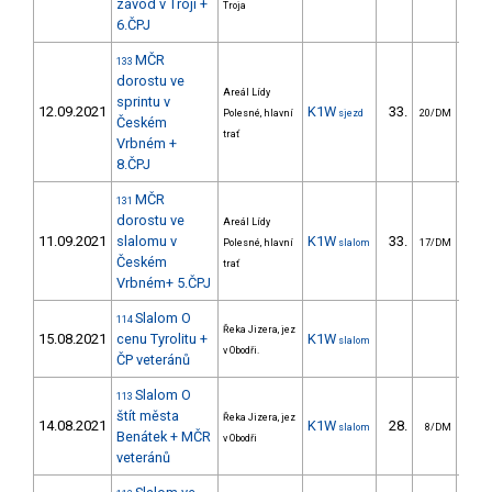
závod v Troji +
Troja
6.ČPJ
MČR
133
dorostu ve
Areál Lídy
sprintu v
12.09.2021
K1W
33.
35
Polesné, hlavní
sjezd
20/DM
Českém
trať
Vrbném +
8.ČPJ
MČR
131
dorostu ve
Areál Lídy
11.09.2021
slalomu v
K1W
33.
34
Polesné, hlavní
slalom
17/DM
Českém
trať
Vrbném+ 5.ČPJ
Slalom O
114
Řeka Jizera, jez
15.08.2021
cenu Tyrolitu +
K1W
slalom
v Obodři.
ČP veteránů
Slalom O
113
štít města
Řeka Jizera, jez
14.08.2021
K1W
28.
14
slalom
8/DM
Benátek + MČR
v Obodři
veteránů