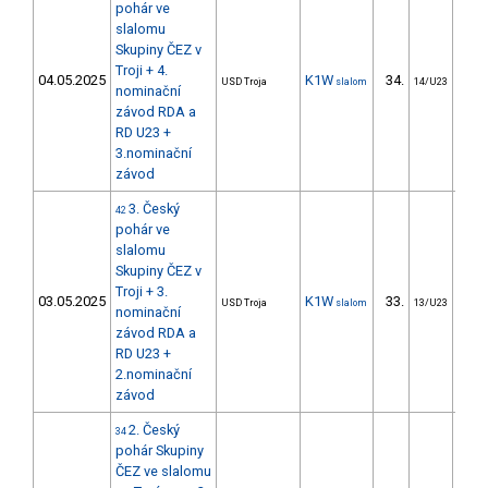
pohár ve
slalomu
Skupiny ČEZ v
Troji + 4.
04.05.2025
K1W
34.
38
USD Troja
slalom
14/U23
nominační
závod RDA a
RD U23 +
3.nominační
závod
3. Český
42
pohár ve
slalomu
Skupiny ČEZ v
Troji + 3.
03.05.2025
K1W
33.
28
USD Troja
slalom
13/U23
nominační
závod RDA a
RD U23 +
2.nominační
závod
2. Český
34
pohár Skupiny
ČEZ ve slalomu