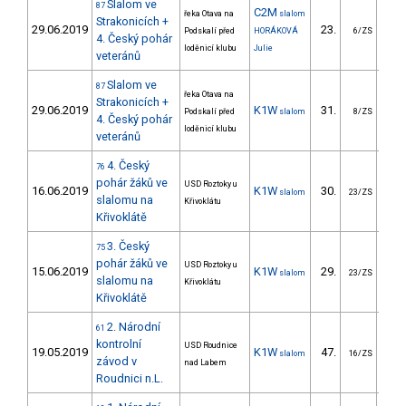
Slalom ve
87
C2M
řeka Otava na
slalom
Strakonicích +
29.06.2019
23.
68
Podskalí před
HORÁKOVÁ
6/ZS
4. Český pohár
loděnicí klubu
Julie
veteránů
Slalom ve
87
řeka Otava na
Strakonicích +
29.06.2019
K1W
31.
27
Podskalí před
slalom
8/ZS
4. Český pohár
loděnicí klubu
veteránů
4. Český
76
pohár žáků ve
USD Roztoky u
16.06.2019
K1W
30.
40
slalom
23/ZS
slalomu na
Křivoklátu
Křivoklátě
3. Český
75
pohár žáků ve
USD Roztoky u
15.06.2019
K1W
29.
34
slalom
23/ZS
slalomu na
Křivoklátu
Křivoklátě
2. Národní
61
kontrolní
USD Roudnice
19.05.2019
K1W
47.
74
slalom
16/ZS
závod v
nad Labem
Roudnici n.L.