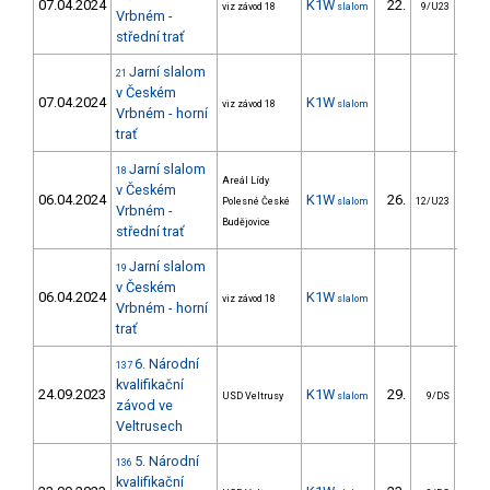
07.04.2024
K1W
22.
26
viz závod 18
slalom
9/U23
Vrbném -
střední trať
Jarní slalom
21
v Českém
07.04.2024
K1W
viz závod 18
slalom
Vrbném - horní
trať
Jarní slalom
18
Areál Lídy
v Českém
06.04.2024
K1W
26.
25
Polesné České
slalom
12/U23
Vrbném -
Budějovice
střední trať
Jarní slalom
19
v Českém
06.04.2024
K1W
viz závod 18
slalom
Vrbném - horní
trať
6. Národní
137
kvalifikační
24.09.2023
K1W
29.
31
USD Veltrusy
slalom
9/DS
závod ve
Veltrusech
5. Národní
136
kvalifikační