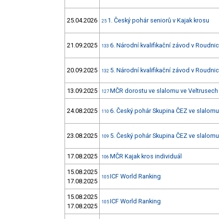
25.04.2026
1. Český pohár seniorů v Kajak krosu
25
21.09.2025
6. Národní kvalifikační závod v Roudnici
133
20.09.2025
5. Národní kvalifikační závod v Roudnici
132
13.09.2025
MČR dorostu ve slalomu ve Veltrusech 
127
24.08.2025
6. Český pohár Skupina ČEZ ve slalom
110
23.08.2025
5. Český pohár Skupina ČEZ ve slalom
109
17.08.2025
MČR Kajak kros individuál
106
15.08.2025
ICF World Ranking
105
17.08.2025
15.08.2025
ICF World Ranking
105
17.08.2025