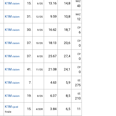
NKZ
K1M
15.
13.16
14,8
slalom
6/DS
43
NKZ
K1M
31.
9.59
10,8
slalom
12/DS
12
ČP
K1M
30.
16.62
18,7
slalom
9/DS
6
ČP
K1M
37.
18.13
20,6
slalom
10/DS
0
ČP
K1M
37.
25.67
27,4
slalom
8/DS
0
ČP
K1M
41.
21.08
24,1
slalom
11/DS
0
OČ
K1M
7.
4.63
5,9
slalom
275
OČ
K1M
19.
6.37
8,5
slalom
8/DS
210
K1M
sjezd
15.
3.84
6,5
11
4/DOR
finále