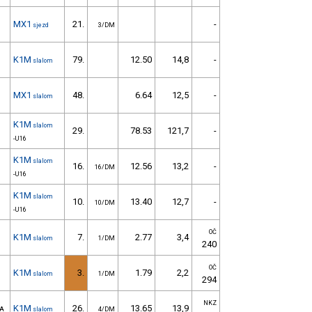
MX1
21.
-
sjezd
3/DM
K1M
79.
12.50
14,8
-
slalom
MX1
48.
6.64
12,5
-
slalom
K1M
slalom
29.
78.53
121,7
-
-U16
K1M
slalom
16.
12.56
13,2
-
16/DM
-U16
K1M
slalom
10.
13.40
12,7
-
10/DM
-U16
OČ
K1M
7.
2.77
3,4
slalom
1/DM
240
OČ
K1M
3.
1.79
2,2
slalom
1/DM
294
NKZ
K1M
26.
13.65
13,9
VA
slalom
4/DM