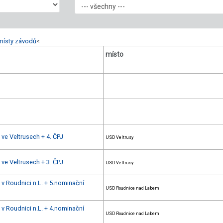
místy závodů
<
místo
 ve Veltrusech + 4. ČPJ
USD Veltrusy
 ve Veltrusech + 3. ČPJ
USD Veltrusy
 v Roudnici n.L. + 5.nominační
USD Roudnice nad Labem
 v Roudnici n.L. + 4.nominační
USD Roudnice nad Labem