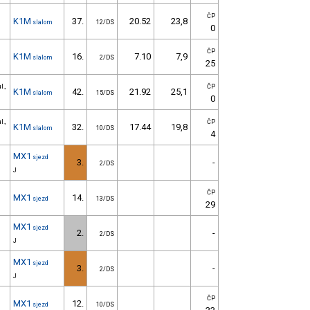
ČP
K1M
37.
20.52
23,8
slalom
12/DS
0
ČP
K1M
16.
7.10
7,9
slalom
2/DS
25
.,
ČP
K1M
42.
21.92
25,1
slalom
15/DS
0
.,
ČP
K1M
32.
17.44
19,8
slalom
10/DS
4
MX1
sjezd
3.
-
2/DS
J
ČP
MX1
14.
sjezd
13/DS
29
MX1
sjezd
2.
-
2/DS
J
MX1
sjezd
3.
-
2/DS
J
ČP
MX1
12.
sjezd
10/DS