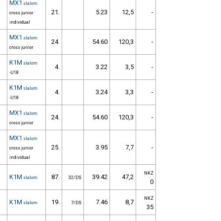
MX1
slalom
21.
5.23
12,5
-
cross junior
individual
MX1
slalom
24.
54.60
120,3
-
cross junior
K1M
slalom
4.
3.22
3,5
-
-U18
K1M
slalom
4.
3.24
3,3
-
-U18
MX1
slalom
24.
54.60
120,3
-
cross junior
MX1
slalom
25.
3.95
7,7
-
cross junior
individual
NKZ
K1M
87.
39.42
47,2
slalom
32/DS
0
NKZ
K1M
19.
7.46
8,7
slalom
7/DS
35