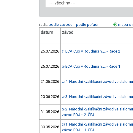
řadit:
podle závodu
podle pořadí
mapa s 
datum
závod
26.07.2026
ECA Cup v Roudnici n.L. - Race 2
91
25.07.2026
ECA Cup v Roudnici n.L. - Race 1
90
21.06.2026
4. Národní kvalifikační závod ve slalomu
73
20.06.2026
3. Národní kvalifikační závod ve slalomu
72
2. Národní kvalifikační závod ve slalomu
56
31.05.2026
závod RDJ + 2. ČPJ
1. Národní kvalifikační závod ve slalomu
55
30.05.2026
závod RDJ + 1. ČPJ