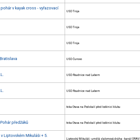
pohár v kayak cross - vyřazovací
USD Troja
USD Troja
USD Troja
Bratislava
USD Čunovo
.L.
USD Roudnice nad Labem
.L.
USD Roudnice nad Labem
řeka Otava na Podskalí před loděnicí klubu
+Pohár předžáků
řeka Otava na Podskalí před loděnicí klubu
 v Liptovském Mikuláši + 5.
Liptovský Mikuláš - umělá slalomová dráha - kanál ORA