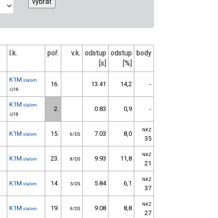
l.k.
poř.
v.k.
odstup
odstup
body
[s]
[%]
K1M
slalom
16.
13.41
14,2
-
-U18
K1M
slalom
2.
0.83
0,9
-
-U18
NKZ
K1M
15.
7.03
8,0
slalom
6/DS
35
NKZ
K1M
23.
9.93
11,8
slalom
8/DS
21
NKZ
K1M
14.
5.84
6,1
slalom
5/DS
37
NKZ
K1M
19.
9.08
8,8
slalom
9/DS
27