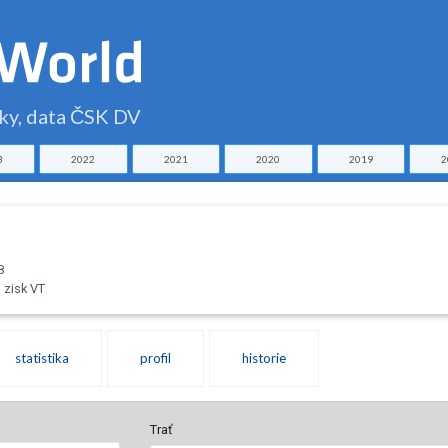
čky, data ČSK DV
3
2022
2021
2020
2019
2
8
 zisk VT
statistika
profil
historie
Trať