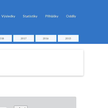
Výsledky
Statistiky
Přihlášky
Oddíly
018
2017
2016
2015