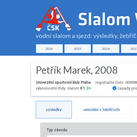
vodní slalom a sjezd: výsledky, žebří
2026
2025
2024
202
Petřík Marek, 2008
Univerzitní sportovní klub Praha
registrační číslo: 00908
výkonnostní třídy
slalom
K1:
2+
zásady pro
výsledky
umístění v žebříčcích
Typ závodu