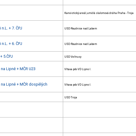
Kanoistický areál, umělá slalomová dráha Praha - Troja
 n.L. + 7. ČPJ
USD Roudnice nad Labem
 n.L. + 6. ČPJ
USD Roudnice nad Labem
+ 5.ČPJ
USD Veltrusy
u na Lipně + MČR U23
Vltava pdo VD Lipno I.
u na Lipně + MČR dospělých
Vltava pdo VD Lipno I.
USD Troja