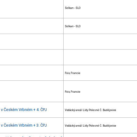
Solkan - SLO
Solkan - SLO
Foix, Francie
Foix, Francie
mu v Českém Vrbném + 4. ČPJ
Vodácký areál Lídy Polesné Č. Budějovice
mu v Českém Vrbném + 3. ČPJ
Vodácký areál Lídy Polesné Č. Budějovice