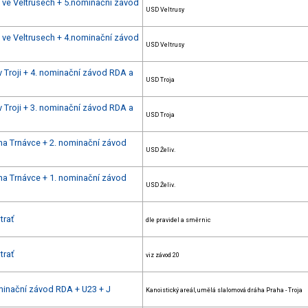
u ve Veltrusech + 5.nominační závod
USD Veltrusy
u ve Veltrusech + 4.nominační závod
USD Veltrusy
v Troji + 4. nominační závod RDA a
USD Troja
v Troji + 3. nominační závod RDA a
USD Troja
na Trnávce + 2. nominační závod
USD Želiv.
na Trnávce + 1. nominační závod
USD Želiv.
trať
dle pravidel a směrnic
trať
viz závod 20
ominační závod RDA + U23 + J
Kanoistický areál, umělá slalomová dráha Praha - Troja