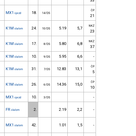
33
ČP
MX1
18.
sjezd
14/DS
21
NKZ
K1M
24.
5.19
5,7
slalom
10/DS
23
NKZ
K1M
17.
5.80
6,8
slalom
8/DS
37
K1M
10.
5.95
6,6
-
slalom
9/DS
ČP
K1M
31.
12.83
13,1
slalom
7/DS
5
ČP
K1M
26.
14.36
15,0
slalom
6/DS
10
MX1
10.
-
sjezd
3/DS
FR
2.
2.19
2,2
-
slalom
MX1
42.
1.01
1,5
-
slalom