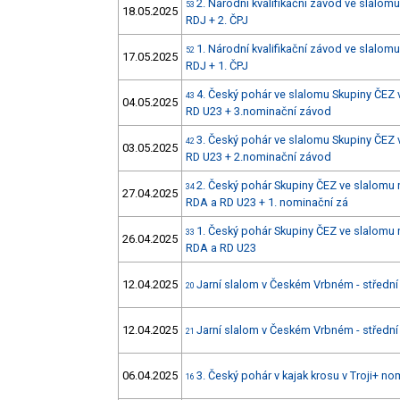
2. Národní kvalifikační závod ve slalom
53
18.05.2025
RDJ + 2. ČPJ
1. Národní kvalifikační závod ve slalom
52
17.05.2025
RDJ + 1. ČPJ
4. Český pohár ve slalomu Skupiny ČEZ 
43
04.05.2025
RD U23 + 3.nominační závod
3. Český pohár ve slalomu Skupiny ČEZ 
42
03.05.2025
RD U23 + 2.nominační závod
2. Český pohár Skupiny ČEZ ve slalomu 
34
27.04.2025
RDA a RD U23 + 1. nominační zá
1. Český pohár Skupiny ČEZ ve slalomu 
33
26.04.2025
RDA a RD U23
12.04.2025
Jarní slalom v Českém Vrbném - střední 
20
12.04.2025
Jarní slalom v Českém Vrbném - střední 
21
06.04.2025
3. Český pohár v kajak krosu v Troji+ n
16