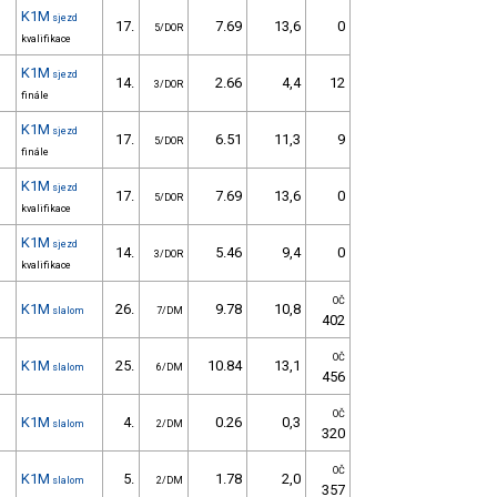
K1M
sjezd
17.
7.69
13,6
0
5/DOR
kvalifikace
K1M
sjezd
14.
2.66
4,4
12
3/DOR
finále
K1M
sjezd
17.
6.51
11,3
9
5/DOR
finále
K1M
sjezd
17.
7.69
13,6
0
5/DOR
kvalifikace
K1M
sjezd
14.
5.46
9,4
0
3/DOR
kvalifikace
OČ
K1M
26.
9.78
10,8
slalom
7/DM
402
OČ
K1M
25.
10.84
13,1
slalom
6/DM
456
OČ
K1M
4.
0.26
0,3
slalom
2/DM
320
OČ
K1M
5.
1.78
2,0
slalom
2/DM
357