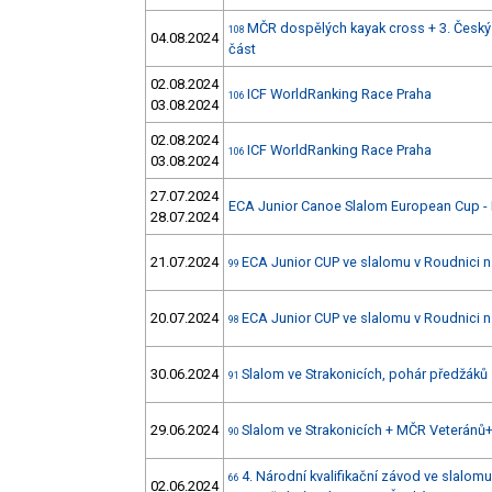
MČR dospělých kayak cross + 3. Český 
108
04.08.2024
část
02.08.2024
ICF WorldRanking Race Praha
106
03.08.2024
02.08.2024
ICF WorldRanking Race Praha
106
03.08.2024
27.07.2024
ECA Junior Canoe Slalom European Cup - 
28.07.2024
21.07.2024
ECA Junior CUP ve slalomu v Roudnici n
99
20.07.2024
ECA Junior CUP ve slalomu v Roudnici n
98
30.06.2024
Slalom ve Strakonicích, pohár předžáků
91
29.06.2024
Slalom ve Strakonicích + MČR Veteránů
90
4. Národní kvalifikační závod ve slalomu
66
02.06.2024