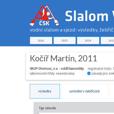
vodní slalom a sjezd: výsledky, žebří
2026
2025
2024
202
Kočíř Martin, 2011
SKUP Olomouc, z.s. - oddíl kanoistiky
registrační číslo:
výkonnostní třídy neevidovány
zásady pro zis
výsledky
umístění v žebříčcích
Typ závodu