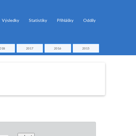
Výsledky
Statistiky
Přihlášky
Oddíly
018
2017
2016
2015