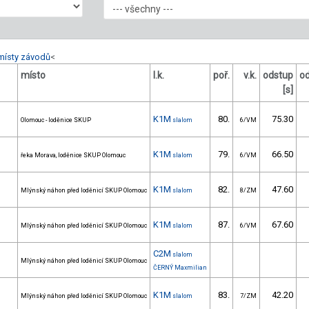
místy závodů
<
místo
l.k.
poř.
v.k.
odstup
o
[s]
K1M
80.
75.30
Olomouc - loděnice SKUP
slalom
6/VM
K1M
79.
66.50
řeka Morava, loděnice SKUP Olomouc
slalom
6/VM
K1M
82.
47.60
Mlýnský náhon před loděnicí SKUP Olomouc
slalom
8/ZM
K1M
87.
67.60
Mlýnský náhon před loděnicí SKUP Olomouc
slalom
6/VM
C2M
slalom
Mlýnský náhon před loděnicí SKUP Olomouc
ČERNÝ Maxmilian
K1M
83.
42.20
Mlýnský náhon před loděnicí SKUP Olomouc
slalom
7/ZM