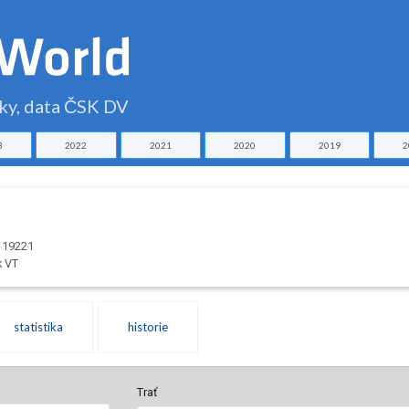
čky, data ČSK DV
3
2022
2021
2020
2019
2
 119221
k VT
statistika
historie
Trať