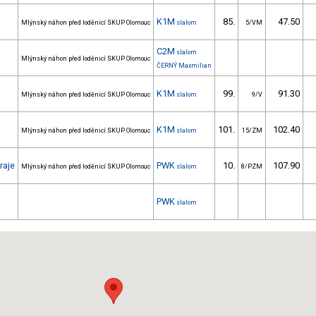
K1M
85.
47.50
Mlýnský náhon před loděnicí SKUP Olomouc
slalom
5/VM
C2M
slalom
Mlýnský náhon před loděnicí SKUP Olomouc
ČERNÝ Maxmilian
K1M
99.
91.30
Mlýnský náhon před loděnicí SKUP Olomouc
slalom
9/V
K1M
101.
102.40
Mlýnský náhon před loděnicí SKUP Olomouc
slalom
15/ZM
raje
PWK
10.
107.90
Mlýnský náhon před loděnicí SKUP Olomouc
slalom
8/PZM
PWK
slalom