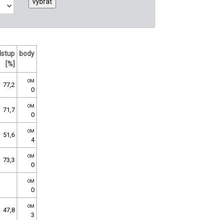
dstup
body
[%]
OM
77,2
0
OM
71,7
0
OM
51,6
4
OM
73,3
0
OM
0
OM
47,8
3