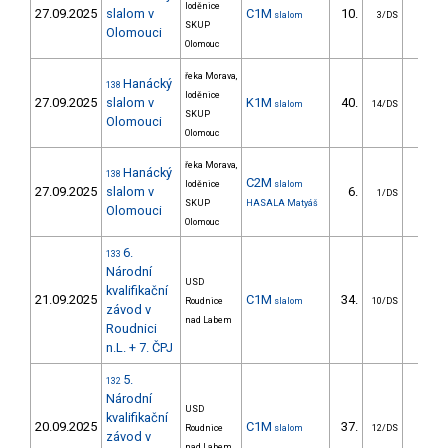
loděnice
27.09.2025
slalom v
C1M
10.
6.5
slalom
3/DS
SKUP
Olomouci
Olomouc
řeka Morava,
Hanácký
138
loděnice
27.09.2025
slalom v
K1M
40.
18.6
slalom
14/DS
SKUP
Olomouci
Olomouc
řeka Morava,
Hanácký
138
C2M
loděnice
slalom
27.09.2025
slalom v
6.
23.1
1/DS
SKUP
HASALA Matyáš
Olomouci
Olomouc
6.
133
Národní
USD
kvalifikační
21.09.2025
C1M
34.
27.9
Roudnice
slalom
10/DS
závod v
nad Labem
Roudnici
n.L. + 7. ČPJ
5.
132
Národní
USD
kvalifikační
20.09.2025
C1M
37.
27.1
Roudnice
slalom
12/DS
závod v
nad Labem