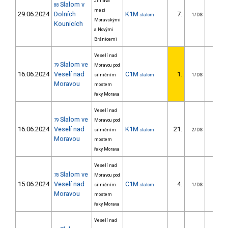
Jihlava
Slalom v
88
mezi
29.06.2024
Dolních
K1M
7.
11.0
slalom
1/DS
Moravskými
Kounicích
a Novými
Bránicemi
Veselí nad
Slalom ve
79
Moravou pod
16.06.2024
Veselí nad
C1M
1.
silničním
slalom
1/DS
Moravou
mostem
řeky Morava
Veselí nad
Slalom ve
79
Moravou pod
16.06.2024
Veselí nad
K1M
21.
20.3
silničním
slalom
2/DS
Moravou
mostem
řeky Morava
Veselí nad
Slalom ve
78
Moravou pod
15.06.2024
Veselí nad
C1M
4.
4.5
silničním
slalom
1/DS
Moravou
mostem
řeky Morava
Veselí nad