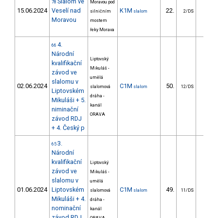
Slalom ve
78
Moravou pod
15.06.2024
Veselí nad
K1M
22.
22.0
silničním
slalom
2/DS
Moravou
mostem
řeky Morava
4.
66
Národní
Liptovský
kvalifikační
Mikuláš -
závod ve
umělá
slalomu v
02.06.2024
C1M
50.
65.2
slalomová
slalom
12/DS
Liptovském
dráha -
Mikuláši + 5.
kanál
niminační
ORAVA
závod RDJ
+ 4. Český p
3.
65
Národní
kvalifikační
Liptovský
závod ve
Mikuláš -
slalomu v
umělá
01.06.2024
Liptovském
C1M
49.
52.4
slalomová
slalom
11/DS
Mikuláši + 4.
dráha -
nominační
kanál
závod RDJ