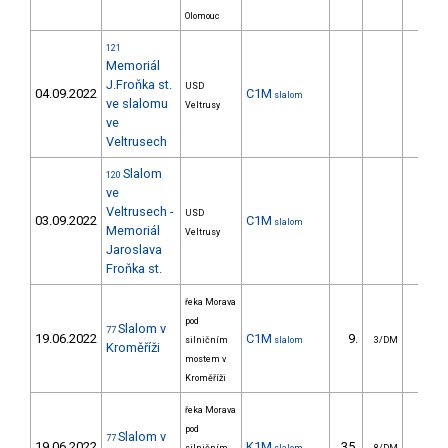
Olomouc
121
Memoriál
J.Froňka st.
USD
04.09.2022
C1M
slalom
ve slalomu
Veltrusy
ve
Veltrusech
Slalom
120
ve
Veltrusech -
USD
03.09.2022
C1M
slalom
Memoriál
Veltrusy
Jaroslava
Froňka st.
řeka Morava
pod
Slalom v
77
19.06.2022
C1M
9.
18.9
silničním
slalom
3/DM
Kroměříži
mostem v
Kroměříži
řeka Morava
pod
Slalom v
77
19.06.2022
K1M
35.
40.3