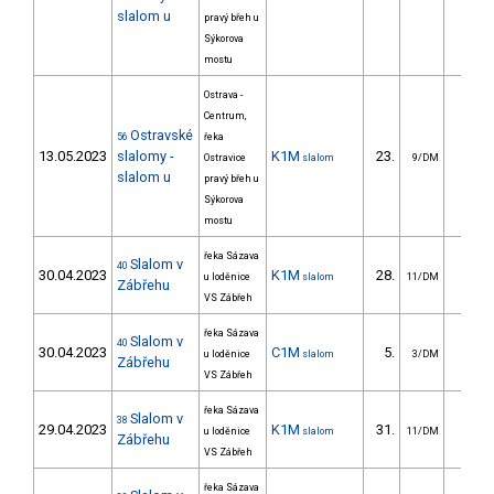
slalom u
pravý břeh u
Sýkorova
mostu
Ostrava -
Centrum,
Ostravské
56
řeka
13.05.2023
slalomy -
K1M
23.
26.8
Ostravice
slalom
9/DM
slalom u
pravý břeh u
Sýkorova
mostu
řeka Sázava
Slalom v
40
30.04.2023
K1M
28.
26.3
u loděnice
slalom
11/DM
Zábřehu
VS Zábřeh
řeka Sázava
Slalom v
40
30.04.2023
C1M
5.
16.5
u loděnice
slalom
3/DM
Zábřehu
VS Zábřeh
řeka Sázava
Slalom v
38
29.04.2023
K1M
31.
29.3
u loděnice
slalom
11/DM
Zábřehu
VS Zábřeh
řeka Sázava