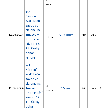
mostu
2.
47
Národní
kvalifikační
závod ve
slalomu na
USD
12.05.2024
Trnávce +
C1M
46.
57.1
slalom
10/DS
Trnávka
3.nominační
závod RDJ
+ 2. Český
pohár
juniorů
1.
46
Národní
kvalifikační
závod ve
slalomu na
USD
11.05.2024
Trnávce +
C1M
52.
142.4
slalom
14/DS
Trnávka
2.nominační
závod RDJ
+ 1. Český
pohár