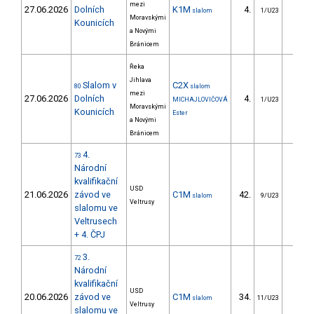
mezi
27.06.2026
Dolních
K1M
4.
13.6
slalom
1/U23
Moravskými
Kounicích
a Novými
Bránicem
Řeka
Jihlava
Slalom v
C2X
80
slalom
mezi
27.06.2026
Dolních
4.
40.5
MICHAJLOVIČOVÁ
1/U23
Moravskými
Kounicích
Ester
a Novými
Bránicem
4.
73
Národní
kvalifikační
USD
21.06.2026
závod ve
C1M
42.
42.2
slalom
9/U23
Veltrusy
slalomu ve
Veltrusech
+ 4. ČPJ
3.
72
Národní
kvalifikační
USD
20.06.2026
závod ve
C1M
34.
22.2
slalom
11/U23
Veltrusy
slalomu ve