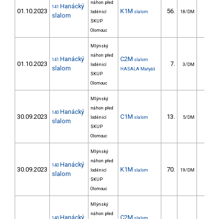
náhon před
Hanácký
141
01.10.2023
K1M
56.
24.4
loděnicí
slalom
18/DM
slalom
SKUP
Olomouc
Mlýnský
náhon před
Hanácký
C2M
141
slalom
01.10.2023
7.
28.1
loděnicí
3/DM
slalom
HASALA Matyáš
SKUP
Olomouc
Mlýnský
náhon před
Hanácký
140
30.09.2023
C1M
13.
14.0
loděnicí
slalom
5/DM
slalom
SKUP
Olomouc
Mlýnský
náhon před
Hanácký
140
30.09.2023
K1M
70.
28.6
loděnicí
slalom
19/DM
slalom
SKUP
Olomouc
Mlýnský
náhon před
Hanácký
C2M
140
slalom