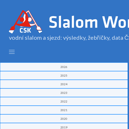
vodní slalom a sjezd: výsledky, žebříčky, data
2026
2025
2024
2023
2022
2021
2020
2019