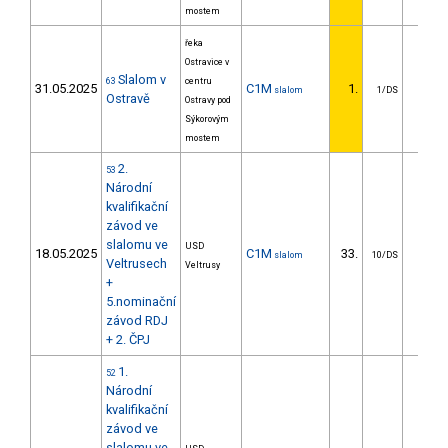
mostem
řeka
Ostravice v
Slalom v
63
centru
31.05.2025
C1M
1.
slalom
1/DS
Ostravě
Ostravy pod
Sýkorovým
mostem
2.
53
Národní
kvalifikační
závod ve
slalomu ve
USD
18.05.2025
C1M
33.
27.2
slalom
10/DS
Veltrusech
Veltrusy
+
5.nominační
závod RDJ
+ 2. ČPJ
1.
52
Národní
kvalifikační
závod ve
slalomu ve