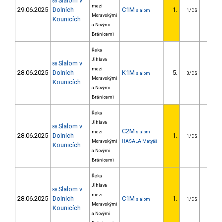
Slalom v
89
mezi
29.06.2025
Dolních
C1M
1.
slalom
1/DS
Moravskými
Kounicích
a Novými
Bránicemi
Řeka
Jihlava
Slalom v
88
mezi
28.06.2025
Dolních
K1M
5.
7.4
slalom
3/DS
Moravskými
Kounicích
a Novými
Bránicemi
Řeka
Jihlava
Slalom v
88
C2M
mezi
slalom
28.06.2025
Dolních
1.
1/DS
Moravskými
HASALA Matyáš
Kounicích
a Novými
Bránicemi
Řeka
Jihlava
Slalom v
88
mezi
28.06.2025
Dolních
C1M
1.
slalom
1/DS
Moravskými
Kounicích
a Novými