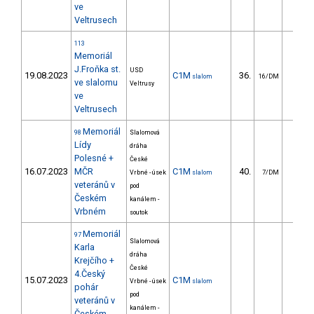
ve
Veltrusech
113
Memoriál
J.Froňka st.
USD
19.08.2023
C1M
36.
49.6
slalom
16/DM
ve slalomu
Veltrusy
ve
Veltrusech
Memoriál
98
Slalomová
Lídy
dráha
Polesné +
České
16.07.2023
MČR
C1M
40.
20.3
Vrbné - úsek
slalom
7/DM
veteránů v
pod
Českém
kanálem -
Vrbném
soutok
Memoriál
97
Slalomová
Karla
dráha
Krejčího +
České
4.Český
15.07.2023
C1M
Vrbné - úsek
slalom
pohár
pod
veteránů v
kanálem -
Českém