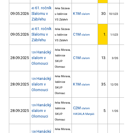
61. ročník
43
řeka Sázava
09.05.2026
Slalomu v
K1M
30.
29.6
u loděnice
slalom
10/U23
Zábřehu
VS Zábřeh
61. ročník
43
řeka Sázava
09.05.2026
Slalomu v
C1M
1.
u loděnice
slalom
1/U23
Zábřehu
VS Zábřeh
řeka Morava,
Hanácký
139
loděnice
28.09.2025
slalom v
C1M
13.
12.5
slalom
3/DS
SKUP
Olomouci
Olomouc
řeka Morava,
Hanácký
139
loděnice
28.09.2025
slalom v
K1M
35.
18.7
slalom
12/DS
SKUP
Olomouci
Olomouc
řeka Morava,
Hanácký
139
C2M
loděnice
slalom
28.09.2025
slalom v
5.
22.9
1/DS
SKUP
HASALA Matyáš
Olomouci
Olomouc
řeka Morava,
Hanácký
138