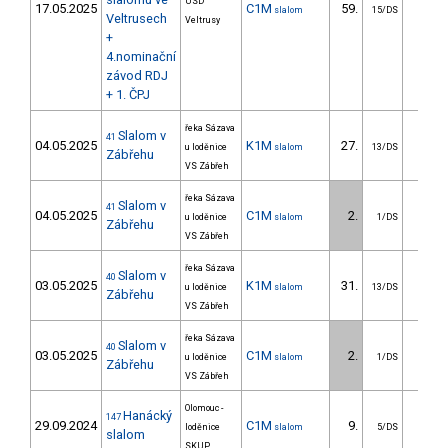
USD
17.05.2025
C1M
59.
81.4
slalom
15/DS
Veltrusech
Veltrusy
+
4.nominační
závod RDJ
+ 1. ČPJ
řeka Sázava
Slalom v
41
04.05.2025
K1M
27.
21.3
u loděnice
slalom
13/DS
Zábřehu
VS Zábřeh
řeka Sázava
Slalom v
41
04.05.2025
C1M
2.
1.6
u loděnice
slalom
1/DS
Zábřehu
VS Zábřeh
řeka Sázava
Slalom v
40
03.05.2025
K1M
31.
28.0
u loděnice
slalom
13/DS
Zábřehu
VS Zábřeh
řeka Sázava
Slalom v
40
03.05.2025
C1M
2.
3.0
u loděnice
slalom
1/DS
Zábřehu
VS Zábřeh
Olomouc -
Hanácký
147
29.09.2024
C1M
9.
9.5
loděnice
slalom
5/DS
slalom
SKUP