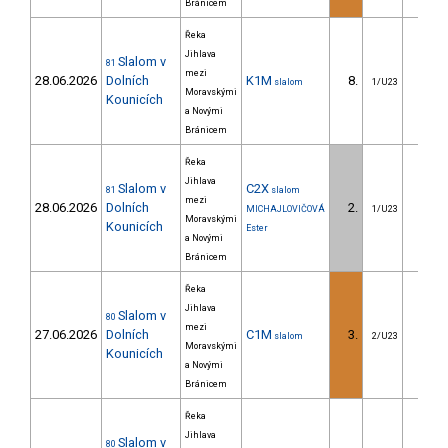
Bránicem
Řeka
Jihlava
Slalom v
81
mezi
28.06.2026
Dolních
K1M
8.
23.6
slalom
1/U23
Moravskými
Kounicích
a Novými
Bránicem
Řeka
Jihlava
Slalom v
C2X
81
slalom
mezi
28.06.2026
Dolních
2.
2.1
MICHAJLOVIČOVÁ
1/U23
Moravskými
Kounicích
Ester
a Novými
Bránicem
Řeka
Jihlava
Slalom v
80
mezi
27.06.2026
Dolních
C1M
3.
14.1
slalom
2/U23
Moravskými
Kounicích
a Novými
Bránicem
Řeka
Jihlava
Slalom v
80