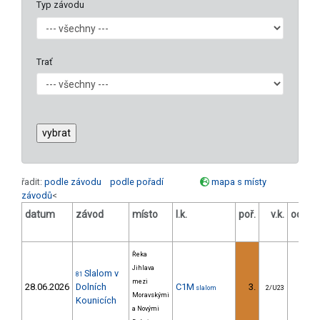
Typ závodu
Trať
řadit:
podle závodu
podle pořadí
mapa s místy
závodů
<
datum
závod
místo
l.k.
poř.
v.k.
odstu
[s
Řeka
Jihlava
Slalom v
81
mezi
28.06.2026
Dolních
C1M
3.
9.6
slalom
2/U23
Moravskými
Kounicích
a Novými