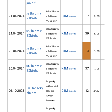
juniorů
řeka Sázava
Slalom v
35
21.04.2024
C1M
7.
10.1
u loděnice
slalom
2/DS
Zábřehu
VS Zábřeh
řeka Sázava
Slalom v
35
21.04.2024
K1M
39.
59.8
u loděnice
slalom
8/DS
Zábřehu
VS Zábřeh
řeka Sázava
Slalom v
34
20.04.2024
C1M
3.
13.9
u loděnice
slalom
1/DS
Zábřehu
VS Zábřeh
řeka Sázava
Slalom v
34
20.04.2024
K1M
37.
28.5
u loděnice
slalom
7/DS
Zábřehu
VS Zábřeh
Mlýnský
náhon před
Hanácký
141
01.10.2023
C1M
12.
14.6
loděnicí
slalom
4/DM
slalom
SKUP
Olomouc
Mlýnský