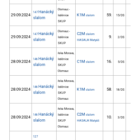
Olomouc -
Hanácký
147
29.09.2024
K1M
59.
36.6
loděnice
slalom
15/DS
slalom
SKUP
Olomouc -
Hanácký
C2M
147
slalom
29.09.2024
9.
62.3
loděnice
2/DS
slalom
HASALA Matyáš
SKUP
řeka Morava,
Hanácký
146
loděnice
28.09.2024
C1M
16.
18.2
slalom
5/DS
slalom
SKUP
Olomouc
řeka Morava,
Hanácký
146
loděnice
28.09.2024
K1M
58.
34.1
slalom
18/DS
slalom
SKUP
Olomouc
řeka Morava,
Hanácký
C2M
146
loděnice
slalom
28.09.2024
10.
39.1
3/DS
slalom
SKUP
HASALA Matyáš
Olomouc
127