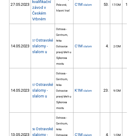
kvalifikační
27.05.2023
C1M
53.
166.3
Polesné,
slalom
17/DM
závod v
hlavní trať
Českém
Vrbném
Ostrava -
Centrum,
Ostravské
57
řeka
14.05.2023
slalomy -
C1M
4.
4.8
Ostravice
slalom
2/DM
slalom u
pravý břeh u
Sýkorova
mostu
Ostrava -
Centrum,
Ostravské
57
řeka
14.05.2023
slalomy -
K1M
23.
23.7
Ostravice
slalom
9/DM
slalom u
pravý břeh u
Sýkorova
mostu
Ostrava -
Centrum,
Ostravské
56
řeka
13.05.2023
slalomy -
C1M
4.
8.3
Ostravice
slalom
1/DM