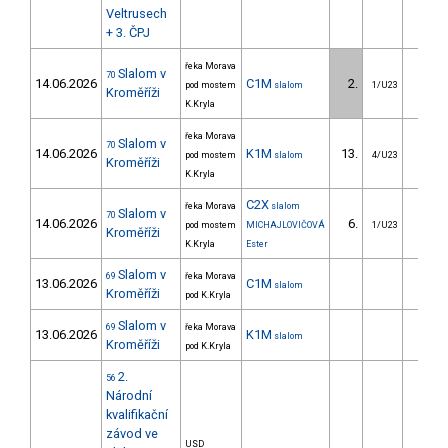
Veltrusech
+ 3. ČPJ
řeka Morava
Slalom v
70
14.06.2026
C1M
2.
2.3
pod mostem
slalom
1/U23
Kroměříži
K.Kryla
řeka Morava
Slalom v
70
14.06.2026
K1M
13.
15.0
pod mostem
slalom
4/U23
Kroměříži
K.Kryla
C2X
řeka Morava
slalom
Slalom v
70
14.06.2026
6.
54.2
pod mostem
MICHAJLOVIČOVÁ
1/U23
Kroměříži
K.Kryla
Ester
Slalom v
69
řeka Morava
13.06.2026
C1M
slalom
Kroměříži
pod K.Kryla
Slalom v
69
řeka Morava
13.06.2026
K1M
slalom
Kroměříži
pod K.Kryla
2.
56
Národní
kvalifikační
závod ve
USD