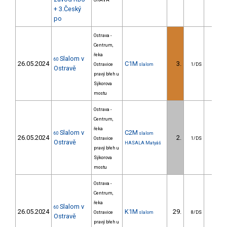
ORAVA
+ 3.Český
po
Ostrava -
Centrum,
řeka
Slalom v
60
26.05.2024
C1M
3.
4.4
Ostravice
slalom
1/DS
Ostravě
pravý břeh u
Sýkorova
mostu
Ostrava -
Centrum,
řeka
Slalom v
C2M
60
slalom
26.05.2024
2.
13.2
Ostravice
1/DS
Ostravě
HASALA Matyáš
pravý břeh u
Sýkorova
mostu
Ostrava -
Centrum,
řeka
Slalom v
60
26.05.2024
K1M
29.
28.6
Ostravice
slalom
8/DS
Ostravě
pravý břeh u