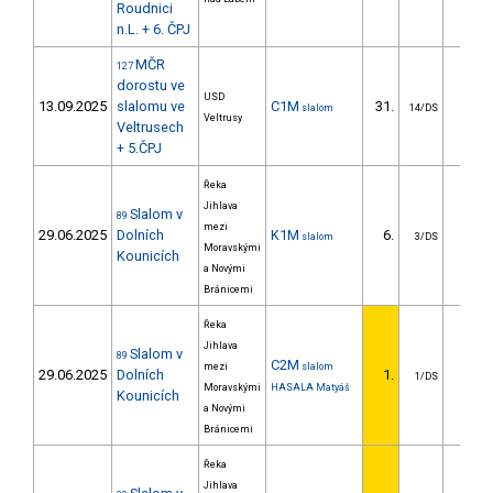
Roudnici
n.L. + 6. ČPJ
MČR
127
dorostu ve
USD
13.09.2025
slalomu ve
C1M
31.
28.7
slalom
14/DS
Veltrusy
Veltrusech
+ 5.ČPJ
Řeka
Jihlava
Slalom v
89
mezi
29.06.2025
Dolních
K1M
6.
7.8
slalom
3/DS
Moravskými
Kounicích
a Novými
Bránicemi
Řeka
Jihlava
Slalom v
89
C2M
mezi
slalom
29.06.2025
Dolních
1.
1/DS
Moravskými
HASALA Matyáš
Kounicích
a Novými
Bránicemi
Řeka
Jihlava