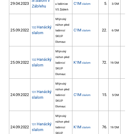
Slalom v
38
29.04.2023
C1M
5.
11.0
u loděnice
slalom
3/DM
Zábřehu
VS Zábřeh
Mlýnský
náhon před
Hanácký
132
25.09.2022
C1M
22.
23.5
loděnicí
slalom
6/DM
slalom
SKUP
Olomouc
Mlýnský
náhon před
Hanácký
132
25.09.2022
K1M
72.
35.1
loděnicí
slalom
19/DM
slalom
SKUP
Olomouc
Mlýnský
náhon před
Hanácký
131
24.09.2022
C1M
15.
17.6
loděnicí
slalom
5/DM
slalom
SKUP
Olomouc
Mlýnský
náhon před
Hanácký
131
24.09.2022
K1M
76.
34.3
loděnicí
slalom
19/DM
slalom
SKUP