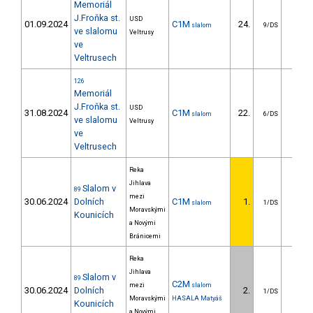
Memoriál
J.Froňka st.
USD
01.09.2024
C1M
24.
38.3
slalom
9/DS
ve slalomu
Veltrusy
ve
Veltrusech
126
Memoriál
J.Froňka st.
USD
31.08.2024
C1M
22.
29.9
slalom
6/DS
ve slalomu
Veltrusy
ve
Veltrusech
Reka
Jihlava
Slalom v
89
mezi
30.06.2024
Dolních
C1M
1.
slalom
1/DS
Moravskými
Kounicích
a Novými
Bránicemi
Reka
Jihlava
Slalom v
89
C2M
mezi
slalom
30.06.2024
Dolních
2.
1.4
1/DS
Moravskými
HASALA Matyáš
Kounicích
a Novými