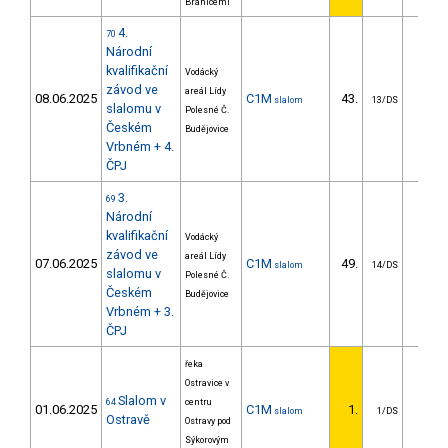
Bránicemi
4.
70
Národní
kvalifikační
Vodácký
závod ve
areál Lídy
08.06.2025
C1M
43.
51.6
slalom
13/DS
slalomu v
Polesné Č.
Českém
Budějovice
Vrbném + 4.
ČPJ
3.
69
Národní
kvalifikační
Vodácký
závod ve
areál Lídy
07.06.2025
C1M
49.
36.9
slalom
14/DS
slalomu v
Polesné Č.
Českém
Budějovice
Vrbném + 3.
ČPJ
řeka
Ostravice v
Slalom v
64
centru
01.06.2025
C1M
1.
slalom
1/DS
Ostravě
Ostravy pod
Sýkorovým