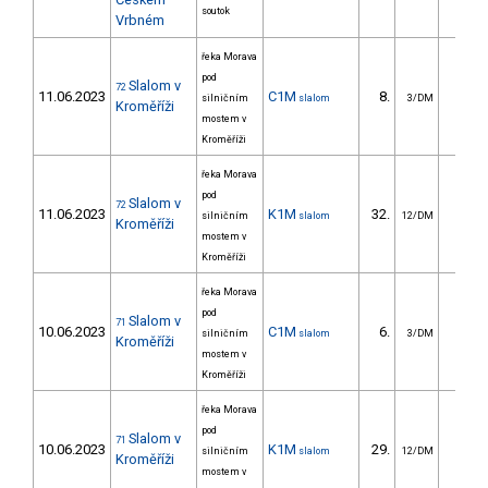
soutok
Vrbném
řeka Morava
pod
Slalom v
72
11.06.2023
C1M
8.
14.4
silničním
slalom
3/DM
Kroměříži
mostem v
Kroměříži
řeka Morava
pod
Slalom v
72
11.06.2023
K1M
32.
29.8
silničním
slalom
12/DM
Kroměříži
mostem v
Kroměříži
řeka Morava
pod
Slalom v
71
10.06.2023
C1M
6.
14.2
silničním
slalom
3/DM
Kroměříži
mostem v
Kroměříži
řeka Morava
pod
Slalom v
71
10.06.2023
K1M
29.
40.6
silničním
slalom
12/DM
Kroměříži
mostem v