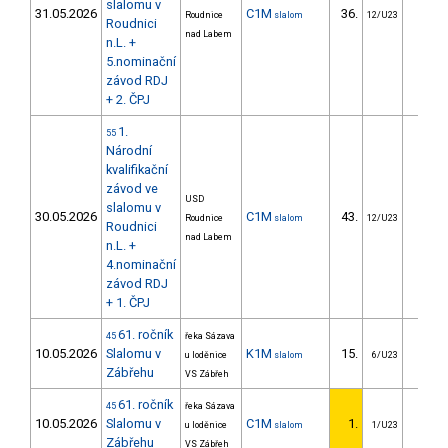
slalomu v
31.05.2026
C1M
36.
26.3
Roudnice
slalom
12/U23
Roudnici
nad Labem
n.L. +
5.nominační
závod RDJ
+ 2. ČPJ
1.
55
Národní
kvalifikační
závod ve
USD
slalomu v
30.05.2026
C1M
43.
42.0
Roudnice
slalom
12/U23
Roudnici
nad Labem
n.L. +
4.nominační
závod RDJ
+ 1. ČPJ
61. ročník
45
řeka Sázava
10.05.2026
Slalomu v
K1M
15.
17.1
u loděnice
slalom
6/U23
Zábřehu
VS Zábřeh
61. ročník
45
řeka Sázava
10.05.2026
Slalomu v
C1M
1.
u loděnice
slalom
1/U23
Zábřehu
VS Zábřeh