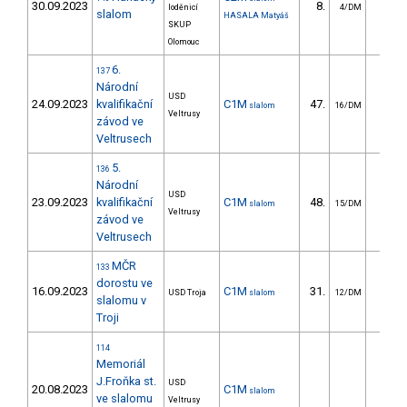
30.09.2023
8.
29.8
loděnicí
4/DM
slalom
HASALA Matyáš
SKUP
Olomouc
6.
137
Národní
USD
24.09.2023
kvalifikační
C1M
47.
49.5
slalom
16/DM
Veltrusy
závod ve
Veltrusech
5.
136
Národní
USD
23.09.2023
kvalifikační
C1M
48.
45.4
slalom
15/DM
Veltrusy
závod ve
Veltrusech
MČR
133
dorostu ve
16.09.2023
C1M
31.
47.1
USD Troja
slalom
12/DM
slalomu v
Troji
114
Memoriál
J.Froňka st.
USD
20.08.2023
C1M
slalom
ve slalomu
Veltrusy