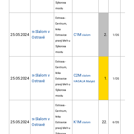
Sýkorova
mostu
Ostrava -
Centrum,
řeka
Slalom v
59
25.05.2024
C1M
2.
0.1
Ostravice
slalom
1/DS
Ostravě
pravý břeh u
Sýkorova
mostu
Ostrava -
Centrum,
řeka
Slalom v
C2M
59
slalom
25.05.2024
1.
Ostravice
1/DS
Ostravě
HASALA Matyáš
pravý břeh u
Sýkorova
mostu
Ostrava -
Centrum,
řeka
Slalom v
59
25.05.2024
K1M
22.
27.7
Ostravice
slalom
6/DS
Ostravě
pravý břeh u
Sýkorova