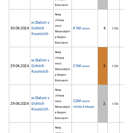
Bránicemi
Reka
Jihlava
Slalom v
89
mezi
30.06.2024
Dolních
K1M
4.
6.8
slalom
1/DS
Moravskými
Kounicích
a Novými
Bránicemi
Reka
Jihlava
Slalom v
88
mezi
29.06.2024
Dolních
C1M
3.
3.2
slalom
1/DS
Moravskými
Kounicích
a Novými
Bránicemi
Reka
Jihlava
Slalom v
88
C2M
mezi
slalom
29.06.2024
Dolních
2.
5.9
1/DS
Moravskými
HASALA Matyáš
Kounicích
a Novými
Bránicemi
Reka