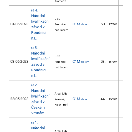
Kroměříži
4.
69
Národní
USD
kvalifikační
04.06.2023
C1M
50.
58.7
Roudnice
slalom
17/DM
závod v
nad Labem
Roudnici
n.L.
3.
68
Národní
USD
kvalifikační
03.06.2023
C1M
53.
47.4
Roudnice
slalom
16/DM
závod v
nad Labem
Roudnici
n.L.
2.
66
Národní
Areál Lídy
kvalifikační
28.05.2023
C1M
44.
58.2
Polesné,
slalom
15/DM
závod v
hlavní trať
Českém
Vrbném
1.
65
Národní
Areál Lídy