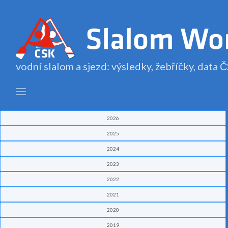
vodní slalom a sjezd: výsledky, žebříčky, data
2026
2025
2024
2023
2022
2021
2020
2019