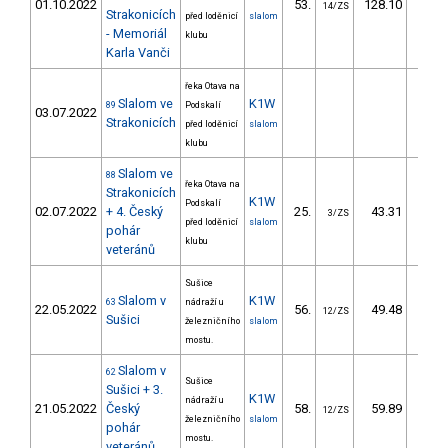
01.10.2022
53.
128.10
150
14/ZS
Strakonicích
před loděnicí
slalom
- Memoriál
klubu
Karla Vanči
řeka Otava na
Slalom ve
K1W
89
Podskalí
03.07.2022
Strakonicích
před loděnicí
slalom
klubu
Slalom ve
88
řeka Otava na
Strakonicích
K1W
Podskalí
02.07.2022
+ 4. Český
25.
43.31
55
3/ZS
před loděnicí
slalom
pohár
klubu
veteránů
Sušice
Slalom v
K1W
63
nádraží u
22.05.2022
56.
49.48
63
12/ZS
Sušici
železničního
slalom
mostu.
Slalom v
62
Sušice
Sušici + 3.
K1W
nádraží u
21.05.2022
Český
58.
59.89
76
12/ZS
železničního
slalom
pohár
mostu.
veteránů