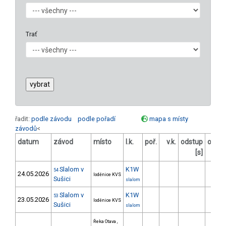
Trať
řadit:
podle závodu
podle pořadí
mapa s místy
závodů
<
datum
závod
místo
l.k.
poř.
v.k.
odstup
odstu
[s]
[
Slalom v
K1W
54
24.05.2026
loděnice KVS
Sušici
slalom
Slalom v
K1W
53
23.05.2026
loděnice KVS
Sušici
slalom
Řeka Otava ,