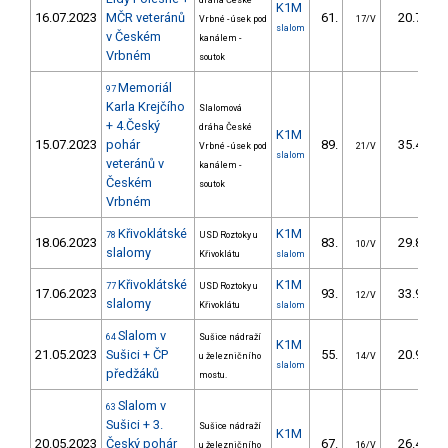
dráha České
K1M
16.07.2023
MČR veteránů
61.
20.76
Vrbné - úsek pod
17/V
slalom
v Českém
kanálem -
Vrbném
soutok
Memoriál
97
Karla Krejčího
Slalomová
+ 4.Český
dráha České
K1M
15.07.2023
pohár
89.
35.42
Vrbné - úsek pod
21/V
slalom
veteránů v
kanálem -
Českém
soutok
Vrbném
Křivoklátské
K1M
78
USD Roztoky u
18.06.2023
83.
29.84
10/V
slalomy
Křivoklátu
slalom
Křivoklátské
K1M
77
USD Roztoky u
17.06.2023
93.
33.94
12/V
slalomy
Křivoklátu
slalom
Slalom v
64
Sušice nádraží
K1M
21.05.2023
Sušici + ČP
55.
20.95
u železničního
14/V
slalom
předžáků
mostu.
Slalom v
63
Sušici + 3.
Sušice nádraží
K1M
20.05.2023
Český pohár
67.
26.49
u železničního
16/V