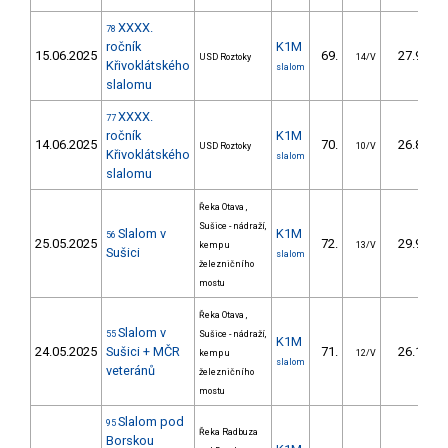
XXXX.
78
ročník
K1M
15.06.2025
69.
27.91
USD Roztoky
14/V
Křivoklátského
slalom
slalomu
XXXX.
77
ročník
K1M
14.06.2025
70.
26.80
USD Roztoky
10/V
Křivoklátského
slalom
slalomu
Řeka Otava ,
Sušice - nádraží,
Slalom v
K1M
56
25.05.2025
72.
29.98
kemp u
13/V
Sušici
slalom
železničního
mostu
Řeka Otava ,
Slalom v
55
Sušice - nádraží,
K1M
24.05.2025
Sušici + MČR
71.
26.13
kemp u
12/V
slalom
veteránů
železničního
mostu
Slalom pod
95
Řeka Radbuza
Borskou