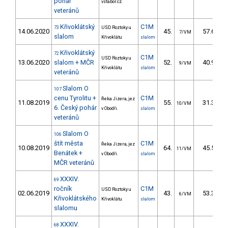
pohár
vstabor.cz.
veteránů
Křivoklátský
C1M
73
USD Roztoky u
14.06.2020
45.
57.63
7/VM
slalom
Křivoklátu
slalom
Křivoklátský
72
C1M
USD Roztoky u
13.06.2020
slalom + MČR
52.
40.96
9/VM
Křivoklátu
slalom
veteránů
Slalom O
107
cenu Tyrolitu +
C1M
Řeka Jizera, jez
11.08.2019
55.
31.35
10/VM
6. Český pohár
v Obodři.
slalom
veteránů
Slalom O
106
štít města
C1M
Řeka Jizera, jez
10.08.2019
64.
45.55
11/VM
Benátek +
v Obodři.
slalom
MČR veteránů
XXXIV.
69
ročník
C1M
USD Roztoky u
02.06.2019
43.
53.32
6/VM
Křivoklátského
Křivoklátu
slalom
slalomu
XXXIV.
68