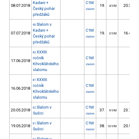
Kadani +
C1M
08.07.2018
19.
20.30
4/VM
Český pohár
slalom
předžáků
Slalom v
90
Kadani +
C1M
07.07.2018
19.
16.40
3/VM
Český pohár
slalom
předžáků
XXXIII.
82
ročník
C1M
17.06.2018
Křivoklátského
slalom
slalomu
XXXIII.
81
ročník
C1M
16.06.2018
Křivoklátského
slalom
slalomu
Slalom v
C1M
62
20.05.2018
37.
23.73
9/VM
Sušici
slalom
Slalom v
C1M
61
19.05.2018
38.
20.50
10/VM
Sušici
slalom
Slalom v