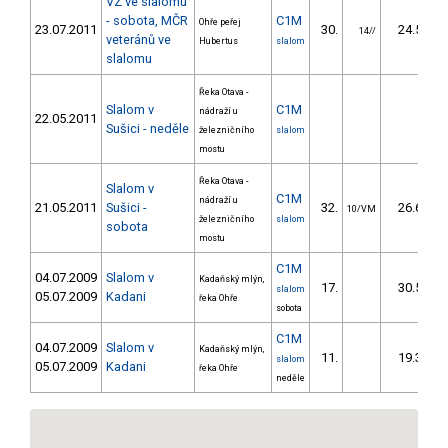
VZ ve slalomu
- sobota, MČR
C1M
Ohře peřej
23.07.2011
30.
24.54
14//
veteránů ve
Hubertus
slalom
slalomu
Řeka Otava -
Slalom v
C1M
nádraží u
22.05.2011
Sušici - neděle
železničního
slalom
mostu
Řeka Otava -
Slalom v
C1M
nádraží u
21.05.2011
Sušici -
32.
26.60
10/VM
železničního
slalom
sobota
mostu
C1M
04.07.2009
Slalom v
Kadaňský mlýn,
17.
30.50
slalom
05.07.2009
Kadani
řeka Ohře
sobota
C1M
04.07.2009
Slalom v
Kadaňský mlýn,
11.
19.30
slalom
05.07.2009
Kadani
řeka Ohře
neděle