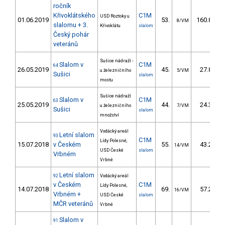
ročník
Křivoklátského
C1M
USD Roztoky u
01.06.2019
53.
160.83
8/VM
slalomu + 3.
Křivoklátu
slalom
Český pohár
veteránů
Sušice nádraží -
Slalom v
C1M
64
26.05.2019
45.
27.85
u železničního
5/VM
Sušici
slalom
mostu
Sušice nádraží
Slalom v
C1M
63
25.05.2019
44.
24.38
u železničního
7/VM
Sušici
slalom
množství
Vodácký areál
Letní slalom
93
C1M
Lídy Polesné,
15.07.2018
v Českém
55.
43.20
14/VM
USD České
slalom
Vrbném
Vrbné
Letní slalom
92
Vodácký areál
v Českém
C1M
Lídy Polesné,
14.07.2018
69.
57.26
16/VM
Vrbném +
USD České
slalom
MČR veteránů
Vrbné
Slalom v
91