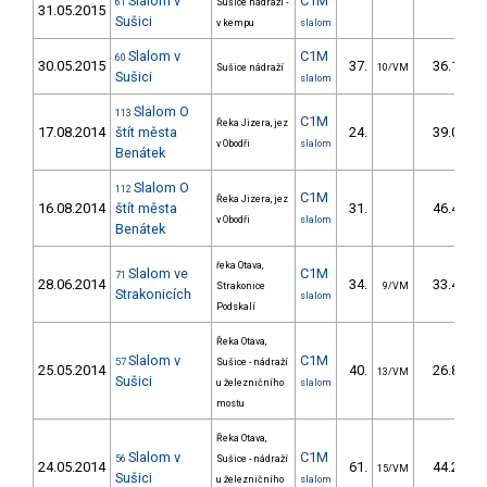
Slalom v
C1M
61
Sušice nádraží -
31.05.2015
Sušici
v kempu
slalom
Slalom v
C1M
60
30.05.2015
37.
36.12
Sušice nádraží
10/VM
Sušici
slalom
Slalom O
113
C1M
Řeka Jizera, jez
17.08.2014
štít města
24.
39.00
v Obodři
slalom
Benátek
Slalom O
112
C1M
Řeka Jizera, jez
16.08.2014
štít města
31.
46.40
v Obodři
slalom
Benátek
řeka Otava,
Slalom ve
C1M
71
28.06.2014
34.
33.47
Strakonice
9/VM
Strakonicích
slalom
Podskalí
Řeka Otava,
Slalom v
C1M
57
Sušice - nádraží
25.05.2014
40.
26.89
13/VM
Sušici
u železničního
slalom
mostu
Řeka Otava,
Slalom v
C1M
56
Sušice - nádraží
24.05.2014
61.
44.20
15/VM
Sušici
u železničního
slalom