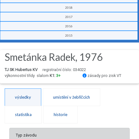
2018
2017
2016
2015
Smetánka Radek, 1976
TJ SK Hubertus KV
registrační číslo: 034022
výkonnostní třídy
slalom
K1:
3+
zásady pro zisk VT
výsledky
umístění v žebříčcích
statistika
historie
Typ závodu