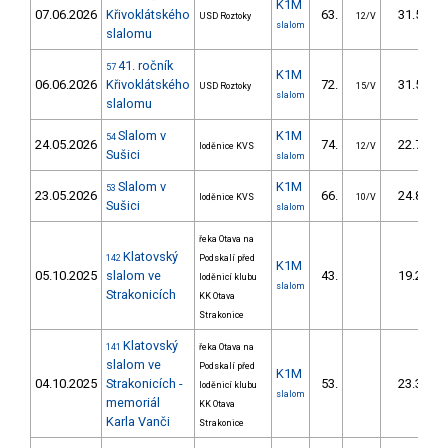
K1M
07.06.2026
Křivoklátského
63.
31.53
USD Roztoky
12/V
slalom
slalomu
41. ročník
57
K1M
06.06.2026
Křivoklátského
72.
31.57
USD Roztoky
15/V
slalom
slalomu
Slalom v
K1M
54
24.05.2026
74.
22.79
loděnice KVS
12/V
Sušici
slalom
Slalom v
K1M
53
23.05.2026
66.
24.89
loděnice KVS
10/V
Sušici
slalom
řeka Otava na
Klatovský
142
Podskalí před
K1M
05.10.2025
slalom ve
43.
19.21
loděnicí klubu
slalom
Strakonicích
KK Otava
Strakonice
Klatovský
141
řeka Otava na
slalom ve
Podskalí před
K1M
04.10.2025
Strakonicích -
53.
23.34
loděnicí klubu
slalom
memoriál
KK Otava
Karla Vanči
Strakonice