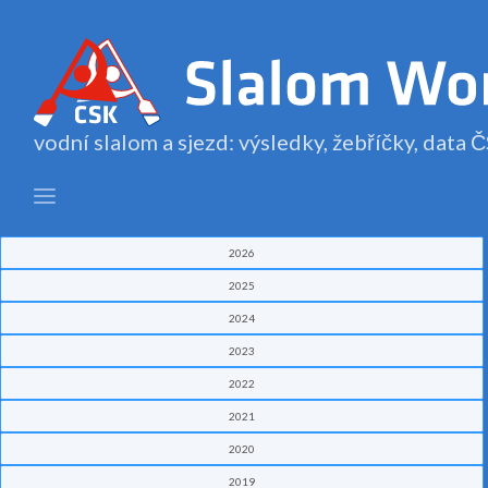
vodní slalom a sjezd: výsledky, žebříčky, data
2026
2025
2024
2023
2022
2021
2020
2019