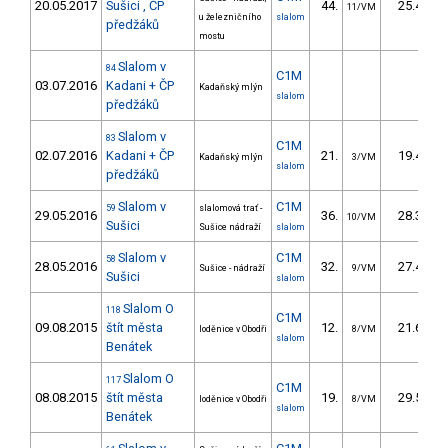
20.05.2017
Sušici , ČP
44.
25.43
11/VM
u železničního
slalom
předžáků
mostu
Slalom v
84
C1M
03.07.2016
Kadani + ČP
Kadaňský mlýn
slalom
předžáků
Slalom v
83
C1M
02.07.2016
Kadani + ČP
21.
19.40
Kadaňský mlýn
3/VM
slalom
předžáků
Slalom v
C1M
59
slalomová trať -
29.05.2016
36.
28.38
10/VM
Sušici
Sušice nádraží
slalom
Slalom v
C1M
58
28.05.2016
32.
27.41
Sušice - nádraží
9/VM
Sušici
slalom
Slalom O
118
C1M
09.08.2015
štít města
12.
21.60
loděnice v Obodři
8/VM
slalom
Benátek
Slalom O
117
C1M
08.08.2015
štít města
19.
29.50
loděnice v Obodři
8/VM
slalom
Benátek