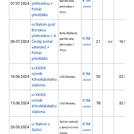
K1M
pod Borskou
07.07.2024
přehradou +
přehradou v
slalom
Pohár
Plzni
předžáků
Slalom pod
94
Borskou
Řeka Radbuza
přehradou + 4.
K1M
pod Borskou
06.07.2024
Český pohár
21.
16.90
4/V
přehradou v
slalom
veteránů +
Plzni
Pohár
předžáků
XXXIX.
84
ročník
K1M
16.06.2024
55.
22.32
USD Roztoky
Křivoklátského
slalom
slalomu
XXXIX.
83
ročník
K1M
15.06.2024
78.
32.99
USD Roztoky
Křivoklátského
slalom
slalomu
Sušice nádraží
Slalom v
K1M
62
26.05.2024
u železničního
Sušici
slalom
mostu.