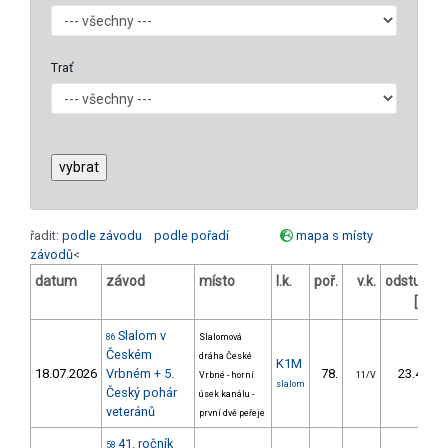
Trať
řadit:
podle závodu
podle pořadí
mapa s místy
závodů
<
datum
závod
místo
l.k.
poř.
v.k.
odstup
o
[s]
Slalom v
86
Slalomová
Českém
dráha České
K1M
18.07.2026
Vrbném + 5.
78.
23.48
Vrbné - horní
11/V
slalom
Český pohár
úsek kanálu -
veteránů
první dvě peřeje
41. ročník
58