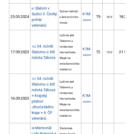
Slalom v
61
Sušice nádraží
Sušici 3. Český
K1M
25.05.2024
79.
18.27
u železničního
16/V
pohár
slalom
mostu.
veteránů
Lužnice pod
Táborem, u
54. ročník
132
restaurace
K1M
17.09.2023
Slalomu o štít
72.
21.95
Harrachovka.
15/V
slalom
města Tábora
Mapa na
www.kanoistika-
vstabor.cz.
54. ročník
131
Lužnice pod
Slalomu o štít
Táborem, u
města Tábora
restaurace
+ Krajský
K1M
16.09.2023
Harrachovka.
přebor
slalom
Mapa na
Jihočeského
www.kanoistika-
kraje + 6. ČP
vstabor.cz.
veteránů
Memoriál
98
Slalomová
Lídy Polesné +