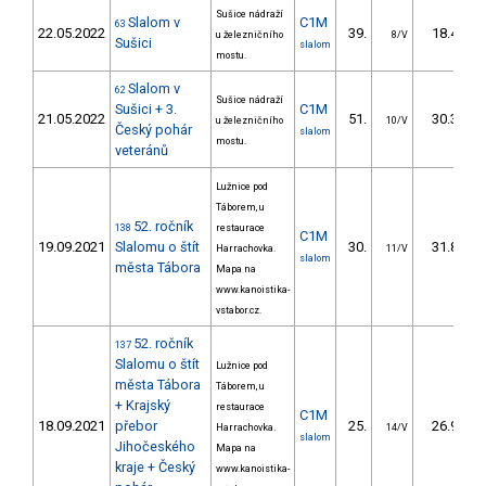
Sušice nádraží
Slalom v
C1M
63
22.05.2022
39.
18.48
u železničního
8/V
Sušici
slalom
mostu.
Slalom v
62
Sušice nádraží
Sušici + 3.
C1M
21.05.2022
51.
30.31
u železničního
10/V
Český pohár
slalom
mostu.
veteránů
Lužnice pod
Táborem, u
52. ročník
138
restaurace
C1M
19.09.2021
Slalomu o štít
30.
31.82
Harrachovka.
11/V
slalom
města Tábora
Mapa na
www.kanoistika-
vstabor.cz.
52. ročník
137
Slalomu o štít
Lužnice pod
města Tábora
Táborem, u
+ Krajský
restaurace
C1M
18.09.2021
přebor
25.
26.97
Harrachovka.
14/V
slalom
Jihočeského
Mapa na
kraje + Český
www.kanoistika-