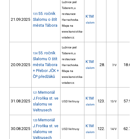
Lužnice pod
Táborem, u
55. ročník
135
restaurace
K1M
21.09.2025
Slalomu o štít
Harrachovka.
slalom
města Tábora
Mapa na
www.kanoistika-
vstabor.cz.
Lužnice pod
55. ročník
134
Táborem, u
Slalomu O štít
restaurace
K1M
20.09.2025
města Tábora
28.
18.67
Harrachovka.
7/V
slalom
+ Přebor JČK +
Mapa na
ČP předžáků
www.kanoistika-
vstabor.cz.
Memoriál
121
J.Froňka st. ve
K1M
31.08.2025
123.
57.91
USD Veltrusy
13/V
slalomu ve
slalom
Veltrusech
Memoriál
120
J.Froňka st. ve
K1M
30.08.2025
122.
62.71
USD Veltrusy
14/V
slalomu ve
slalom
Veltrusech