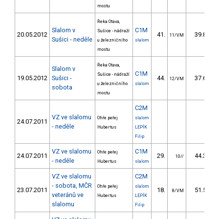
mostu
Řeka Otava,
Slalom v
C1M
Sušice - nádraží
20.05.2012
41.
39.80
11/VM
Sušici - neděle
u železničního
slalom
mostu
Řeka Otava,
Slalom v
C1M
Sušice - nádraží
19.05.2012
Sušici -
44.
37.60
12/VM
u železničního
slalom
sobota
mostu
C2M
VZ ve slalomu
Ohře peřej
slalom
24.07.2011
- neděle
Hubertus
LEPÍK
Filip
VZ ve slalomu
C1M
Ohře peřej
24.07.2011
29.
44.35
10//
- neděle
Hubertus
slalom
VZ ve slalomu
C2M
- sobota, MČR
Ohře peřej
slalom
23.07.2011
18.
51.57
8/VM
veteránů ve
Hubertus
LEPÍK
slalomu
Filip