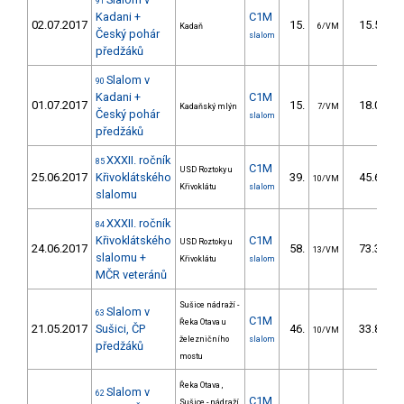
91
Kadani +
C1M
02.07.2017
15.
15.50
Kadaň
6/VM
Český pohár
slalom
předžáků
Slalom v
90
Kadani +
C1M
01.07.2017
15.
18.00
Kadaňský mlýn
7/VM
Český pohár
slalom
předžáků
XXXII. ročník
85
C1M
USD Roztoky u
25.06.2017
Křivoklátského
39.
45.64
10/VM
Křivoklátu
slalom
slalomu
XXXII. ročník
84
Křivoklátského
C1M
USD Roztoky u
24.06.2017
58.
73.38
13/VM
slalomu +
Křivoklátu
slalom
MČR veteránů
Sušice nádraží -
Slalom v
63
C1M
Řeka Otava u
21.05.2017
Sušici, ČP
46.
33.89
10/VM
železničního
slalom
předžáků
mostu
Řeka Otava ,
Slalom v
62
C1M
Sušice - nádraží,