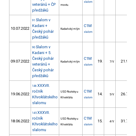
slalom
veteránů + ČP
mostu.
předžáků
Slalom v
91
Kadani +
C1M
10.07.2022
Kadaňský mlýn
Český pohár
slalom
předžáků
Slalom v
90
Kadani + 5.
Český pohár
C1M
09.07.2022
19.
21.90
Kadaňský mlýn
7/V
veteránů +
slalom
Český pohár
předžáků
XXXVII.
146
ročník
C1M
USD Roztoky u
19.06.2022
14.
26.72
5/V
Křivoklátského
Křivoklátu
slalom
slalomu
XXXVII.
145
ročník
C1M
USD Roztoky u
18.06.2022
15.
31.76
4/V
Křivoklátského
Křivoklátu
slalom
slalomu