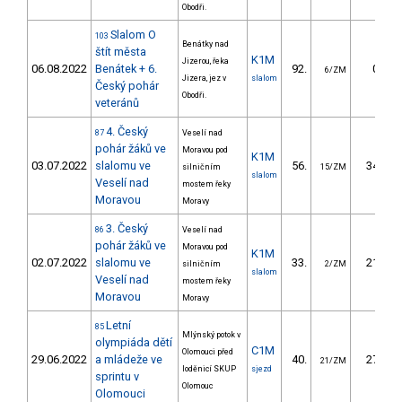
Obodři.
Slalom O
103
Benátky nad
štít města
K1M
Jizerou, řeka
06.08.2022
Benátek + 6.
92.
0.91
6/ZM
Jizera, jez v
slalom
Český pohár
Obodři.
veteránů
4. Český
87
Veselí nad
pohár žáků ve
Moravou pod
K1M
03.07.2022
slalomu ve
56.
34.01
silničním
15/ZM
slalom
Veselí nad
mostem řeky
Moravou
Moravy
3. Český
86
Veselí nad
pohár žáků ve
Moravou pod
K1M
02.07.2022
slalomu ve
33.
21.35
silničním
2/ZM
slalom
Veselí nad
mostem řeky
Moravou
Moravy
Letní
85
Mlýnský potok v
olympiáda dětí
C1M
Olomouci před
29.06.2022
a mládeže ve
40.
27.51
21/ZM
loděnicí SKUP
sjezd
sprintu v
Olomouc
Olomouci