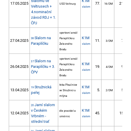
slalomu ve
K1M
17.05.2025
77.
21.45
USD Veltrusy
16/DM
Veltrusech +
slalom
4.nominační
závod RDJ + 1.
ČPJ
sportovní areál
Slalom na
K1M
38
Paraplíčko u
27.04.2025
11.
7.10
3/DM
Paraplíčku
Železného
slalom
Brodu
sportovní areál
Slalom na
37
K1M
Paraplíčko u
26.04.2025
Paraplíčku + 3.
19.
9.40
4/DM
Železného
slalom
ČPV
Brodu
řeka Ploučnice
Stružnická
K1M
19
13.04.2025
5.
5.30
ve Stružnici u
2/DM
peřej
slalom
mlýna
Jarní slalom
20
v Českém
K1M
dle pravidel a
12.04.2025
45.
15.17
Vrbném -
směrnic
slalom
střední trať
Jarní slalom