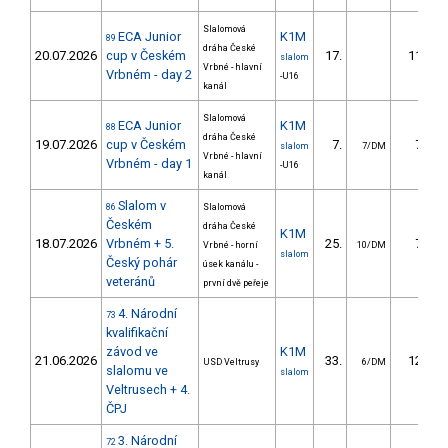
Slalomová
ECA Junior
K1M
89
dráha České
20.07.2026
cup v Českém
17.
11.23
slalom
Vrbné - hlavní
Vrbném - day 2
-U16
kanál
Slalomová
ECA Junior
K1M
88
dráha České
19.07.2026
cup v Českém
7.
7.92
slalom
7/DM
Vrbné - hlavní
Vrbném - day 1
-U16
kanál
Slalom v
86
Slalomová
Českém
dráha České
K1M
18.07.2026
Vrbném + 5.
25.
7.63
Vrbné - horní
10/DM
slalom
Český pohár
úsek kanálu -
veteránů
první dvě peřeje
4. Národní
73
kvalifikační
závod ve
K1M
21.06.2026
33.
12.65
USD Veltrusy
6/DM
slalomu ve
slalom
Veltrusech + 4.
ČPJ
3. Národní
72