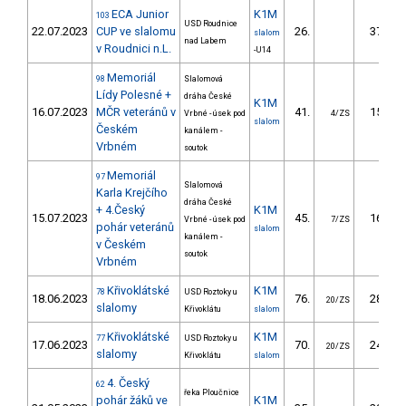
ECA Junior
K1M
103
USD Roudnice
22.07.2023
CUP ve slalomu
26.
37.91
slalom
nad Labem
v Roudnici n.L.
-U14
Memoriál
98
Slalomová
Lídy Polesné +
dráha České
K1M
16.07.2023
MČR veteránů v
41.
15.34
Vrbné - úsek pod
4/ZS
slalom
Českém
kanálem -
Vrbném
soutok
Memoriál
97
Slalomová
Karla Krejčího
dráha České
+ 4.Český
K1M
15.07.2023
45.
16.73
Vrbné - úsek pod
7/ZS
pohár veteránů
slalom
kanálem -
v Českém
soutok
Vrbném
Křivoklátské
K1M
78
USD Roztoky u
18.06.2023
76.
28.72
20/ZS
slalomy
Křivoklátu
slalom
Křivoklátské
K1M
77
USD Roztoky u
17.06.2023
70.
24.87
20/ZS
slalomy
Křivoklátu
slalom
4. Český
62
řeka Ploučnice
pohár žáků ve
K1M