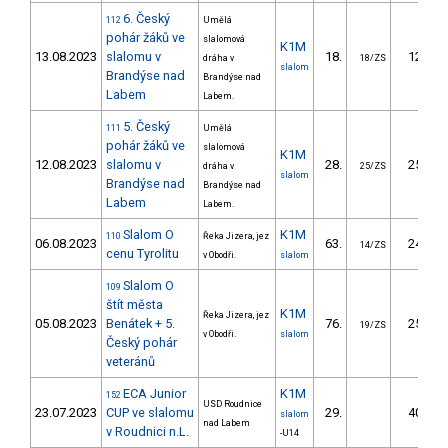
6. Český
112
Umělá
pohár žáků ve
slalomová
K1M
13.08.2023
slalomu v
18.
12.56
dráha v
18/ZS
slalom
Brandýse nad
Brandýse nad
Labem
Labem.
5. Český
111
Umělá
pohár žáků ve
slalomová
K1M
12.08.2023
slalomu v
28.
25.27
dráha v
25/ZS
slalom
Brandýse nad
Brandýse nad
Labem
Labem.
Slalom O
K1M
110
Řeka Jizera, jez
06.08.2023
63.
24.00
14/ZS
cenu Tyrolitu
v Obodři.
slalom
Slalom O
109
štít města
K1M
Řeka Jizera, jez
05.08.2023
Benátek + 5.
76.
25.91
19/ZS
v Obodři.
slalom
Český pohár
veteránů
ECA Junior
K1M
152
USD Roudnice
23.07.2023
CUP ve slalomu
29.
40.13
slalom
nad Labem
v Roudnici n.L.
-U14