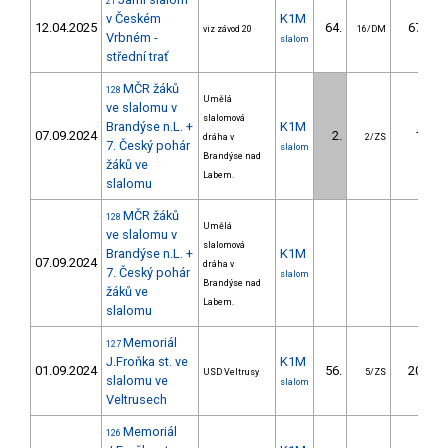
21
v Českém
K1M
12.04.2025
64.
67.38
viz závod 20
16/DM
Vrbném -
slalom
střední trať
MČR žáků
128
Umělá
ve slalomu v
slalomová
Brandýse n.L. +
K1M
07.09.2024
2.
1.05
dráha v
2/ZS
7. Český pohár
slalom
Brandýse nad
žáků ve
Labem.
slalomu
MČR žáků
128
Umělá
ve slalomu v
slalomová
Brandýse n.L. +
K1M
07.09.2024
dráha v
7. Český pohár
slalom
Brandýse nad
žáků ve
Labem.
slalomu
Memoriál
127
J.Froňka st. ve
K1M
01.09.2024
56.
20.72
USD Veltrusy
5/ZS
slalomu ve
slalom
Veltrusech
Memoriál
126