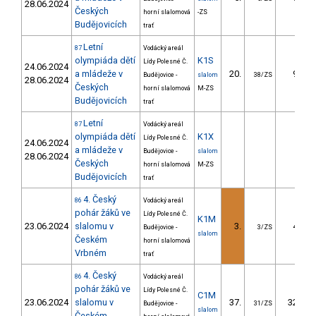
28.06.2024
Českých
horní slalomová
-ZS
Budějovicích
trať
Letní
87
Vodácký areál
olympiáda dětí
K1S
Lídy Polesné Č.
24.06.2024
a mládeže v
20.
9.92
Budějovice -
slalom
38/ZS
28.06.2024
Českých
horní slalomová
M-ZS
Budějovicích
trať
Letní
87
Vodácký areál
olympiáda dětí
K1X
Lídy Polesné Č.
24.06.2024
a mládeže v
Budějovice -
slalom
28.06.2024
Českých
horní slalomová
M-ZS
Budějovicích
trať
4. Český
86
Vodácký areál
pohár žáků ve
Lídy Polesné Č.
K1M
23.06.2024
slalomu v
3.
4.07
Budějovice -
3/ZS
slalom
Českém
horní slalomová
Vrbném
trať
4. Český
86
Vodácký areál
pohár žáků ve
Lídy Polesné Č.
C1M
23.06.2024
slalomu v
37.
32.73
Budějovice -
31/ZS
slalom
Českém