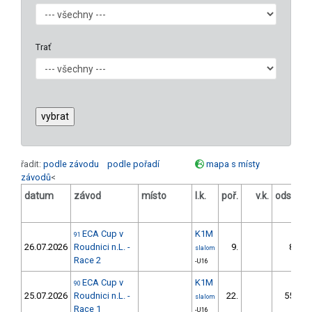
Trať
řadit:
podle závodu
podle pořadí
mapa s místy
závodů
<
datum
závod
místo
l.k.
poř.
v.k.
odstup
[s]
ECA Cup v
K1M
91
26.07.2026
Roudnici n.L. -
9.
8.62
slalom
Race 2
-U16
ECA Cup v
K1M
90
25.07.2026
Roudnici n.L. -
22.
55.24
slalom
Race 1
-U16