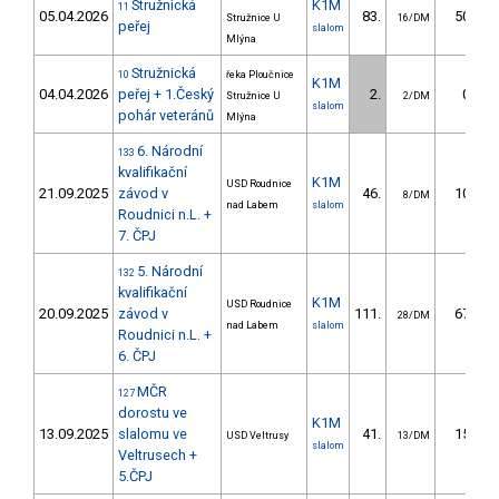
Stružnická
K1M
11
05.04.2026
83.
50.30
Stružnice U
16/DM
peřej
slalom
Mlýna
Stružnická
10
řeka Ploučnice
K1M
04.04.2026
peřej + 1.Český
2.
0.30
Stružnice U
2/DM
slalom
pohár veteránů
Mlýna
6. Národní
133
kvalifikační
K1M
USD Roudnice
21.09.2025
závod v
46.
10.54
8/DM
nad Labem
slalom
Roudnici n.L. +
7. ČPJ
5. Národní
132
kvalifikační
K1M
USD Roudnice
20.09.2025
závod v
111.
67.73
28/DM
nad Labem
slalom
Roudnici n.L. +
6. ČPJ
MČR
127
dorostu ve
K1M
13.09.2025
slalomu ve
41.
15.43
USD Veltrusy
13/DM
slalom
Veltrusech +
5.ČPJ