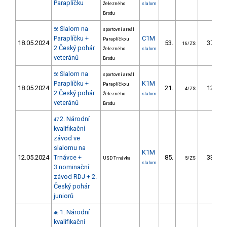
Paraplíčku
Železného
slalom
Brodu
Slalom na
56
sportovní areál
Paraplíčku +
C1M
Paraplíčko u
18.05.2024
53.
37.90
16/ZS
2.Český pohár
Železného
slalom
veteránů
Brodu
Slalom na
56
sportovní areál
Paraplíčku +
K1M
Paraplíčko u
18.05.2024
21.
12.40
4/ZS
2.Český pohár
Železného
slalom
veteránů
Brodu
2. Národní
47
kvalifikační
závod ve
slalomu na
K1M
12.05.2024
Trnávce +
85.
33.10
USD Trnávka
5/ZS
slalom
3.nominační
závod RDJ + 2.
Český pohár
juniorů
1. Národní
46
kvalifikační