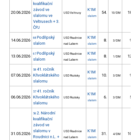
kvalifikační
závod ve
K1M
20.06.2026
54.
18.14
USD Veltrusy
10/DM
slalomu ve
slalom
Veltrusech + 3.
ČPJ
Podřipský
K1M
68
USD Roudnice
14.06.2026
8.
9.56
3/DM
slalom
nad Labem
slalom
Podřipský
K1M
67
USD Roudnice
13.06.2026
8.
12.05
1/DM
slalom
nad Labem
slalom
41. ročník
58
K1M
07.06.2026
Křivoklátského
10.
9.49
USD Roztoky
3/DM
slalom
slalomu
41. ročník
57
K1M
06.06.2026
Křivoklátského
6.
5.74
USD Roztoky
3/DM
slalom
slalomu
2. Národní
56
kvalifikační
závod ve
slalomu v
K1M
USD Roudnice
31.05.2026
31.
10.40
4/DM
Roudnici n.L. +
nad Labem
slalom