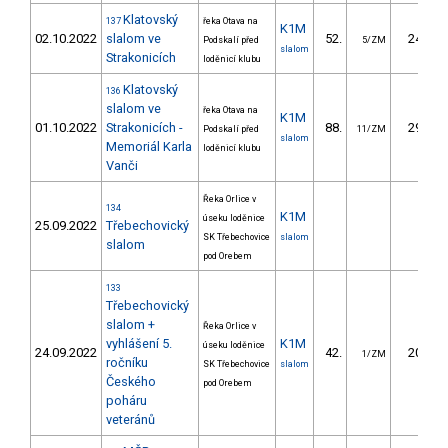
Klatovský
137
řeka Otava na
K1M
02.10.2022
slalom ve
52.
24.84
Podskalí před
5/ZM
slalom
Strakonicích
loděnicí klubu
Klatovský
136
slalom ve
řeka Otava na
K1M
01.10.2022
Strakonicích -
88.
29.68
Podskalí před
11/ZM
slalom
Memoriál Karla
loděnicí klubu
Vanči
Řeka Orlice v
134
K1M
úseku loděnice
25.09.2022
Třebechovický
SK Třebechovice
slalom
slalom
pod Orebem
133
Třebechovický
slalom +
Řeka Orlice v
vyhlášení 5.
K1M
úseku loděnice
24.09.2022
42.
20.32
1/ZM
ročníku
SK Třebechovice
slalom
Českého
pod Orebem
poháru
veteránů