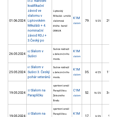
3. Národní
65
kvalifikační
závod ve
Liptovský
slalomu v
Mikuláš - umělá
K1M
01.06.2024
Liptovském
79.
29.36
slalomová
5/ZS
slalom
Mikuláši + 4.
dráha - kanál
nominační
ORAVA
závod RDJ +
3.Český po
Sušice nádraží
Slalom v
K1M
62
26.05.2024
u železničního
Sušici
slalom
mostu.
Slalom v
61
Sušice nádraží
K1M
25.05.2024
Sušici 3. Český
35.
11.01
u železničního
4/ZS
slalom
pohár veteránů
mostu.
sportovní areál
Slalom na
C1M
57
Paraplíčko u
19.05.2024
52.
34.60
16/ZS
Paraplíčku
Železného
slalom
Brodu
sportovní areál
Slalom na
K1M
57
Paraplíčko u
19.05.2024
17.
9.70
3/ZS