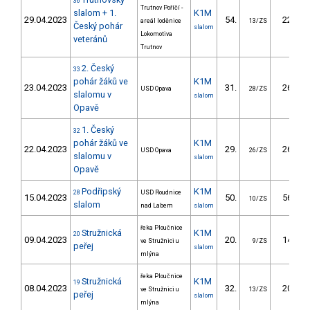
36
Trutnov Poříčí -
slalom + 1.
K1M
29.04.2023
54.
22.36
areál loděnice
13/ZS
Český pohár
slalom
Lokomotiva
veteránů
Trutnov
2. Český
33
pohár žáků ve
K1M
23.04.2023
31.
26.94
USD Opava
28/ZS
slalomu v
slalom
Opavě
1. Český
32
pohár žáků ve
K1M
22.04.2023
29.
26.66
USD Opava
26/ZS
slalomu v
slalom
Opavě
Podřipský
K1M
28
USD Roudnice
15.04.2023
50.
56.95
10/ZS
slalom
nad Labem
slalom
řeka Ploučnice
Stružnická
K1M
20
09.04.2023
20.
14.60
ve Stružnici u
9/ZS
peřej
slalom
mlýna
řeka Ploučnice
Stružnická
K1M
19
08.04.2023
32.
20.20
ve Stružnici u
13/ZS
peřej
slalom
mlýna