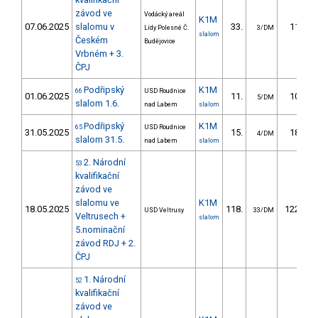
závod ve
Vodácký areál
K1M
07.06.2025
slalomu v
33.
11.07
Lídy Polesné Č.
3/DM
slalom
Českém
Budějovice
Vrbném + 3.
ČPJ
Podřipský
K1M
66
USD Roudnice
01.06.2025
11.
10.25
5/DM
slalom 1.6.
nad Labem
slalom
Podřipský
K1M
65
USD Roudnice
31.05.2025
15.
18.10
4/DM
slalom 31.5.
nad Labem
slalom
2. Národní
53
kvalifikační
závod ve
slalomu ve
K1M
18.05.2025
118.
122.91
USD Veltrusy
33/DM
Veltrusech +
slalom
5.nominační
závod RDJ + 2.
ČPJ
1. Národní
52
kvalifikační
závod ve