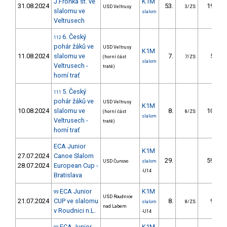
J.Froňka st. ve
K1M
31.08.2024
53.
19.36
USD Veltrusy
3/ZS
slalomu ve
slalom
Veltrusech
6. Český
112
pohár žáků ve
USD Veltrusy
K1M
11.08.2024
slalomu ve
7.
5.38
(horní část
7/ZS
slalom
Veltrusech -
tratě)
horní trať
5. Český
111
pohár žáků ve
USD Veltrusy
K1M
10.08.2024
slalomu ve
8.
10.28
(horní část
8/ZS
slalom
Veltrusech -
tratě)
horní trať
ECA Junior
K1M
27.07.2024
Canoe Slalom
29.
59.70
USD Čunovo
slalom
28.07.2024
European Cup -
-U14
Bratislava
ECA Junior
K1M
99
USD Roudnice
21.07.2024
CUP ve slalomu
8.
9.90
slalom
8/ZS
nad Labem
v Roudnici n.L.
-U14
ECA Junior
K1M