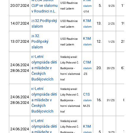
98
USD Roudnice
20.07.2024
CUP ve slalomu
5.
11.76
slalom
5/ZS
nad Labem
v Roudnici n.L.
-U14
32.Podřipský
K1M
25
USD Roudnice
14.07.2024
13.
19.79
2/ZS
slalom
nad Labem
slalom
32.
26
K1M
USD Roudnice
13.07.2024
Podřipský
12.
25.37
1/ZS
nad Labem
slalom
slalom
Letní
87
Vodácký areál
olympiáda dětí
C1M
Lídy Polesné Č.
24.06.2024
a mládeže v
20.
67.50
Budějovice -
slalom
20/ZS
28.06.2024
Českých
horní slalomová
-ZS
Budějovicích
trať
Letní
87
Vodácký areál
olympiáda dětí
C1S
Lídy Polesné Č.
24.06.2024
a mládeže v
16.
8.32
Budějovice -
slalom
31/ZS
28.06.2024
Českých
horní slalomová
M-ZS
Budějovicích
trať
Letní
87
Vodácký areál
olympiáda dětí
K1M
Lídy Polesné Č.
24.06.2024
a mládeže v
5.
7.49
Budějovice -
slalom
5/ZS