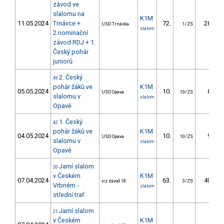
závod ve
slalomu na
K1M
11.05.2024
Trnávce +
72.
28.63
USD Trnávka
1/ZS
slalom
2.nominační
závod RDJ + 1.
Český pohár
juniorů
2. Český
43
pohár žáků ve
K1M
05.05.2024
10.
8.09
USD Opava
10/ZS
slalomu v
slalom
Opavě
1. Český
42
pohár žáků ve
K1M
04.05.2024
10.
9.62
USD Opava
10/ZS
slalomu v
slalom
Opavě
Jarní slalom
20
v Českém
K1M
07.04.2024
63.
40.55
viz závod 18
3/ZS
Vrbném -
slalom
střední trať
Jarní slalom
21
v Českém
K1M