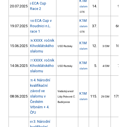
K1M
ECA Cup
0
20.07.2025
14.
9.47
slalom
Race 2
-U16
ECA Cup v
K1M
100
19.07.2025
Roudnici n.L.
37.
66.54
slalom
race 1
-U16
XXXX. ročník
78
K1M
15.06.2025
Křivoklátského
12.
10.53
USD Roztoky
3/DM
slalom
slalomu
XXXX. ročník
77
K1M
14.06.2025
Křivoklátského
5.
7.52
USD Roztoky
4/DM
slalom
slalomu
4. Národní
70
kvalifikační
závod ve
Vodácký areál
K1M
08.06.2025
slalomu v
115.
175.04
Lídy Polesné Č.
29/DM
slalom
Českém
Budějovice
Vrbném + 4.
ČPJ
3. Národní
69
kvalifikační