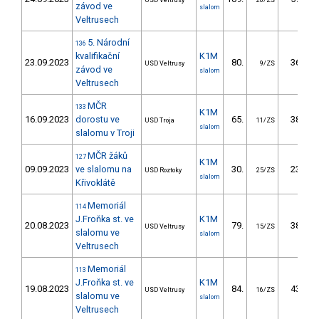
USD Veltrusy
20/ZS
závod ve
slalom
Veltrusech
5. Národní
136
kvalifikační
K1M
23.09.2023
80.
36.44
USD Veltrusy
9/ZS
závod ve
slalom
Veltrusech
MČR
133
K1M
16.09.2023
dorostu ve
65.
38.34
USD Troja
11/ZS
slalom
slalomu v Troji
MČR žáků
127
K1M
09.09.2023
ve slalomu na
30.
23.56
USD Roztoky
25/ZS
slalom
Křivoklátě
Memoriál
114
J.Froňka st. ve
K1M
20.08.2023
79.
38.38
USD Veltrusy
15/ZS
slalomu ve
slalom
Veltrusech
Memoriál
113
J.Froňka st. ve
K1M
19.08.2023
84.
43.17
USD Veltrusy
16/ZS
slalomu ve
slalom
Veltrusech