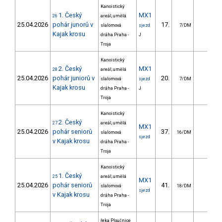
Kanoistický
1. Český
MX1
26
areál, umělá
25.04.2026
pohár junorů v
17.
slalomová
sjezd
7/DM
Kajak krosu
dráha Praha -
J
Troja
Kanoistický
2. Český
MX1
28
areál, umělá
25.04.2026
pohár juniorů v
20.
slalomová
sjezd
7/DM
Kajak krosu
dráha Praha -
J
Troja
Kanoistický
2. Český
27
areál, umělá
MX1
25.04.2026
pohár seniorů
37.
slalomová
16/DM
sjezd
v Kajak krosu
dráha Praha -
Troja
Kanoistický
1. Český
25
areál, umělá
MX1
25.04.2026
pohár seniorů
41.
slalomová
18/DM
sjezd
v Kajak krosu
dráha Praha -
Troja
řeka Ploučnice