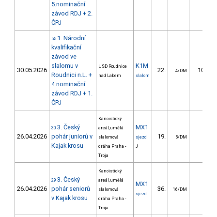
5.nominační
závod RDJ + 2.
ČPJ
1. Národní
55
kvalifikační
závod ve
slalomu v
K1M
USD Roudnice
30.05.2026
22.
10.15
4/DM
Roudnici n.L. +
nad Labem
slalom
4.nominační
závod RDJ + 1.
ČPJ
Kanoistický
3. Český
MX1
30
areál, umělá
26.04.2026
pohár juniorů v
19.
slalomová
sjezd
5/DM
Kajak krosu
dráha Praha -
J
Troja
Kanoistický
3. Český
29
areál, umělá
MX1
26.04.2026
pohár seniorů
36.
slalomová
16/DM
sjezd
v Kajak krosu
dráha Praha -
Troja