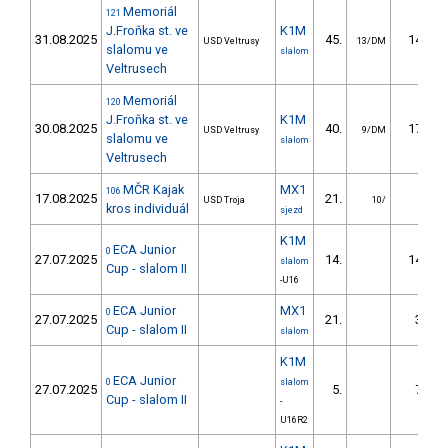
Memoriál
121
J.Froňka st. ve
K1M
31.08.2025
45.
14.79
USD Veltrusy
13/DM
slalomu ve
slalom
Veltrusech
Memoriál
120
J.Froňka st. ve
K1M
30.08.2025
40.
17.25
USD Veltrusy
9/DM
slalomu ve
slalom
Veltrusech
MČR Kajak
MX1
106
17.08.2025
21.
USD Troja
10/
kros individuál
sjezd
K1M
ECA Junior
0
27.07.2025
14.
14.35
slalom
Cup - slalom II
-U16
ECA Junior
MX1
0
27.07.2025
21.
3.44
Cup - slalom II
slalom
K1M
ECA Junior
0
slalom
27.07.2025
5.
7.17
Cup - slalom II
-
U16R2