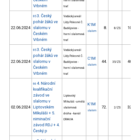
horní slalomová
Vrbném
trať
3. Český
85
Vodácký areál
pohár žáků ve
Lídy Polesné Č.
K1M
22.06.2024
slalomu v
8.
10.53
Budějovice -
8/ZS
slalom
Českém
horní slalomová
Vrbném
trať
3. Český
85
Vodácký areál
pohár žáků ve
Lídy Polesné Č.
C1M
22.06.2024
slalomu v
44.
46.90
Budějovice -
35/ZS
slalom
Českém
horní slalomová
Vrbném
trať
4. Národní
66
kvalifikační
závod ve
Liptovský
slalomu v
Mikuláš - umělá
K1M
02.06.2024
Liptovském
72.
32.23
slalomová
2/ZS
slalom
Mikuláši + 5.
dráha - kanál
niminační
ORAVA
závod RDJ + 4.
Český p