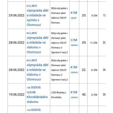
Letní
85
Mlýnský potok v
olympiáda dětí
K1M
Olomouci před
29.06.2022
a mládeže ve
20.
13.22
5/ZM
loděnicí SKUP
sjezd
sprintu v
Olomouc
Olomouci
Letní
84
Mlýnský potok v
olympiáda dětí
Olomouci před
C1M
28.06.2022
a mládeže ve
29.
33.35
loděnicí SKUP
11/ZM
slalom
slalomu v
Olomouc, U
Olomouci
Sportovní haly 2
Letní
84
Mlýnský potok v
olympiáda dětí
Olomouci před
K1M
28.06.2022
a mládeže ve
22.
30.04
loděnicí SKUP
6/ZM
slalom
slalomu v
Olomouc, U
Olomouci
Sportovní haly 2
XXXVII.
146
ročník
K1M
USD Roztoky u
19.06.2022
43.
30.36
2/ZM
Křivoklátského
Křivoklátu
slalom
slalomu
XXXVII.
145