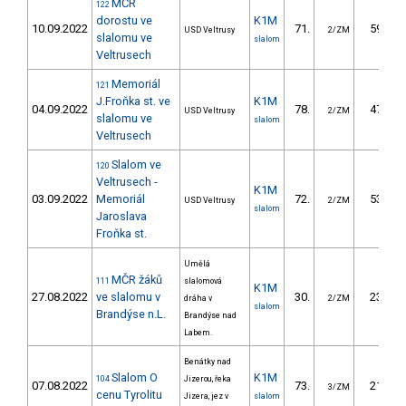
MČR
122
dorostu ve
K1M
10.09.2022
71.
59.65
USD Veltrusy
2/ZM
slalomu ve
slalom
Veltrusech
Memoriál
121
J.Froňka st. ve
K1M
04.09.2022
78.
47.11
USD Veltrusy
2/ZM
slalomu ve
slalom
Veltrusech
Slalom ve
120
Veltrusech -
K1M
03.09.2022
Memoriál
72.
53.80
USD Veltrusy
2/ZM
slalom
Jaroslava
Froňka st.
Umělá
MČR žáků
111
slalomová
K1M
27.08.2022
ve slalomu v
30.
23.29
dráha v
2/ZM
slalom
Brandýse n.L.
Brandýse nad
Labem.
Benátky nad
Slalom O
K1M
104
Jizerou, řeka
07.08.2022
73.
21.91
3/ZM
cenu Tyrolitu
Jizera, jez v
slalom