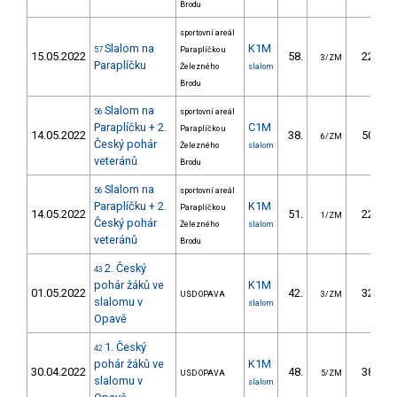
Brodu
sportovní areál
Slalom na
K1M
57
Paraplíčko u
15.05.2022
58.
22.50
3/ZM
Paraplíčku
Železného
slalom
Brodu
Slalom na
56
sportovní areál
Paraplíčku + 2.
C1M
Paraplíčko u
14.05.2022
38.
50.70
6/ZM
Český pohár
Železného
slalom
veteránů
Brodu
Slalom na
56
sportovní areál
Paraplíčku + 2.
K1M
Paraplíčko u
14.05.2022
51.
22.90
1/ZM
Český pohár
Železného
slalom
veteránů
Brodu
2. Český
43
pohár žáků ve
K1M
01.05.2022
42.
32.09
USD OPAVA
3/ZM
slalomu v
slalom
Opavě
1. Český
42
pohár žáků ve
K1M
30.04.2022
48.
38.93
USD OPAVA
5/ZM
slalomu v
slalom