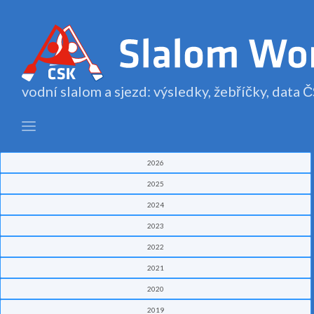
vodní slalom a sjezd: výsledky, žebříčky, data
2026
2025
2024
2023
2022
2021
2020
2019