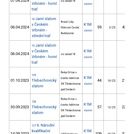
07.04.2024
viz závod 18
Vrbném - horní
slalom
trať
Jarní slalom
18
Areál Lídy
v Českém
K1M
06.04.2024
59.
43.45
Polesné České
3/ZS
Vrbném -
slalom
Budějovice
střední trať
Jarní slalom
19
v Českém
K1M
06.04.2024
viz závod 18
Vrbném - horní
slalom
trať
Řeka Orlice v
139
K1M
úseku loděnice
01.10.2023
Třebechovický
44.
21.00
10/ZS
SK Třebechovice
slalom
slalom
pod Orebem
Řeka Orlice v
138
K1M
úseku loděnice
30.09.2023
Třebechovický
57.
22.10
12/ZS
SK Třebechovice
slalom
slalom
pod Orebem
6. Národní
137
kvalifikační
K1M
24.09.2023
109.
57.05