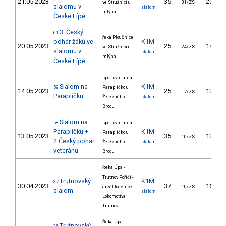
21.05.2023
35.
20.42
ve Stružnici u
31/ZS
slalomu v
slalom
mlýna
České Lípě
3. Český
61
řeka Ploučnice
pohár žáků ve
K1M
20.05.2023
25.
14.16
ve Stružnici u
24/ZS
slalomu v
slalom
mlýna
České Lípě
sportovní areál
Slalom na
K1M
59
Paraplíčko u
14.05.2023
25.
12.20
7/ZS
Paraplíčku
Železného
slalom
Brodu
Slalom na
58
sportovní areál
Paraplíčku +
K1M
Paraplíčko u
13.05.2023
35.
12.90
10/ZS
2.Český pohár
Železného
slalom
veteránů
Brodu
Řeka Úpa -
Trutnov Poříčí -
Trutnovský
K1M
37
30.04.2023
37.
16.96
areál loděnice
10/ZS
slalom
slalom
Lokomotiva
Trutnov
Řeka Úpa -
Trutnovský