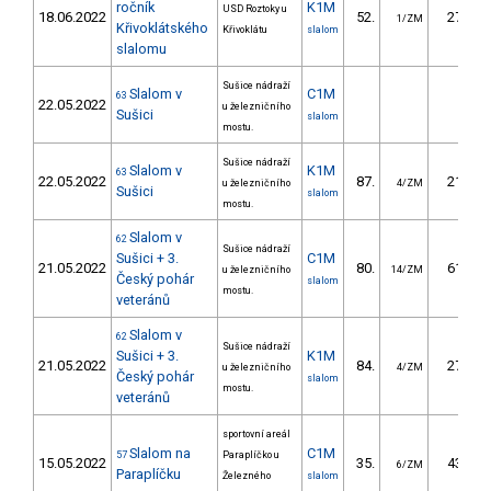
ročník
K1M
USD Roztoky u
18.06.2022
52.
27.87
1/ZM
Křivoklátského
Křivoklátu
slalom
slalomu
Sušice nádraží
Slalom v
C1M
63
22.05.2022
u železničního
Sušici
slalom
mostu.
Sušice nádraží
Slalom v
K1M
63
22.05.2022
87.
21.78
u železničního
4/ZM
Sušici
slalom
mostu.
Slalom v
62
Sušice nádraží
Sušici + 3.
C1M
21.05.2022
80.
61.82
u železničního
14/ZM
Český pohár
slalom
mostu.
veteránů
Slalom v
62
Sušice nádraží
Sušici + 3.
K1M
21.05.2022
84.
27.95
u železničního
4/ZM
Český pohár
slalom
mostu.
veteránů
sportovní areál
Slalom na
C1M
57
Paraplíčko u
15.05.2022
35.
43.90
6/ZM
Paraplíčku
Železného
slalom