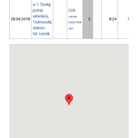
1. Český
36
pohár
C2X
veteránů,
slalom
28.04.2018
2.
8.24
5,9
Trutnovský
CHOUTKA
slalom -
Jan
54. ročník