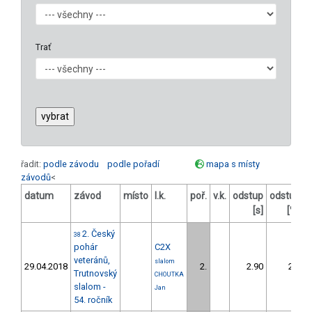
Trať
řadit:
podle závodu
podle pořadí
mapa s místy
závodů
<
datum
závod
místo
l.k.
poř.
v.k.
odstup
odstup
b
[s]
[%]
2. Český
38
pohár
C2X
veteránů,
slalom
29.04.2018
2.
2.90
2,0
Trutnovský
CHOUTKA
slalom -
Jan
54. ročník