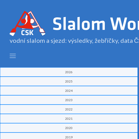
vodní slalom a sjezd: výsledky, žebříčky, data
2026
2025
2024
2023
2022
2021
2020
2019