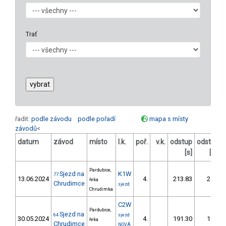
Trať
řadit:
podle závodu
podle pořadí
mapa s místy
závodů
<
datum
závod
místo
l.k.
poř.
v.k.
odstup
odstup
[s]
[%]
Pardubice,
Sjezd na
K1W
77
13.06.2024
4.
213.83
21,7
řeka
Chrudimce
sjezd
Chrudimka
C2W
Pardubice,
Sjezd na
64
sjezd
30.05.2024
4.
191.30
15,9
řeka
Chrudimce
NOVÁ