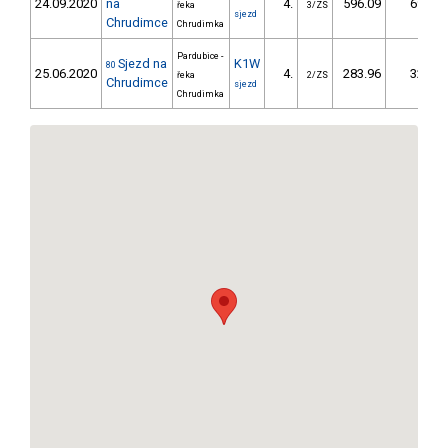
24.09.2020
na
4.
596.09
69,4
řeka
3/ZS
sjezd
Chrudimce
Chrudimka
Pardubice -
Sjezd na
K1W
80
25.06.2020
4.
283.96
32,6
řeka
2/ZS
Chrudimce
sjezd
Chrudimka