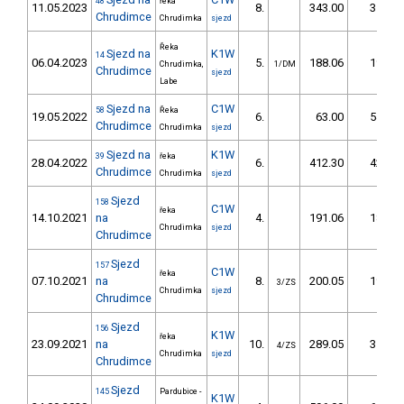
48
řeka
11.05.2023
8.
343.00
35,3
Chrudimce
Chrudimka
sjezd
Řeka
Sjezd na
K1W
14
06.04.2023
5.
188.06
19,0
Chrudimka,
1/DM
Chrudimce
sjezd
Labe
Sjezd na
C1W
58
Řeka
19.05.2022
6.
63.00
54,3
Chrudimce
Chrudimka
sjezd
Sjezd na
K1W
39
řeka
28.04.2022
6.
412.30
42,8
Chrudimce
Chrudimka
sjezd
Sjezd
158
C1W
řeka
14.10.2021
na
4.
191.06
18,5
Chrudimka
sjezd
Chrudimce
Sjezd
157
C1W
řeka
07.10.2021
na
8.
200.05
19,4
3/ZS
Chrudimka
sjezd
Chrudimce
Sjezd
156
K1W
řeka
23.09.2021
na
10.
289.05
31,2
4/ZS
Chrudimka
sjezd
Chrudimce
Sjezd
145
Pardubice -
K1W