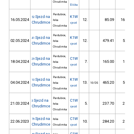
Chrudimka
Eliška
Pardubice,
Sjezd na
K1W
52
16.05.2024
12.
85.09
166,8
řeka
Chrudimce
sjezd
Chrudimka
Pardubice,
Sjezd na
K1W
41
02.05.2024
12.
479.41
52,6
řeka
Chrudimce
sjezd
Chrudimka
Pardubice,
Sjezd na
C1W
29
18.04.2024
7.
165.00
15,3
řeka
Chrudimce
sjezd
Chrudimka
Pardubice,
Sjezd na
K1W
10
04.04.2024
13.
465.20
50,1
řeka
10/DS
Chrudimce
sjezd
Chrudimka
Pardubice,
Sjezd na
C1W
3
21.03.2024
5.
237.70
24,3
řeka
Chrudimce
sjezd
Chrudimka
Sjezd na
C1W
79
řeka
22.06.2023
10.
284.20
26,1
Chrudimce
Chrudimka
sjezd
Sjezd na
C1W