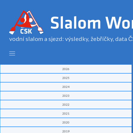
vodní slalom a sjezd: výsledky, žebříčky, data
2026
2025
2024
2023
2022
2021
2020
2019