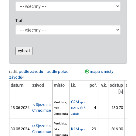
Trať
řadit:
podle závodu
podle pořadí
mapa s místy
závodů
<
datum
závod
místo
l.k.
poř.
v.k.
odstup
odst
[s]
[
C2M
Pardubice,
sjezd
Sjezd na
77
13.06.2024
4.
130.70
12
řeka
HALBRŠTÁT
Chrudimce
Chrudimka
Jakub
Pardubice,
Sjezd na
64
30.05.2024
K1M
29.
816.90
108
řeka
sjezd
Chrudimce
Chrudimka