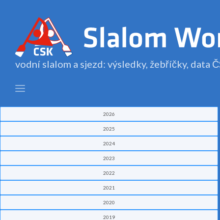
vodní slalom a sjezd: výsledky, žebříčky, data
2026
2025
2024
2023
2022
2021
2020
2019