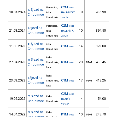
C2M
Pardubice,
sjezd
Sjezd na
29
18.04.2024
8.
436.90
52
řeka
HALBRŠTÁT
Chrudimce
Chrudimka
Jakub
C2M
Pardubice,
sjezd
Sjezd na
3
21.03.2024
10.
394.50
46
řeka
HALBRŠTÁT
Chrudimce
Chrudimka
Jakub
Sjezd na
48
řeka
11.05.2023
C1M
14.
373.88
42
sjezd
Chrudimce
Chrudimka
Řeka
Sjezd na
35
27.04.2023
K1M
20.
436.45
54
Chrudimka,
sjezd
7/DM
Chrudimce
Labe
Řeka
Sjezd na
3
23.03.2023
C1M
17.
418.26
50
Chrudimka,
sjezd
6/DM
Chrudimce
Labe
C2M
sjezd
Sjezd na
58
Řeka
19.05.2022
4.
54.00
53
HLADÍK
Chrudimce
Chrudimka
Vojtěch
Sjezd na
29
Řeka
14.04.2022
K1M
10.
248.70
31
sjezd
3/DM
Chrudimce