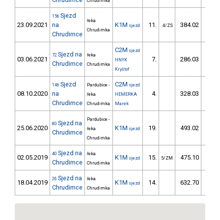
Chrudimka
Sjezd
156
řeka
23.09.2021
na
K1M
11.
384.02
51
sjezd
4/ZS
Chrudimka
Chrudimce
C2M
sjezd
Sjezd na
72
řeka
03.06.2021
7.
286.03
31
HNYK
Chrudimce
Chrudimka
Kryštof
Sjezd
C2M
146
Pardubice -
sjezd
08.10.2020
na
4.
328.03
36
řeka
HEMERKA
Chrudimce
Chrudimka
Marek
Pardubice -
Sjezd na
80
25.06.2020
K1M
19.
493.02
58
řeka
sjezd
Chrudimce
Chrudimka
Sjezd na
40
řeka
02.05.2019
K1M
15.
475.10
60
sjezd
5/ZM
Chrudimce
Chrudimka
Sjezd na
26
řeka
18.04.2019
K1M
14.
632.70
72
sjezd
Chrudimce
Chrudimka