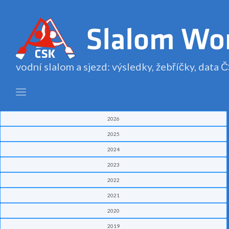
vodní slalom a sjezd: výsledky, žebříčky, data
2026
2025
2024
2023
2022
2021
2020
2019