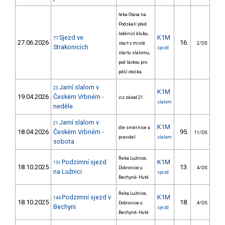
řeka Otava na
Podskalí před
loděnicí klubu;
Sjezd ve
K1M
77
27.06.2026
16.
148
start v místě
2/DS
Strakonicích
sjezd
startu slalomu,
pod lávkou pro
pěší otočka
Jarní slalom v
23
K1M
19.04.2026
Českém Vrbném -
viz závod 21
slalom
neděle
Jarní slalom v
21
K1M
dle směrnice a
18.04.2026
Českém Vrbném -
95.
28
11/DS
pravidel
slalom
sobota
Řeka Lužnice,
Podzimní sjezd
K1M
151
18.10.2025
13.
379
Dobronice u
4/DS
na Lužnici
sjezd
Bechyně- Hutě
Řeka Lužnice,
Podzimní sjezd v
K1M
144
18.10.2025
18.
341
Dobronice u
4/DS
Bechyni
sjezd
Bechyně- Hutě