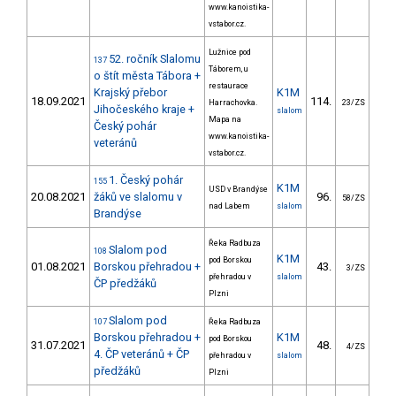
www.kanoistika-
vstabor.cz.
Lužnice pod
52. ročník Slalomu
137
Táborem, u
o štít města Tábora +
restaurace
Krajský přebor
K1M
18.09.2021
114.
47
Harrachovka.
23/ZS
Jihočeského kraje +
slalom
Mapa na
Český pohár
www.kanoistika-
veteránů
vstabor.cz.
1. Český pohár
155
K1M
USD v Brandýse
20.08.2021
žáků ve slalomu v
96.
239
58/ZS
nad Labem
slalom
Brandýse
Řeka Radbuza
Slalom pod
108
K1M
pod Borskou
01.08.2021
Borskou přehradou +
43.
40
3/ZS
přehradou v
slalom
ČP předžáků
Plzni
Slalom pod
107
Řeka Radbuza
Borskou přehradou +
K1M
pod Borskou
31.07.2021
48.
39
4/ZS
4. ČP veteránů + ČP
přehradou v
slalom
předžáků
Plzni