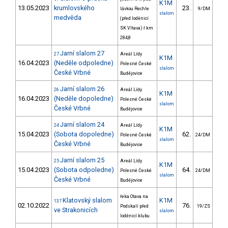
K1M
13.05.2023
krumlovského
23.
18
lávkou Rechle
9/DM
slalom
medvěda
(před loděnicí
SK Vltava) ř.km
284,8
Jarní slalom 27
27
Areál Lídy
K1M
16.04.2023
(Neděle odpoledne)
Polesné České
slalom
České Vrbné
Budějovice
Jarní slalom 26
26
Areál Lídy
K1M
16.04.2023
(Neděle dopoledne)
Polesné České
slalom
České Vrbné
Budějovice
Jarní slalom 24
24
Areál Lídy
K1M
15.04.2023
(Sobota dopoledne)
62.
213
Polesné České
24/DM
slalom
České Vrbné
Budějovice
Jarní slalom 25
25
Areál Lídy
K1M
15.04.2023
(Sobota odpoledne)
64.
306
Polesné České
24/DM
slalom
České Vrbné
Budějovice
řeka Otava na
Klatovský slalom
K1M
137
02.10.2022
76.
33
Podskalí před
19/ZS
ve Strakonicích
slalom
loděnicí klubu