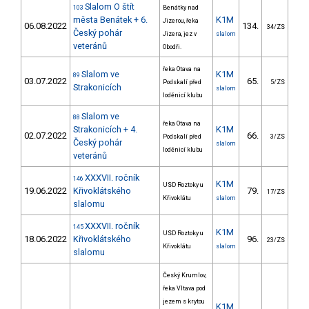
Slalom O štít
103
Benátky nad
města Benátek + 6.
K1M
Jizerou, řeka
06.08.2022
134.
1
34/ZS
Český pohár
Jizera, jez v
slalom
veteránů
Obodři.
řeka Otava na
Slalom ve
K1M
89
03.07.2022
65.
35
Podskalí před
5/ZS
Strakonicích
slalom
loděnicí klubu
Slalom ve
88
řeka Otava na
Strakonicích + 4.
K1M
02.07.2022
66.
29
Podskalí před
3/ZS
Český pohár
slalom
loděnicí klubu
veteránů
XXXVII. ročník
146
K1M
USD Roztoky u
19.06.2022
Křivoklátského
79.
49
17/ZS
Křivoklátu
slalom
slalomu
XXXVII. ročník
145
K1M
USD Roztoky u
18.06.2022
Křivoklátského
96.
112
23/ZS
Křivoklátu
slalom
slalomu
Český Krumlov,
řeka Vltava pod
jezem s krytou
K1M