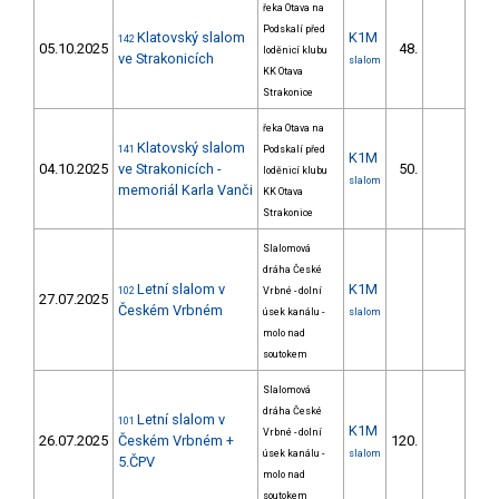
řeka Otava na
Podskalí před
Klatovský slalom
K1M
142
05.10.2025
48.
19
loděnicí klubu
ve Strakonicích
slalom
KK Otava
Strakonice
řeka Otava na
Klatovský slalom
141
Podskalí před
K1M
04.10.2025
ve Strakonicích -
50.
22
loděnicí klubu
slalom
memoriál Karla Vanči
KK Otava
Strakonice
Slalomová
dráha České
Letní slalom v
K1M
102
Vrbné - dolní
27.07.2025
Českém Vrbném
úsek kanálu -
slalom
molo nad
soutokem
Slalomová
dráha České
Letní slalom v
101
K1M
Vrbné - dolní
26.07.2025
Českém Vrbném +
120.
36
úsek kanálu -
slalom
5.ČPV
molo nad
soutokem