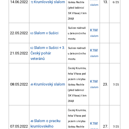
14.06.2022
Krumlovský slalom
13.
36
72
lávkou Rechle
6/ZS
slalom
(před loděnicí
SK Vltava) ř.km
284,8
Sušice nádraží
K1M
22.05.2022
Slalom v Sušici
63
u železničního
slalom
mostu.
Slalom v Sušici + 3.
62
Sušice nádraží
K1M
21.05.2022
Český pohár
u železničního
slalom
veteránů
mostu.
Český Krumlov,
řeka Vltava pod
jezem s krytou
K1M
08.05.2022
Krumlovský slalom
23.
43
49
lávkou Rechle
7/ZS
slalom
(před loděnicí
SK Vltava) ř.km
284,8
Český Krumlov,
řeka Vltava pod
Slalom o pracku
48
jezem s krytou
K1M
07.05.2022
krumlovského
27.
38
lávkou Rechle
7/ZS