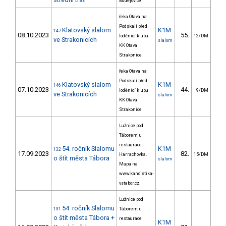
Budějovice
řeka Otava na
Podskalí před
Klatovský slalom
K1M
147
08.10.2023
55.
25
loděnicí klubu
12/DM
ve Strakonicích
slalom
KK Otava
Strakonice
řeka Otava na
Podskalí před
Klatovský slalom
K1M
146
07.10.2023
44.
18
loděnicí klubu
9/DM
ve Strakonicích
slalom
KK Otava
Strakonice
Lužnice pod
Táborem, u
restaurace
54. ročník Slalomu
K1M
132
17.09.2023
82.
24
Harrachovka.
15/DM
o štít města Tábora
slalom
Mapa na
www.kanoistika-
vstabor.cz.
Lužnice pod
54. ročník Slalomu
131
Táborem, u
o štít města Tábora +
restaurace
K1M