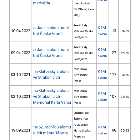
slalom
medvěda
(před loděnicí
SK Vltava) ř.km
284,8
Areál Lídy
Jarní slalom horní
K1M
28
10.04.2022
13.
12
Polesné České
9/ZS
trať České Vrbné
slalom
Budějovice
Areál Lídy
Jarní slalom horní
K1M
26
09.04.2022
27.
62
Polesné České
12/ZS
trať České Vrbné
slalom
Budějovice
řeka Otava
Klatovský slalom
K1M
145
03.10.2021
117.
37
Strakonice
33/ZS
ve Strakonicích
slalom
Poskalí
Klatovský slalom
144
řeka Otava
K1M
02.10.2021
ve Strakonicích -
107.
39
Strakonice
25/ZS
slalom
Memoriál Karla Vanči
Poskalí
Lužnice pod
Táborem, u
restaurace
52. ročník Slalomu
K1M
138
19.09.2021
98.
44
Harrachovka.
25/ZS
o štít města Tábora
slalom
Mapa na