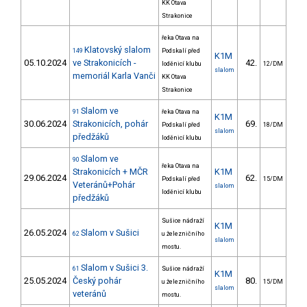
KK Otava
Strakonice
řeka Otava na
Klatovský slalom
149
Podskalí před
K1M
05.10.2024
ve Strakonicích -
42.
15
loděnicí klubu
12/DM
slalom
memoriál Karla Vanči
KK Otava
Strakonice
Slalom ve
91
řeka Otava na
K1M
30.06.2024
Strakonicích, pohár
69.
20
Podskalí před
18/DM
slalom
předžáků
loděnicí klubu
Slalom ve
90
řeka Otava na
Strakonicích + MČR
K1M
29.06.2024
62.
20
Podskalí před
15/DM
Veteránů+Pohár
slalom
loděnicí klubu
předžáků
Sušice nádraží
K1M
26.05.2024
Slalom v Sušici
62
u železničního
slalom
mostu.
Slalom v Sušici 3.
61
Sušice nádraží
K1M
25.05.2024
Český pohár
80.
18
u železničního
15/DM
slalom
veteránů
mostu.