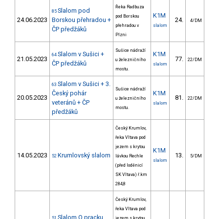
Řeka Radbuza
Slalom pod
85
K1M
pod Borskou
24.06.2023
Borskou přehradou +
24.
20
4/DM
přehradou v
slalom
ČP předžáků
Plzni
Sušice nádraží
Slalom v Sušici +
K1M
64
21.05.2023
77.
28
u železničního
22/DM
ČP předžáků
slalom
mostu.
Slalom v Sušici + 3.
63
Sušice nádraží
Český pohár
K1M
20.05.2023
81.
32
u železničního
22/DM
veteránů + ČP
slalom
mostu.
předžáků
Český Krumlov,
řeka Vltava pod
jezem s krytou
K1M
14.05.2023
Krumlovský slalom
13.
25
52
lávkou Rechle
5/DM
slalom
(před loděnicí
SK Vltava) ř.km
284,8
Český Krumlov,
řeka Vltava pod
Slalom O pracku
51
jezem s krytou