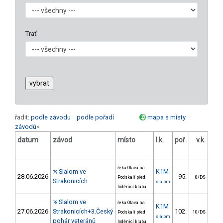
Trať
řadit:
podle závodu
podle pořadí
mapa s místy
závodů
<
datum
závod
místo
l.k.
poř.
v.k.
ods
řeka Otava na
Slalom ve
K1M
79
28.06.2026
95.
28
Podskalí před
8/DS
Strakonicích
slalom
loděnicí klubu
Slalom ve
78
řeka Otava na
K1M
27.06.2026
Strakonicích+3.Český
102.
30
Podskalí před
10/DS
slalom
pohár veteránů
loděnicí klubu