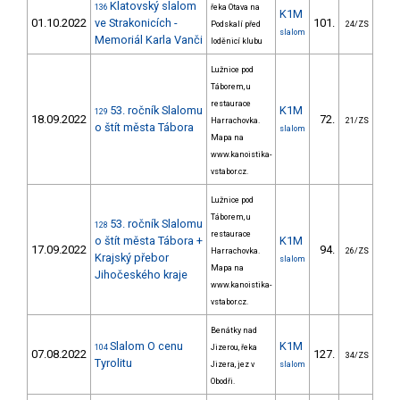
Klatovský slalom
136
řeka Otava na
K1M
01.10.2022
ve Strakonicích -
101.
35
Podskalí před
24/ZS
slalom
Memoriál Karla Vanči
loděnicí klubu
Lužnice pod
Táborem, u
restaurace
53. ročník Slalomu
K1M
129
18.09.2022
72.
34
Harrachovka.
21/ZS
o štít města Tábora
slalom
Mapa na
www.kanoistika-
vstabor.cz.
Lužnice pod
Táborem, u
53. ročník Slalomu
128
restaurace
o štít města Tábora +
K1M
17.09.2022
94.
62
Harrachovka.
26/ZS
Krajský přebor
slalom
Mapa na
Jihočeského kraje
www.kanoistika-
vstabor.cz.
Benátky nad
Slalom O cenu
K1M
104
Jizerou, řeka
07.08.2022
127.
37
34/ZS
Tyrolitu
Jizera, jez v
slalom
Obodři.