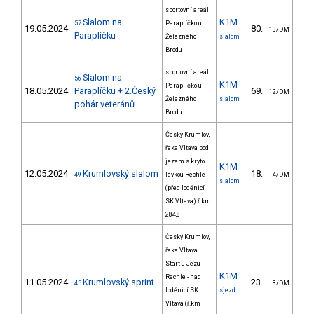
sportovní areál
Slalom na
K1M
57
Paraplíčko u
19.05.2024
80.
24
13/DM
Paraplíčku
Železného
slalom
Brodu
sportovní areál
Slalom na
56
K1M
Paraplíčko u
18.05.2024
Paraplíčku + 2.Český
69.
25
12/DM
Železného
slalom
pohár veteránů
Brodu
Český Krumlov,
řeka Vltava pod
jezem s krytou
K1M
12.05.2024
Krumlovský slalom
18.
24
49
lávkou Rechle
4/DM
slalom
(před loděnicí
SK Vltava) ř.km
284,8
Český Krumlov,
řeka Vltava.
Start u Jezu
K1M
Rechle - nad
11.05.2024
Krumlovský sprint
23.
23
45
3/DM
loděnicí SK
sjezd
Vltava (ř.km