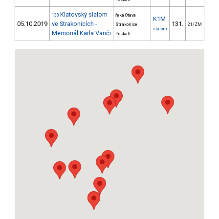
Klatovský slalom
138
řeka Otava
K1M
05.10.2019
ve Strakonicích -
131.
96
Strakonice
21/ZM
slalom
Memoriál Karla Vanči
Poskalí