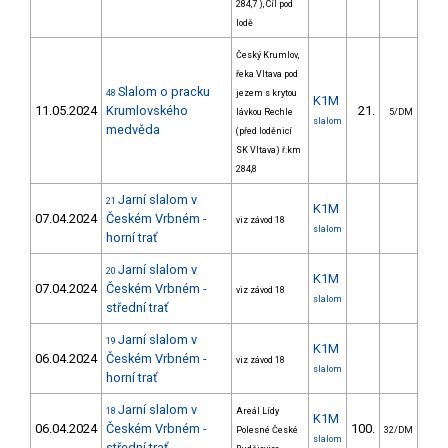
284,7 ), Cíl pod
lodě
Český Krumlov,
řeka Vltava pod
Slalom o pracku
48
jezem s krytou
K1M
11.05.2024
Krumlovského
21.
27
lávkou Rechle
5/DM
slalom
medvěda
(před loděnicí
SK Vltava) ř.km
284,8
Jarní slalom v
21
K1M
07.04.2024
Českém Vrbném -
viz závod 18
slalom
horní trať
Jarní slalom v
20
K1M
07.04.2024
Českém Vrbném -
viz závod 18
slalom
střední trať
Jarní slalom v
19
K1M
06.04.2024
Českém Vrbném -
viz závod 18
slalom
horní trať
Jarní slalom v
18
Areál Lídy
K1M
06.04.2024
Českém Vrbném -
100.
420
Polesné České
32/DM
slalom
střední trať