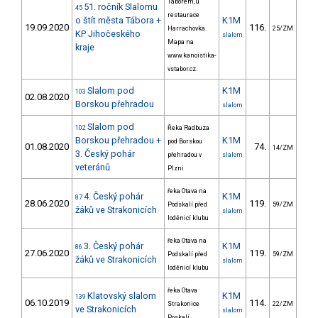
Táborem, u
51. ročník Slalomu
45
restaurace
o štít města Tábora +
K1M
19.09.2020
116.
169
Harrachovka.
25/ZM
KP Jihočeského
slalom
Mapa na
kraje
www.kanoistika-
vstabor.cz.
Slalom pod
K1M
103
02.08.2020
Borskou přehradou
slalom
Slalom pod
102
Řeka Radbuza
Borskou přehradou +
K1M
pod Borskou
01.08.2020
74.
47
14/ZM
3. Český pohár
přehradou v
slalom
veteránů
Plzni
řeka Otava na
4. Český pohár
K1M
87
28.06.2020
119.
56
Podskalí před
59/ZM
žáků ve Strakonicích
slalom
loděnicí klubu
řeka Otava na
3. Český pohár
K1M
86
27.06.2020
119.
74
Podskalí před
59/ZM
žáků ve Strakonicích
slalom
loděnicí klubu
řeka Otava
Klatovský slalom
K1M
139
06.10.2019
114.
246
Strakonice
22/ZM
ve Strakonicích
slalom
Poskalí