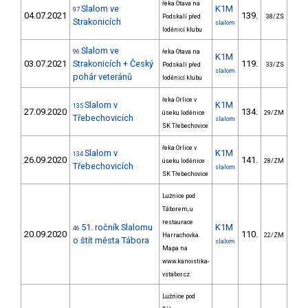
řeka Otava na
Slalom ve
K1M
97
04.07.2021
139.
38
Podskalí před
38/ZS
Strakonicích
slalom
loděnicí klubu
Slalom ve
96
řeka Otava na
K1M
03.07.2021
Strakonicích + Český
119.
44
Podskalí před
33/ZS
slalom
pohár veteránů
loděnicí klubu
řeka Orlice v
Slalom v
K1M
135
27.09.2020
134.
39
úseku loděnice
29/ZM
Třebechovicích
slalom
SK Třebechovice
řeka Orlice v
Slalom v
K1M
134
26.09.2020
141.
38
úseku loděnice
28/ZM
Třebechovicích
slalom
SK Třebechovice
Lužnice pod
Táborem, u
restaurace
51. ročník Slalomu
K1M
46
20.09.2020
110.
123
Harrachovka.
22/ZM
o štít města Tábora
slalom
Mapa na
www.kanoistika-
vstabor.cz.
Lužnice pod