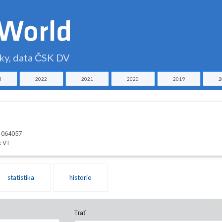
čky, data ČSK DV
3
2022
2021
2020
2019
2
: 064057
k VT
statistika
historie
Trať