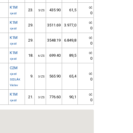
K1M
OČ
23.
435.90
61,5
5/ZS
0
sjezd
K1M
OČ
29.
3511.69
3.977,0
0
sjezd
K1M
OČ
29.
3548.19
6.849,8
0
sjezd
K1M
OČ
18.
699.40
89,5
6/ZS
0
sjezd
C2M
sjezd
OČ
9.
565.90
65,4
3/ZS
0
SEDLÁK
Václav
K1M
OČ
21.
776.60
90,1
3/ZS
0
sjezd