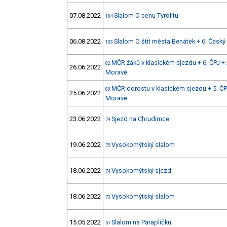
07.08.2022
Slalom O cenu Tyrolitu
104
06.08.2022
Slalom O štít města Benátek + 6. Český
103
MČR žáků v klasickém sjezdu + 6. ČPJ + 
82
26.06.2022
Moravě
MČR dorostu v klasickém sjezdu + 5. ČPJ
80
25.06.2022
Moravě
23.06.2022
Sjezd na Chrudimce
79
19.06.2022
Vysokomýtský slalom
75
18.06.2022
Vysokomýtský sjezd
74
18.06.2022
Vysokomýtský slalom
73
15.05.2022
Slalom na Paraplíčku
57