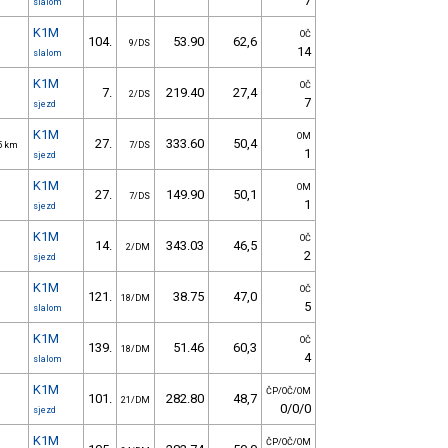
7
slalom
K1M
OČ
104.
53.90
62,6
9/DS
14
slalom
K1M
OČ
7.
219.40
27,4
2/DS
7
sjezd
K1M
OM
27.
333.60
50,4
,5 km
7/DS
1
sjezd
K1M
OM
27.
149.90
50,1
7/DS
1
sjezd
K1M
OČ
14.
343.03
46,5
2/DM
2
sjezd
K1M
OČ
121.
38.75
47,0
18/DM
5
slalom
K1M
OČ
139.
51.46
60,3
18/DM
4
slalom
K1M
ČP/OČ/OM
101.
282.80
48,7
21/DM
0/0/0
sjezd
K1M
ČP/OČ/OM