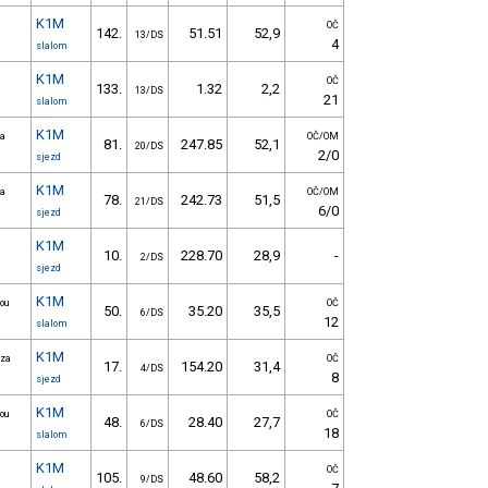
K1M
OČ
142.
51.51
52,9
13/DS
4
slalom
K1M
OČ
133.
1.32
2,2
13/DS
21
slalom
K1M
ca
OČ/OM
81.
247.85
52,1
20/DS
2/0
sjezd
K1M
ca
OČ/OM
78.
242.73
51,5
21/DS
6/0
sjezd
K1M
10.
228.70
28,9
-
2/DS
sjezd
K1M
nou
OČ
50.
35.20
35,5
6/DS
12
slalom
K1M
 za
OČ
17.
154.20
31,4
4/DS
8
sjezd
K1M
nou
OČ
48.
28.40
27,7
6/DS
18
slalom
K1M
OČ
105.
48.60
58,2
9/DS