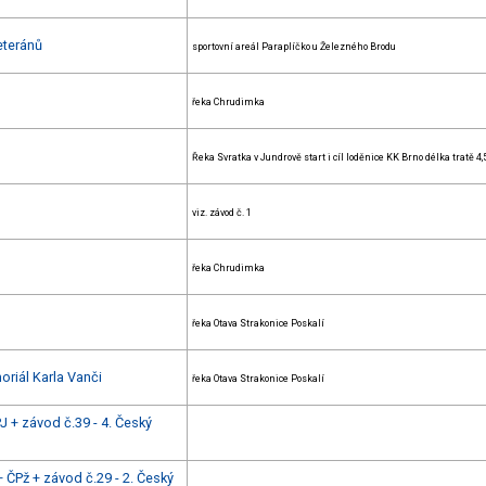
eteránů
sportovní areál Paraplíčko u Železného Brodu
řeka Chrudimka
Řeka Svratka v Jundrově start i cíl loděnice KK Brno délka tratě 4
viz. závod č. 1
řeka Chrudimka
řeka Otava Strakonice Poskalí
oriál Karla Vanči
řeka Otava Strakonice Poskalí
 + závod č.39 - 4. Český
 ČPž + závod č.29 - 2. Český