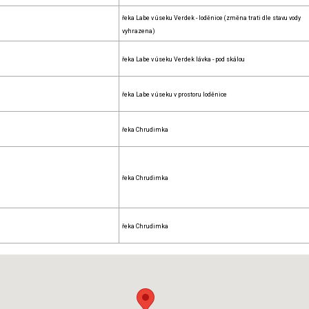
řeka Labe v úseku Verdek - loděnice (změna trati dle stavu vody
vyhrazena)
řeka Labe v úseku Verdek lávka - pod skálou
řeka Labe v úseku v prostoru loděnice
řeka Chrudimka
řeka Chrudimka
řeka Chrudimka