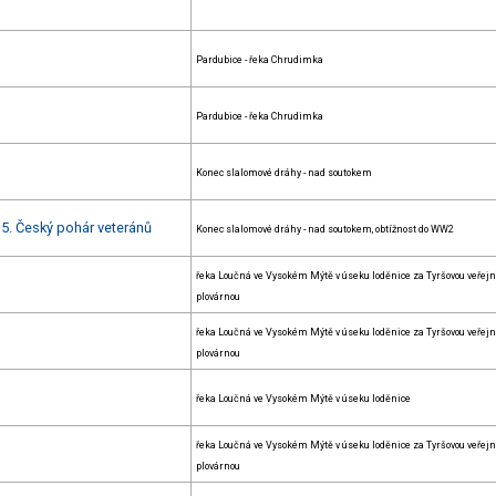
Pardubice - řeka Chrudimka
Pardubice - řeka Chrudimka
Konec slalomové dráhy - nad soutokem
+ 5. Český pohár veteránů
Konec slalomové dráhy - nad soutokem, obtížnost do WW2
řeka Loučná ve Vysokém Mýtě v úseku loděnice za Tyršovou veřej
plovárnou
řeka Loučná ve Vysokém Mýtě v úseku loděnice za Tyršovou veřej
plovárnou
řeka Loučná ve Vysokém Mýtě v úseku loděnice
řeka Loučná ve Vysokém Mýtě v úseku loděnice za Tyršovou veřej
plovárnou