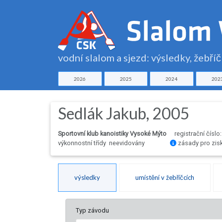
vodní slalom a sjezd: výsledky, žebří
2026
2025
2024
202
Sedlák Jakub, 2005
Sportovní klub kanoistiky Vysoké Mýto
registrační číslo
výkonnostní třídy neevidovány
zásady pro zis
výsledky
umístění v žebříčcích
Typ závodu