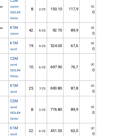
C2M
nou
slalom
OČ
8.
150.10
117,9
2/ZS
0
SEDLÁK
Václav
K1M
nou
OČ
42.
92.70
89,9
8/ZS
0
slalom
K1M
OČ
19.
524.00
67,6
9/ZS
0
sjezd
C2M
sjezd
OČ
10.
697.90
76,7
6/ZS
0
SEDLÁK
Václav
K1M
OČ
25.
693.80
87,8
7/ZS
0
sjezd
C2M
sjezd
OČ
8.
776.80
89,9
2/ZS
0
SEDLÁK
Václav
K1M
OČ
22.
451.50
63,0
6/ZS
0
sjezd