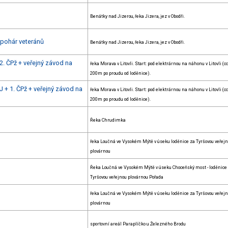
Benátky nad Jizerou, řeka Jizera, jez v Obodři.
 pohár veteránů
Benátky nad Jizerou, řeka Jizera, jez v Obodři.
2. ČPž + veřejný závod na
řeka Morava v Litovli. Start: pod elektrárnou na náhonu v Litovli (c
200m po proudu od loděnice).
 + 1. ČPž + veřejný závod na
řeka Morava v Litovli. Start: pod elektrárnou na náhonu v Litovli (c
200m po proudu od loděnice).
Řeka Chrudimka
řeka Loučná ve Vysokém Mýtě v úseku loděnice za Tyršovou veřej
plovárnou
Řeka Loučná ve Vysokém Mýtě v úseku Choceňský most - loděnice
Tyršovou veřejnou plovárnou Pořada
řeka Loučná ve Vysokém Mýtě v úseku loděnice za Tyršovou veřej
plovárnou
sportovní areál Paraplíčko u Železného Brodu