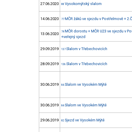
27.06.2020
Vysokomýtský slalom
88
14.06.2020
MČR žáků ve sjezdu v Postřelmově + 2.Č
77
MČR dorostu + MČR U23 ve sjezdu v Pos
74
13.06.2020
+veřejný sjezd
29.09.2019
Slalom v Třebechovicích
137
28.09.2019
Slalom v Třebechovicích
136
30.06.2019
Slalom ve Vysokém Mýtě
84
30.06.2019
Slalom ve Vysokém Mýtě
84
29.06.2019
Sjezd ve Vysokém Mýtě
82