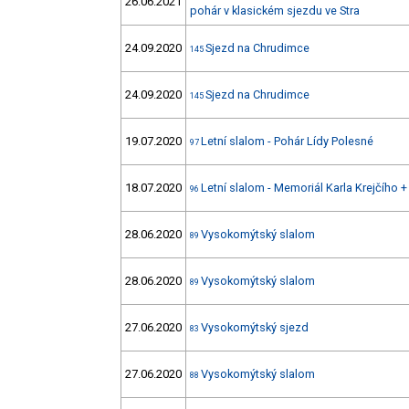
26.06.2021
pohár v klasickém sjezdu ve Stra
24.09.2020
Sjezd na Chrudimce
145
24.09.2020
Sjezd na Chrudimce
145
19.07.2020
Letní slalom - Pohár Lídy Polesné
97
18.07.2020
Letní slalom - Memoriál Karla Krejčího 
96
28.06.2020
Vysokomýtský slalom
89
28.06.2020
Vysokomýtský slalom
89
27.06.2020
Vysokomýtský sjezd
83
27.06.2020
Vysokomýtský slalom
88