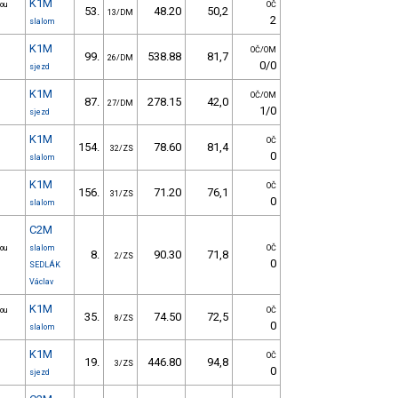
K1M
nou
OČ
53.
48.20
50,2
13/DM
2
slalom
K1M
OČ/OM
99.
538.88
81,7
26/DM
0/0
sjezd
K1M
OČ/OM
87.
278.15
42,0
27/DM
1/0
sjezd
K1M
OČ
154.
78.60
81,4
32/ZS
0
slalom
K1M
OČ
156.
71.20
76,1
31/ZS
0
slalom
C2M
nou
slalom
OČ
8.
90.30
71,8
2/ZS
0
SEDLÁK
Václav
K1M
nou
OČ
35.
74.50
72,5
8/ZS
0
slalom
K1M
OČ
19.
446.80
94,8
3/ZS
0
sjezd