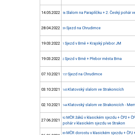
14.05.2022
Slalom na Paraplíčku + 2. Český pohár v
56
28.04.2022
Sjezd na Chrudimce
39
19.03.2022
Sjezd v Brně + Krajský přebor JM
1
19.03.2022
Sjezd v Brně + Přebor města Brna
2
07.10.2021
Sjezd na Chrudimce
157
03.10.2021
Klatovský slalom ve Strakonicích
145
02.10.2021
Klatovský slalom ve Strakonicích - Mem
144
MČR žáků v klasickém sjezdu + ČPž + ČPJ
92
27.06.2021
pohár v klasickém sjezdu ve Strakon
MČR dorostu v klasickém sjezdu + ČPJ +
89