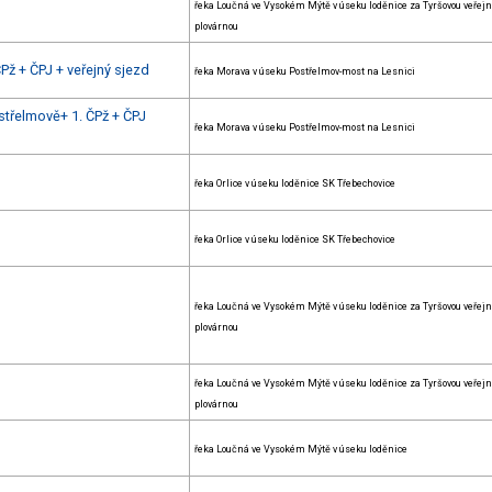
řeka Loučná ve Vysokém Mýtě v úseku loděnice za Tyršovou veřej
plovárnou
Pž + ČPJ + veřejný sjezd
řeka Morava v úseku Postřelmov-most na Lesnici
třelmově+ 1. ČPž + ČPJ
řeka Morava v úseku Postřelmov-most na Lesnici
řeka Orlice v úseku loděnice SK Třebechovice
řeka Orlice v úseku loděnice SK Třebechovice
řeka Loučná ve Vysokém Mýtě v úseku loděnice za Tyršovou veřej
plovárnou
řeka Loučná ve Vysokém Mýtě v úseku loděnice za Tyršovou veřej
plovárnou
řeka Loučná ve Vysokém Mýtě v úseku loděnice