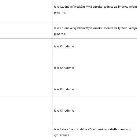
řeka Loučná ve Vysokém Mýtě v úseku loděnice za Tyršovou veřej
plovárnou
řeka Loučná ve Vysokém Mýtě v úseku loděnice za Tyršovou veřej
plovárnou
řeka Chrudimka
řeka Chrudimka
řeka Chrudimka
řeka Chrudimka
řeka Labe v úseku čistička - Žireč (změna trati dle stavu vody
vyhrazena)