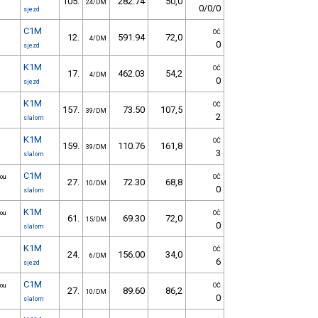
105.
282.74
50,0
24/DM
0/0/0
sjezd
C1M
OČ
12.
591.94
72,0
4/DM
0
sjezd
K1M
OČ
17.
462.03
54,2
4/DM
0
sjezd
K1M
OČ
157.
73.50
107,5
39/DM
2
slalom
K1M
OČ
159.
110.76
161,8
39/DM
3
slalom
C1M
nou
OČ
27.
72.30
68,8
10/DM
0
slalom
K1M
nou
OČ
61.
69.30
72,0
15/DM
0
slalom
K1M
OČ
24.
156.00
34,0
6/DM
6
sjezd
C1M
nou
OČ
27.
89.60
86,2
10/DM
0
slalom