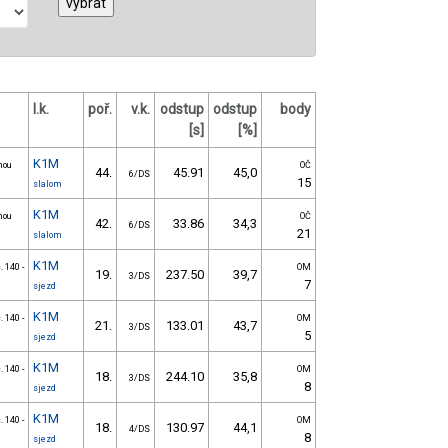
l.k.
poř.
v.k.
odstup
odstup
body
[s]
[%]
K1M
nou
OČ
44.
45.91
45,0
6/DS
15
slalom
K1M
nou
OČ
42.
33.86
34,3
6/DS
21
slalom
K1M
. 140 -
OM
19.
237.50
39,7
3/DS
7
sjezd
K1M
. 140 -
OM
21.
133.01
43,7
3/DS
5
sjezd
K1M
. 140 -
OM
18.
244.10
35,8
3/DS
8
sjezd
K1M
. 140 -
OM
18.
130.97
44,1
4/DS
8
sjezd