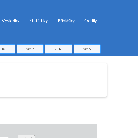
Výsledky
Statistiky
Přihlášky
Oddíly
018
2017
2016
2015