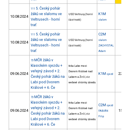
5. Český pohár
111
žáků ve slalomu ve
K1M
USD Veltrusy (horní
10.08.2024
Veltrusech - horní
část tratě)
slalom
trať
5. Český pohár
C2M
111
žáků ve slalomu ve
USD Veltrusy (horní
slalom
10.08.2024
Veltrusech - horní
část tratě)
ZACHYSTAL
trať
Adam
MČR žáků v
73
klasickém sjezdu +
řeka Labe mezi
veřejný závod + 2.
Dvorem Králové nad
09.06.2024
K1M
22.
sjezd
Český pohár žáků na
Labem a Žirčí, viz
Labi pod Dvorem
webové stránky závodu
Králové + 6. Če
MČR žáků v
73
klasickém sjezdu +
řeka Labe mezi
C2M
sjezd
veřejný závod + 2.
Dvorem Králové nad
09.06.2024
15.
FABIÁN
Český pohár žáků na
Labem a Žirčí, viz
Filip
Labi pod Dvorem
webové stránky závodu
Králové + 6. Če