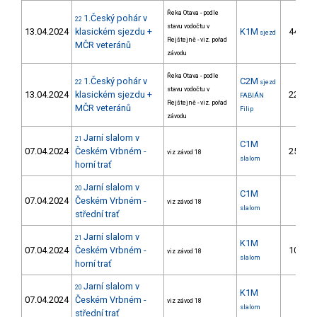
Řeka Otava - podle
1.Český pohár v
22
stavu vodočtu v
13.04.2024
klasickém sjezdu +
K1M
44.
sjezd
Rejštejně - viz. pořad
MČR veteránů
závodu
Řeka Otava - podle
1.Český pohár v
C2M
22
sjezd
stavu vodočtu v
13.04.2024
klasickém sjezdu +
22.
FABIÁN
Rejštejně - viz. pořad
MČR veteránů
Filip
závodu
Jarní slalom v
21
C1M
07.04.2024
Českém Vrbném -
25.
viz závod 18
slalom
horní trať
Jarní slalom v
20
C1M
07.04.2024
Českém Vrbném -
viz závod 18
slalom
střední trať
Jarní slalom v
21
K1M
07.04.2024
Českém Vrbném -
10.
viz závod 18
slalom
horní trať
Jarní slalom v
20
K1M
07.04.2024
Českém Vrbném -
viz závod 18
slalom
střední trať