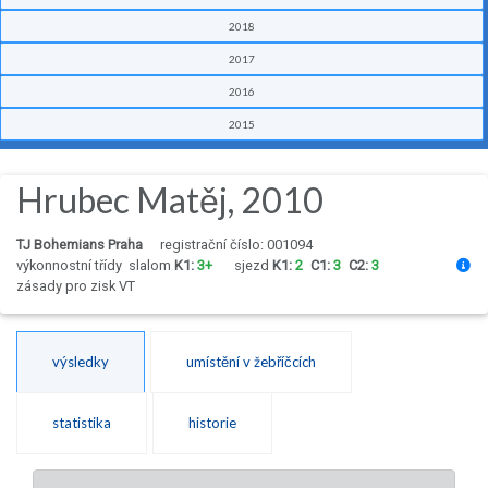
2018
2017
2016
2015
Hrubec Matěj, 2010
TJ Bohemians Praha
registrační číslo: 001094
výkonnostní třídy
slalom
K1:
3+
sjezd
K1:
2
C1:
3
C2:
3
zásady pro zisk VT
výsledky
umístění v žebříčcích
statistika
historie