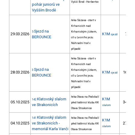
Vyšší Brod - Herbertov
pohár juniorů ve
Vyšším Brodě
řeka Sázava - start v
Krhanicích nad
Sjezd na
5
Krhanickým jízkem,
29.03.2026
K1M
7.
sjezd
BEROUNCE
cíl u Lesního jezu.
Náhradní trať v
případě
řeka Sázava - start v
Krhanicích nad
Sjezd na
3
Krhanickým jízkem,
28.03.2026
K1M
16.
sjezd
BEROUNCE
cíl u Lesního jezu.
Náhradní trať v
případě
řeka Otava na Podskalí
Klatovský slalom
K1M
142
05.10.2025
34.
před loděnicí klubu KK
ve Strakonicích
slalom
Otava Strakonice
Klatovský slalom
141
řeka Otava na Podskalí
K1M
04.10.2025
ve Strakonicích -
27.
před loděnicí klubu KK
slalom
memoriál Karla Vanči
Otava Strakonice