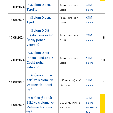
Slalom O cenu
C1M
115
Řeka Jizera, jez v
18.08.2024
Tyrolitu
Obodři.
slalom
Slalom O cenu
K1M
115
Řeka Jizera, jez v
18.08.2024
Tyrolitu
Obodři.
slalom
Slalom O štít
114
města Benátek + 6.
C1M
Řeka Jizera, jez v
17.08.2024
85.
Český pohár
Obodři
slalom
veteránů
Slalom O štít
114
města Benátek + 6.
K1M
Řeka Jizera, jez v
17.08.2024
101.
Český pohár
Obodři
slalom
veteránů
6. Český pohár
112
žáků ve slalomu ve
K1M
USD Veltrusy (horní
11.08.2024
39.
Veltrusech - horní
část tratě)
slalom
trať
6. Český pohár
C2M
112
žáků ve slalomu ve
USD Veltrusy (horní
slalom
11.08.2024
1.
Veltrusech - horní
část tratě)
ZACHYSTAL
trať
Adam