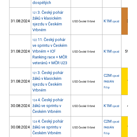
dospělých
3. Český pohár
121
žáků v klasickém
31.08.2024
K1M
3.
USD České Vrbné
sjezd
sjezdu v Českém
Vrbném
11. Český pohár
122
ve sprintu v Českém
31.08.2024
Vrbném + ICF
K1M
59.
USD České Vrbné
sjezd
Ranking race + MČR
veteránů + MČR U23
3. Český pohár
121
C2M
sjezd
žáků v klasickém
31.08.2024
1.
USD České Vrbné
FABIÁN
sjezdu v Českém
Filip
Vrbném
4. Český pohár
124
30.08.2024
žáků ve sprintu v
K1M
4.
USD České Vrbné
sjezd
Českém Vrbném
4. Český pohár
C2M
124
sjezd
30.08.2024
žáků ve sprintu v
1.
USD České Vrbné
FABIÁN
Českém Vrbném
Filip