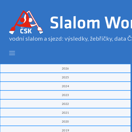
vodní slalom a sjezd: výsledky, žebříčky, data
2026
2025
2024
2023
2022
2021
2020
2019