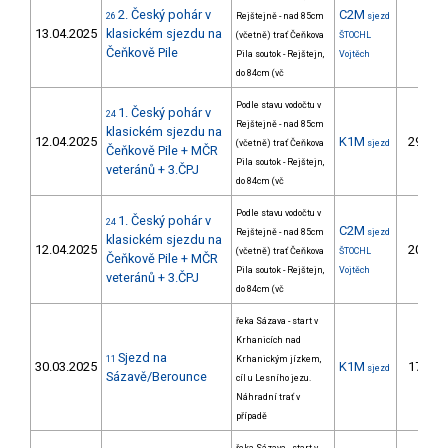
2. Český pohár v
C2M
26
Rejštejně - nad 85cm
sjezd
13.04.2025
klasickém sjezdu na
(včetně) trať Čeňkova
ŠTOCHL
Čeňkově Pile
Pila soutok - Rejštejn,
Vojtěch
do 84cm (vč
Podle stavu vodočtu v
1. Český pohár v
24
Rejštejně - nad 85cm
klasickém sjezdu na
12.04.2025
K1M
29.
(včetně) trať Čeňkova
sjezd
Čeňkově Pile + MČR
Pila soutok - Rejštejn,
veteránů + 3.ČPJ
do 84cm (vč
Podle stavu vodočtu v
1. Český pohár v
24
C2M
Rejštejně - nad 85cm
sjezd
klasickém sjezdu na
12.04.2025
20.
(včetně) trať Čeňkova
ŠTOCHL
Čeňkově Pile + MČR
Pila soutok - Rejštejn,
Vojtěch
veteránů + 3.ČPJ
do 84cm (vč
řeka Sázava - start v
Krhanicích nad
Sjezd na
11
Krhanickým jízkem,
30.03.2025
K1M
17.
sjezd
Sázavě/Berounce
cíl u Lesního jezu.
Náhradní trať v
případě