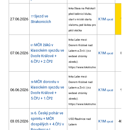
řeka Otava na Podskalí
před loděnicí klubu;
Sjezd ve
77
27.06.2026
K1M
1.
start v místě startu
sjezd
Strakonicích
slalomu, pod lávkou pro
pěší otočka
řeka Labe mezi
MČR žáků v
61
Dvorem Králové nad
klasickém sjezdu ve
Labem a Žirčí. (viz
07.06.2026
K1M
8.
sjezd
Dvoře Králové +
webové stránky
6.ČPJ + 2.ČPž
závodu).
https://www.lokotrutno
řeka Labe mezi
MČR dorostu v
59
Dvorem Králové nad
klasickém sjezdu ve
Labem a Žirčí. (viz
06.06.2026
K1M
9.
sjezd
Dvoře Králové +
webové stránky
5.ČPJ + 1.ČPž
závodu).
https://www.lokotrutno
6. Český pohár ve
36
sprintu + MČR
USD Roudnice nad
03.05.2026
K1M
40.
sjezd
dospělých + 4.ČPJ v
Labem
Roudnici n.L.