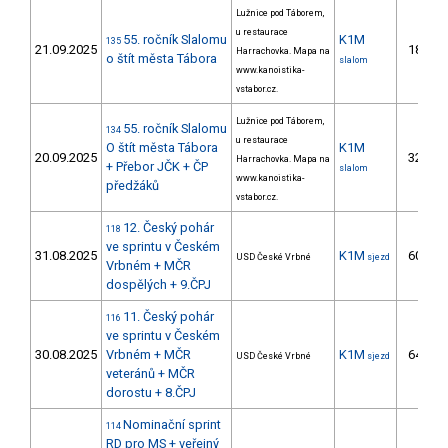
Lužnice pod Táborem,
u restaurace
55. ročník Slalomu
K1M
135
21.09.2025
18.
Harrachovka. Mapa na
o štít města Tábora
slalom
www.kanoistika-
vstabor.cz.
Lužnice pod Táborem,
55. ročník Slalomu
134
u restaurace
O štít města Tábora
K1M
20.09.2025
32.
Harrachovka. Mapa na
+ Přebor JČK + ČP
slalom
www.kanoistika-
předžáků
vstabor.cz.
12. Český pohár
118
ve sprintu v Českém
31.08.2025
K1M
60.
USD České Vrbné
sjezd
Vrbném + MČR
dospělých + 9.ČPJ
11. Český pohár
116
ve sprintu v Českém
30.08.2025
Vrbném + MČR
K1M
64.
USD České Vrbné
sjezd
veteránů + MČR
dorostu + 8.ČPJ
Nominační sprint
114
RD pro MS + veřejný