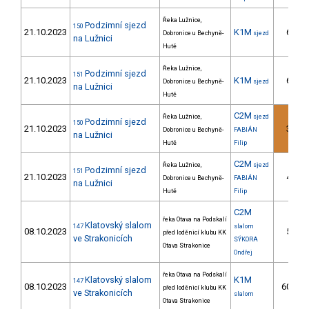
Řeka Lužnice,
Podzimní sjezd
150
21.10.2023
K1M
6.
Dobronice u Bechyně-
sjezd
na Lužnici
Hutě
Řeka Lužnice,
Podzimní sjezd
151
21.10.2023
K1M
6.
Dobronice u Bechyně-
sjezd
na Lužnici
Hutě
C2M
Řeka Lužnice,
sjezd
Podzimní sjezd
150
21.10.2023
3.
Dobronice u Bechyně-
FABIÁN
na Lužnici
Hutě
Filip
C2M
Řeka Lužnice,
sjezd
Podzimní sjezd
151
21.10.2023
4.
Dobronice u Bechyně-
FABIÁN
na Lužnici
Hutě
Filip
C2M
řeka Otava na Podskalí
Klatovský slalom
147
slalom
08.10.2023
5.
před loděnicí klubu KK
ve Strakonicích
SÝKORA
Otava Strakonice
Ondřej
řeka Otava na Podskalí
Klatovský slalom
K1M
147
08.10.2023
60.
před loděnicí klubu KK
ve Strakonicích
slalom
Otava Strakonice