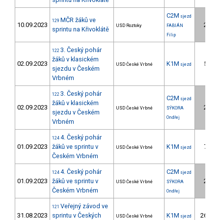
C2M
sjezd
MČR žáků ve
129
10.09.2023
2.
USD Roztoky
FABIÁN
sprintu na Křivoklátě
Filip
3. Český pohár
122
žáků v klasickém
02.09.2023
K1M
5.
USD České Vrbné
sjezd
sjezdu v Českém
Vrbném
3. Český pohár
122
C2M
sjezd
žáků v klasickém
02.09.2023
2.
USD České Vrbné
SÝKORA
sjezdu v Českém
Ondřej
Vrbném
4. Český pohár
124
01.09.2023
žáků ve sprintu v
K1M
7.
USD České Vrbné
sjezd
Českém Vrbném
4. Český pohár
C2M
124
sjezd
01.09.2023
žáků ve sprintu v
2.
USD České Vrbné
SÝKORA
Českém Vrbném
Ondřej
Veřejný závod ve
121
31.08.2023
sprintu v Českých
K1M
26.
USD České Vrbné
sjezd