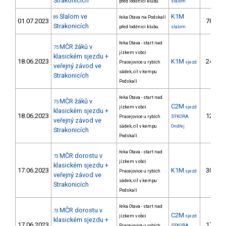
Strakonicích
před loděnicí klubu
slalom
Slalom ve
K1M
89
řeka Otava na Podskalí
01.07.2023
78.
Strakonicích
před loděnicí klubu
slalom
řeka Otava - start nad
MČR žáků v
75
jízkem v obci
klasickém sjezdu +
18.06.2023
K1M
24.
Pracejovice u rybích
sjezd
veřejný závod ve
sádek, cíl v kempu
Strakonicích
Podskalí
řeka Otava - start nad
MČR žáků v
75
C2M
jízkem v obci
sjezd
klasickém sjezdu +
18.06.2023
12.
Pracejovice u rybích
SÝKORA
veřejný závod ve
sádek, cíl v kempu
Ondřej
Strakonicích
Podskalí
řeka Otava - start nad
MČR dorostu v
73
jízkem v obci
klasickém sjezdu +
17.06.2023
K1M
30.
Pracejovice u rybích
sjezd
veřejný závod ve
sádek, cíl v kempu
Strakonicích
Podskalí
řeka Otava - start nad
MČR dorostu v
73
C2M
jízkem v obci
sjezd
klasickém sjezdu +
17.06.2023
17.
Pracejovice u rybích
SÝKORA