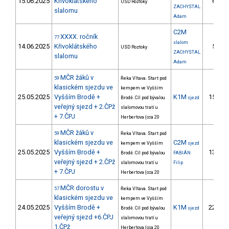
15.06.2025
Křivoklátského
6.
USD Roztoky
ZACHYSTAL
slalomu
Adam
C2M
XXXX. ročník
77
slalom
14.06.2025
Křivoklátského
5.
USD Roztoky
ZACHYSTAL
slalomu
Adam
MČR žáků v
59
Řeka Vltava. Start pod
klasickém sjezdu ve
kempem ve Vyšším
25.05.2025
Vyšším Brodě +
K1M
15.
Brodě. Cíl pod bývalou
sjezd
veřejný sjezd + 2.ČPž
slalomovou tratí u
+ 7.ČPJ
Herbertova (cca 20
MČR žáků v
59
Řeka Vltava. Start pod
klasickém sjezdu ve
C2M
kempem ve Vyšším
sjezd
25.05.2025
Vyšším Brodě +
13.
Brodě. Cíl pod bývalou
FABIÁN
veřejný sjezd + 2.ČPž
slalomovou tratí u
Filip
+ 7.ČPJ
Herbertova (cca 20
MČR dorostu v
57
Řeka Vltava. Start pod
klasickém sjezdu ve
kempem ve Vyšším
24.05.2025
Vyšším Brodě +
K1M
22.
Brodě. Cíl pod bývalou
sjezd
1
veřejný sjezd +6.ČPJ
slalomovou tratí u
1.ČPž
Herbertova (cca 20