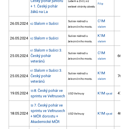
Český pohár juniorů
Labem a Žirčí, viz
Filip
+ 1. Český pohár
webové stránky závodu
žáků na La
C1M
Sušice nádraží u
26.05.2024
Slalom v Sušici
62
železničního mostu.
slalom
K1M
Sušice nádraží u
26.05.2024
Slalom v Sušici
62
železničního mostu.
slalom
Slalom v Sušici 3.
61
C1M
Sušice nádraží u
25.05.2024
Český pohár
66.
železničního mostu.
slalom
veteránů
Slalom v Sušici 3.
61
K1M
Sušice nádraží u
25.05.2024
Český pohár
76.
železničního mostu.
slalom
veteránů
8. Český pohár ve
55
19.05.2024
K1M
47.
USD Veltrusy
sjezd
sprintu ve Veltrusech
7. Český pohár ve
53
sprintu ve Veltrusech
18.05.2024
K1M
46.
USD Veltrusy
sjezd
+ MČR dorostu +
Akademické MČR