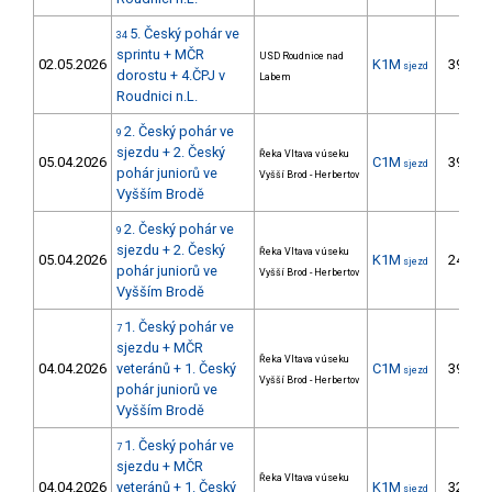
5. Český pohár ve
34
sprintu + MČR
USD Roudnice nad
02.05.2026
K1M
39.
sjezd
dorostu + 4.ČPJ v
Labem
Roudnici n.L.
2. Český pohár ve
9
sjezdu + 2. Český
Řeka Vltava v úseku
05.04.2026
C1M
39.
sjezd
pohár juniorů ve
Vyšší Brod - Herbertov
Vyšším Brodě
2. Český pohár ve
9
sjezdu + 2. Český
Řeka Vltava v úseku
05.04.2026
K1M
24.
sjezd
pohár juniorů ve
Vyšší Brod - Herbertov
Vyšším Brodě
1. Český pohár ve
7
sjezdu + MČR
Řeka Vltava v úseku
04.04.2026
veteránů + 1. Český
C1M
39.
sjezd
Vyšší Brod - Herbertov
pohár juniorů ve
Vyšším Brodě
1. Český pohár ve
7
sjezdu + MČR
Řeka Vltava v úseku
04.04.2026
veteránů + 1. Český
K1M
32.
sjezd