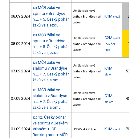
MČR žáků ve
131
Umělá slalomová
sprintu v Brandýse
08.09.2024
K1M
2.
dráha v Brandýse nad
sjezd
n.L. + 5. Český pohár
Labem.
žáků ve sjezdu
MČR žáků ve
131
C2M
Umělá slalomová
sjezd
sprintu v Brandýse
08.09.2024
1.
dráha v Brandýse nad
FABIÁN
n.L. + 5. Český pohár
Labem.
Filip
žáků ve sjezdu
MČR žáků ve
128
Umělá slalomová
slalomu v Brandýse
K1M
07.09.2024
57.
dráha v Brandýse nad
n.L. + 7. Český pohár
slalom
Labem.
žáků ve slalomu
MČR žáků ve
128
Umělá slalomová
slalomu v Brandýse
C1M
07.09.2024
45.
dráha v Brandýse nad
n.L. + 7. Český pohár
slalom
Labem.
žáků ve slalomu
12. Český pohár
125
ve sprintu v Českém
01.09.2024
Vrbném + ICF
K1M
70.
USD České Vrbné
sjezd
Ranking race + MČR