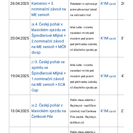
26.04.2025
Kamenici + 3.
K1M
20.
Pořadatel si vyhrazuje
sjezd
nominační závod na
právo přesunout závod
ME senioři
na náhradní trať
4. Český pohár v
28
řeka Labe - v úseku
klasickém sjezdu ve
nasedací místo pod
Špindlerově Mlýně +
20.04.2025
K1M
31.
mostem pod jezem
sjezd
2.nominační závod
pod přehradou Labská,
na ME senioři + MČR
cíl dlouhého sjezdu po
dosp
3. Český pohár ve
27
řeka Labe - v úseku
sprintu ve
nasedací místo pod
Špindlerově Mlýně +
19.04.2025
K1M
47.
mostem pod jezem
sjezd
1.nominační závod
pod přehradou Labská,
na ME senioři + ECA
cíl dlouhého sjezdu po
Cup
Podle stavu vodočtu v
2. Český pohár v
26
Rejštejně - nad 85cm
13.04.2025
klasickém sjezdu na
K1M
27.
(včetně) trať Čeňkova
sjezd
Čeňkově Pile
Pila soutok - Rejštejn,
do 84cm (vč
Podle stavu vodočtu v