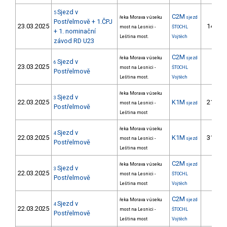
Sjezd v
5
C2M
řeka Morava v úseku
sjezd
Postřelmově + 1.ČPJ
23.03.2025
14.
most na Lesnici -
ŠTOCHL
+ 1. nominační
Leština most.
Vojtěch
závod RD U23
C2M
řeka Morava v úseku
sjezd
Sjezd v
6
23.03.2025
most na Lesnici -
ŠTOCHL
Postřelmově
Leština most.
Vojtěch
řeka Morava v úseku
Sjezd v
3
22.03.2025
K1M
21.
most na Lesnici -
sjezd
Postřelmově
Leština most
řeka Morava v úseku
Sjezd v
4
22.03.2025
K1M
31.
most na Lesnici -
sjezd
Postřelmově
Leština most
C2M
řeka Morava v úseku
sjezd
Sjezd v
3
22.03.2025
most na Lesnici -
ŠTOCHL
Postřelmově
Leština most
Vojtěch
C2M
řeka Morava v úseku
sjezd
Sjezd v
4
22.03.2025
most na Lesnici -
ŠTOCHL
Postřelmově
Leština most
Vojtěch