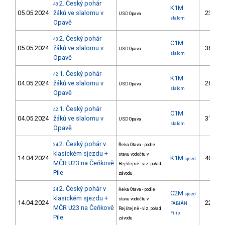
2. Český pohár
43
K1M
05.05.2024
žáků ve slalomu v
23.
USD Opava
slalom
Opavě
2. Český pohár
43
C1M
05.05.2024
žáků ve slalomu v
36.
USD Opava
slalom
Opavě
1. Český pohár
42
K1M
04.05.2024
žáků ve slalomu v
26.
USD Opava
slalom
Opavě
1. Český pohár
42
C1M
04.05.2024
žáků ve slalomu v
31.
USD Opava
slalom
Opavě
2. Český pohár v
24
Řeka Otava - podle
klasickém sjezdu +
stavu vodočtu v
14.04.2024
K1M
40.
sjezd
MČR U23 na Čeňkově
Rejštejně - viz. pořad
Pile
závodu
2. Český pohár v
24
Řeka Otava - podle
C2M
sjezd
klasickém sjezdu +
stavu vodočtu v
14.04.2024
22.
FABIÁN
MČR U23 na Čeňkově
Rejštejně - viz. pořad
Filip
Pile
závodu