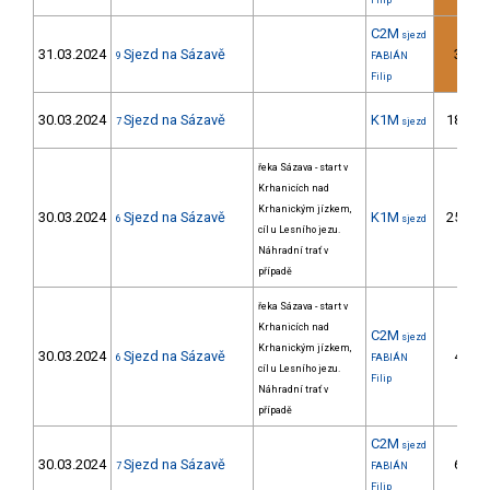
Filip
C2M
sjezd
31.03.2024
Sjezd na Sázavě
3.
9
FABIÁN
Filip
30.03.2024
Sjezd na Sázavě
K1M
18.
7
sjezd
řeka Sázava - start v
Krhanicích nad
Krhanickým jízkem,
30.03.2024
Sjezd na Sázavě
K1M
25.
6
sjezd
cíl u Lesního jezu.
Náhradní trať v
případě
řeka Sázava - start v
Krhanicích nad
C2M
sjezd
Krhanickým jízkem,
30.03.2024
Sjezd na Sázavě
4.
6
FABIÁN
cíl u Lesního jezu.
Filip
Náhradní trať v
případě
C2M
sjezd
30.03.2024
Sjezd na Sázavě
6.
7
FABIÁN
Filip