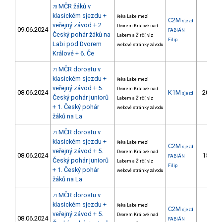
MČR žáků v
73
klasickém sjezdu +
řeka Labe mezi
C2M
sjezd
veřejný závod + 2.
Dvorem Králové nad
09.06.2024
FABIÁN
Český pohár žáků na
Labem a Žirčí, viz
Filip
Labi pod Dvorem
webové stránky závodu
Králové + 6. Če
MČR dorostu v
71
klasickém sjezdu +
řeka Labe mezi
veřejný závod + 5.
Dvorem Králové nad
08.06.2024
K1M
20.
sjezd
Český pohár juniorů
Labem a Žirčí, viz
+ 1. Český pohár
webové stránky závodu
žáků na La
MČR dorostu v
71
klasickém sjezdu +
řeka Labe mezi
C2M
sjezd
veřejný závod + 5.
Dvorem Králové nad
08.06.2024
15.
FABIÁN
Český pohár juniorů
Labem a Žirčí, viz
Filip
+ 1. Český pohár
webové stránky závodu
žáků na La
MČR dorostu v
71
klasickém sjezdu +
řeka Labe mezi
C2M
sjezd
veřejný závod + 5.
Dvorem Králové nad
08.06.2024
FABIÁN