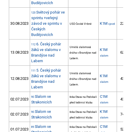
Budějovicích
Světový pohár ve
120
sprintu +veřejný
30.08.2023
závod ve sprintu v
K1M
22.
USD České Vrbné
sjezd
Českých
Budějovicích
6. Český pohár
112
Umělá slalomová
žáků ve slalomu v
K1M
13.08.2023
62.
dráha v Brandýse nad
Brandýse nad
slalom
Labem.
Labem
5. Český pohár
111
Umělá slalomová
žáků ve slalomu v
K1M
12.08.2023
43.
dráha v Brandýse nad
Brandýse nad
slalom
Labem.
Labem
Slalom ve
C1M
90
řeka Otava na Podskalí
02.07.2023
43.
Strakonicích
před loděnicí klubu
slalom
Slalom ve
K1M
90
řeka Otava na Podskalí
02.07.2023
74.
Strakonicích
před loděnicí klubu
slalom
Slalom ve
C1M
89
řeka Otava na Podskalí
01.07.2023
52.