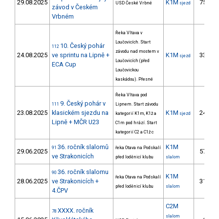
29.08.2025
K1M
75.
USD České Vrbné
sjezd
1
závod v Českém
Vrbném
Řeka Vltava v
Loučovicích. Start
10. Český pohár
112
závodu nad mostem v
24.08.2025
ve sprintu na Lipně +
K1M
33.
sjezd
Loučovicích (před
ECA Cup
Loučovickou
kaskádou). Přesné
Řeka Vltava pod
9. Český pohár v
111
Lipnem. Start závodu
23.08.2025
klasickém sjezdu na
K1M
24.
kategorií K1m, K1ž a
sjezd
Lipně + MČR U23
C1m pod hrází. Start
kategorií C2 a C1ž c
36. ročník slalomů
K1M
91
řeka Otava na Podskalí
29.06.2025
57.
1
ve Strakonicích
před loděnicí klubu
slalom
36. ročník slalomu
90
K1M
řeka Otava na Podskalí
28.06.2025
ve Strakonicích +
31.
1
před loděnicí klubu
slalom
4.ČPV
C2M
XXXX. ročník
78
slalom