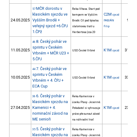
MČR dorostu v
57
Řeka Vltava. Start pod
klasickém sjezdu ve
C2M
kempem ve Vyšším
sjezd
24.05.2025
Vyšším Brodě +
9.
Brodě. Cíl pod bývalou
FABIÁN
veřejný sjezd +6.ČPJ
slalomovou tratí u
Filip
1.ČPž
Herbertova (cca 20
8. Český pohár ve
46
sprintu v Českém
11.05.2025
K1M
31.
USD České Vrbné
sjezd
Vrbném + MČR U23 +
5.ČPJ
7. Český pohár ve
44
sprintu v Českém
10.05.2025
K1M
33.
USD České Vrbné
sjezd
Vrbném + 4. ČPJ +
ECA Cup
6. Český pohár v
36
Řeka Kamenice v
klasickém sjezdu na
úseku Plavy - Jesenné.
27.04.2025
Kamenici + 4.
K1M
23.
Pořadatel si vyhrazuje
sjezd
nominační závod na
právo přesunout závod
ME senioři
na náhradní trať
5. Český pohár v
35
Řeka Kamenice v
klasickém sjezdu na
úseku Plavy - Jesenné.