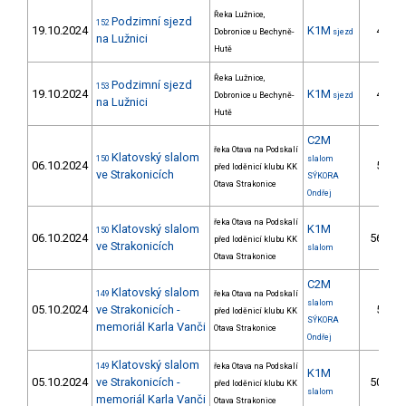
Řeka Lužnice,
Podzimní sjezd
152
19.10.2024
K1M
4.
Dobronice u Bechyně-
sjezd
na Lužnici
Hutě
Řeka Lužnice,
Podzimní sjezd
153
19.10.2024
K1M
4.
Dobronice u Bechyně-
sjezd
na Lužnici
Hutě
C2M
řeka Otava na Podskalí
Klatovský slalom
150
slalom
06.10.2024
5.
před loděnicí klubu KK
ve Strakonicích
SÝKORA
Otava Strakonice
Ondřej
řeka Otava na Podskalí
Klatovský slalom
K1M
150
06.10.2024
56.
před loděnicí klubu KK
ve Strakonicích
slalom
Otava Strakonice
C2M
Klatovský slalom
149
řeka Otava na Podskalí
slalom
05.10.2024
ve Strakonicích -
5.
před loděnicí klubu KK
SÝKORA
memoriál Karla Vanči
Otava Strakonice
Ondřej
Klatovský slalom
149
řeka Otava na Podskalí
K1M
05.10.2024
ve Strakonicích -
50.
před loděnicí klubu KK
slalom
memoriál Karla Vanči
Otava Strakonice