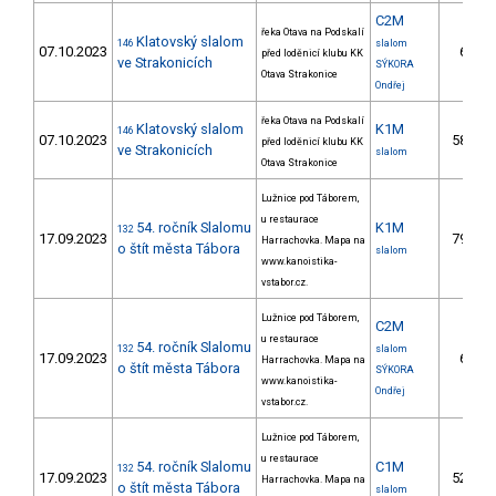
C2M
řeka Otava na Podskalí
Klatovský slalom
146
slalom
07.10.2023
6.
před loděnicí klubu KK
ve Strakonicích
SÝKORA
Otava Strakonice
Ondřej
řeka Otava na Podskalí
Klatovský slalom
K1M
146
07.10.2023
58.
před loděnicí klubu KK
ve Strakonicích
slalom
Otava Strakonice
Lužnice pod Táborem,
u restaurace
54. ročník Slalomu
K1M
132
17.09.2023
79.
Harrachovka. Mapa na
o štít města Tábora
slalom
www.kanoistika-
vstabor.cz.
Lužnice pod Táborem,
C2M
u restaurace
54. ročník Slalomu
132
slalom
17.09.2023
6.
Harrachovka. Mapa na
o štít města Tábora
SÝKORA
www.kanoistika-
Ondřej
vstabor.cz.
Lužnice pod Táborem,
u restaurace
54. ročník Slalomu
C1M
132
17.09.2023
52.
Harrachovka. Mapa na
o štít města Tábora
slalom