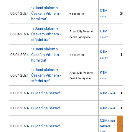
Jarní slalom v
19
C1M
06.04.2024
Českém Vrbném -
20.
viz závod 18
slalom
horní trať
Jarní slalom v
18
C1M
Areál Lídy Polesné
06.04.2024
Českém Vrbném -
České Budějovice
slalom
střední trať
Jarní slalom v
19
K1M
06.04.2024
Českém Vrbném -
11.
viz závod 18
slalom
horní trať
Jarní slalom v
18
K1M
Areál Lídy Polesné
06.04.2024
Českém Vrbném -
České Budějovice
slalom
střední trať
31.03.2024
Sjezd na Sázavě
K1M
15.
8
sjezd
31.03.2024
Sjezd na Sázavě
K1M
17.
9
sjezd
C2M
sjezd
31.03.2024
Sjezd na Sázavě
3.
8
FABIÁN