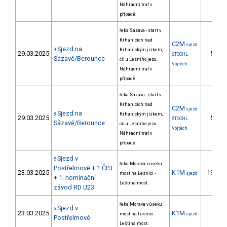
Náhradní trať v
případě
řeka Sázava - start v
Krhanicích nad
C2M
sjezd
Sjezd na
9
Krhanickým jízkem,
29.03.2025
5.
ŠTOCHL
Sázavě/Berounce
cíl u Lesního jezu.
Vojtěch
Náhradní trať v
případě
řeka Sázava - start v
Krhanicích nad
C2M
sjezd
Sjezd na
8
Krhanickým jízkem,
29.03.2025
5.
ŠTOCHL
Sázavě/Berounce
cíl u Lesního jezu.
Vojtěch
Náhradní trať v
případě
Sjezd v
5
řeka Morava v úseku
Postřelmově + 1.ČPJ
23.03.2025
K1M
19.
most na Lesnici -
sjezd
+ 1. nominační
Leština most.
závod RD U23
řeka Morava v úseku
Sjezd v
6
23.03.2025
K1M
most na Lesnici -
sjezd
Postřelmově
Leština most.