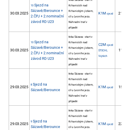
řeka Sázava - start v
Sjezd na
10
Krhanicích nad
Sázavě/Berounce +
Krhanickým jízkem,
30.03.2025
K1M
21.
sjezd
2.ČPJ + 2.nominační
cíl u Lesního jezu.
závod RD U23
Náhradní trať v
případě
řeka Sázava - start v
Sjezd na
10
Krhanicích nad
C2M
sjezd
Sázavě/Berounce +
Krhanickým jízkem,
30.03.2025
11.
ŠTOCHL
2.ČPJ + 2.nominační
cíl u Lesního jezu.
Vojtěch
závod RD U23
Náhradní trať v
případě
řeka Sázava - start v
Krhanicích nad
Sjezd na
8
Krhanickým jízkem,
29.03.2025
K1M
15.
sjezd
Sázavě/Berounce
cíl u Lesního jezu.
Náhradní trať v
případě
řeka Sázava - start v
Krhanicích nad
Sjezd na
9
Krhanickým jízkem,
29.03.2025
K1M
22.
sjezd
Sázavě/Berounce
cíl u Lesního jezu.