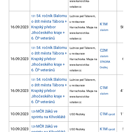
www.kanoistika-
vstabor.cz.
54. ročník Slalomu
131
Lužnice pod Táborem,
o štít města Tábora +
u restaurace
K1M
16.09.2023
Krajský přebor
58.
Harrachovka. Mapa na
slalom
Jihočeského kraje +
www.kanoistika-
6. ČP veteránů
vstabor.cz.
54. ročník Slalomu
131
Lužnice pod Táborem,
C2M
o štít města Tábora +
u restaurace
slalom
16.09.2023
Krajský přebor
6.
Harrachovka. Mapa na
SÝKORA
Jihočeského kraje +
www.kanoistika-
Ondřej
6. ČP veteránů
vstabor.cz.
54. ročník Slalomu
131
Lužnice pod Táborem,
o štít města Tábora +
u restaurace
C1M
16.09.2023
Krajský přebor
41.
Harrachovka. Mapa na
slalom
Jihočeského kraje +
www.kanoistika-
6. ČP veteránů
vstabor.cz.
MČR žáků ve
129
10.09.2023
C1M
11.
USD Roztoky
sjezd
sprintu na Křivoklátě
MČR žáků ve
129
10.09.2023
K1M
5.
USD Roztoky
sjezd
sprintu na Křivoklátě