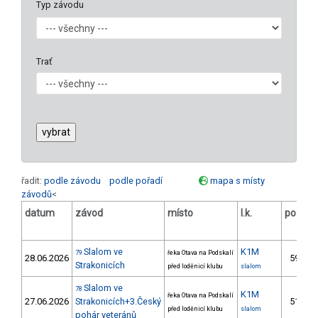
Typ závodu
Trať
řadit:
podle závodu
podle pořadí
mapa s místy
závodů
<
datum
závod
místo
l.k.
poř.
Slalom ve
K1M
79
řeka Otava na Podskalí
28.06.2026
59.
1
Strakonicích
před loděnicí klubu
slalom
Slalom ve
78
K1M
řeka Otava na Podskalí
27.06.2026
Strakonicích+3.Český
51.
1
před loděnicí klubu
slalom
pohár veteránů